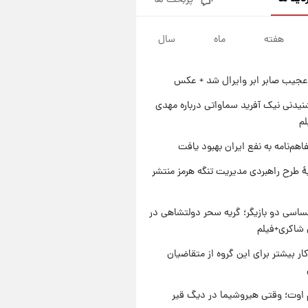
پربحث ها
جزئیات فعال‌سازی «کیف پول
ایران» اعلام شد+فیلم
هفته
ماه
سال
۱ روز پیش
تغییر تند قیمت محصولات
ایران‌خودرو و سایپا امروز پنجشنبه
عجیب صابر ابر وایرال شد + عکس
۱۵ مرداد ۱۴۰۵ +جدول
۱ روز پیش
قیمت طلا و سکه امروز پنجشنبه
یدنی نیک آفرید سماواتی درباره مهدی
۱۵ مرداد ۱۴۰۵
لم
۱ روز پیش
اهم‌نامه به نفع ایران بهبود یافت
شارژ جدید کالابرگ برای سه
دهک؛ جزئیات اعلام شد
ۀ طرح راهبردی مدیریت تنگه هرمز منتشر
اسی دو بازیگر؛ گریه سحر دولتشاهی در
شاکری+فیلم
کار بیشتر برای این گروه از متقاضیان
اوت؛ وقتی هیروشیما در دیگ قیر