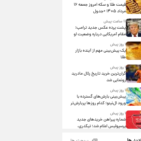
قیمت طلا و سکه امروز جمعه ۱۶
مرداد ۱۴۰۵ +جدول
۱۱ ساعت پیش
پشت پرده عکس جدید ترامپ؛
مقام آمریکایی درباره وضعیت او
چه گفت؟
۱ روز پیش
یک پیش‌بینی مهم از آینده بازار
طلا
۱ روز پیش
گران‌ترین خرید تاریخ رئال مادرید
رونمایی شد
۱ روز پیش
پیش‌بینی بارش‌های گسترده با
ورود ال‌نینو؛ کدام روزها پربارش‌تر
خواهند بود؟
۱ روز پیش
شماره پیراهن خریدهای جدید
پرسپولیس اعلام شد؛ تیکدری،
محبی و سرگیف با اعداد ویژه
۱ روز پیش
زدید ها