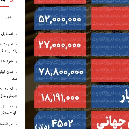
روز
استایل 
نظرات شن
پاکدل + فی
شرایط تف
متن اولی
شد
لحظه احس
آغوش غزل 
۵ سال 
بازنشستگی
در ششم 