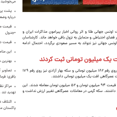
می‌جوشید
پشت پرد
درباره وض
ار به کانال ۱۷۲ هزار تومانی، افت اونس جهانی طلا و اثر روانی اخبار پیرامون مذاکرات ایران و
+جدول
در فضای احتیاطی و متمایل به نزول باقی خواهد ماند. کارشناسان
قیمت دلار د
ونس جهانی نیز نتواند به مسیر صعودی برگردد، احتمال ادامه
این مناط
 یک میلیون تومانی ثبت کردند
بهترین م
تصاویر ک
براساس اعلام اتحادیه طلا و جواهر تهران، قیمت سکه امامی روی رقم ۱۸۲ میلیون تومانی و سکه بهار آزادی نیز روی رقم ۱۷۹
باقری؛ فرم
روز سه‌شنبه پنجم خرداد ۱۴۰۵، نیم سکه و ربع سکه به ترتیب با قیمت ۹۴ میلیون تومان و ۵۲ میلیون تومان معامله شدند. این
مراکز نظ
 داشتند. سکه گرمی در معاملات عصرگاهی تغییر ارزش نداشت و
تهدید تند
ائتلاف د
پاکستان مت