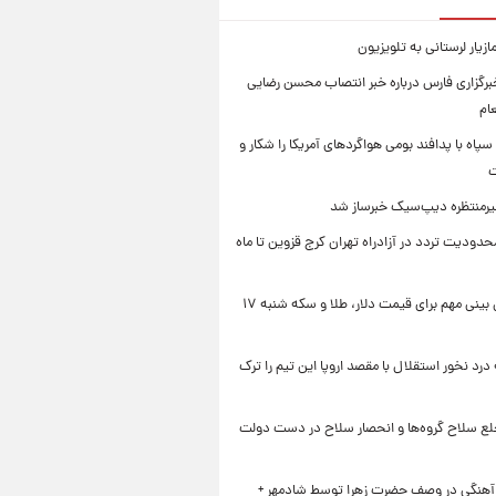
زیار لرستانی به تلویزیون
رگزاری فارس درباره خبر انتصاب محسن رضایی
ام
سپاه با پدافند بومی هواگردهای آمریکا را شکار و
ت
رمنتظره دیپ‌سیک خبرساز شد
دودیت تردد در آزادراه تهران کرج قزوین تا ماه
یک پیش ‌بینی مهم برای قیمت دلار، طلا و سکه شنبه ۱۷
 درد نخور استقلال با مقصد اروپا این تیم را ترک
خلع سلاح گروه‌ها و انحصار سلاح در دست دولت
 آهنگی در وصف حضرت زهرا توسط شادمهر +