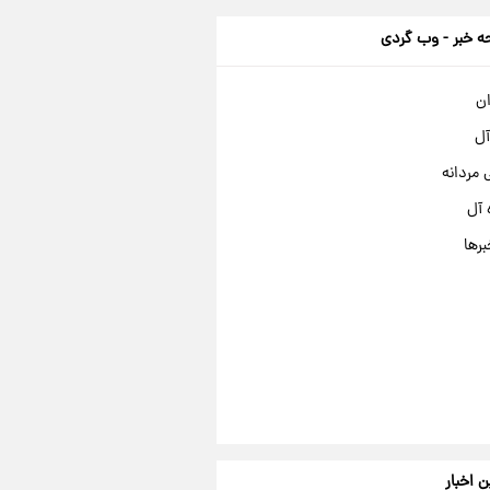
 خبر - وب گردی
ان
آل
مردانه
 آل
برها
ن اخبار