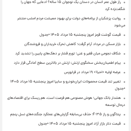
راز طول عمر انسان در دستان یک نوجوان ۱۵ ساله؟ ادعایی که جهان را
شگفت‌زده کرد
روایت پزشکیان از برنامه‌های دولت برای بهبود معیشت مردم امشب منتشر
می‌شود
قیمت گوشت قرمز امروز پنجشنبه ۱۵ مرداد ۱۴۰۵ +جدول
بازار مسکن در مرداد آرام گرفت؛ کاهش تحرک خریداران و فروشندگان
شکاف نجومی میان فقیر و غنی؛ تورم فشار بر دهک‌های پایین را تشدید کرد
پیام اطمینان‌بخش سخنگوی ارتش: ارتش در بالاترین سطح آمادگی قرار دارد
عرضه اولیه «احیا۱» ۱۹ مرداد در فرابورس
تغییر تند قیمت محصولات ایران‌خودرو و سایپا امروز پنجشنبه ۱۵ مرداد ۱۴۰۵
+جدول
هشدار بانک جهانی؛ هوش مصنوعی هم فرصت است، هم ریسک برای اقتصادهای
درحال توسعه
پنتاگون و راز F-۳۵؛ حذف بی‌سابقه گزارش‌های عملکرد جنگنده‌های نسل پنجم
قیمت دلار بازار آزاد امروز پنجشنبه ۱۵ مرداد ۱۴۰۵ +جدول