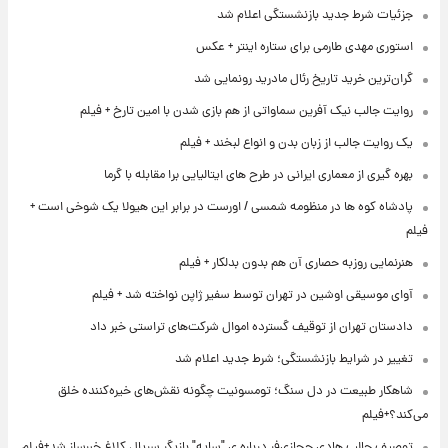
جزئیات شرط جدید بازنشستگی اعلام شد
استوری مهدی طارمی برای ستاره اینتر + عکس
گران‌ترین خرید تاریخ رئال مادرید رونمایی شد
روایت جالب نیک آفرین سماواتی از هم بازی شدن با امین تارخ + فیلم
یک روایت جالب از زبان بدن و انواع لبخند + فیلم
بهره گیری از معماری ایرانی در طرح های ایتالیایی برا مقابله با گرما
پادشاه کوه ها در منظومه شمسی / اورست در برابر این هیولا یک شوخی است +
فیلم
هنرنمایی روزبه حصاری آن هم بدون بدلکار + فیلم
آوای موسیقی اوشین در تهران توسط سفیر ژاپن نواخته شد + فیلم
دادستان تهران از توقیف گسترده اموال شرکت‌های تراستی خبر داد
تغییر در شرایط بازنشستگی؛ شرط جدید اعلام شد
شاهکار طبیعت در دل سنگ؛ تومسونیت چگونه نقش‌های خیره‌کننده خلق
می‌کند؟+فیلم
توصیف جالب هادی حجازی‌فر درباره ی "سایه" بازیگر سریال کلاغ خبرساز شد+فیلم