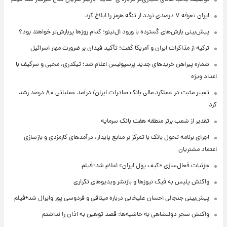
ایران تعرفه ۷ درصدی تردد از تنگه هرمز را ابلاغ کرد
پیش‌بینی بارش‌های گسترده با ورود ال‌نینو؛ کدام روزها پربارش‌تر خواهند بود؟
ترکیه از مذاکرات ایران و آمریکا گفت؛ تأکید فیدان بر ضرورت مهار اسرائیل
شماره پیراهن خریدهای جدید پرسپولیس اعلام شد؛ تیکدری، محبی و سرگیف با
اعداد ویژه
تغییر مثبت در عملکرد مالی بانک صادرات ایران/ درآمد عملیاتی ۸۰ درصد رشد
کرد
تقدیر از شعب برتر منطقه هفت بانک سرمایه
اجرای برنامه تحول بانک با تمرکز بر منابع پایدار، درآمدهای کارمزدی و بازسازی
اعتماد مشتریان
جزئیات فعال‌سازی «کیف پول ایران» اعلام شد+فیلم
واکنش پلیس به فیک نیوزها و بازنشر ویدیوهای تکراری
پیش‌بینی جنجالی احسان علیخانی درباره میثاقی و فردوسی پور وایرال شد+فیلم
واکنش سحر دولتشاهی به حاشیه‌ها: قصد توهین به اذان را نداشتم