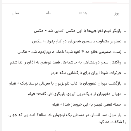
۱ روز پیش
سیگنال‌های جدید برای بازار طلا؛ پیش‌بینی
روز
هفته
ماه
سال
قیمت سکه و طلا فردا
بازیگر فیلم اخراجی‌ها با این عکس آفتابی شد + عکس
۱۷ ساعت پیش
فال حافظ پنجشنبه ۱۵ مرداد ماه ۱۴۰۵
تصاویر متفاوت یاسمین شجریان در کنار پدرش+ عکس
ژست صمیمی خانواده ۴ نفره شیلا خداداد پربازدید شد + عکس
۱۸ ساعت پیش
واکنش سحر دولتشاهی به حاشیه‌ها: قصد توهین به اذان را نداشتم
فال قهوه روزانه پنجشنبه ۱۵ مرداد ماه ۱۴۰۵
جزئیات شرط ایران برای بازگشایی تنگه هرمز
بازگشت مهران غفوریان به قاب تلویزیون با سریالی نوستالژیک + فیلم
۱۹ ساعت پیش
فال روزانه واقعی پنجشنبه ۱۵ مرداد ۱۴۰۵
مهران غفوریان از بزرگ‌ترین آرزوی بازیگری‌اش گفت+ فیلم
حمله لفظی قیصر به ابی خبرساز شد! + فیلم
۱ روز پیش
راز طول عمر انسان در دستان یک نوجوان ۱۵ ساله؟ ادعایی که جهان
ارزش سهام عدالت برای امروز چهارشنبه ۱۴ مرداد
را شگفت‌زده کرد
+ جدول