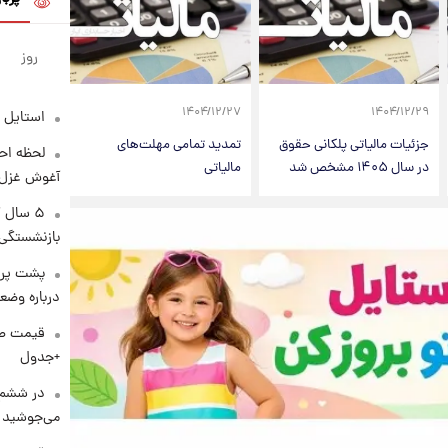
روز
۱۴۰۴/۱۲/۲۷
۱۴۰۴/۱۲/۲۹
استایل 
جزئیات مالیاتی پلکانی حقوق
تمدید تمامی مهلت‌های
لحظه احس
در سال ۱۴۰۵ مشخص شد
مالیاتی
آغوش غزل 
۵ سال 
بازنشستگی
پشت پرد
درباره وض
+جدول
در ششم 
می‌جوشید