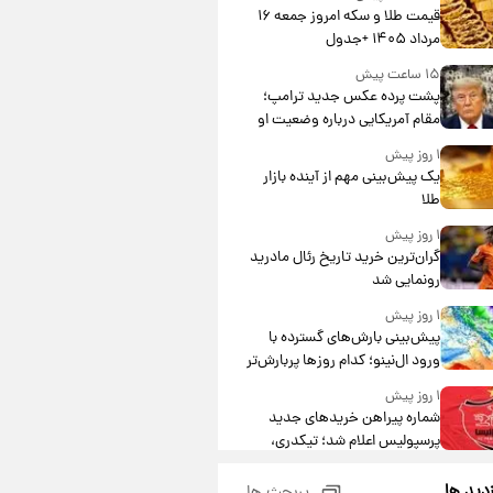
قیمت طلا و سکه امروز جمعه ۱۶
مرداد ۱۴۰۵ +جدول
۱۵ ساعت پیش
پشت پرده عکس جدید ترامپ؛
مقام آمریکایی درباره وضعیت او
چه گفت؟
۱ روز پیش
یک پیش‌بینی مهم از آینده بازار
طلا
۱ روز پیش
گران‌ترین خرید تاریخ رئال مادرید
رونمایی شد
۱ روز پیش
پیش‌بینی بارش‌های گسترده با
ورود ال‌نینو؛ کدام روزها پربارش‌تر
خواهند بود؟
۱ روز پیش
شماره پیراهن خریدهای جدید
پرسپولیس اعلام شد؛ تیکدری،
محبی و سرگیف با اعداد ویژه
۱ روز پیش
زدید ها