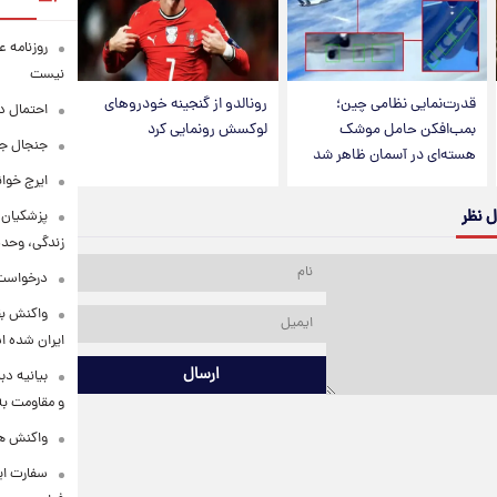
روزنامه ع
نیست
قدرت‌نمایی نظامی چین؛
رونالدو از گنجینه خودروهای
احتمال د
بمب‌افکن حامل موشک
لوکسش رونمایی کرد
جنجال جد
هسته‌ای در آسمان ظاهر شد
ایرج خوا
ل نظر
پزشکیان:
زندگی، وحد
درخواست 
واکنش بق
ایران شده 
ارسال
بیانیه د
و مقاومت به 
واکنش همت
سفارت ایر