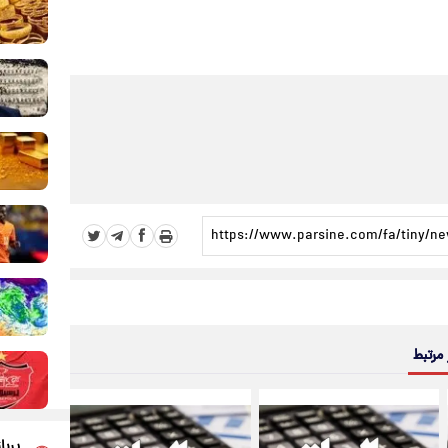
 مرتبط
پربا