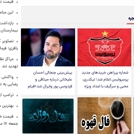
قیمت دلار د
این مناط
جره
بازداشت 
بیمارستان 
تصاویر ک
باقری؛ فرم
مراکز نظ
تهدید تند
شماره پیراهن خریدهای جدید
پیش‌بینی جنجالی احسان
واکنش خ
پرسپولیس اعلام شد؛ تیکدری،
علیخانی درباره میثاقی و
رضایی به د
محبی و سرگیف با اعداد ویژه
فردوسی پور وایرال شد+فیلم
ترامپ از
بهترین م
قیمت خو
جمعه ۱۶ مرداد منتشر شد