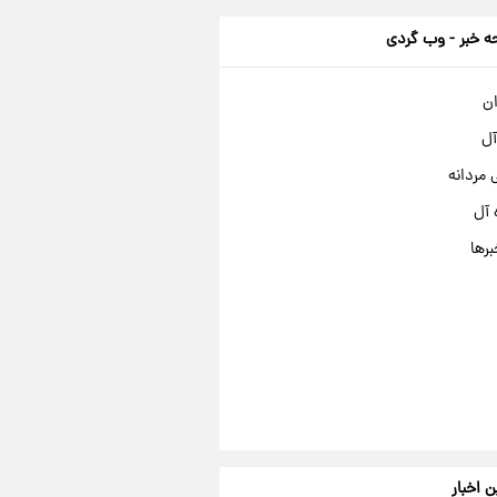
 خبر - وب گردی
ان
آل
مردانه
 آل
برها
ن اخبار