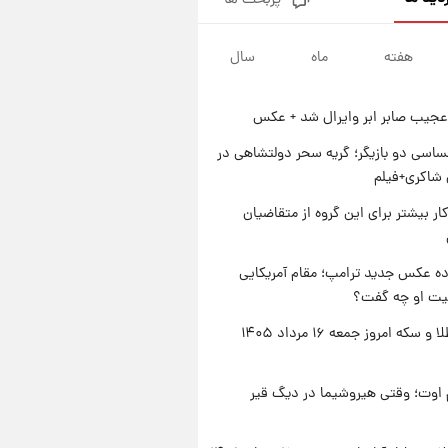
پربحث ها
جزئیات فعال‌سازی «کیف پول
ایران» اعلام شد+فیلم
هفته
ماه
سال
۱ روز پیش
تغییر تند قیمت محصولات
ایران‌خودرو و سایپا امروز پنجشنبه
عجیب صابر ابر وایرال شد + عکس
۱۵ مرداد ۱۴۰۵ +جدول
۱ روز پیش
قیمت طلا و سکه امروز پنجشنبه
اسی دو بازیگر؛ گریه سحر دولتشاهی در
۱۵ مرداد ۱۴۰۵
شاکری+فیلم
۱ روز پیش
کار بیشتر برای این گروه از متقاضیان
شارژ جدید کالابرگ برای سه
دهک؛ جزئیات اعلام شد
ه عکس جدید ترامپ؛ مقام آمریکایی
عیت او چه گفت؟
قیمت طلا و سکه امروز جمعه ۱۶ مرداد ۱۴۰۵
اوت؛ وقتی هیروشیما در دیگ قیر