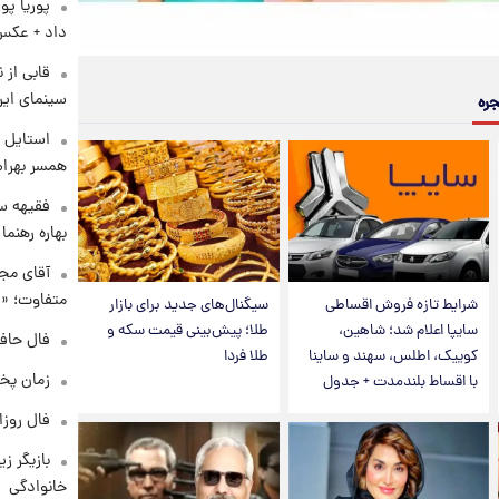
پوریا پو
داد + عکس
قابی از 
سینمای ایر
جره
استایل ت
همسر بهرام
فقیهه سل
بهاره رهنما
آقای مجر
متفاوت؛ «غ
شرایط تازه فروش اقساطی
سیگنال‌های جدید برای بازار
سایپا اعلام شد؛ شاهین،
طلا؛ پیش‌بینی قیمت سکه و
فال حافظ چهارش
کوییک، اطلس، سهند و ساینا
طلا فردا
زمان پخ
با اقساط بلندمدت + جدول
فال روزانه و
بازیگر ز
خانوادگی