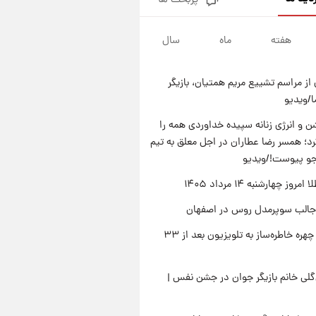
پربحث ها
قیمت دلار در بازار آزاد امروز
چهارشنبه ۱۴ مرداد ۱۴۰۵/ نرخ‌ها
ثابت ماند؟ +جدول
هفته
ماه
سال
۱۷ ساعت پیش
علی مطهری: اجرای کامل
تفاهم‌نامه اسلام‌آباد، پیروزی
از مراسم تشییع مریم همتیان، بازیگر
بزرگ‌تری برای ایران است
۱۷ ساعت پیش
/ویدیو
واکنش تند تاکر کارلسون به حمله
آمریکا به مدرسه میناب؛ «باید
 و انرژی زنانه سپیده خداوردی همه را
سیلی محکمی به صورت ترامپ زد»
؛ همسر رضا عطاران در اجل معلق به تیم
۱۸ ساعت پیش
قیمت طلا و سکه امروز چهارشنبه
جو پیوست!/ویدیو
۱۴ مرداد ۱۴۰۵/کاهش قیمت طلا
وز چهارشنبه ۱۴ مرداد ۱۴۰۵
و سکه
جالب سوپرمدل روس در اصفهان
بازگشت چهره خاطره‌ساز به تلویزیون بعد از ۳۳
لی خانم بازیگر جوان در جشن نفس |