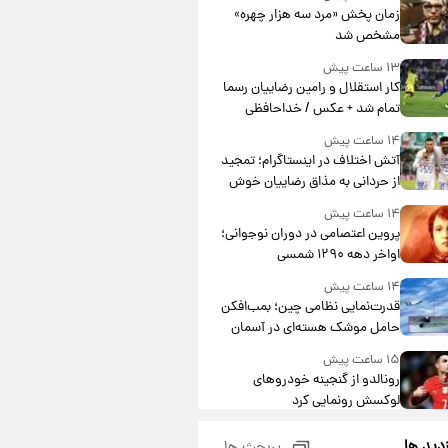
مشارکت چند درصد است؟
زمان پخش «مرد سه هزار چهره»
مشخص شد
۱۳ ساعت پیش
کار استقلال و رامین رضاییان رسما
تمام شد + عکس / خداحافظی
صمیمانه آبی ها با رامین!
۱۴ ساعت پیش
آتش اختلاف در اینستاگرام؛ تمجید
از حردانی به مذاق رضاییان خوش
نیامد+عکس
۱۴ ساعت پیش
پروین اعتصامی در دوران نوجوانی؛
اواخر دهه ۱۲۹۰ شمسی
۱۴ ساعت پیش
قدرت‌نمایی نظامی چین؛ بمب‌افکن
حامل موشک هسته‌ای در آسمان
ظاهر شد
۱۵ ساعت پیش
رونالدو از گنجینه خودروهای
لوکسش رونمایی کرد
۱۷ ساعت پیش
زدید ها