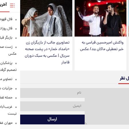
آخری
فال قهوه روزانه
فال روزانه وا
بازیگر فی
واکنش امیرحسین قیاسی به
تصاویری جالب از بازیگران زن
خبر تعطیلی ماکان بند/ عکس
«بامداد خمار» در پشت صحنه
عکس
سریال | عکسی به سبک دوران
قاجار
پزشکیان: 
تصمیم گرفتن
ل نظر
تصاویر م
جزئیات شر
حمله لفظی
غریب‌آباد
نیست
ارسال
مهران غفو