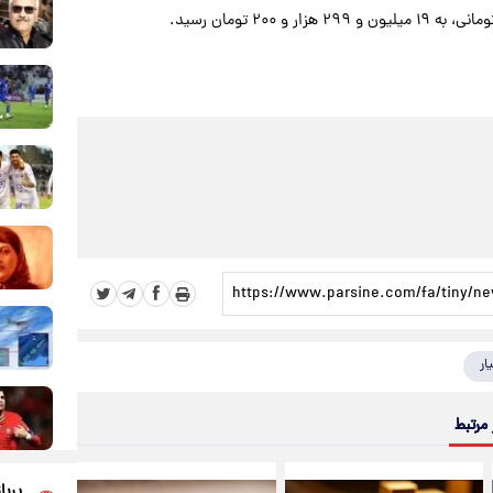
 مرتبط
پربا