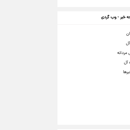
 خبر - وب گردی
ان
آل
مردانه
 آل
برها