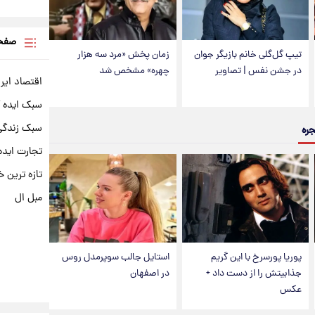
صفحه
تیپ گل‌گلی خانم بازیگر جوان
زمان پخش «مرد سه هزار
در جشن نفس | تصاویر
چهره» مشخص شد
اقتصاد ایر
سبک ایده 
سبک زندگی 
جره
تجارت ایده
تازه ترین خ
مبل ال
پوریا پورسرخ با این گریم
استایل جالب سوپرمدل روس
جذابیتش را از دست داد +
در اصفهان
عکس