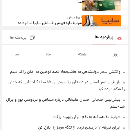
شد
۱ روز پیش
شرایط تازه فروش اقساطی سایپا اعلام شد؛
شاهین، کوییک، اطلس، سهند و ساینا با اقساط
بلندمدت + جدول
پربازدید ها
پربحث ها
۱ روز پیش
سیگنال‌های جدید برای بازار طلا؛ پیش‌بینی
روز
هفته
ماه
سال
قیمت سکه و طلا فردا
واکنش سحر دولتشاهی به حاشیه‌ها: قصد توهین به اذان را نداشتم
۱ روز پیش
فال حافظ پنجشنبه ۱۵ مرداد ماه ۱۴۰۵
راز طول عمر انسان در دستان یک نوجوان ۱۵ ساله؟ ادعایی که جهان
را شگفت‌زده کرد
۱ روز پیش
پیش‌بینی جنجالی احسان علیخانی درباره میثاقی و فردوسی پور وایرال
فال قهوه روزانه پنجشنبه ۱۵ مرداد ماه ۱۴۰۵
شد+فیلم
شرایط تفاهم‌نامه به نفع ایران بهبود یافت
۱ روز پیش
ایران تعرفه ۷ درصدی تردد از تنگه هرمز را ابلاغ کرد