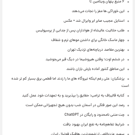
۶ منبع پنهان ویتامین C
این خوراکی ها مغز را نجات می‌دهند
استایل عجیب صابر ابر وایرال شد + عکس
طلب حلالیت عالیشاه از هواداران پس از جدایی از پرسپولیس
چهار ماسک خانگی برای داشتن موهای نرم و شفاف
بهترین مقاصد دریاچه‌های نزدیک تهران
در ششم اوت؛ وقتی هیروشیما در دیگ قیر می‌جوشید
این مناطق کشور آماده بارش باران باشند
پزشکیان: علی رغم اینکه نیروگاه های ما را زدند اما قطعی برق بسیار کم تر شده
است
کنایه قالیباف به ترامپ: حقایق را بپذیرید و به تعهدات خود عمل کنید
رصد این صور فلکی در آسمان شب بدون هیچ تجهیزاتی ممکن است
چت متنی نامحدود و رایگان در ChatGPT
شرایط تفاهم‌نامه به نفع ایران بهبود یافت
سعید عزت‌اللهی ارزشمندترین هافبک فوتبال ایران