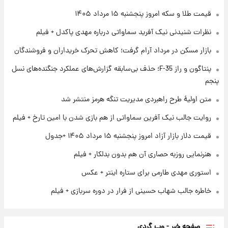
فال روزانه واقعی پنجشنبه ۱۵ مرداد ۱۴۰۵
قیمت طلا و سکه امروز پنجشنبه ۱۵ مرداد ۱۴۰۵
نظرات شنیدنی نیک آفرید سماواتی درباره مهدی پاکدل + فیلم
۱ روز پیش
بازار مسکن در مرداد آرام گرفت؛ کاهش تحرک خریداران و فروشندگان
ارزش سهام عدالت برای امروز چهارشنبه ۱۴ مرداد
+ جدول
پنتاگون و راز F-35؛ حذف بی‌سابقه گزارش‌های عملکرد جنگنده‌های نسل
پنجم
۱ روز پیش
آغاز طرح جدید فروش مشارکت در تولید سایپا؛
متن اولیۀ طرح راهبردی مدیریت تنگه هرمز منتشر شد
نام خودرو، مبلغ پیش پرداخت و زمان تحویل |
روایت جالب نیک آفرین سماواتی از هم بازی شدن با امین تارخ + فیلم
سود مشارکت چند درصد است؟
قیمت دلار بازار آزاد امروز پنجشنبه ۱۵ مرداد ۱۴۰۵ +جدول
هنرنمایی روزبه حصاری آن هم بدون بدلکار + فیلم
استوری مهدی طارمی برای ستاره اینتر + عکس
خاطره جالب شهاب حسینی از فرار در دوره سربازی + فیلم
صفحه خبر - وب گردی