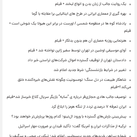
یک روایت جالب از زبان بدن و انواع لبخند + فیلم
بهره گیری از معماری ایرانی در طرح های ایتالیایی برا مقابله با گرما
پادشاه کوه ها در منظومه شمسی / اورست در برابر این هیولا یک شوخی است +
فیلم
هنرنمایی روزبه حصاری آن هم بدون بدلکار + فیلم
آوای موسیقی اوشین در تهران توسط سفیر ژاپن نواخته شد + فیلم
دادستان تهران از توقیف گسترده اموال شرکت‌های تراستی خبر داد
تغییر در شرایط بازنشستگی؛ شرط جدید اعلام شد
شاهکار طبیعت در دل سنگ؛ تومسونیت چگونه نقش‌های خیره‌کننده خلق
می‌کند؟+فیلم
توصیف جالب هادی حجازی‌فر درباره ی "سایه" بازیگر سریال کلاغ خبرساز شد+فیلم
ایران تعرفه ۷ درصدی تردد از تنگه هرمز را ابلاغ کرد
پیش‌بینی بارش‌های گسترده با ورود ال‌نینو؛ کدام روزها پربارش‌تر خواهند بود؟
ترکیه از مذاکرات ایران و آمریکا گفت؛ تأکید فیدان بر ضرورت مهار اسرائیل
شماره پیراهن خریدهای جدید پرسپولیس اعلام شد؛ تیکدری، محبی و سرگیف با