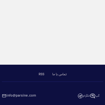
تماس با ما
RSS
info@parsine.com
گپ
تلگرام