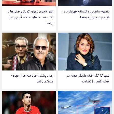
فقیهه سلطانی و افسانه چهره‌آزاد در
آقای مجریِ دوران کودکی خیلی‌ها با
فیلم جدید بهاره رهنما
یک پست متفاوت؛ «غمگینم بسیار
زیاد»!
تیپ گل‌گلی خانم بازیگر جوان در
زمان پخش «مرد سه هزار چهره»
جشن نفس | تصاویر
مشخص شد