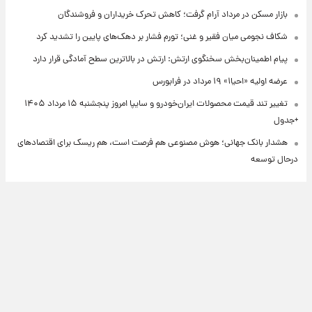
بازار مسکن در مرداد آرام گرفت؛ کاهش تحرک خریداران و فروشندگان
شکاف نجومی میان فقیر و غنی؛ تورم فشار بر دهک‌های پایین را تشدید کرد
پیام اطمینان‌بخش سخنگوی ارتش: ارتش در بالاترین سطح آمادگی قرار دارد
عرضه اولیه «احیا۱» ۱۹ مرداد در فرابورس
تغییر تند قیمت محصولات ایران‌خودرو و سایپا امروز پنجشنبه ۱۵ مرداد ۱۴۰۵
+جدول
هشدار بانک جهانی؛ هوش مصنوعی هم فرصت است، هم ریسک برای اقتصادهای
درحال توسعه