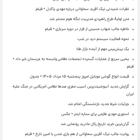
نظرات شنیدنی نیک آفرید سماواتی درباره مهدی پاکدل + فیلم
متن اولیۀ طرح راهبردی مدیریت تنگه هرمز منتشر شد
خاطره جالب شهاب حسینی از فرار در دوره سربازی + فیلم
نحوه فعالیت سیستم دید در شب
یک پیش‌بینی مهم از آینده بازار طلا
یحیی سریع از عملیات گسترده تجمعات نظامی وابسته به عربستان خبر داد +
فیلم
قیمت انواع گوشی موبایل امروز پنجشنبه ۱۵ مرداد ۱۴۰۵ + جدول
گزارش جدید آسوشیتدپرس آسیب مغزی صدها نظامی آمریکایی در جنگ علیه
ایران
جزئیات شرط جدید بازنشستگی اعلام شد
استوری مهدی طارمی برای ستاره اینتر + عکس
گران‌ترین خرید تاریخ رئال مادرید رونمایی شد
روایت جالب نیک آفرین سماواتی از هم بازی شدن با امین تارخ + فیلم