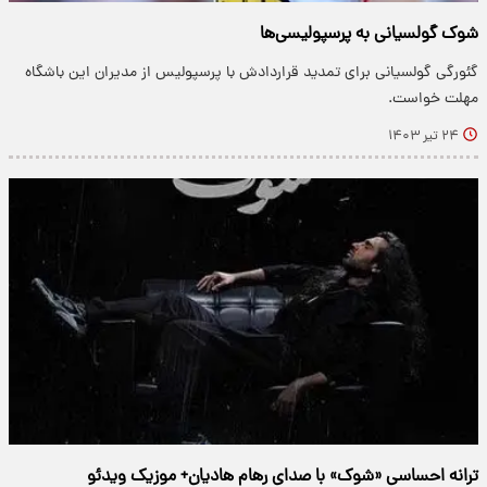
شوک گولسیانی به پرسپولیسی‌ها
گئورگی گولسیانی برای تمدید قراردادش با پرسپولیس از مدیران این باشگاه
مهلت خواست.
۲۴ تیر ۱۴۰۳
ترانه احساسی «شوک» با صدای رهام هادیان+ موزیک ویدئو