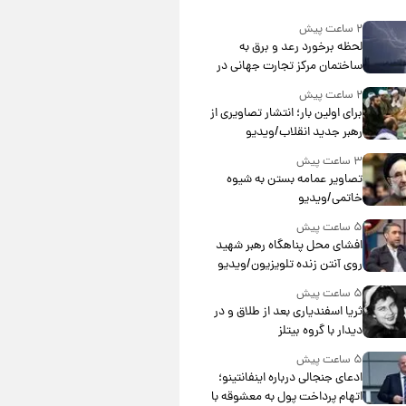
۲ ساعت پیش
لحظه برخورد رعد و برق به
ساختمان مرکز تجارت جهانی در
آمریکا + فیلم
۲ ساعت پیش
برای اولین بار؛ انتشار تصاویری از
رهبر جدید انقلاب/ویدیو
۳ ساعت پیش
تصاویر عمامه بستن به شیوه
خاتمی/ویدیو
۵ ساعت پیش
افشای محل پناهگاه‌ رهبر شهید
روی آنتن زنده تلویزیون/ویدیو
۵ ساعت پیش
ثریا اسفندیاری بعد از طلاق و در
دیدار با گروه بیتلز
۵ ساعت پیش
ادعای جنجالی درباره اینفانتینو؛
اتهام پرداخت پول به معشوقه با