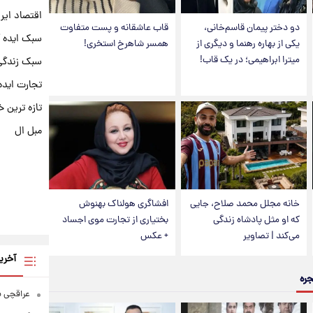
اقتصاد ایر
دو دختر پیمان قاسم‌خانی،
قاب عاشقانه و پست متفاوت
سبک ایده 
یکی از بهاره رهنما و دیگری از
همسر شاهرخ استخری!
میترا ابراهیمی؛ در یک قاب!
سبک زندگی 
تجارت ایده
تازه ترین خ
مبل ال
خانه مجلل محمد صلاح، جایی
افشاگری هولناک بهنوش
که او مثل پادشاه زندگی
بختیاری از تجارت موی اجساد
می‌کند | تصاویر
+ عکس
آخری
جره
عراقچی به ادعای سهم 