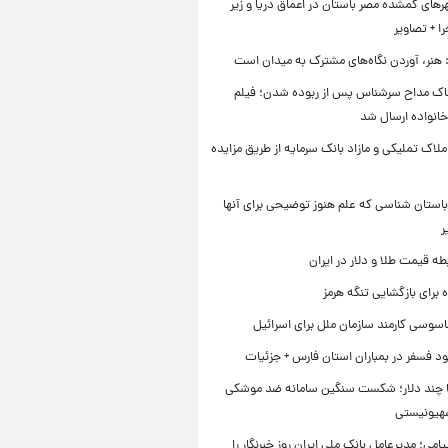
ای گمشده مصر باستان در اعماق دریا و زیر
 + تصاویر
 هنر، آوردن نگاه‌های مشترک به میدان است
اک مداح سرشناس پس از ربوده شدن؛ فیلم
خانواده ارسال شد
ملاک تملیکی و مازاد بانک سرمایه از طریق مزایده
استان شناسی که علم هنوز توضیحی برای آنها
ر
طه قیمت طلا و دلار در ایران
برای بازگشایی تنگه هرمز
اسوسی کارمند سازمان ملل برای اسرائیل
د فسفر در بمباران استان فارس + جزئیات
ا چند دلار؛ شکست سنگین سامانه ضد موشکی
صهیونیستی
یامی؛ مدیرعامل بانک ملی ایران روز خبرنگار را