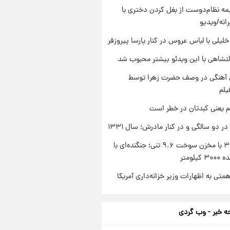
ه نظام‌دوست از بغل کردن دختری با
انه/ویدیو
 خلیلی با لباس عروس در کنار پارسا پیروزفر
تشاهی با این ویدئو بیشتر محبوب شد
ی آهنگی در وصف حضرت زهرا توسط
یلم
م یعنی کبدتان در خطر است
 دو سالگی و در کنار مادرش؛ سال ۱۳۳۱
سوخو-۳۰ با مخزن سوخت ۹.۶ تنی؛ جنگنده‌ای با
یلومتر
تی به اظهارات وزیر خزانه‌داری آمریکا
 خبر - وب گردی