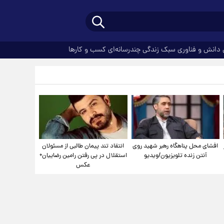
دانش و فناوری
سبک زندگی
چندرسانه‌ای
کسب و کارها
افشای محل پناهگاه‌ رهبر شهید روی
انتقاد تند پیمان طالبی از مسئولان
آنتن زنده تلویزیون/ویدیو
استقلال در پی رفتن رامین رضاییان+
عکس