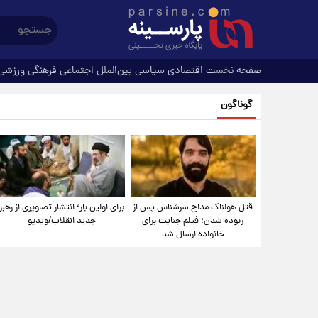
صفحه نخست
اقتصادی
سیاسی
بین‌الملل
اجتماعی
فرهنگی
ورزشی
گوناگون
قتل هولناک مداح سرشناس پس از
برای اولین بار؛ انتشار تصاویری از رهبر
ربوده شدن؛ فیلم جنایت برای
جدید انقلاب/ویدیو
خانواده ارسال شد