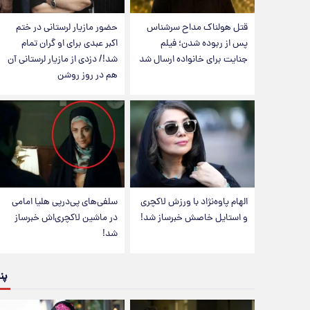
قتل هولناک مداح سرشناس
حضور مازیار لرستانی در ختم
پس از ربوده شدن؛ فیلم
اکبر عبدی برای او گران تمام
جنایت برای خانواده ارسال شد
شد!/ دزدی از مازیار لرستانی آن
هم در روز روشن
الهام پاوه‌نژاد با ورزش لاکچری
سلفی‌های پی‌درپی هلیا امامی
و استایل خاصش خبرساز شد!
در ماشین لاکچری‌اش خبرساز
شد!
پن