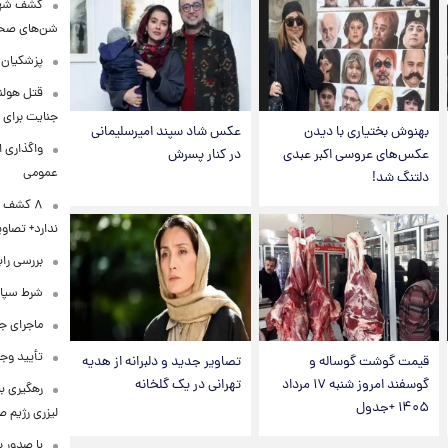
کشف شهره
شن‌های صحرا
پزشکیان:
قتل هولن
جنایت برای 
بهنوش بختیاری با دیدن
عکس شاد سپند امیرسلیمانی
واگذاری ا
عکس‌های عروسی اکبر عبدی
در کنار پسرش
عمومی
دلتنگ شد!
۸ کشف ب
ندارد+ تصاوی
بررسی راب
شرط سپاه 
ماجرای ج
تأیید وجو
قیمت گوشت گوساله و
تصاویر جدید و دلبرانه از هدیه
گوسفند امروز شنبه ۱۷ مرداد
تهرانی در یک گلخانه
رهگیری ب
۱۴۰۵ +جدول
لیزری رژیم 
با صدور پ