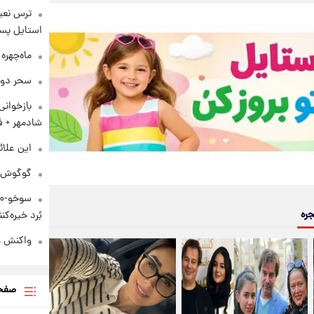
ترس نعیم
استایل پسر
ماه‌چهره
سحر دول
بازخوان
شادمهر + ف
این علائ
گوگوش در
جره
بُرد خیره‌کننده ۳۰۰۰ ک
واکنش هم
صفحه