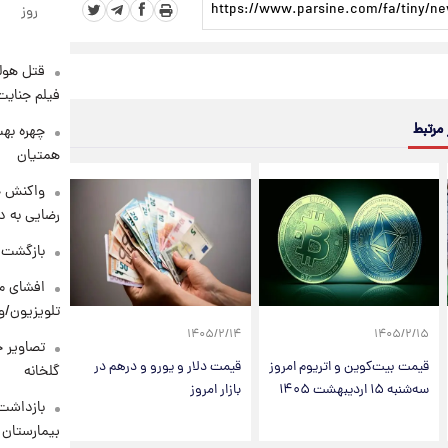
روز
قتل هول
فیلم جنایت
 مرتبط
چهره بهت
همتیان
واکنش خ
رضایی به د
بازگشت م
افشای مح
تلویزیون/و
۱۴۰۵/۲/۱۴
۱۴۰۵/۲/۱۵
تصاویر ج
قیمت بیت‌کوین و اتریوم امروز
قیمت دلار و یورو و درهم در
گلخانه
سه‌شنبه ۱۵ اردیبهشت ۱۴۰۵
بازار امروز
بازداشت 
بیمارستان 