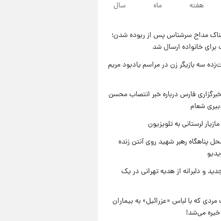
هفته
ماه
سال
۲۱ ساعت پیش
یک پیش ‌بینی مهم برای قیمت
دلار، طلا و سکه شنبه ۱۷ مرداد
ناک مداح سرشناس پس از ربوده شدن؛
۱۴۰۵
۲۲ ساعت پیش
 برای خانواده ارسال شد
بازیکن به درد نخور استقلال با
مقصد اروپا این تیم را ترک کرد!
‌زده سه بازیگر زن در مراسم یادبود مریم
۱ روز پیش
تصاویر کمتر دیده‌شده از شهیدان
برگزاری فارس درباره خبر انتصاب محسن
حاجی‌زاده و باقری؛ فرماندهان
بیری شعام
شهید هوافضای ایران
ازیار لرستانی به تلویزیون
ل پناهگاه‌ رهبر شهید روی آنتن زنده
یدیو
دید و دلبرانه از هدیه تهرانی در یک
مردی که با لباس «عزرائیل» به بیماران
خیره می‌شد!