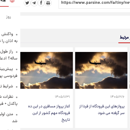
روز
واکنش س
 مرتبط
به اذان را 
ساله؟ ادعا
پیش‌بینی
فردوسی پور
شرایط تف
نظرات شن
۱۴۰۵/۱/۳۱
۱۴۰۵/۲/۶
پاکدل + فی
پروازهای این فرودگاه از فردا از
آغاز پرواز مسافری در این ده
سر گرفته می شود
فرودگاه مهم کشور از این
متن اولی
تاریخ
شد