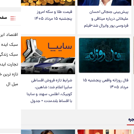
پیش‌بینی جنجالی احسان
قیمت طلا و سکه امروز
صفحه
علیخانی درباره میثاقی و
پنجشنبه ۱۵ مرداد ۱۴۰۵
فردوسی پور وایرال شد+فیلم
اقتصاد ایر
سبک ایده 
سبک زندگی 
تجارت ایده
تازه ترین خ
فال روزانه واقعی پنجشنبه ۱۵
شرایط تازه فروش اقساطی
مبل ال
مرداد ۱۴۰۵
سایپا اعلام شد؛ شاهین،
کوییک، اطلس، سهند و ساینا
با اقساط بلندمدت + جدول
جره