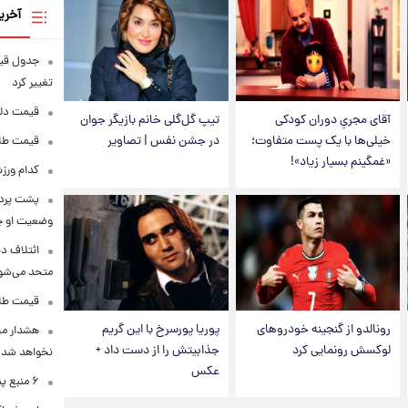
آخری
تغییر کرد
قیمت دلار در 
آقای مجریِ دوران کودکی
تیپ گل‌گلی خانم بازیگر جوان
خیلی‌ها با یک پست متفاوت؛
در جشن نفس | تصاویر
قیمت طلا و سکه
«غمگینم بسیار زیاد»!
کدام ورزش
پشت پرده
وضعیت او 
ائتلاف د
متحد می‌شو
قیمت طلا امرو
رونالدو از گنجینه خودروهای
پوریا پورسرخ با این گریم
هشدار محس
لوکسش رونمایی کرد
جذابیتش را از دست داد +
نخواهد شد
عکس
۶ منبع پنهان ویتامین C