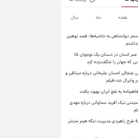
پربحث ها
شرایط تازه فروش اقساطی سایپا
اعلام شد؛ شاهین، کوییک، اطلس،
سهند و ساینا با اقساط بلندمدت +
هفته
ماه
سال
۱ روز پیش
جدول
سیگنال‌های جدید برای بازار طلا؛
پیش‌بینی قیمت سکه و طلا فردا
حر دولتشاهی به حاشیه‌ها: قصد توهین
۱ روز پیش
نداشتم
فال حافظ پنجشنبه ۱۵ مرداد ماه
۱۴۰۵
راز طول عمر انسان در دستان یک نوجوان ۱۵
یی که جهان را شگفت‌زده کرد
۱ روز پیش
فال قهوه روزانه پنجشنبه ۱۵ مرداد
 جنجالی احسان علیخانی درباره میثاقی و
ماه ۱۴۰۵
 وایرال شد+فیلم
اهم‌نامه به نفع ایران بهبود یافت
یدنی نیک آفرید سماواتی درباره مهدی
لم
ۀ طرح راهبردی مدیریت تنگه هرمز منتشر