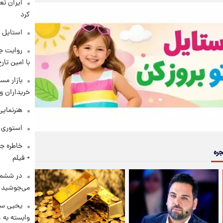
کرد
استایل 
روایت ج
با امین تار
بازار مس
خریداران و
هنرنمایی
استوری م
خاطره جا
جره
+ فیلم
در ششم 
می‌جوشید
یحیی سر
وابسته به ع