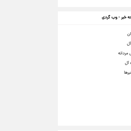
 خبر - وب گردی
ان
آل
مردانه
 آل
برها