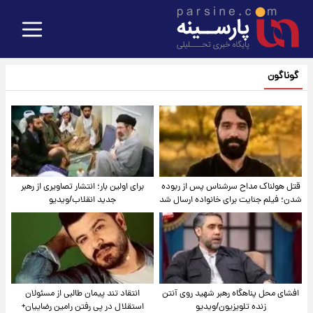
گوناگون
قتل هولناک مداح سرشناس پس از ربوده
برای اولین بار؛ انتشار تصاویری از رهبر
شدن؛ فیلم جنایت برای خانواده ارسال شد
جدید انقلاب/ویدیو
افشای محل پناهگاه‌ رهبر شهید روی آنتن
انتقاد تند پیمان طالبی از مسئولان
زنده تلویزیون/ویدیو
استقلال در پی رفتن رامین رضاییان+