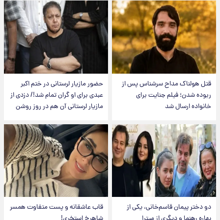
قتل هولناک مداح سرشناس پس از
حضور مازیار لرستانی در ختم اکبر
ربوده شدن؛ فیلم جنایت برای
عبدی برای او گران تمام شد!/ دزدی از
خانواده ارسال شد
مازیار لرستانی آن هم در روز روشن
دو دختر پیمان قاسم‌خانی، یکی از
قاب عاشقانه و پست متفاوت همسر
بهاره رهنما و دیگری از میترا
شاهرخ استخری!