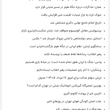
عمان: مذاکرات درباره تنگه هرمز در مسیر مثبتی قرار دارد
شوک تازه به بازار لبنیات؛ قیمت شیر افزایش یافت
تاریخ اعلام نتایج نهایی دکتری مشخص شد
پرسپولیس مقابل آلومینیوم متوقف شد؛ پایان شکست‌ناپذیری تارتار
استایل سحر دولتشاهی با لباس چروک خبرساز شد + عکس
سخنگوی ارتش: نظم ایرانی در تنگه هرمز بازگشت‌ناپذیر است
رهبر انقلاب: رسانه‌ها نقاط ضعف را برجسته نکنند
ونس: جنگ با ایران هنوز تمام نشده است؛ در میانه بازی هستیم
پزشکیان: تا آخر پای تصمیمات رهبر انقلاب ایستاده‌ایم
ارزش سهام عدالت برای امروز ۱۷ مرداد ۱۴۰۵ + جدول
بهترین تعمیرگاه گیربکس اتوماتیک جیلی در تهران کدام است؟
آخرین خبر از پرونده کلثوم اکبری
علت اصلی آلودگی هوای تهران در روزهای اخیر
رضا شکاری از تیم جدیدش رونمایی کرد