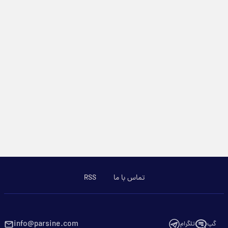
تماس با ما
RSS
info@parsine.com
گپ
تلگرام