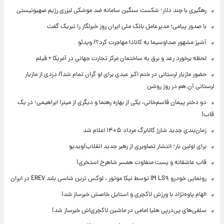
رهگیری با چند دلار؛ شکست سنگین سامانه ضد موشکی لیزری رژیم صهیونیستی
با صدور پیامی؛ مدیرعامل بانک ملی ایران روز خبرنگار را تبریک گفت
آشپز مشهور صداوسیما به کانادا مهاجرت کرد؟/ ویدئو
لحظه برخورد رعد و برق به ساختمان مرکز تجارت جهانی در آمریکا + فیلم
حضور مازیار لرستانی در ختم اکبر عبدی برای او گران تمام شد!/ دزدی از مازیار
لرستانی آن هم در روز روشن
دو دختر پیمان قاسم‌خانی، یکی از بهاره رهنما و دیگری از میترا ابراهیمی؛ در یک
قاب!
زمان‌بندی جدید شارژ کالابرگ مرداد ۱۴۰۵ اعلام شد
برای اولین بار؛ انتشار تصاویری از رهبر جدید انقلاب/ویدیو
قاب عاشقانه و پست متفاوت همسر شاهرخ استخری!
رونمایی خودرو IM LS۹ توسط نیکا موتور ، لوکس ترین شاسی بلند EREV در ایران
الهام پاوه‌نژاد با ورزش لاکچری و استایل خاصش خبرساز شد!
سلفی‌های پی‌درپی هلیا امامی در ماشین لاکچری‌اش خبرساز شد!