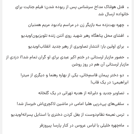
قتل هولناک مداح سرشناس پس از ربوده شدن؛ فیلم جنایت برای
۱۲ ساعت پیش
انتقاد تند پیمان طالبی از مسئولان استقلال در
خانواده ارسال شد
پی رفتن رامین رضاییان+ عکس
چهره بهت‌زده سه بازیگر زن در مراسم یادبود مریم همتیان
۱۲ ساعت پیش
افشای محل پناهگاه‌ رهبر شهید روی آنتن زنده تلویزیون/ویدیو
قیمت گوشت گوساله و گوسفند امروز شنبه ۱۷
برای اولین بار؛ انتشار تصاویری از رهبر جدید انقلاب/ویدیو
مرداد ۱۴۰۵ +جدول
حضور مازیار لرستانی در ختم اکبر عبدی برای او گران تمام شد!/ دزدی از
۱۳ ساعت پیش
مازیار لرستانی آن هم در روز روشن
با قدرتمندترین و بادوام ترین تانک جهان آشنا
شوید+ فیلم
دو دختر پیمان قاسم‌خانی، یکی از بهاره رهنما و دیگری از میترا
ابراهیمی؛ در یک قاب!
۱۳ ساعت پیش
تصاویر جدید و دلبرانه از هدیه تهرانی در یک گلخانه
قیمت طلا ۱۸عیار امروز شنبه ۱۷ مرداد ۱۴۰۵
+جدول
سلفی‌های پی‌درپی هلیا امامی در ماشین لاکچری‌اش خبرساز شد!
ترس نعیمه نظام‌دوست از بغل کردن دختری با استایل پسرانه/ویدیو
۱۴ ساعت پیش
قیمت محصولات ایران‌خودرو و سایپا امروز شنبه
ماه‌چهره خلیلی با لباس عروس در کنار پارسا پیروزفر
۱۷ مرداد ۱۴۰۵