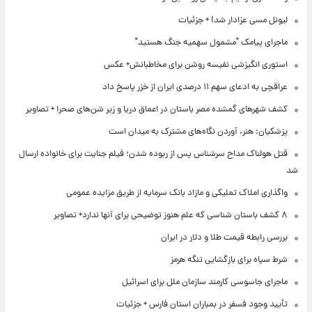
لیونل مسی عزادار شد! + جزئیات
ماجرای پیامک "مشمول سهمیه جنگ هستید"
استوری انگیزشی نفیسه روشن برای مخاطبانش+ عکس
عراقچی به ادعای سهم ۱۱ درصدی ایران از خزر پاسخ داد
کشف شهرهای گمشده مصر باستان در اعماق دریا و زیر شن‌های صحرا + تصاویر
پزشکیان: هنر، آوردن نگاه‌های مشترک به میدان است
قتل هولناک مداح سرشناس پس از ربوده شدن؛ فیلم جنایت برای خانواده ارسال
شد
واگذاری املاک تملیکی و مازاد بانک سرمایه از طریق مزایده عمومی
۸ کشف باستان شناسی که علم هنوز توضیحی برای آنها ندارد+ تصاویر
بررسی رابطه قیمت طلا و دلار در ایران
شرط سپاه برای بازگشایی تنگه هرمز
ماجرای جاسوسی کارمند سازمان ملل برای اسرائیل
تأیید وجود فسفر در بمباران استان فارس + جزئیات