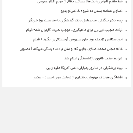
خط مقدم نابرابر روایت‌ها؛ مصائب دفاع از حریم افکار عمومی
تصاویر عمامه بستن به شیوه خاتمی/ویدیو
پیام دکتر بیگدلی، مدیرعامل بانک گردشگری به مناسبت روز خبرنگار
ترفند عجیب این زن برای ماهیگیری، موجب حیرت کاربران شد+ فیلم
این سکانس نزدیک بود جان سیروس گرجستانی را بگیرد + فیلم
خانه مجلل محمد صلاح، جایی که او مثل پادشاه زندگی می‌کند | تصاویر
شرایط جدید قانون بازنشستگی اعلام شد
پیام پزشکیان در سالروز بمباران اتمی آمریکا علیه ژاپن
افشاگری هولناک بهنوش بختیاری از تجارت موی اجساد + عکس