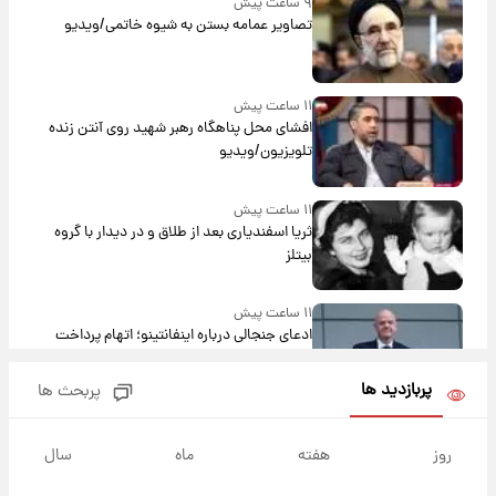
۹ ساعت پیش
تصاویر عمامه بستن به شیوه خاتمی/ویدیو
۱۱ ساعت پیش
افشای محل پناهگاه‌ رهبر شهید روی آنتن زنده
تلویزیون/ویدیو
۱۱ ساعت پیش
ثریا اسفندیاری بعد از طلاق و در دیدار با گروه
بیتلز
۱۱ ساعت پیش
ادعای جنجالی درباره اینفانتینو؛ اتهام پرداخت
پول به معشوقه با درآمد یوفا
پربازدید ها
پربحث ها
۱۲ ساعت پیش
هشدار درباره کمبود یک ماده معدنی؛ خطر
روز
هفته
ماه
سال
آلزایمر و زوال عقل افزایش می‌یابد؟