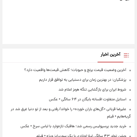
آخرین اخبار
آخرین وضعیت قیمت برنج و حبوبات؛ کاهش قیمت‌ها واقعیت دارد؟
پزشکیان: در بهترین زمان برای دستیابی به توافق قرار داریم
شروط ایران برای بازگشایی تنگه هرمز اعلام شد
استایل متفاوت افسانه بایگان در ۶۴ سالگی + عکس
علیرضا قربانی «گل‌های باران خورده» را خواند/ رفتی و بعد از تو دنیا غرق شد در
گریه‌هایم + فیلم
خرید جدید پرسپولیس رسمی شد؛ هافبک تازه‌وارد با لباس سرخ + عکس
جشن تولد ۴۳ سالگی لیلا اوتادی با یک سورپرایز ویژه + فیلم