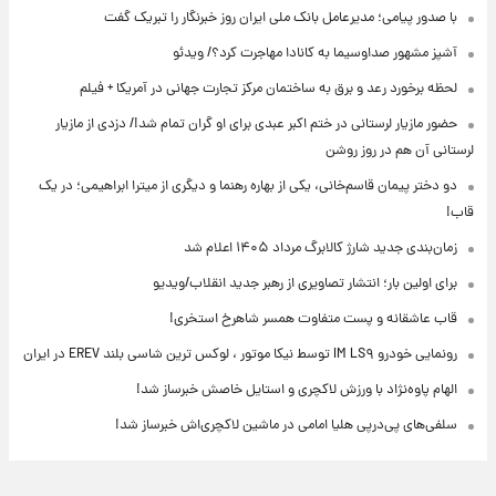
با صدور پیامی؛ مدیرعامل بانک ملی ایران روز خبرنگار را تبریک گفت
آشپز مشهور صداوسیما به کانادا مهاجرت کرد؟/ ویدئو
لحظه برخورد رعد و برق به ساختمان مرکز تجارت جهانی در آمریکا + فیلم
حضور مازیار لرستانی در ختم اکبر عبدی برای او گران تمام شد!/ دزدی از مازیار
لرستانی آن هم در روز روشن
دو دختر پیمان قاسم‌خانی، یکی از بهاره رهنما و دیگری از میترا ابراهیمی؛ در یک
قاب!
زمان‌بندی جدید شارژ کالابرگ مرداد ۱۴۰۵ اعلام شد
برای اولین بار؛ انتشار تصاویری از رهبر جدید انقلاب/ویدیو
قاب عاشقانه و پست متفاوت همسر شاهرخ استخری!
رونمایی خودرو IM LS۹ توسط نیکا موتور ، لوکس ترین شاسی بلند EREV در ایران
الهام پاوه‌نژاد با ورزش لاکچری و استایل خاصش خبرساز شد!
سلفی‌های پی‌درپی هلیا امامی در ماشین لاکچری‌اش خبرساز شد!