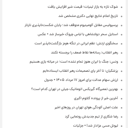
شوک تازه به بازار لبنیات؛ قیمت شیر افزایش یافت
تاریخ اعلام نتایج نهایی دکتری مشخص شد
پرسپولیس مقابل آلومینیوم متوقف شد؛ پایان شکست‌ناپذیری تارتار
استایل سحر دولتشاهی با لباس چروک خبرساز شد + عکس
سخنگوی ارتش: نظم ایرانی در تنگه هرمز بازگشت‌ناپذیر است
رهبر انقلاب: رسانه‌ها نقاط ضعف را برجسته نکنند
ونس: جنگ با ایران هنوز تمام نشده است؛ در میانه بازی هستیم
پزشکیان: تا آخر پای تصمیمات رهبر انقلاب ایستاده‌ایم
ارزش سهام عدالت برای امروز ۱۷ مرداد ۱۴۰۵ + جدول
بهترین تعمیرگاه گیربکس اتوماتیک جیلی در تهران کدام است؟
آخرین خبر از پرونده کلثوم اکبری
علت اصلی آلودگی هوای تهران در روزهای اخیر
رضا شکاری از تیم جدیدش رونمایی کرد
لیونل مسی عزادار شد! + جزئیات