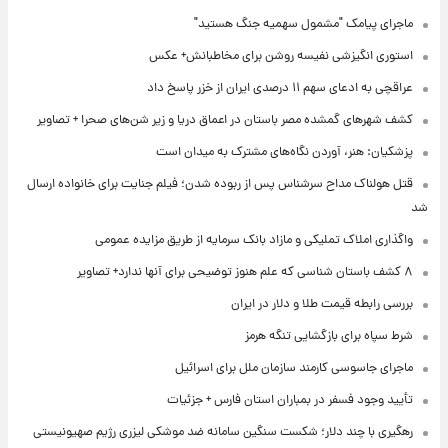
ماجرای پیامک "مشمول سهمیه جنگ هستید"
استوری انگیزشی نفیسه روشن برای مخاطبانش+ عکس
عراقچی به ادعای سهم ۱۱ درصدی ایران از خزر پاسخ داد
کشف شهرهای گمشده مصر باستان در اعماق دریا و زیر شن‌های صحرا + تصاویر
پزشکیان: هنر، آوردن نگاه‌های مشترک به میدان است
قتل هولناک مداح سرشناس پس از ربوده شدن؛ فیلم جنایت برای خانواده ارسال
شد
واگذاری املاک تملیکی و مازاد بانک سرمایه از طریق مزایده عمومی
۸ کشف باستان شناسی که علم هنوز توضیحی برای آنها ندارد+ تصاویر
بررسی رابطه قیمت طلا و دلار در ایران
شرط سپاه برای بازگشایی تنگه هرمز
ماجرای جاسوسی کارمند سازمان ملل برای اسرائیل
تأیید وجود فسفر در بمباران استان فارس + جزئیات
رهگیری با چند دلار؛ شکست سنگین سامانه ضد موشکی لیزری رژیم صهیونیستی