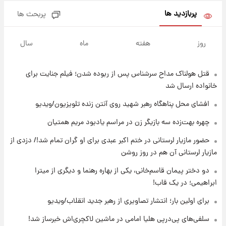
بیتلز
پربازدید ها
پربحث ها
۱۹ ساعت پیش
ادعای جنجالی درباره اینفانتینو؛ اتهام پرداخت
روز
هفته
ماه
سال
پول به معشوقه با درآمد یوفا
قتل هولناک مداح سرشناس پس از ربوده شدن؛ فیلم جنایت برای
۱۹ ساعت پیش
هشدار درباره کمبود یک ماده معدنی؛ خطر
خانواده ارسال شد
آلزایمر و زوال عقل افزایش می‌یابد؟
افشای محل پناهگاه‌ رهبر شهید روی آنتن زنده تلویزیون/ویدیو
۲۰ ساعت پیش
چهره بهت‌زده سه بازیگر زن در مراسم یادبود مریم همتیان
انتقاد تند پیمان طالبی از مسئولان استقلال در
حضور مازیار لرستانی در ختم اکبر عبدی برای او گران تمام شد!/ دزدی از
پی رفتن رامین رضاییان+ عکس
مازیار لرستانی آن هم در روز روشن
۲۰ ساعت پیش
دو دختر پیمان قاسم‌خانی، یکی از بهاره رهنما و دیگری از میترا
قیمت گوشت گوساله و گوسفند امروز شنبه ۱۷
ابراهیمی؛ در یک قاب!
مرداد ۱۴۰۵ +جدول
برای اولین بار؛ انتشار تصاویری از رهبر جدید انقلاب/ویدیو
۲۰ ساعت پیش
سلفی‌های پی‌درپی هلیا امامی در ماشین لاکچری‌اش خبرساز شد!
با قدرتمندترین و بادوام ترین تانک جهان آشنا