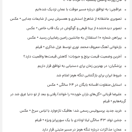
فال روزانه واقعی یکشنبه ۱۸ مرداد ۱۴۰۵
عراقچی: به توافق درباره مسیر موقت با عمان نزدیک شده‌ایم
تصویری عاشقانه از شاهرخ استخری و همسرش پس از شایعات جدایی + عکس
تصویر دیده‌نشده از بیتا فرهی و گوگوش در یک قاب خاص + عکس
پیراهن شماره ۱۰ استقلال به جانشین رامین رضاییان رسید + عکس
بازخوانی آهنگ معروف محمد نوری توسط غزل شاکری + فیلم
آخرین وضعیت قیمت برنج و حبوبات؛ کاهش قیمت‌ها واقعیت دارد؟
پزشکیان: در بهترین زمان برای دستیابی به توافق قرار داریم
شروط ایران برای بازگشایی تنگه هرمز اعلام شد
استایل متفاوت افسانه بایگان در ۶۴ سالگی + عکس
علیرضا قربانی «گل‌های باران خورده» را خواند/ رفتی و بعد از تو دنیا غرق شد در
گریه‌هایم + فیلم
خرید جدید پرسپولیس رسمی شد؛ هافبک تازه‌وارد با لباس سرخ + عکس
جشن تولد ۴۳ سالگی لیلا اوتادی با یک سورپرایز ویژه + فیلم
عمان: مذاکرات درباره تنگه هرمز در مسیر مثبتی قرار دارد