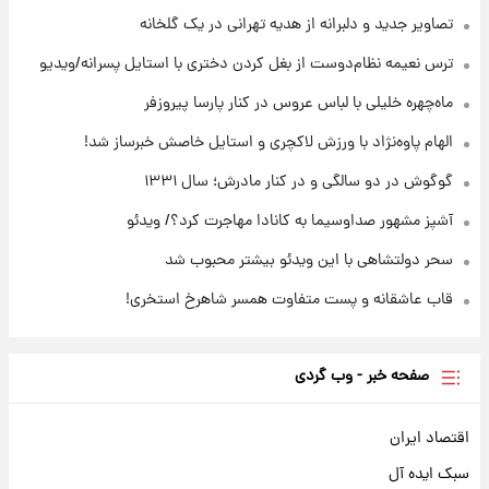
شوید+ فیلم
تصاویر جدید و دلبرانه از هدیه تهرانی در یک گلخانه
ترس نعیمه نظام‌دوست از بغل کردن دختری با استایل پسرانه/ویدیو
۲۱ ساعت پیش
قیمت طلا ۱۸عیار امروز شنبه ۱۷ مرداد ۱۴۰۵
ماه‌چهره خلیلی با لباس عروس در کنار پارسا پیروزفر
+جدول
الهام پاوه‌نژاد با ورزش لاکچری و استایل خاصش خبرساز شد!
گوگوش در دو سالگی و در کنار مادرش؛ سال ۱۳۳۱
آشپز مشهور صداوسیما به کانادا مهاجرت کرد؟/ ویدئو
سحر دولتشاهی با این ویدئو بیشتر محبوب شد
قاب عاشقانه و پست متفاوت همسر شاهرخ استخری!
صفحه خبر - وب گردی
اقتصاد ایران
سبک ایده آل