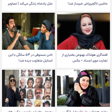
ماشین لاکچری‌اش خبرساز شد!
مثل پادشاه زندگی می‌کند | تصاویر
افشاگری هولناک بهنوش بختیاری از
لادن مستوفی در ۵۴ سالگی با این
تجارت موی اجساد + عکس
استایل متفاوت دیده شد!