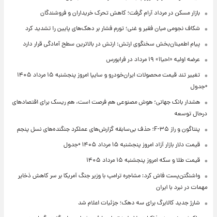
بازار مسکن در مرداد آرام گرفت؛ کاهش تحرک خریداران و فروشندگان
شکاف نجومی میان فقیر و غنی؛ تورم فشار بر دهک‌های پایین را تشدید کرد
پیام اطمینان‌بخش سخنگوی ارتش: ارتش در بالاترین سطح آمادگی قرار دارد
عرضه اولیه «احیا۱» ۱۹ مرداد در فرابورس
تغییر تند قیمت محصولات ایران‌خودرو و سایپا امروز پنجشنبه ۱۵ مرداد ۱۴۰۵
+جدول
هشدار بانک جهانی؛ هوش مصنوعی هم فرصت است، هم ریسک برای اقتصادهای
درحال توسعه
پنتاگون و راز F-۳۵؛ حذف بی‌سابقه گزارش‌های عملکرد جنگنده‌های نسل پنجم
قیمت دلار بازار آزاد امروز پنجشنبه ۱۵ مرداد ۱۴۰۵ +جدول
قیمت طلا و سکه امروز پنجشنبه ۱۵ مرداد ۱۴۰۵
واشنگتن‌پست فاش کرد: مشاجره ترامپ با وزیر جنگ آمریکا بر سر کاهش ذخایر
مهمات در نبرد با ایران
شارژ جدید کالابرگ برای سه دهک؛ جزئیات اعلام شد