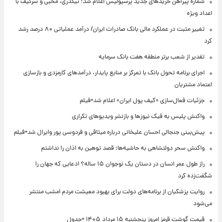
شماره پیراهن خریدهای جدید پرسپولیس اعلام شد؛ تیکدری، محبی و سرگیف با
اعداد ویژه
تغییر مثبت در عملکرد مالی بانک صادرات ایران/ درآمد عملیاتی ۸۰ درصد رشد
کرد
تقدیر از شعب برتر منطقه هفت بانک سرمایه
اجرای برنامه تحول بانک با تمرکز بر منابع پایدار، درآمدهای کارمزدی و بازسازی
اعتماد مشتریان
جزئیات فعال‌سازی «کیف پول ایران» اعلام شد+فیلم
واکنش پلیس به فیک نیوزها و بازنشر ویدیوهای تکراری
پیش‌بینی جنجالی احسان علیخانی درباره میثاقی و فردوسی پور وایرال شد+فیلم
واکنش سحر دولتشاهی به حاشیه‌ها: قصد توهین به اذان را نداشتم
راز طول عمر انسان در دستان یک نوجوان ۱۵ ساله؟ ادعایی که جهان را
شگفت‌زده کرد
روایت پزشکیان از برنامه‌های دولت برای بهبود معیشت مردم امشب منتشر
می‌شود
قیمت گوشت قرمز امروز پنجشنبه ۱۵ مرداد ۱۴۰۵ +جدول