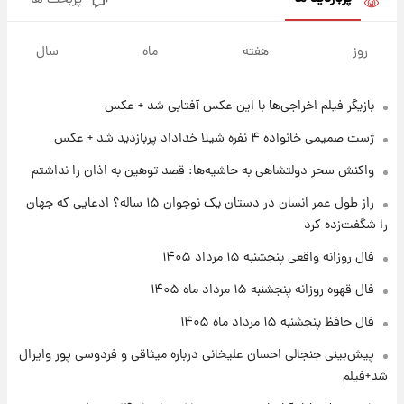
پربحث ها
۱ روز پیش
سیگنال‌های جدید برای بازار طلا؛ پیش‌بینی
روز
هفته
ماه
سال
قیمت سکه و طلا فردا
بازیگر فیلم اخراجی‌ها با این عکس آفتابی شد + عکس
۱۹ ساعت پیش
فال حافظ پنجشنبه ۱۵ مرداد ماه ۱۴۰۵
ژست صمیمی خانواده ۴ نفره شیلا خداداد پربازدید شد + عکس
واکنش سحر دولتشاهی به حاشیه‌ها: قصد توهین به اذان را نداشتم
۲۰ ساعت پیش
راز طول عمر انسان در دستان یک نوجوان ۱۵ ساله؟ ادعایی که جهان
فال قهوه روزانه پنجشنبه ۱۵ مرداد ماه ۱۴۰۵
را شگفت‌زده کرد
فال روزانه واقعی پنجشنبه ۱۵ مرداد ۱۴۰۵
۲۱ ساعت پیش
فال قهوه روزانه پنجشنبه ۱۵ مرداد ماه ۱۴۰۵
فال روزانه واقعی پنجشنبه ۱۵ مرداد ۱۴۰۵
فال حافظ پنجشنبه ۱۵ مرداد ماه ۱۴۰۵
پیش‌بینی جنجالی احسان علیخانی درباره میثاقی و فردوسی پور وایرال
۱ روز پیش
شد+فیلم
ارزش سهام عدالت برای امروز چهارشنبه ۱۴ مرداد
+ جدول