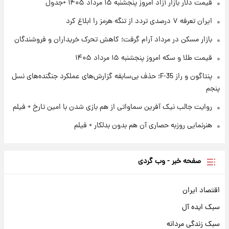
قیمت دلار بازار آزاد امروز پنجشنبه ۱۵ مرداد ۱۴۰۵ +جدول
ایران تعرفه ۷ درصدی تردد از تنگه هرمز را ابلاغ کرد
۱ روز پیش
آغاز طرح جدید فروش مشارکت در تولید سایپا؛
بازار مسکن در مرداد آرام گرفت؛ کاهش تحرک خریداران و فروشندگان
نام خودرو، مبلغ پیش پرداخت و زمان تحویل |
سود مشارکت چند درصد است؟
قیمت طلا و سکه امروز پنجشنبه ۱۵ مرداد ۱۴۰۵
پنتاگون و راز F-35؛ حذف بی‌سابقه گزارش‌های عملکرد جنگنده‌های نسل
پنجم
روایت جالب نیک آفرین سماواتی از هم بازی شدن با امین تارخ + فیلم
هنرنمایی روزبه حصاری آن هم بدون بدلکار + فیلم
صفحه خبر - وب گردی
اقتصاد ایران
سبک ایده آل
سبک زندگی مردانه