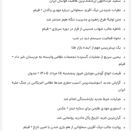
سعید عزت‌اللهی ارزشمندترین هافبک فوتبال ایران
نظرات شنیدنی نیک آفرید سماواتی درباره مهدی پاکدل + فیلم
متن اولیۀ طرح راهبردی مدیریت تنگه هرمز منتشر شد
خاطره جالب شهاب حسینی از فرار در دوره سربازی + فیلم
نحوه فعالیت سیستم دید در شب
یک پیش‌بینی مهم از آینده بازار طلا
یحیی سریع از عملیات گسترده تجمعات نظامی وابسته به عربستان خبر داد +
فیلم
قیمت انواع گوشی موبایل امروز پنجشنبه ۱۵ مرداد ۱۴۰۵ + جدول
گزارش جدید آسوشیتدپرس آسیب مغزی صدها نظامی آمریکایی در جنگ علیه
ایران
جزئیات شرط جدید بازنشستگی اعلام شد
استوری مهدی طارمی برای ستاره اینتر + عکس
گران‌ترین خرید تاریخ رئال مادرید رونمایی شد
روایت جالب نیک آفرین سماواتی از هم بازی شدن با امین تارخ + فیلم