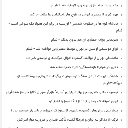
یک روایت جالب از زبان بدن و انواع لبخند + فیلم
بهره گیری از معماری ایرانی در طرح های ایتالیایی برا مقابله با گرما
پادشاه کوه ها در منظومه شمسی / اورست در برابر این هیولا یک شوخی است +
فیلم
هنرنمایی روزبه حصاری آن هم بدون بدلکار + فیلم
آوای موسیقی اوشین در تهران توسط سفیر ژاپن نواخته شد + فیلم
دادستان تهران از توقیف گسترده اموال شرکت‌های تراستی خبر داد
تغییر در شرایط بازنشستگی؛ شرط جدید اعلام شد
شاهکار طبیعت در دل سنگ؛ تومسونیت چگونه نقش‌های خیره‌کننده خلق
می‌کند؟+فیلم
توصیف جالب هادی حجازی‌فر درباره ی "سایه" بازیگر سریال کلاغ خبرساز شد+فیلم
ایران تعرفه ۷ درصدی تردد از تنگه هرمز را ابلاغ کرد
پیش‌بینی بارش‌های گسترده با ورود ال‌نینو؛ کدام روزها پربارش‌تر خواهند بود؟
ترکیه از مذاکرات ایران و آمریکا گفت؛ تأکید فیدان بر ضرورت مهار اسرائیل