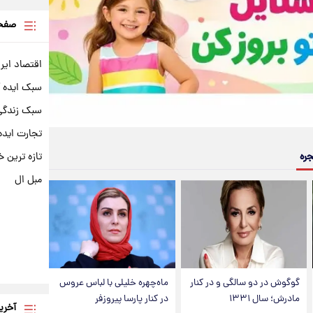
صفحه
اقتصاد ایر
سبک ایده 
سبک زندگی 
تجارت ایده
تازه ترین خ
جره
مبل ال
گوگوش در دو سالگی و در کنار
ماه‌چهره خلیلی با لباس عروس
مادرش؛ سال ۱۳۳۱
در کنار پارسا پیروزفر
آخری