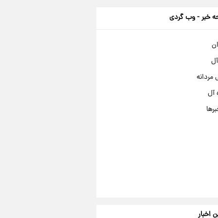
 خبر - وب گردی
ان
آل
مردانه
 آل
برها
ن اخبار