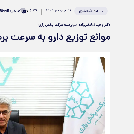
۰
>
اقتصادی
۲۶ فروردین ۱۴۰۵
۱۶:۲۹
کد خبر: 979445
خانه
دکتر وحید امامقلی‌زاده، سرپرست شرکت پخش رازی:
موانع توزیع دارو به سرعت ب