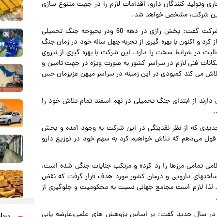
ی وتولید کنندگان دارو، اقدامات لازم را در جهت متنوع سازی
د این شرکت، مشخص خواهد شد.
دکتر امامقلی زاده با اشاره به سابقه چهل ساله فعالیت این شرکت گفت: پخش رازی در دهه 60 ودر بحبوحه جنگ تحمیلی
 کرد و اکنون با بهره گیری از تجربه چهل ساله خود در زمان جنگ
وزه، تجربه کافی برای فعالیت در شرایط سخت را دارد. این شرکت با بهره گیری از نیروی
مکانات فنی لازم در سراسر کشور به صورت ویژه در جهت تامین و
تلاش می کند کمبودی در این زمینه در سراسر میهن عزیزمان حس
دارند از ابتدای جنگ تحمیلی در نهم اسفند تمام تلاش خود را
.
جدیدی که از نظر نقدینگی در این شرکت به وجود آمده و بخش
قول می‌دهم که تلاش خواهیم کرد به سهم خود در توزیع دارو
اسلامی تمامی مرزها را رد کرده و مرتکب جنایات جنگی شده است،
یرساختهای دارویی و درمان کشور مورد هدف قرار گرفت که نقض
 لذا لازم است مجامع جهانی نسبت به محکومیت و جلوگیری از
ت در سال جدید گفت: بر اساس پژوهش های علمی،عارضه یابی
پربا