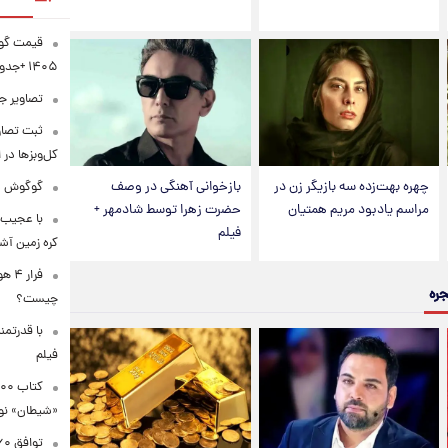
۱۴۰۵ +جدول
تصاویر جد
ثبت تصاو
کل‌وبزها در 
چهره بهت‌زده سه بازیگر زن در
بازخوانی آهنگی در وصف
گوگوش در 
مراسم یادبود مریم همتیان
حضرت زهرا توسط شادمهر +
با عجیب 
فیلم
کره زمین آش
فرا
جره
چیست؟
با قدرتمن
فیلم
«شیطان» نو