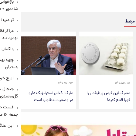
بازخوان
شادمهر + ف
ترامپ از
 مرتبط
مراکز نظ
تهدید تند
واکنش هم
چهره بهت
همتیان
ایرج خو
۱۴۰۵/۱/۱۲
۱۴۰۵/۱/۱۸
جنجال جد
مصرف این قرص پرطرفدار را
عارف: ذخایر استراتژیک دارو
گل‌محمدی!
فورا قطع کنید!
در وضعیت مطلوب است
قیمت خو
جمعه ۱۶ مرداد منتشر شد
این علائ