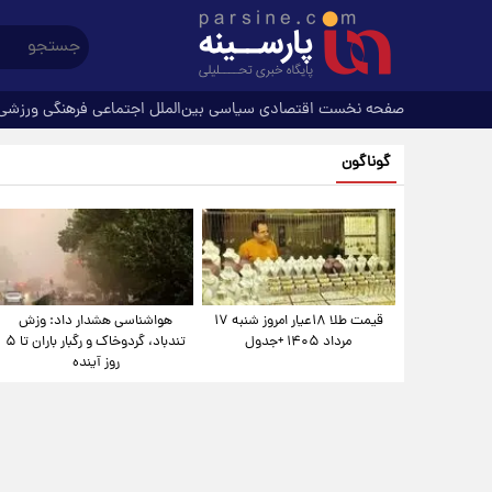
صفحه نخست
اقتصادی
سیاسی
بین‌الملل
اجتماعی
فرهنگی
ورزشی
گوناگون
قیمت طلا ۱۸عیار امروز شنبه ۱۷
هواشناسی هشدار داد: وزش
مرداد ۱۴۰۵ +جدول
تندباد، گردوخاک و رگبار باران تا ۵
روز آینده