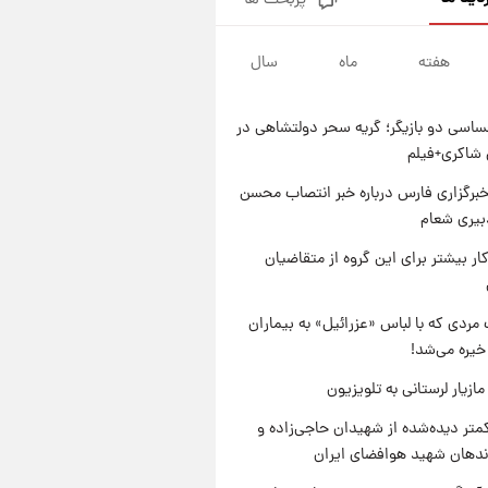
پربحث ها
پشت پرده عکس جدید ترامپ؛
مقام آمریکایی درباره وضعیت او
چه گفت؟
هفته
ماه
سال
۱ روز پیش
یک پیش‌بینی مهم از آینده بازار
طلا
اسی دو بازیگر؛ گریه سحر دولتشاهی در
۱ روز پیش
شاکری+فیلم
گران‌ترین خرید تاریخ رئال مادرید
رونمایی شد
برگزاری فارس درباره خبر انتصاب محسن
بیری شعام
۱ روز پیش
پیش‌بینی بارش‌های گسترده با
کار بیشتر برای این گروه از متقاضیان
ورود ال‌نینو؛ کدام روزها پربارش‌تر
خواهند بود؟
مردی که با لباس «عزرائیل» به بیماران
خیره می‌شد!
ازیار لرستانی به تلویزیون
متر دیده‌شده از شهیدان حاجی‌زاده و
اندهان شهید هوافضای ایران