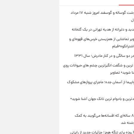
قیمت گوشت گوساله و گوسفند امروز شنبه ۱۷ مرداد
ید و دلبرانه از هدیه تهرانی در یک گلخانه
یر تماشایی از همزیستی خرس‌های قهوه‌ای و
اشترانکوه+فیلم
دو سالگی و در کنار مادرش؛ سال ۱۳۳۱
ترین و شگفت انگیزترین چشم های حیوانات روی
نا شوید+ تصاویر
ر ۴ هواپیما از آسمان جده؛ ماجرای پروازهای مشکوک
دترین و بادوام ترین تانک جهان آشنا شوید+
کتاب ۸۰۰ ساله‌ای که افسانه‌ها می‌گویند به کمک
شته شد
توافق ۶۰ روزه برای تنگه هرمز؛ جزئیات جدید از رایزنی