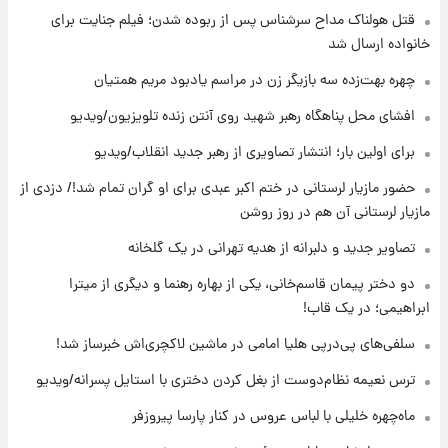
قتل هولناک مداح سرشناس پس از ربوده شدن؛ فیلم جنایت برای
۱۰ ساعت پیش
انتقاد تند پیمان طالبی از مسئولان استقلال در
خانواده ارسال شد
پی رفتن رامین رضاییان+ عکس
چهره بهت‌زده سه بازیگر زن در مراسم یادبود مریم همتیان
۱۰ ساعت پیش
افشای محل پناهگاه‌ رهبر شهید روی آنتن زنده تلویزیون/ویدیو
قیمت گوشت گوساله و گوسفند امروز شنبه ۱۷
برای اولین بار؛ انتشار تصاویری از رهبر جدید انقلاب/ویدیو
مرداد ۱۴۰۵ +جدول
حضور مازیار لرستانی در ختم اکبر عبدی برای او گران تمام شد!/ دزدی از
۱۱ ساعت پیش
مازیار لرستانی آن هم در روز روشن
با قدرتمندترین و بادوام ترین تانک جهان آشنا
شوید+ فیلم
تصاویر جدید و دلبرانه از هدیه تهرانی در یک گلخانه
دو دختر پیمان قاسم‌خانی، یکی از بهاره رهنما و دیگری از میترا
۱۲ ساعت پیش
ابراهیمی؛ در یک قاب!
قیمت طلا ۱۸عیار امروز شنبه ۱۷ مرداد ۱۴۰۵
+جدول
سلفی‌های پی‌درپی هلیا امامی در ماشین لاکچری‌اش خبرساز شد!
ترس نعیمه نظام‌دوست از بغل کردن دختری با استایل پسرانه/ویدیو
۱۲ ساعت پیش
قیمت محصولات ایران‌خودرو و سایپا امروز شنبه
ماه‌چهره خلیلی با لباس عروس در کنار پارسا پیروزفر
۱۷ مرداد ۱۴۰۵