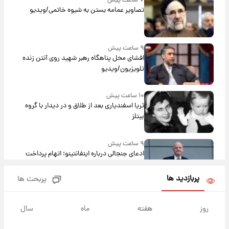
۷ ساعت پیش
تصاویر عمامه بستن به شیوه خاتمی/ویدیو
۹ ساعت پیش
افشای محل پناهگاه‌ رهبر شهید روی آنتن زنده
تلویزیون/ویدیو
۱۰ ساعت پیش
ثریا اسفندیاری بعد از طلاق و در دیدار با گروه
بیتلز
۹ ساعت پیش
ادعای جنجالی درباره اینفانتینو؛ اتهام پرداخت
پول به معشوقه با درآمد یوفا
پربازدید ها
پربحث ها
۱۰ ساعت پیش
هشدار درباره کمبود یک ماده معدنی؛ خطر
روز
هفته
ماه
سال
آلزایمر و زوال عقل افزایش می‌یابد؟