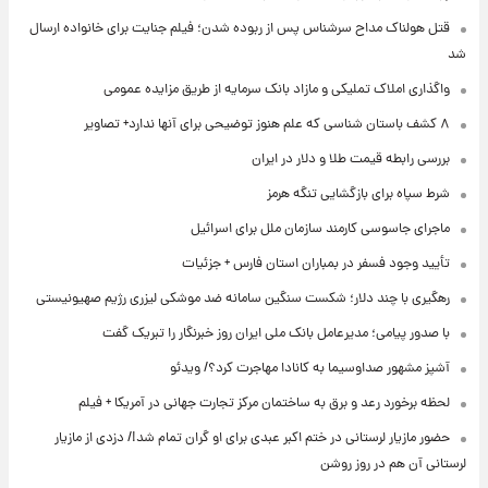
قتل هولناک مداح سرشناس پس از ربوده شدن؛ فیلم جنایت برای خانواده ارسال
شد
واگذاری املاک تملیکی و مازاد بانک سرمایه از طریق مزایده عمومی
۸ کشف باستان شناسی که علم هنوز توضیحی برای آنها ندارد+ تصاویر
بررسی رابطه قیمت طلا و دلار در ایران
شرط سپاه برای بازگشایی تنگه هرمز
ماجرای جاسوسی کارمند سازمان ملل برای اسرائیل
تأیید وجود فسفر در بمباران استان فارس + جزئیات
رهگیری با چند دلار؛ شکست سنگین سامانه ضد موشکی لیزری رژیم صهیونیستی
با صدور پیامی؛ مدیرعامل بانک ملی ایران روز خبرنگار را تبریک گفت
آشپز مشهور صداوسیما به کانادا مهاجرت کرد؟/ ویدئو
لحظه برخورد رعد و برق به ساختمان مرکز تجارت جهانی در آمریکا + فیلم
حضور مازیار لرستانی در ختم اکبر عبدی برای او گران تمام شد!/ دزدی از مازیار
لرستانی آن هم در روز روشن