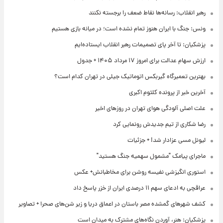
رهبر انقلاب: رسانه‌ها نقاط ضعف را برجسته نکنند
ونس: جنگ با ایران هنوز تمام نشده است؛ در میانه بازی هستیم
پزشکیان: تا آخر پای تصمیمات رهبر انقلاب ایستاده‌ایم
ارزش سهام عدالت برای امروز ۱۷ مرداد ۱۴۰۵ + جدول
بهترین تعمیرگاه گیربکس اتوماتیک جیلی در تهران کدام است؟
آخرین خبر از پرونده کلثوم اکبری
علت اصلی آلودگی هوای تهران در روزهای اخیر
رضا شکاری از تیم جدیدش رونمایی کرد
لیونل مسی عزادار شد! + جزئیات
ماجرای پیامک "مشمول سهمیه جنگ هستید"
استوری انگیزشی نفیسه روشن برای مخاطبانش+ عکس
عراقچی به ادعای سهم ۱۱ درصدی ایران از خزر پاسخ داد
کشف شهرهای گمشده مصر باستان در اعماق دریا و زیر شن‌های صحرا + تصاویر
پزشکیان: هنر، آوردن نگاه‌های مشترک به میدان است