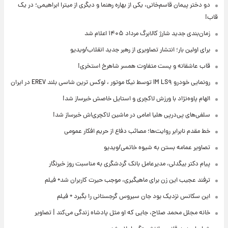
دو دختر پیمان قاسم‌خانی، یکی از بهاره رهنما و دیگری از میترا ابراهیمی؛ در یک
قاب!
زمان‌بندی جدید شارژ کالابرگ مرداد ۱۴۰۵ اعلام شد
برای اولین بار؛ انتشار تصاویری از رهبر جدید انقلاب/ویدیو
قاب عاشقانه و پست متفاوت همسر شاهرخ استخری!
رونمایی خودرو IM LS۹ توسط نیکا موتور ، لوکس ترین شاسی بلند EREV در ایران
الهام پاوه‌نژاد با ورزش لاکچری و استایل خاصش خبرساز شد!
سلفی‌های پی‌درپی هلیا امامی در ماشین لاکچری‌اش خبرساز شد!
خط مقدم نابرابر روایت‌ها؛ مصائب دفاع از حریم افکار عمومی
تصاویر عمامه بستن به شیوه خاتمی/ویدیو
پیام دکتر بیگدلی، مدیرعامل بانک گردشگری به مناسبت روز خبرنگار
ترفند عجیب این زن برای ماهیگیری، موجب حیرت کاربران شد+ فیلم
این سکانس نزدیک بود جان سیروس گرجستانی را بگیرد + فیلم
خانه مجلل محمد صلاح، جایی که او مثل پادشاه زندگی می‌کند | تصاویر