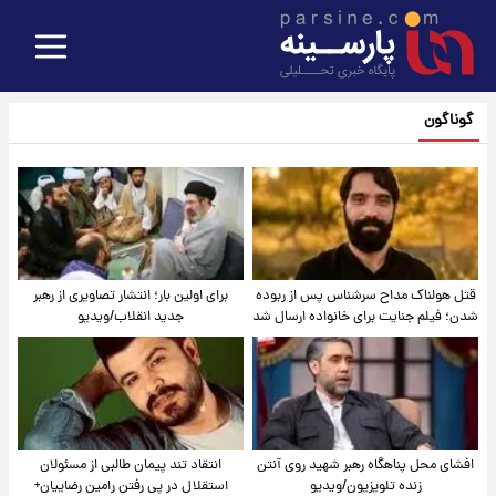
گوناگون
قتل هولناک مداح سرشناس پس از ربوده
برای اولین بار؛ انتشار تصاویری از رهبر
شدن؛ فیلم جنایت برای خانواده ارسال شد
جدید انقلاب/ویدیو
افشای محل پناهگاه‌ رهبر شهید روی آنتن
انتقاد تند پیمان طالبی از مسئولان
زنده تلویزیون/ویدیو
استقلال در پی رفتن رامین رضاییان+