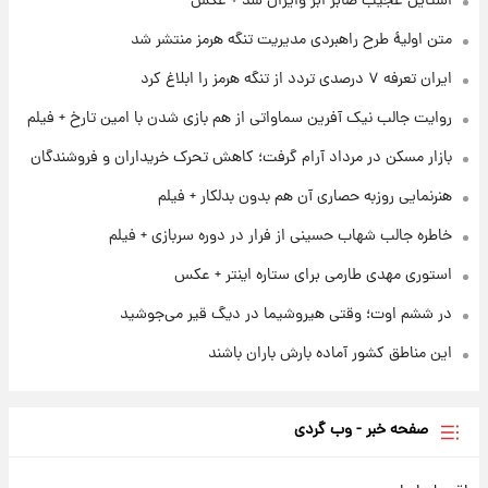
شاهین، کوییک، اطلس، سهند و ساینا با اقساط
استایل عجیب صابر ابر وایرال شد + عکس
بلندمدت + جدول
متن اولیۀ طرح راهبردی مدیریت تنگه هرمز منتشر شد
۱ روز پیش
ایران تعرفه ۷ درصدی تردد از تنگه هرمز را ابلاغ کرد
سیگنال‌های جدید برای بازار طلا؛ پیش‌بینی
قیمت سکه و طلا فردا
روایت جالب نیک آفرین سماواتی از هم بازی شدن با امین تارخ + فیلم
بازار مسکن در مرداد آرام گرفت؛ کاهش تحرک خریداران و فروشندگان
۱ روز پیش
فال حافظ پنجشنبه ۱۵ مرداد ماه ۱۴۰۵
هنرنمایی روزبه حصاری آن هم بدون بدلکار + فیلم
خاطره جالب شهاب حسینی از فرار در دوره سربازی + فیلم
استوری مهدی طارمی برای ستاره اینتر + عکس
در ششم اوت؛ وقتی هیروشیما در دیگ قیر می‌جوشید
این مناطق کشور آماده بارش باران باشند
صفحه خبر - وب گردی