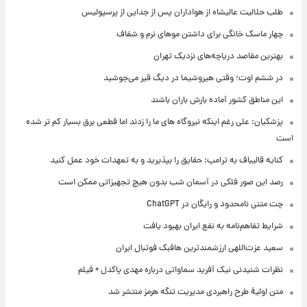
طلب حلالیت عالیشاه از هواداران پس از جدایی از پرسپولیس
چهار ماسک خانگی برای داشتن موهای نرم و شفاف
بهترین مقاصد دریاچه‌های نزدیک تهران
در ششم اوت؛ وقتی هیروشیما در دیگ قیر می‌جوشید
این مناطق کشور آماده بارش باران باشند
پزشکیان: علی رغم اینکه نیروگاه های ما را زدند اما قطعی برق بسیار کم تر شده
است
کنایه قالیباف به ترامپ: حقایق را بپذیرید و به تعهدات خود عمل کنید
رصد این صور فلکی در آسمان شب بدون هیچ تجهیزاتی ممکن است
چت متنی نامحدود و رایگان در ChatGPT
شرایط تفاهم‌نامه به نفع ایران بهبود یافت
سعید عزت‌اللهی ارزشمندترین هافبک فوتبال ایران
نظرات شنیدنی نیک آفرید سماواتی درباره مهدی پاکدل + فیلم
متن اولیۀ طرح راهبردی مدیریت تنگه هرمز منتشر شد