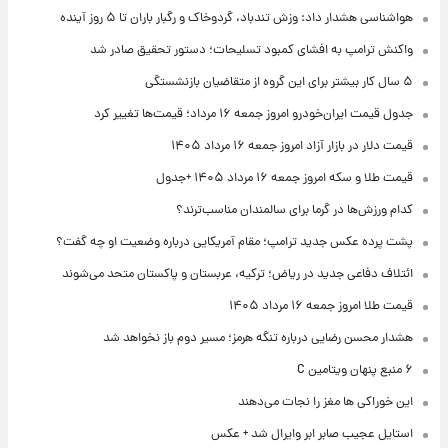
هواشناسی هشدار داد: وزش تندباد، گردوخاک و رگبار باران تا ۵ روز آینده
واکنش ترامپ به افشای کمبود تسلیحات؛ دستور تحقیق صادر شد
۵ سال کار بیشتر برای این گروه از متقاضیان بازنشستگی
جدول قیمت ایران‌خودرو امروز جمعه ۱۶ مرداد؛ قیمت‌ها تغییر کرد
قیمت دلار در بازار آزاد امروز جمعه ۱۶ مرداد ۱۴۰۵
قیمت طلا و سکه امروز جمعه ۱۶ مرداد ۱۴۰۵ +جدول
کدام ورزش‌ها در گرما برای سالمندان مناسب‌ترند؟
پشت پرده عکس جدید ترامپ؛ مقام آمریکایی درباره وضعیت او چه گفت؟
ائتلاف دفاعی جدید در ریاض؛ ترکیه، عربستان و پاکستان متحد می‌شوند
قیمت طلا امروز جمعه ۱۶ مرداد ۱۴۰۵
هشدار محسن رضایی درباره تنگه هرمز؛ مسیر دوم باز نخواهد شد
۶ منبع پنهان ویتامین C
این خوراکی ها مغز را نجات می‌دهند
استایل عجیب صابر ابر وایرال شد + عکس