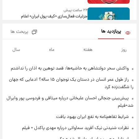
۲۲ ساعت پیش
جزئیات فعال‌سازی «کیف پول ایران» اعلام
شد+فیلم
پربازدید ها
پربحث ها
۱ روز پیش
تغییر تند قیمت محصولات ایران‌خودرو و سایپا
روز
هفته
ماه
سال
امروز پنجشنبه ۱۵ مرداد ۱۴۰۵ +جدول
واکنش سحر دولتشاهی به حاشیه‌ها: قصد توهین به اذان را نداشتم
۱ روز پیش
قیمت طلا و سکه امروز پنجشنبه ۱۵ مرداد ۱۴۰۵
راز طول عمر انسان در دستان یک نوجوان ۱۵ ساله؟ ادعایی که جهان
را شگفت‌زده کرد
۱ روز پیش
پیش‌بینی جنجالی احسان علیخانی درباره میثاقی و فردوسی پور وایرال
شارژ جدید کالابرگ برای سه دهک؛ جزئیات اعلام
شد+فیلم
شد
شرایط تفاهم‌نامه به نفع ایران بهبود یافت
۱ روز پیش
نظرات شنیدنی نیک آفرید سماواتی درباره مهدی پاکدل + فیلم
شرایط تازه فروش اقساطی سایپا اعلام شد؛