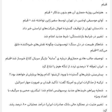
فیلم
هنرنمایی روزبه حصاری آن هم بدون بدلکار + فیلم
آوای موسیقی اوشین در تهران توسط سفیر ژاپن نواخته شد + فیلم
دادستان تهران از توقیف گسترده اموال شرکت‌های تراستی خبر داد
تغییر در شرایط بازنشستگی؛ شرط جدید اعلام شد
شاهکار طبیعت در دل سنگ؛ تومسونیت چگونه نقش‌های خیره‌کننده خلق
می‌کند؟+فیلم
توصیف جالب هادی حجازی‌فر درباره ی "سایه" بازیگر سریال کلاغ خبرساز شد+فیلم
ایران تعرفه ۷ درصدی تردد از تنگه هرمز را ابلاغ کرد
پیش‌بینی بارش‌های گسترده با ورود ال‌نینو؛ کدام روزها پربارش‌تر خواهند بود؟
ترکیه از مذاکرات ایران و آمریکا گفت؛ تأکید فیدان بر ضرورت مهار اسرائیل
شماره پیراهن خریدهای جدید پرسپولیس اعلام شد؛ تیکدری، محبی و سرگیف با
اعداد ویژه
تغییر مثبت در عملکرد مالی بانک صادرات ایران/ درآمد عملیاتی ۸۰ درصد رشد
کرد