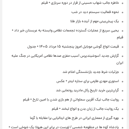
خاطره جالب شهاب حسینی از فرار در دوره سربازی + فیلم
نحوه فعالیت سیستم دید در شب
یک پیش‌بینی مهم از آینده بازار طلا
یحیی سریع از عملیات گسترده تجمعات نظامی وابسته به عربستان خبر داد +
فیلم
قیمت انواع گوشی موبایل امروز پنجشنبه ۱۵ مرداد ۱۴۰۵ + جدول
گزارش جدید آسوشیتدپرس آسیب مغزی صدها نظامی آمریکایی در جنگ علیه
ایران
جزئیات شرط جدید بازنشستگی اعلام شد
استوری مهدی طارمی برای ستاره اینتر + عکس
گران‌ترین خرید تاریخ رئال مادرید رونمایی شد
روایت جالب نیک آفرین سماواتی از هم بازی شدن با امین تارخ + فیلم
یک روایت جالب از زبان بدن و انواع لبخند + فیلم
بهره گیری از معماری ایرانی در طرح های ایتالیایی برا مقابله با گرما
پادشاه کوه ها در منظومه شمسی / اورست در برابر این هیولا یک شوخی است +