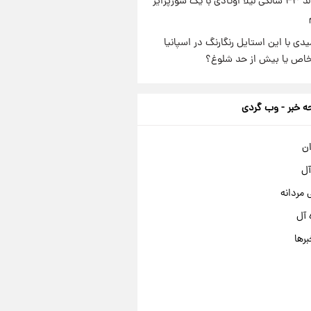
جشن تولد ۴۳ سالگی لیلا اوتادی با یک سورپرایز
یدی با این استایل رنگارنگ در اسپانیا
خاص یا بیش از حد شلوغ؟
 خبر - وب گردی
ان
آل
مردانه
 آل
برها