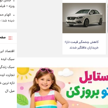
ویژه + فیلم
الهام حم
دیده شد؛ 
صفحه
کاهش چشمگیر قیمت تارا؛
خریداران غافلگیر شدند
اقتصاد ایر
سبک ایده 
سبک زندگی 
تجارت ایده
تازه ترین خ
مبل ال