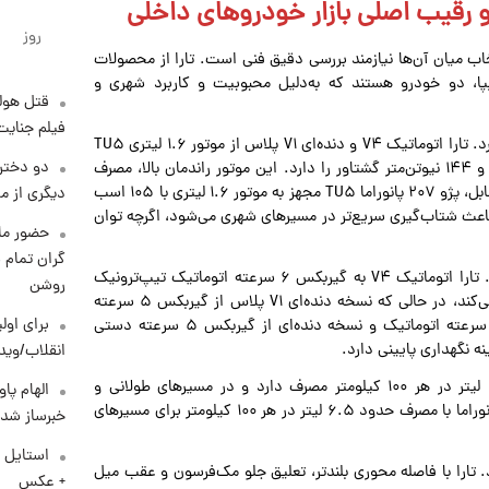
روز
خاب میان آن‌ها نیازمند بررسی دقیق فنی است. تارا از محصولات
ای پرطرفدار سایپا، دو خودرو هستند که به‌دلیل محبوبیت و کاربرد شهری و
قتل هول
فیلم جنایت
موتور و قوای محرکه این دو خودرو تفاوت‌های قابل توجهی دارد. تارا اتوماتیک V۴ و دنده‌ای V۱ پلاس از موتور ۱.۶ لیتری TU۵
دو دختر 
پلاس (EC۵) بهره می‌برند که توان تولید ۱۱۳ اسب بخار قدرت و ۱۴۴ نیوتن‌متر گشتاور را دارد. این موتور راندمان بالا، مصرف
سوخت بهینه و استاندارد آلایندگی یورو۵ را ارائه می‌کند. در مقابل، پژو ۲۰۷ پانوراما TU۵ مجهز به موتور ۱.۶ لیتری با ۱۰۵ اسب
دیگری از م
ر قدرت و ۱۴۲ نیوتن‌متر گشتاور است. وزن کمتر بدنه ۲۰۷ باعث شتاب‌گیری سریع‌تر در مسیرهای شهری می‌شود، اگرچه توان
حضور ماز
گران تمام ش
گیربکس و انتقال قدرت نیز در انتخاب خودرو تأثیرگذار است. تارا اتوماتیک V۴ به گیربکس ۶ سرعته اتوماتیک تیپ‌ترونیک
روشن
مجهز است که رانندگی نرم و مصرف سوخت بهینه را تضمین می‌کند، در حالی که نسخه دنده‌ای V۱ پلاس از گیربکس ۵ سرعته
برای اولی
دستی بهره می‌برد. پژو ۲۰۷ پانوراما اتوماتیک از گیربکس ۴ سرعته اتوماتیک و نسخه دنده‌ای از گیربکس ۵ سرعته دستی
ه نگهداری پایینی دارد.
انقلاب/وید
در زمینه مصرف سوخت و راندمان فنی، تارا ترکیبی حدود ۷ لیتر در هر ۱۰۰ کیلومتر مصرف دارد و در مسیرهای طولانی و
الهام پا
بین‌شهری راندمان بالاتری ارائه می‌دهد، در حالی که پژو ۲۰۷ پانوراما با مصرف حدود ۶.۵ لیتر در هر ۱۰۰ کیلومتر برای مسیرهای
خبرساز شد!
استایل 
تارا با فاصله محوری بلندتر، تعلیق جلو مک‌فرسون و عقب میل
+ عکس