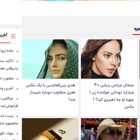
جره
آخری
خانه ارو
تاکید سخن
پذیرفتن همه
مظنون اص
جنجال جراحی زیبایی ۴۰
هدی زین‌العابدین با یک عکس
آخرین وض
میلیارد تومانی خواننده زن |
هنری متفاوت دوباره خبرساز
عراقچی:ا
چهره او چه تغییری کرد؟ |
شد!
فراموش‌شد
عکس
پست احسا
ماهچهره خل
جواد نکون