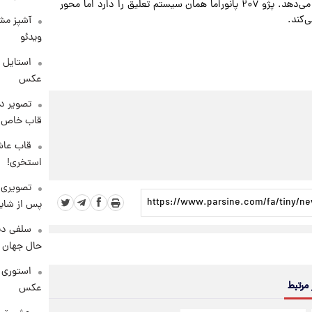
پیچشی، پایداری بیشتر و سواری نرم‌تر در سرعت‌های بالا ارائه می‌دهد. پژو ۲۰۷ پانوراما همان سیستم تعلیق را دارد اما محور
ی‌کند.
آشپز مشه
ویدئو
عکس
تصویر دی
قاب خاص 
قاب عاش
استخری!
تصویری 
پس از شای
سلفی دی
حال جهان را
استوری 
 مرتبط
عکس