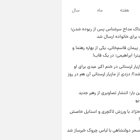
۲۳ ساعت پیش
هفته
ماه
سال
لحظه برخورد رعد و برق به
ساختمان مرکز تجارت جهانی در
آمریکا + فیلم
ناک مداح سرشناس پس از ربوده شدن؛
۲۳ ساعت پیش
 برای خانواده ارسال شد
برای اولین بار؛ انتشار تصاویری از
رهبر جدید انقلاب/ویدیو
پیمان قاسم‌خانی، یکی از بهاره رهنما و
یترا ابراهیمی؛ در یک قاب!
۱ روز پیش
تصاویر عمامه بستن به شیوه
یار لرستانی در ختم اکبر عبدی برای او
خاتمی/ویدیو
د!/ دزدی از مازیار لرستانی آن هم در روز
ن بار؛ انتشار تصاویری از رهبر جدید
یو
وه‌نژاد با ورزش لاکچری و استایل خاصش
سحر دولتشاهی با لباس چروک خبرساز شد