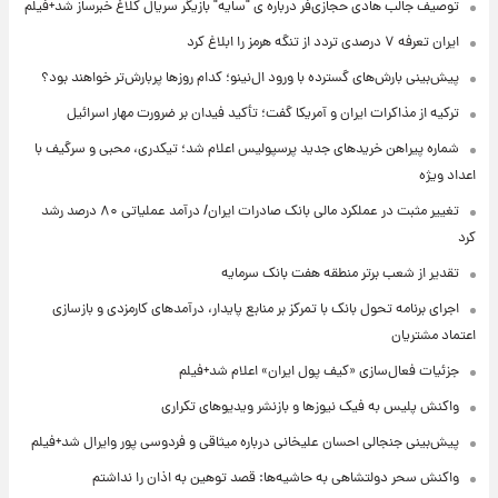
توصیف جالب هادی حجازی‌فر درباره ی "سایه" بازیگر سریال کلاغ خبرساز شد+فیلم
ایران تعرفه ۷ درصدی تردد از تنگه هرمز را ابلاغ کرد
پیش‌بینی بارش‌های گسترده با ورود ال‌نینو؛ کدام روزها پربارش‌تر خواهند بود؟
ترکیه از مذاکرات ایران و آمریکا گفت؛ تأکید فیدان بر ضرورت مهار اسرائیل
شماره پیراهن خریدهای جدید پرسپولیس اعلام شد؛ تیکدری، محبی و سرگیف با
اعداد ویژه
تغییر مثبت در عملکرد مالی بانک صادرات ایران/ درآمد عملیاتی ۸۰ درصد رشد
کرد
تقدیر از شعب برتر منطقه هفت بانک سرمایه
اجرای برنامه تحول بانک با تمرکز بر منابع پایدار، درآمدهای کارمزدی و بازسازی
اعتماد مشتریان
جزئیات فعال‌سازی «کیف پول ایران» اعلام شد+فیلم
واکنش پلیس به فیک نیوزها و بازنشر ویدیوهای تکراری
پیش‌بینی جنجالی احسان علیخانی درباره میثاقی و فردوسی پور وایرال شد+فیلم
واکنش سحر دولتشاهی به حاشیه‌ها: قصد توهین به اذان را نداشتم