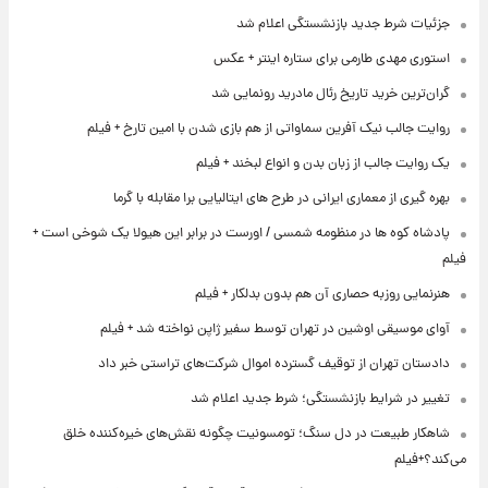
جزئیات شرط جدید بازنشستگی اعلام شد
استوری مهدی طارمی برای ستاره اینتر + عکس
گران‌ترین خرید تاریخ رئال مادرید رونمایی شد
روایت جالب نیک آفرین سماواتی از هم بازی شدن با امین تارخ + فیلم
یک روایت جالب از زبان بدن و انواع لبخند + فیلم
بهره گیری از معماری ایرانی در طرح های ایتالیایی برا مقابله با گرما
پادشاه کوه ها در منظومه شمسی / اورست در برابر این هیولا یک شوخی است +
فیلم
هنرنمایی روزبه حصاری آن هم بدون بدلکار + فیلم
آوای موسیقی اوشین در تهران توسط سفیر ژاپن نواخته شد + فیلم
دادستان تهران از توقیف گسترده اموال شرکت‌های تراستی خبر داد
تغییر در شرایط بازنشستگی؛ شرط جدید اعلام شد
شاهکار طبیعت در دل سنگ؛ تومسونیت چگونه نقش‌های خیره‌کننده خلق
می‌کند؟+فیلم