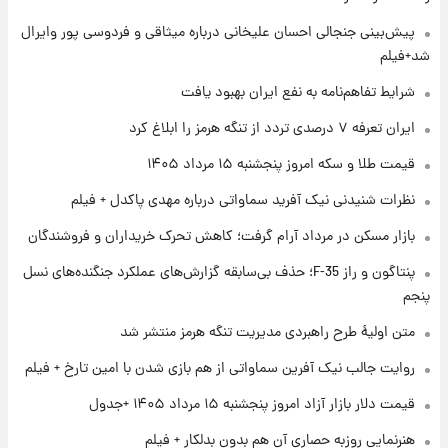
۱ روز پیش
پیش‌بینی جنجالی احسان علیخانی درباره میثاقی و فردوسی پور وایرال
فال قهوه روزانه پنجشنبه ۱۵ مرداد ماه ۱۴۰۵
شد+فیلم
شرایط تفاهم‌نامه به نفع ایران بهبود یافت
۱ روز پیش
ایران تعرفه ۷ درصدی تردد از تنگه هرمز را ابلاغ کرد
فال روزانه واقعی پنجشنبه ۱۵ مرداد ۱۴۰۵
قیمت طلا و سکه امروز پنجشنبه ۱۵ مرداد ۱۴۰۵
نظرات شنیدنی نیک آفرید سماواتی درباره مهدی پاکدل + فیلم
۱ روز پیش
بازار مسکن در مرداد آرام گرفت؛ کاهش تحرک خریداران و فروشندگان
ارزش سهام عدالت برای امروز چهارشنبه ۱۴ مرداد
+ جدول
پنتاگون و راز F-35؛ حذف بی‌سابقه گزارش‌های عملکرد جنگنده‌های نسل
پنجم
۱ روز پیش
آغاز طرح جدید فروش مشارکت در تولید سایپا؛
متن اولیۀ طرح راهبردی مدیریت تنگه هرمز منتشر شد
نام خودرو، مبلغ پیش پرداخت و زمان تحویل |
روایت جالب نیک آفرین سماواتی از هم بازی شدن با امین تارخ + فیلم
سود مشارکت چند درصد است؟
قیمت دلار بازار آزاد امروز پنجشنبه ۱۵ مرداد ۱۴۰۵ +جدول
هنرنمایی روزبه حصاری آن هم بدون بدلکار + فیلم