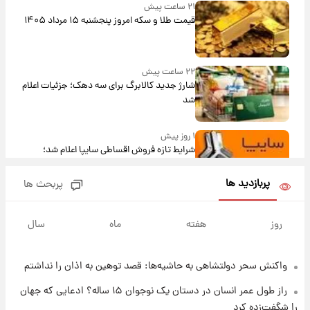
۲۱ ساعت پیش
قیمت طلا و سکه امروز پنجشنبه ۱۵ مرداد ۱۴۰۵
۲۲ ساعت پیش
شارژ جدید کالابرگ برای سه دهک؛ جزئیات اعلام
شد
۱ روز پیش
شرایط تازه فروش اقساطی سایپا اعلام شد؛
شاهین، کوییک، اطلس، سهند و ساینا با اقساط
بلندمدت + جدول
پربازدید ها
پربحث ها
۱ روز پیش
سیگنال‌های جدید برای بازار طلا؛ پیش‌بینی
روز
هفته
ماه
سال
قیمت سکه و طلا فردا
واکنش سحر دولتشاهی به حاشیه‌ها: قصد توهین به اذان را نداشتم
۱ روز پیش
فال حافظ پنجشنبه ۱۵ مرداد ماه ۱۴۰۵
راز طول عمر انسان در دستان یک نوجوان ۱۵ ساله؟ ادعایی که جهان
را شگفت‌زده کرد