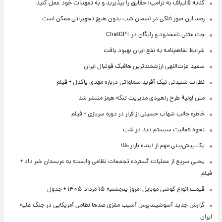
کنایه قالیباف به ترامپ: حقایق را بپذیرید و به تعهدات خود عمل کنید
رصد این صور فلکی در آسمان شب بدون هیچ تجهیزاتی ممکن است
چت متنی نامحدود و رایگان در ChatGPT
شرایط تفاهم‌نامه به نفع ایران بهبود یافت
سعید عزت‌اللهی ارزشمندترین هافبک فوتبال ایران
نظرات شنیدنی نیک آفرید سماواتی درباره مهدی پاکدل + فیلم
متن اولیۀ طرح راهبردی مدیریت تنگه هرمز منتشر شد
خاطره جالب شهاب حسینی از فرار در دوره سربازی + فیلم
نحوه فعالیت سیستم دید در شب
یک پیش‌بینی مهم از آینده بازار طلا
یحیی سریع از عملیات گسترده تجمعات نظامی وابسته به عربستان خبر داد +
فیلم
قیمت انواع گوشی موبایل امروز پنجشنبه ۱۵ مرداد ۱۴۰۵ + جدول
گزارش جدید آسوشیتدپرس آسیب مغزی صدها نظامی آمریکایی در جنگ علیه
ایران