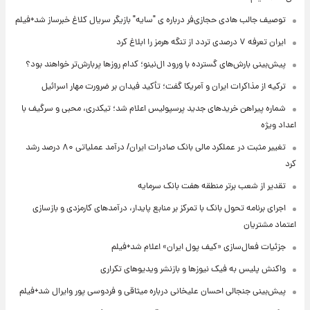
توصیف جالب هادی حجازی‌فر درباره ی "سایه" بازیگر سریال کلاغ خبرساز شد+فیلم
ایران تعرفه ۷ درصدی تردد از تنگه هرمز را ابلاغ کرد
پیش‌بینی بارش‌های گسترده با ورود ال‌نینو؛ کدام روزها پربارش‌تر خواهند بود؟
ترکیه از مذاکرات ایران و آمریکا گفت؛ تأکید فیدان بر ضرورت مهار اسرائیل
شماره پیراهن خریدهای جدید پرسپولیس اعلام شد؛ تیکدری، محبی و سرگیف با
اعداد ویژه
تغییر مثبت در عملکرد مالی بانک صادرات ایران/ درآمد عملیاتی ۸۰ درصد رشد
کرد
تقدیر از شعب برتر منطقه هفت بانک سرمایه
اجرای برنامه تحول بانک با تمرکز بر منابع پایدار، درآمدهای کارمزدی و بازسازی
اعتماد مشتریان
جزئیات فعال‌سازی «کیف پول ایران» اعلام شد+فیلم
واکنش پلیس به فیک نیوزها و بازنشر ویدیوهای تکراری
پیش‌بینی جنجالی احسان علیخانی درباره میثاقی و فردوسی پور وایرال شد+فیلم