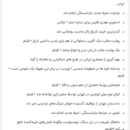
ایران
جزئیات شرط جدید بازنشستگی اعلام شد
استوری مهدی طارمی برای ستاره اینتر + عکس
گران‌ترین خرید تاریخ رئال مادرید رونمایی شد
روایت جالب نیک آفرین سماواتی از هم بازی شدن با امین تارخ + فیلم
یک روایت جالب از زبان بدن و انواع لبخند + فیلم
بهره گیری از معماری ایرانی در طرح های ایتالیایی برا مقابله با گرما
پادشاه کوه ها در منظومه شمسی / اورست در برابر این هیولا یک شوخی است +
فیلم
هنرنمایی روزبه حصاری آن هم بدون بدلکار + فیلم
آوای موسیقی اوشین در تهران توسط سفیر ژاپن نواخته شد + فیلم
دادستان تهران از توقیف گسترده اموال شرکت‌های تراستی خبر داد
تغییر در شرایط بازنشستگی؛ شرط جدید اعلام شد
شاهکار طبیعت در دل سنگ؛ تومسونیت چگونه نقش‌های خیره‌کننده خلق
می‌کند؟+فیلم