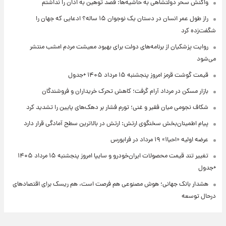
واکنش سحر دولتشاهی به حاشیه‌ها: قصد توهین به اذان را نداشتم
راز طول عمر انسان در دستان یک نوجوان ۱۵ ساله؟ ادعایی که جهان را
شگفت‌زده کرد
روایت پزشکیان از برنامه‌های دولت برای بهبود معیشت مردم امشب منتشر
می‌شود
قیمت گوشت قرمز امروز پنجشنبه ۱۵ مرداد ۱۴۰۵ +جدول
بازار مسکن در مرداد آرام گرفت؛ کاهش تحرک خریداران و فروشندگان
شکاف نجومی میان فقیر و غنی؛ تورم فشار بر دهک‌های پایین را تشدید کرد
پیام اطمینان‌بخش سخنگوی ارتش: ارتش در بالاترین سطح آمادگی قرار دارد
عرضه اولیه «احیا۱» ۱۹ مرداد در فرابورس
تغییر تند قیمت محصولات ایران‌خودرو و سایپا امروز پنجشنبه ۱۵ مرداد ۱۴۰۵
+جدول
هشدار بانک جهانی؛ هوش مصنوعی هم فرصت است، هم ریسک برای اقتصادهای
درحال توسعه