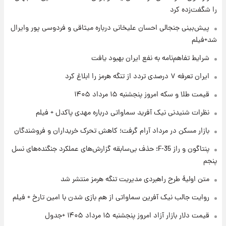
را شگفت‌زده کرد
۱ روز پیش
پیش‌بینی جنجالی احسان علیخانی درباره میثاقی و فردوسی پور وایرال
فال قهوه روزانه پنجشنبه ۱۵ مرداد ماه ۱۴۰۵
شد+فیلم
شرایط تفاهم‌نامه به نفع ایران بهبود یافت
۱ روز پیش
ایران تعرفه ۷ درصدی تردد از تنگه هرمز را ابلاغ کرد
فال روزانه واقعی پنجشنبه ۱۵ مرداد ۱۴۰۵
قیمت طلا و سکه امروز پنجشنبه ۱۵ مرداد ۱۴۰۵
نظرات شنیدنی نیک آفرید سماواتی درباره مهدی پاکدل + فیلم
۱ روز پیش
بازار مسکن در مرداد آرام گرفت؛ کاهش تحرک خریداران و فروشندگان
ارزش سهام عدالت برای امروز چهارشنبه ۱۴ مرداد
+ جدول
پنتاگون و راز F-35؛ حذف بی‌سابقه گزارش‌های عملکرد جنگنده‌های نسل
پنجم
۱ روز پیش
آغاز طرح جدید فروش مشارکت در تولید سایپا؛
متن اولیۀ طرح راهبردی مدیریت تنگه هرمز منتشر شد
نام خودرو، مبلغ پیش پرداخت و زمان تحویل |
روایت جالب نیک آفرین سماواتی از هم بازی شدن با امین تارخ + فیلم
سود مشارکت چند درصد است؟
قیمت دلار بازار آزاد امروز پنجشنبه ۱۵ مرداد ۱۴۰۵ +جدول