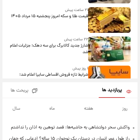
۲۱ ساعت پیش
قیمت طلا و سکه امروز پنجشنبه ۱۵ مرداد ۱۴۰۵
۲۲ ساعت پیش
شارژ جدید کالابرگ برای سه دهک؛ جزئیات اعلام
شد
۱ روز پیش
شرایط تازه فروش اقساطی سایپا اعلام شد؛
شاهین، کوییک، اطلس، سهند و ساینا با اقساط
بلندمدت + جدول
پربازدید ها
پربحث ها
۱ روز پیش
سیگنال‌های جدید برای بازار طلا؛ پیش‌بینی
روز
هفته
ماه
سال
قیمت سکه و طلا فردا
واکنش سحر دولتشاهی به حاشیه‌ها: قصد توهین به اذان را نداشتم
۱ روز پیش
فال حافظ پنجشنبه ۱۵ مرداد ماه ۱۴۰۵
راز طول عمر انسان در دستان یک نوجوان ۱۵ ساله؟ ادعایی که جهان