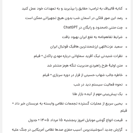
کنایه قالیباف به ترامپ: حقایق را بپذیرید و به تعهدات خود عمل کنید
رصد این صور فلکی در آسمان شب بدون هیچ تجهیزاتی ممکن است
چت متنی نامحدود و رایگان در ChatGPT
شرایط تفاهم‌نامه به نفع ایران بهبود یافت
سعید عزت‌اللهی ارزشمندترین هافبک فوتبال ایران
نظرات شنیدنی نیک آفرید سماواتی درباره مهدی پاکدل + فیلم
متن اولیۀ طرح راهبردی مدیریت تنگه هرمز منتشر شد
خاطره جالب شهاب حسینی از فرار در دوره سربازی + فیلم
نحوه فعالیت سیستم دید در شب
یک پیش‌بینی مهم از آینده بازار طلا
یحیی سریع از عملیات گسترده تجمعات نظامی وابسته به عربستان خبر داد +
فیلم
قیمت انواع گوشی موبایل امروز پنجشنبه ۱۵ مرداد ۱۴۰۵ + جدول
گزارش جدید آسوشیتدپرس آسیب مغزی صدها نظامی آمریکایی در جنگ علیه