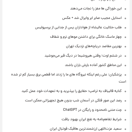
این خوراکی ها مغز را نجات می‌دهند
استایل عجیب صابر ابر وایرال شد + عکس
طلب حلالیت عالیشاه از هواداران پس از جدایی از پرسپولیس
چهار ماسک خانگی برای داشتن موهای نرم و شفاف
بهترین مقاصد دریاچه‌های نزدیک تهران
در ششم اوت؛ وقتی هیروشیما در دیگ قیر می‌جوشید
این مناطق کشور آماده بارش باران باشند
پزشکیان: علی رغم اینکه نیروگاه های ما را زدند اما قطعی برق بسیار کم تر شده
است
کنایه قالیباف به ترامپ: حقایق را بپذیرید و به تعهدات خود عمل کنید
رصد این صور فلکی در آسمان شب بدون هیچ تجهیزاتی ممکن است
چت متنی نامحدود و رایگان در ChatGPT
شرایط تفاهم‌نامه به نفع ایران بهبود یافت
سعید عزت‌اللهی ارزشمندترین هافبک فوتبال ایران