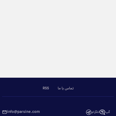
تماس با ما
RSS
info@parsine.com
گپ
تلگرام