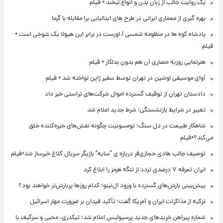
یک روایت جالب از زبان بدن و انواع لبخند + فیلم
بهره گیری از معماری ایرانی در طرح های ایتالیایی برا مقابله با گرما
پادشاه کوه ها در منظومه شمسی / اورست در برابر این هیولا یک شوخی است +
فیلم
هنرنمایی روزبه حصاری آن هم بدون بدلکار + فیلم
آوای موسیقی اوشین در تهران توسط سفیر ژاپن نواخته شد + فیلم
دادستان تهران از توقیف گسترده اموال شرکت‌های تراستی خبر داد
تغییر در شرایط بازنشستگی؛ شرط جدید اعلام شد
شاهکار طبیعت در دل سنگ؛ تومسونیت چگونه نقش‌های خیره‌کننده خلق
می‌کند؟+فیلم
توصیف جالب هادی حجازی‌فر درباره ی "سایه" بازیگر سریال کلاغ خبرساز شد+فیلم
ایران تعرفه ۷ درصدی تردد از تنگه هرمز را ابلاغ کرد
پیش‌بینی بارش‌های گسترده با ورود ال‌نینو؛ کدام روزها پربارش‌تر خواهند بود؟
ترکیه از مذاکرات ایران و آمریکا گفت؛ تأکید فیدان بر ضرورت مهار اسرائیل
شماره پیراهن خریدهای جدید پرسپولیس اعلام شد؛ تیکدری، محبی و سرگیف با