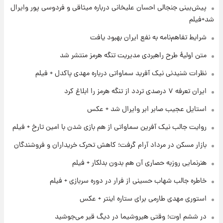
۱ روز پیش
پیش‌بینی جنجالی احسان علیخانی درباره میثاقی و فردوسی پور وایرال
شرایط تازه فروش اقساطی سایپا اعلام شد؛
شد+فیلم
شاهین، کوییک، اطلس، سهند و ساینا با اقساط
بلندمدت + جدول
شرایط تفاهم‌نامه به نفع ایران بهبود یافت
۱ روز پیش
متن اولیۀ طرح راهبردی مدیریت تنگه هرمز منتشر شد
سیگنال‌های جدید برای بازار طلا؛ پیش‌بینی
قیمت سکه و طلا فردا
نظرات شنیدنی نیک آفرید سماواتی درباره مهدی پاکدل + فیلم
ایران تعرفه ۷ درصدی تردد از تنگه هرمز را ابلاغ کرد
۱ روز پیش
استایل عجیب صابر ابر وایرال شد + عکس
فال حافظ پنجشنبه ۱۵ مرداد ماه ۱۴۰۵
روایت جالب نیک آفرین سماواتی از هم بازی شدن با امین تارخ + فیلم
بازار مسکن در مرداد آرام گرفت؛ کاهش تحرک خریداران و فروشندگان
۱ روز پیش
فال قهوه روزانه پنجشنبه ۱۵ مرداد ماه ۱۴۰۵
هنرنمایی روزبه حصاری آن هم بدون بدلکار + فیلم
خاطره جالب شهاب حسینی از فرار در دوره سربازی + فیلم
استوری مهدی طارمی برای ستاره اینتر + عکس
در ششم اوت؛ وقتی هیروشیما در دیگ قیر می‌جوشید