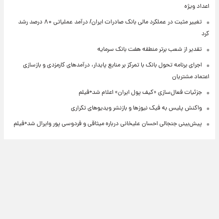
اعداد ویژه
تغییر مثبت در عملکرد مالی بانک صادرات ایران/ درآمد عملیاتی ۸۰ درصد رشد
کرد
تقدیر از شعب برتر منطقه هفت بانک سرمایه
اجرای برنامه تحول بانک با تمرکز بر منابع پایدار، درآمدهای کارمزدی و بازسازی
اعتماد مشتریان
جزئیات فعال‌سازی «کیف پول ایران» اعلام شد+فیلم
واکنش پلیس به فیک نیوزها و بازنشر ویدیوهای تکراری
پیش‌بینی جنجالی احسان علیخانی درباره میثاقی و فردوسی پور وایرال شد+فیلم