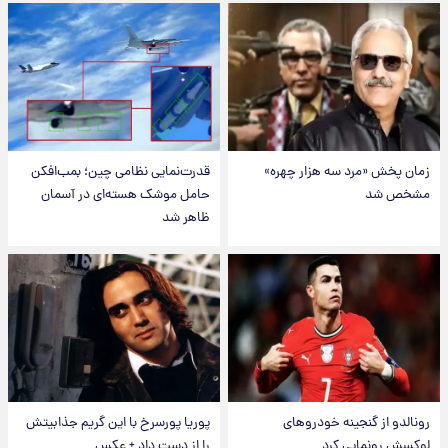
زمان پخش «مرد سه هزار چهره»
قدرت‌نمایی نظامی چین؛ بمب‌افکن
مشخص شد
حامل موشک هسته‌ای در آسمان
ظاهر شد
رونالدو از گنجینه خودروهای
پوریا پورسرخ با این گریم جذابیتش
لوکسش رونمایی کرد
را از دست داد + عکس