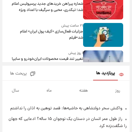
شماره پیراهن خریدهای جدید پرسپولیس اعلام
شد؛ تیکدری، محبی و سرگیف با اعداد ویژه
۲۱ ساعت پیش
جزئیات فعال‌سازی «کیف پول ایران» اعلام
شد+فیلم
۱ روز پیش
تغییر تند قیمت محصولات ایران‌خودرو و سایپا
امروز پنجشنبه ۱۵ مرداد ۱۴۰۵ +جدول
پربازدید ها
پربحث ها
۱ روز پیش
قیمت طلا و سکه امروز پنجشنبه ۱۵ مرداد ۱۴۰۵
روز
هفته
ماه
سال
واکنش سحر دولتشاهی به حاشیه‌ها: قصد توهین به اذان را نداشتم
۱ روز پیش
شارژ جدید کالابرگ برای سه دهک؛ جزئیات اعلام
راز طول عمر انسان در دستان یک نوجوان ۱۵ ساله؟ ادعایی که جهان
شد
را شگفت‌زده کرد