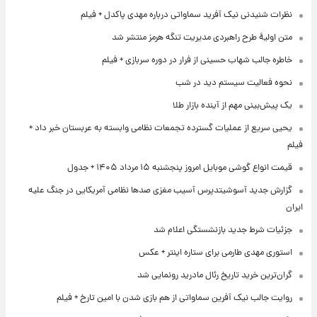
نظرات شنیدنی نیک آفرید سماواتی درباره مهدی پاکدل + فیلم
متن اولیۀ طرح راهبردی مدیریت تنگه هرمز منتشر شد
خاطره جالب شهاب حسینی از فرار در دوره سربازی + فیلم
نحوه فعالیت سیستم دید در شب
یک پیش‌بینی مهم از آینده بازار طلا
یحیی سریع از عملیات گسترده تجمعات نظامی وابسته به عربستان خبر داد +
فیلم
قیمت انواع گوشی موبایل امروز پنجشنبه ۱۵ مرداد ۱۴۰۵ + جدول
گزارش جدید آسوشیتدپرس آسیب مغزی صدها نظامی آمریکایی در جنگ علیه
ایران
جزئیات شرط جدید بازنشستگی اعلام شد
استوری مهدی طارمی برای ستاره اینتر + عکس
گران‌ترین خرید تاریخ رئال مادرید رونمایی شد
روایت جالب نیک آفرین سماواتی از هم بازی شدن با امین تارخ + فیلم