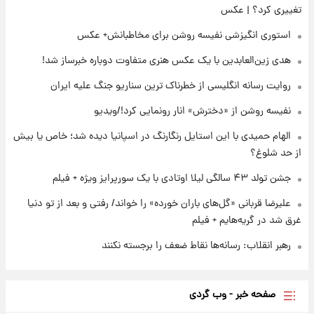
جدول
تغییری کرد؟ | عکس
استوری انگیزشی نفیسه روشن برای مخاطبانش+ عکس
۲۳ ساعت پیش
لیونل مسی عزادار شد! + جزئیات
هدی زین‌العابدین با یک عکس هنری متفاوت دوباره خبرساز شد!
روایت رسانه انگلیسی از خطرناک ترین سناریو جنگ علیه ایران
نفیسه روشن از «دخترش» انار رونمایی کرد!/ویدیو
الهام حمیدی با این استایل رنگارنگ در اسپانیا دیده شد؛ خاص یا بیش
از حد شلوغ؟
جشن تولد ۴۳ سالگی لیلا اوتادی با یک سورپرایز ویژه + فیلم
علیرضا قربانی «گل‌های باران خورده» را خواند/ رفتی و بعد از تو دنیا
غرق شد در گریه‌هایم + فیلم
رهبر انقلاب: رسانه‌ها نقاط ضعف را برجسته نکنند
صفحه خبر - وب گردی