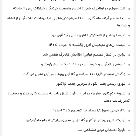
آتش‌سوزی در لوناپارک شیراز؛ آخرین وضعیت خزندگان خطرناک پس از حادثه
رتبه ها می آیند، ماندگاری ساخته میشود؛پیشتازی «به پرداخت ملت فراتر از اعداد
و رتبه ها
نفیسه روشن از «دخترش» انار رونمایی کرد!/ویدیو
قیمت ارزهای دیجیتال امروز یکشنبه ۱۸ مرداد ۱۴۰۵
بنزین در انتظار تصمیم نهایی؛ افزایش کالابرگ قطعی شد
دورهمی بازیگران و هنرمندان در حاشیه یک نمایش/ویدیو
واکنش معنادار ظریف به سیاستی که این روزها اسرائیل دنبال می کند
فوری: ربیعی رفت، نکونام سرمربی جدید تراکتور
شیوع «کم‌کاری اجباری» در ایران/ افراد شاغل باید به ساعات کاری کمتر و دستمزد
کمتر رضایت دهند
بازار خودرو امروز ۱۸ مرداد چه تغییری کرد؟ +جدول
روایت رامین پرچمی از کاری که مهران مدیری برایش انجام داد/ویدیو
تاریخ احتمالی دربی مشخص شد