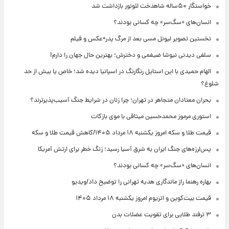
خواستگار ۵۰ساله شاهدخت لئونور بازداشت شد
انسان‌های «سگ‌سر» چه کسانی بودند؟
نخستین تصویر لیونل مسی بعد از مرگ پدر+عکس و فیلم
سلفی دیدنی نیوشا ضیغمی و دخترش؛ بهترین حال جهان را دارم!
الهام حمیدی با این استایل رنگارنگ در اسپانیا دیده شد؛ خاص یا بیش از حد
شلوغ؟
بحران معتادان متجاهر در تهران؛ چرا زنان در شرایط جنگ آسیب‌پذیرترند؟
استوری مرموز محمدحسین میثاقی با موی بازکات
قیمت طلا و سکه امروز یکشنبه ۱۸ مرداد ۱۴۰۵/کاهش قیمت طلا و سکه
پس‌لرزه‌های جنگ ایران به شرق آسیا رسید؛ زنگ خطر برای ارتش آمریکا
انسان‌های «سگ‌سر» چه کسانی بودند؟
بهاره رهنما راز ماندگاری هدیه تهرانی را توضیح داد/ویدیو
قیمت بیت‌کوین و اتریوم امروز یکشنبه ۱۸ مرداد ۱۴۰۵
۳ ترفند طلایی برای تقویت عضلات بدن