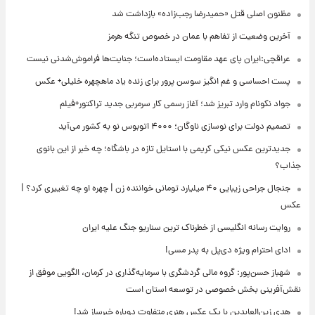
مظنون اصلی قتل «حمیدرضا رجب‌زاده» بازداشت شد
آخرین وضعیت از تفاهم با عمان در خصوص تنگه هرمز
عراقچی:ایران پای عهد مقاومت ایستاده‌است؛ جنایت‌ها فراموش‌شدنی نیست
پست احساسی و غم انگیز سوسن پرور برای زنده یاد ماهچهره خلیلی+ عکس
جواد نکونام وارد تبریز شد؛ آغاز رسمی کار سرمربی جدید تراکتور+فیلم
تصمیم دولت برای نوسازی ناوگان؛ ۴۰۰۰ اتوبوس نو به کشور می‌آید
جدیدترین عکس نیکی کریمی با استایل تازه در باشگاه؛ چه خبر از این بانوی
جذاب؟
جنجال جراحی زیبایی ۴۰ میلیارد تومانی خواننده زن | چهره او چه تغییری کرد؟ |
عکس
روایت رسانه انگلیسی از خطرناک ترین سناریو جنگ علیه ایران
ادای احترام ویژه دی‌پل به پدر مسی!
شهباز حسن‌پور: گروه مالی گردشگری با سرمایه‌گذاری در کرمان، الگویی موفق از
نقش‌آفرینی بخش خصوصی در توسعه استان است
هدی زین‌العابدین با یک عکس هنری متفاوت دوباره خبرساز شد!