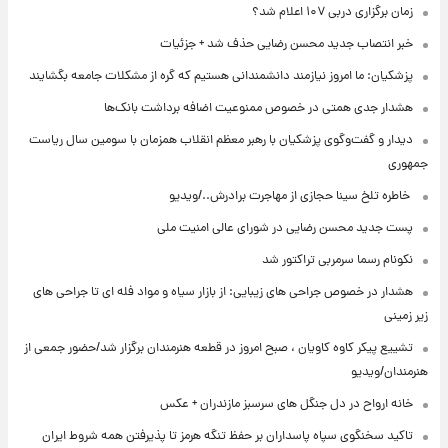
زمان برگزاری دربی ۱۰۷ اعلام شد؟
خبر انتصاب جدید محسن رضایی حذف شد + جزئیات
پزشکیان: ما امروز نیازمند دانشمندانی هستیم که گره از مشکلات جامعه بگشایند
هشدار جدی همتی در خصوص ممنوعیت اضافه ‌برداشت بانک‌ها
دیدار و گفت‌وگوی پزشکیان با رهبر معظم انقلاب همزمان با سومین سال ریاست
جمهوری
⁨ خاطره تلخ سینا حجازی از مهاجرت برادرش../ویدیو
پست جدید محسن رضایی در شورای عالی امنیت ملی
نکونام رسما سرمربی تراکتور شد
هشدار در خصوص جراحی های زیبایی: از بازار سیاه و مواد فله ای تا جراحی های
زیر زمینی
تشییع پیکر کاوه کاویان ، صبح امروز در قطعه هنرمندان برگزار شد/حضور جمعی از
هنرمندان/ویدیو
خانه ارواح در دل جنگل های سرسبز مازندران + عکس
تاکید سخنگوی سپاه پاسداران بر حفظ تنگه هرمز تا پذیرفتن همه شروط ایران