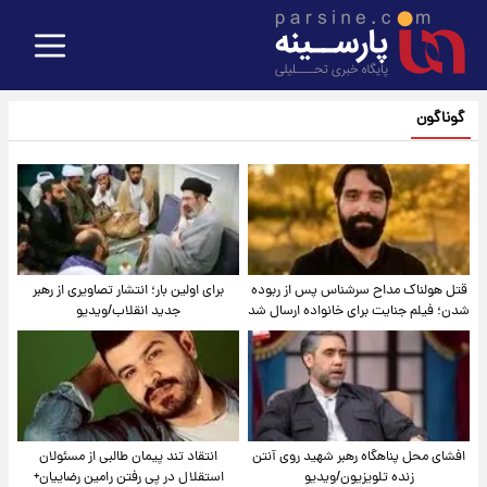
گوناگون
قتل هولناک مداح سرشناس پس از ربوده
برای اولین بار؛ انتشار تصاویری از رهبر
شدن؛ فیلم جنایت برای خانواده ارسال شد
جدید انقلاب/ویدیو
افشای محل پناهگاه‌ رهبر شهید روی آنتن
انتقاد تند پیمان طالبی از مسئولان
زنده تلویزیون/ویدیو
استقلال در پی رفتن رامین رضاییان+