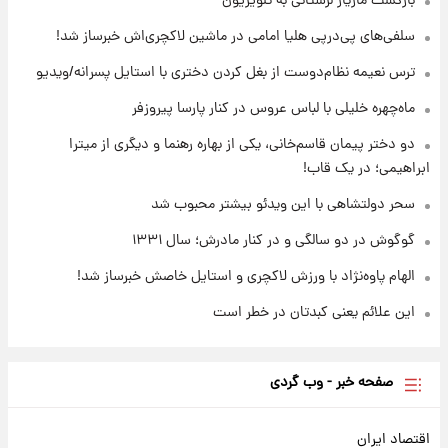
بازگشت مازیار لرستانی به تلویزیون
۱۱ ساعت پیش
سلفی‌های پی‌درپی هلیا امامی در ماشین لاکچری‌اش خبرساز شد!
قیمت طلا ۱۸عیار امروز شنبه ۱۷ مرداد ۱۴۰۵
+جدول
ترس نعیمه نظام‌دوست از بغل کردن دختری با استایل پسرانه/ویدیو
ماه‌چهره خلیلی با لباس عروس در کنار پارسا پیروزفر
۱۱ ساعت پیش
قیمت محصولات ایران‌خودرو و سایپا امروز شنبه
دو دختر پیمان قاسم‌خانی، یکی از بهاره رهنما و دیگری از میترا
۱۷ مرداد ۱۴۰۵
ابراهیمی؛ در یک قاب!
سحر دولتشاهی با این ویدئو بیشتر محبوب شد
گوگوش در دو سالگی و در کنار مادرش؛ سال ۱۳۳۱
الهام پاوه‌نژاد با ورزش لاکچری و استایل خاصش خبرساز شد!
این علائم یعنی کبدتان در خطر است
صفحه خبر - وب گردی
اقتصاد ایران