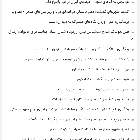
عراقچی به ادعای سهم ۱۱ درصدی ایران از خزر پاسخ داد
کشف شهرهای گمشده مصر باستان در اعماق دریا و زیر شن‌های صحرا + تصاویر
پزشکیان: هنر، آوردن نگاه‌های مشترک به میدان است
قتل هولناک مداح سرشناس پس از ربوده شدن؛ فیلم جنایت برای خانواده ارسال
شد
واگذاری املاک تملیکی و مازاد بانک سرمایه از طریق مزایده عمومی
۸ کشف باستان شناسی که علم هنوز توضیحی برای آنها ندارد+ تصاویر
بررسی رابطه قیمت طلا و دلار در ایران
شرط سپاه برای بازگشایی تنگه هرمز
ماجرای جاسوسی کارمند سازمان ملل برای اسرائیل
تأیید وجود فسفر در بمباران استان فارس + جزئیات
رهگیری با چند دلار؛ شکست سنگین سامانه ضد موشکی لیزری رژیم صهیونیستی
با صدور پیامی؛ مدیرعامل بانک ملی ایران روز خبرنگار را تبریک گفت
آشپز مشهور صداوسیما به کانادا مهاجرت کرد؟/ ویدئو
لحظه برخورد رعد و برق به ساختمان مرکز تجارت جهانی در آمریکا + فیلم