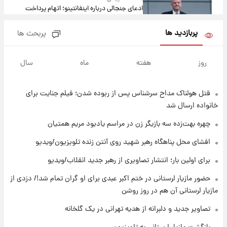
ادعای جنجالی درباره اینفانتینو؛ اتهام پرداخت
پول به معشوقه با درآمد یوفا
پربازدید ها
پربحث ها
۹ ساعت پیش
هشدار درباره کمبود یک ماده معدنی؛ خطر
روز
هفته
ماه
سال
آلزایمر و زوال عقل افزایش می‌یابد؟
قتل هولناک مداح سرشناس پس از ربوده شدن؛ فیلم جنایت برای
۹ ساعت پیش
انتقاد تند پیمان طالبی از مسئولان استقلال در
خانواده ارسال شد
پی رفتن رامین رضاییان+ عکس
چهره بهت‌زده سه بازیگر زن در مراسم یادبود مریم همتیان
۱۰ ساعت پیش
افشای محل پناهگاه‌ رهبر شهید روی آنتن زنده تلویزیون/ویدیو
قیمت گوشت گوساله و گوسفند امروز شنبه ۱۷
برای اولین بار؛ انتشار تصاویری از رهبر جدید انقلاب/ویدیو
مرداد ۱۴۰۵ +جدول
حضور مازیار لرستانی در ختم اکبر عبدی برای او گران تمام شد!/ دزدی از
۱۰ ساعت پیش
مازیار لرستانی آن هم در روز روشن
با قدرتمندترین و بادوام ترین تانک جهان آشنا
شوید+ فیلم
تصاویر جدید و دلبرانه از هدیه تهرانی در یک گلخانه