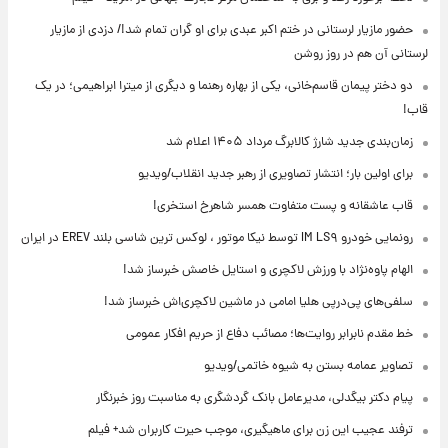
حضور مازیار لرستانی در ختم اکبر عبدی برای او گران تمام شد!/ دزدی از مازیار
لرستانی آن هم در روز روشن
دو دختر پیمان قاسم‌خانی، یکی از بهاره رهنما و دیگری از میترا ابراهیمی؛ در یک
قاب!
زمان‌بندی جدید شارژ کالابرگ مرداد ۱۴۰۵ اعلام شد
برای اولین بار؛ انتشار تصاویری از رهبر جدید انقلاب/ویدیو
قاب عاشقانه و پست متفاوت همسر شاهرخ استخری!
رونمایی خودرو IM LS۹ توسط نیکا موتور ، لوکس ترین شاسی بلند EREV در ایران
الهام پاوه‌نژاد با ورزش لاکچری و استایل خاصش خبرساز شد!
سلفی‌های پی‌درپی هلیا امامی در ماشین لاکچری‌اش خبرساز شد!
خط مقدم نابرابر روایت‌ها؛ مصائب دفاع از حریم افکار عمومی
تصاویر عمامه بستن به شیوه خاتمی/ویدیو
پیام دکتر بیگدلی، مدیرعامل بانک گردشگری به مناسبت روز خبرنگار
ترفند عجیب این زن برای ماهیگیری، موجب حیرت کاربران شد+ فیلم