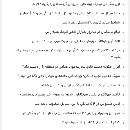
این سکانس نزدیک بود جان سیروس گرجستانی را بگیرد + فیلم
خانه مجلل محمد صلاح، جایی که او مثل پادشاه زندگی می‌کند | تصاویر
شرایط جدید قانون بازنشستگی اعلام شد
پیام پزشکیان در سالروز بمباران اتمی آمریکا علیه ژاپن
افشاگری هولناک بهنوش بختیاری از تجارت موی اجساد + عکس
جزئیات تازه از ترمیم دستمزد کارگران / مذاکرات ترمیم دستمزد چه زمانی آغاز
می‌شود؟
ایران چگونه دست بالای تجارت مواد غذایی در منطقه را از دست داد؟
شوک به بازار اجاره مسکن؛ چرا مالکان خانه‌های خود را خالی نگه می‌دارند؟
۱۱ سناتور آمریکا علیه ادامه جنگ با ایران وارد عمل شدند
تأکید جهانگیر بر نقش خبرنگاران؛ «امروز به عنوان خار چشم می‌درخشند»
لادن مستوفی در ۵۴ سالگی با این استایل متفاوت دیده شد!
نان سیر رستورانی با پنیر؛ ۶ مرحله ساده برای یک نان پف‌دار و کش‌دار
کدام قسمت مرغ را نباید زیاد مصرف کرد؟