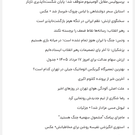
پرسپولیس مقابل آلومینیوم متوقف شد؛ پایان شکست‌ناپذیری تارتار
استایل سحر دولتشاهی با لباس چروک خبرساز شد + عکس
سخنگوی ارتش: نظم ایرانی در تنگه هرمز بازگشت‌ناپذیر است
رهبر انقلاب: رسانه‌ها نقاط ضعف را برجسته نکنند
ونس: جنگ با ایران هنوز تمام نشده است؛ در میانه بازی هستیم
پزشکیان: تا آخر پای تصمیمات رهبر انقلاب ایستاده‌ایم
ارزش سهام عدالت برای امروز ۱۷ مرداد ۱۴۰۵ + جدول
بهترین تعمیرگاه گیربکس اتوماتیک جیلی در تهران کدام است؟
آخرین خبر از پرونده کلثوم اکبری
علت اصلی آلودگی هوای تهران در روزهای اخیر
رضا شکاری از تیم جدیدش رونمایی کرد
لیونل مسی عزادار شد! + جزئیات
ماجرای پیامک "مشمول سهمیه جنگ هستید"
استوری انگیزشی نفیسه روشن برای مخاطبانش+ عکس