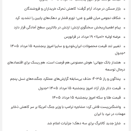
بازار مسکن در مرداد آرام گرفت؛ کاهش تحرک خریداران و فروشندگان
شکاف نجومی میان فقیر و غنی؛ تورم فشار بر دهک‌های پایین را تشدید کرد
پیام اطمینان‌بخش سخنگوی ارتش: ارتش در بالاترین سطح آمادگی قرار دارد
عرضه اولیه «احیا۱» ۱۹ مرداد در فرابورس
تغییر تند قیمت محصولات ایران‌خودرو و سایپا امروز پنجشنبه ۱۵ مرداد ۱۴۰۵
+جدول
هشدار بانک جهانی؛ هوش مصنوعی هم فرصت است، هم ریسک برای اقتصادهای
درحال توسعه
پنتاگون و راز F-۳۵؛ حذف بی‌سابقه گزارش‌های عملکرد جنگنده‌های نسل پنجم
قیمت دلار بازار آزاد امروز پنجشنبه ۱۵ مرداد ۱۴۰۵ +جدول
قیمت طلا و سکه امروز پنجشنبه ۱۵ مرداد ۱۴۰۵
واشنگتن‌پست فاش کرد: مشاجره ترامپ با وزیر جنگ آمریکا بر سر کاهش ذخایر
مهمات در نبرد با ایران
شارژ جدید کالابرگ برای سه دهک؛ جزئیات اعلام شد