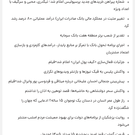
شماره پیراهن خریدهای جدید پرسپولیس اعلام شد؛ تیکدری، محبی و سرگیف با
اعداد ویژه
تغییر مثبت در عملکرد مالی بانک صادرات ایران/ درآمد عملیاتی ۸۰ درصد رشد
کرد
تقدیر از شعب برتر منطقه هفت بانک سرمایه
اجرای برنامه تحول بانک با تمرکز بر منابع پایدار، درآمدهای کارمزدی و بازسازی
اعتماد مشتریان
جزئیات فعال‌سازی «کیف پول ایران» اعلام شد+فیلم
واکنش پلیس به فیک نیوزها و بازنشر ویدیوهای تکراری
پیش‌بینی جنجالی احسان علیخانی درباره میثاقی و فردوسی پور وایرال شد+فیلم
واکنش سحر دولتشاهی به حاشیه‌ها: قصد توهین به اذان را نداشتم
راز طول عمر انسان در دستان یک نوجوان ۱۵ ساله؟ ادعایی که جهان را
شگفت‌زده کرد
روایت پزشکیان از برنامه‌های دولت برای بهبود معیشت مردم امشب منتشر
می‌شود
قیمت گوشت قرمز امروز پنجشنبه ۱۵ مرداد ۱۴۰۵ +جدول