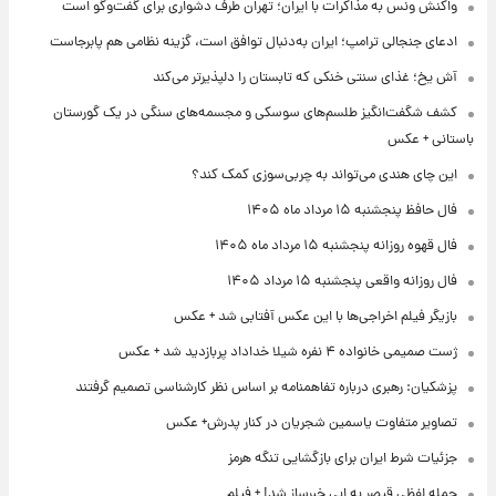
واکنش ونس به مذاکرات با ایران؛ تهران طرف دشواری برای گفت‌وگو است
ادعای جنجالی ترامپ؛ ایران به‌دنبال توافق است، گزینه نظامی هم پابرجاست
آش یخ؛ غذای سنتی خنکی که تابستان را دلپذیرتر می‌کند
کشف شگفت‌انگیز طلسم‌های سوسکی و مجسمه‌های سنگی در یک گورستان
باستانی + عکس
این چای هندی می‌تواند به چربی‌سوزی کمک کند؟
فال حافظ پنجشنبه ۱۵ مرداد ماه ۱۴۰۵
فال قهوه روزانه پنجشنبه ۱۵ مرداد ماه ۱۴۰۵
فال روزانه واقعی پنجشنبه ۱۵ مرداد ۱۴۰۵
بازیگر فیلم اخراجی‌ها با این عکس آفتابی شد + عکس
ژست صمیمی خانواده ۴ نفره شیلا خداداد پربازدید شد + عکس
پزشکیان: رهبری درباره تفاهمنامه بر اساس نظر کارشناسی تصمیم گرفتند
تصاویر متفاوت یاسمین شجریان در کنار پدرش+ عکس
جزئیات شرط ایران برای بازگشایی تنگه هرمز
حمله لفظی قیصر به ابی خبرساز شد! + فیلم