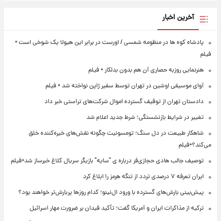
آخرین اخبار
پادشاه کوه ها در منظومه شمسی / اورست در برابر این هیولا یک شوخی است +
فیلم
هنرنمایی روزبه حصاری آن هم بدون بدلکار + فیلم
آوای موسیقی اوشین در تهران توسط سفیر ژاپن نواخته شد + فیلم
دادستان تهران از توقیف گسترده اموال شرکت‌های تراستی خبر داد
تغییر در شرایط بازنشستگی؛ شرط جدید اعلام شد
شاهکار طبیعت در دل سنگ؛ تومسونیت چگونه نقش‌های خیره‌کننده خلق
می‌کند؟+فیلم
توصیف جالب هادی حجازی‌فر درباره ی "سایه" بازیگر سریال کلاغ خبرساز شد+فیلم
ایران تعرفه ۷ درصدی تردد از تنگه هرمز را ابلاغ کرد
پیش‌بینی بارش‌های گسترده با ورود ال‌نینو؛ کدام روزها پربارش‌تر خواهند بود؟
ترکیه از مذاکرات ایران و آمریکا گفت؛ تأکید فیدان بر ضرورت مهار اسرائیل