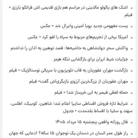
+ جدول
اشک های پائولو مالدینی در مراسم هم بازی قدیمی اش فرانکو بارزی +
فیلم
۱ روز پیش
پست مفهومی جدید پویا امینی وایرال شد + عکس
آغاز طرح جدید فروش مشارکت در تولید سایپا؛
نام خودرو، مبلغ پیش پرداخت و زمان تحویل |
آمریکا برخی از تحریم‌های مربوط به سپاه را لغو کرد + عکس
سود مشارکت چند درصد است؟
واکنش سحر دولتشاهی به حاشیه‌ها: قصد توهین به اذان را نداشتم
۱ روز پیش
زمان پخش «مرد سه هزار چهره» مشخص شد
جزئیات شرط ایران برای بازگشایی تنگه هرمز
بازگشت مهران غفوریان به قاب تلویزیون با سریالی نوستالژیک + فیلم
۱ روز پیش
مهران غفوریان از بزرگ‌ترین آرزوی بازیگری‌اش گفت+ فیلم
کار استقلال و رامین رضاییان رسما تمام شد +
عکس / خداحافظی صمیمانه آبی ها با رامین!
حمله لفظی قیصر به ابی خبرساز شد! + فیلم
شرایط تازه فروش اقساطی سایپا اعلام شد؛ شاهین، کوییک، اطلس،
سهند و ساینا با اقساط بلندمدت + جدول
فال روزانه واقعی پنجشنبه ۱۵ مرداد ۱۴۰۵
راز طول عمر انسان در دستان یک نوجوان ۱۵ ساله؟ ادعایی که جهان