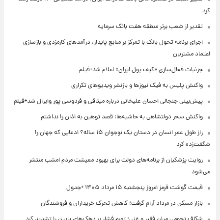
کرد
تقدیر از شعب برتر منطقه هفت بانک سرمایه
اجرای برنامه تحول بانک با تمرکز بر منابع پایدار، درآمدهای کارمزدی و بازسازی
اعتماد مشتریان
جزئیات فعال‌سازی «کیف پول ایران» اعلام شد+فیلم
واکنش پلیس به فیک نیوزها و بازنشر ویدیوهای تکراری
پیش‌بینی جنجالی احسان علیخانی درباره میثاقی و فردوسی پور وایرال شد+فیلم
واکنش سحر دولتشاهی به حاشیه‌ها: قصد توهین به اذان را نداشتم
راز طول عمر انسان در دستان یک نوجوان ۱۵ ساله؟ ادعایی که جهان را
شگفت‌زده کرد
روایت پزشکیان از برنامه‌های دولت برای بهبود معیشت مردم امشب منتشر
می‌شود
قیمت گوشت قرمز امروز پنجشنبه ۱۵ مرداد ۱۴۰۵ +جدول
بازار مسکن در مرداد آرام گرفت؛ کاهش تحرک خریداران و فروشندگان
شکاف نجومی میان فقیر و غنی؛ تورم فشار بر دهک‌های پایین را تشدید کرد