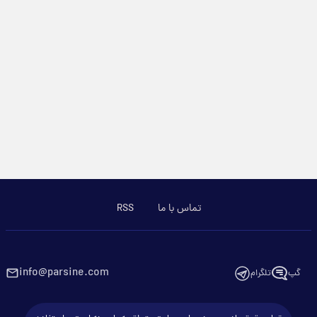
تماس با ما
RSS
info@parsine.com
گپ
تلگرام