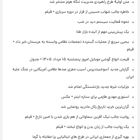
متن اولیۀ طرح راهبردی مدیریت تنگه هرمز منتشر شد
خاطره جالب شهاب حسینی از فرار در دوره سربازی + فیلم
نحوه فعالیت سیستم دید در شب
یک پیش‌بینی مهم از آینده بازار طلا
یحیی سریع از عملیات گسترده تجمعات نظامی وابسته به عربستان خبر داد +
فیلم
قیمت انواع گوشی موبایل امروز پنجشنبه ۱۵ مرداد ۱۴۰۵ + جدول
گزارش جدید آسوشیتدپرس آسیب مغزی صدها نظامی آمریکایی در جنگ علیه
ایران
جزئیات شرط جدید بازنشستگی اعلام شد
استوری مهدی طارمی برای ستاره اینتر + عکس
گران‌ترین خرید تاریخ رئال مادرید رونمایی شد
روایت جالب نیک آفرین سماواتی از هم بازی شدن با امین تارخ + فیلم
یک روایت جالب از زبان بدن و انواع لبخند + فیلم
بهره گیری از معماری ایرانی در طرح های ایتالیایی برا مقابله با گرما