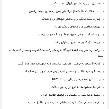
استایل عجیب صابر ابر وایرال شد + عکس
طلب حلالیت عالیشاه از هواداران پس از جدایی از پرسپولیس
چهار ماسک خانگی برای داشتن موهای نرم و شفاف
بهترین مقاصد دریاچه‌های نزدیک تهران
در ششم اوت؛ وقتی هیروشیما در دیگ قیر می‌جوشید
این مناطق کشور آماده بارش باران باشند
پزشکیان: علی رغم اینکه نیروگاه های ما را زدند اما قطعی برق بسیار کم تر شده
است
کنایه قالیباف به ترامپ: حقایق را بپذیرید و به تعهدات خود عمل کنید
رصد این صور فلکی در آسمان شب بدون هیچ تجهیزاتی ممکن است
چت متنی نامحدود و رایگان در ChatGPT
شرایط تفاهم‌نامه به نفع ایران بهبود یافت
سعید عزت‌اللهی ارزشمندترین هافبک فوتبال ایران
نظرات شنیدنی نیک آفرید سماواتی درباره مهدی پاکدل + فیلم