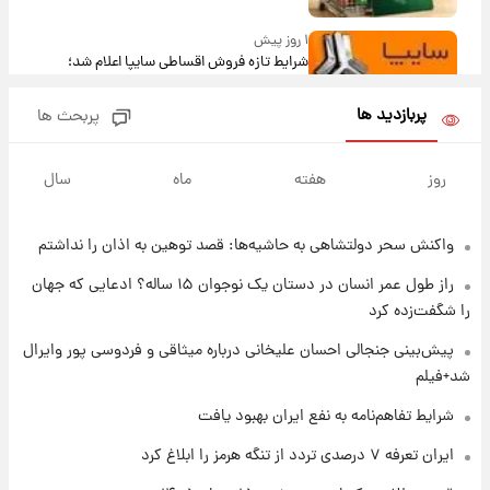
۱ روز پیش
شرایط تازه فروش اقساطی سایپا اعلام شد؛
شاهین، کوییک، اطلس، سهند و ساینا با اقساط
بلندمدت + جدول
پربازدید ها
پربحث ها
۱ روز پیش
سیگنال‌های جدید برای بازار طلا؛ پیش‌بینی
روز
هفته
ماه
سال
قیمت سکه و طلا فردا
واکنش سحر دولتشاهی به حاشیه‌ها: قصد توهین به اذان را نداشتم
۱ روز پیش
فال حافظ پنجشنبه ۱۵ مرداد ماه ۱۴۰۵
راز طول عمر انسان در دستان یک نوجوان ۱۵ ساله؟ ادعایی که جهان
را شگفت‌زده کرد
۱ روز پیش
پیش‌بینی جنجالی احسان علیخانی درباره میثاقی و فردوسی پور وایرال
فال قهوه روزانه پنجشنبه ۱۵ مرداد ماه ۱۴۰۵
شد+فیلم
شرایط تفاهم‌نامه به نفع ایران بهبود یافت
۱ روز پیش
ایران تعرفه ۷ درصدی تردد از تنگه هرمز را ابلاغ کرد
فال روزانه واقعی پنجشنبه ۱۵ مرداد ۱۴۰۵