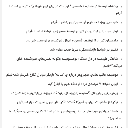
پادشاه کوه ها در منظومه شمسی / اورست در برابر این هیولا یک شوخی است +
فیلم
هنرنمایی روزبه حصاری آن هم بدون بدلکار + فیلم
آوای موسیقی اوشین در تهران توسط سفیر ژاپن نواخته شد + فیلم
دادستان تهران از توقیف گسترده اموال شرکت‌های تراستی خبر داد
تغییر در شرایط بازنشستگی؛ شرط جدید اعلام شد
شاهکار طبیعت در دل سنگ؛ تومسونیت چگونه نقش‌های خیره‌کننده خلق
می‌کند؟+فیلم
توصیف جالب هادی حجازی‌فر درباره ی "سایه" بازیگر سریال کلاغ خبرساز شد+فیلم
ایران تعرفه ۷ درصدی تردد از تنگه هرمز را ابلاغ کرد
پیش‌بینی بارش‌های گسترده با ورود ال‌نینو؛ کدام روزها پربارش‌تر خواهند بود؟
ترکیه از مذاکرات ایران و آمریکا گفت؛ تأکید فیدان بر ضرورت مهار اسرائیل
شماره پیراهن خریدهای جدید پرسپولیس اعلام شد؛ تیکدری، محبی و سرگیف با
اعداد ویژه
تغییر مثبت در عملکرد مالی بانک صادرات ایران/ درآمد عملیاتی ۸۰ درصد رشد