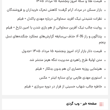
قیمت طلا و سکه امروز پنجشنبه ۱۵ مرداد ۱۴۰۵
بازار مسکن در مرداد آرام گرفت؛ کاهش تحرک خریداران و فروشندگان
۱ روز پیش
نظرات شنیدنی نیک آفرید سماواتی درباره مهدی پاکدل + فیلم
ارزش سهام عدالت برای امروز چهارشنبه ۱۴ مرداد
+ جدول
روایت جالب نیک آفرین سماواتی از هم بازی شدن با امین تارخ + فیلم
پنتاگون و راز F-35؛ حذف بی‌سابقه گزارش‌های عملکرد جنگنده‌های نسل
۱ روز پیش
آغاز طرح جدید فروش مشارکت در تولید سایپا؛
پنجم
نام خودرو، مبلغ پیش پرداخت و زمان تحویل |
قیمت دلار بازار آزاد امروز پنجشنبه ۱۵ مرداد ۱۴۰۵ +جدول
سود مشارکت چند درصد است؟
متن اولیۀ طرح راهبردی مدیریت تنگه هرمز منتشر شد
هنرنمایی روزبه حصاری آن هم بدون بدلکار + فیلم
استوری مهدی طارمی برای ستاره اینتر + عکس
خاطره جالب شهاب حسینی از فرار در دوره سربازی + فیلم
صفحه خبر - وب گردی