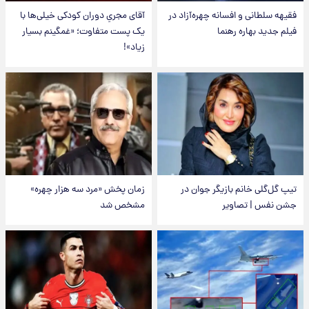
فقیهه سلطانی و افسانه چهره‌آزاد در
آقای مجریِ دوران کودکی خیلی‌ها با
فیلم جدید بهاره رهنما
یک پست متفاوت؛ «غمگینم بسیار
زیاد»!
تیپ گل‌گلی خانم بازیگر جوان در
زمان پخش «مرد سه هزار چهره»
جشن نفس | تصاویر
مشخص شد