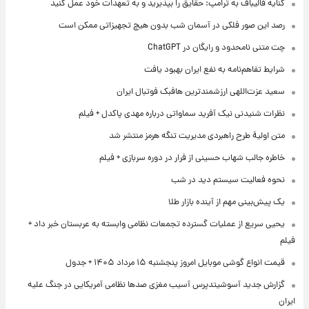
کنایه قالیباف به ترامپ: حقایق را بپذیرید و به تعهدات خود عمل کنید
رصد این صور فلکی در آسمان شب بدون هیچ تجهیزاتی ممکن است
چت متنی نامحدود و رایگان در ChatGPT
شرایط تفاهم‌نامه به نفع ایران بهبود یافت
سعید عزت‌اللهی ارزشمندترین هافبک فوتبال ایران
نظرات شنیدنی نیک آفرید سماواتی درباره مهدی پاکدل + فیلم
متن اولیۀ طرح راهبردی مدیریت تنگه هرمز منتشر شد
خاطره جالب شهاب حسینی از فرار در دوره سربازی + فیلم
نحوه فعالیت سیستم دید در شب
یک پیش‌بینی مهم از آینده بازار طلا
یحیی سریع از عملیات گسترده تجمعات نظامی وابسته به عربستان خبر داد +
فیلم
قیمت انواع گوشی موبایل امروز پنجشنبه ۱۵ مرداد ۱۴۰۵ + جدول
گزارش جدید آسوشیتدپرس آسیب مغزی صدها نظامی آمریکایی در جنگ علیه
ایران