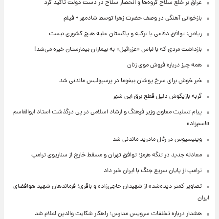
عراق بر خلع سلاح گروه‌ها و انحصار سلاح در دست دولت تاکید کرد
بازخوانی آهنگی در وصف حضرت زهرا توسط شادمهر + فیلم
ریاض: توافق دفاعی با ترکیه و پاکستان علیه هیچ کشوری نیست
بازداشت مردی که با لباس «عزرائیل» به بیماران بیمارستان خیره می‌شد!
همه چیز درباره فروش موی زنان
خبر خوش برای سرخ پوشان بیفوما در پرسپولیس ماندنی شد
گربه بازیگوش دلیل قطع برق این شهر
پیام تسلیت معاون وزیر فرهنگ و ارشاد اسلامی در پی درگذشت استاد ابوالقاسم
قاسم‌زاده
وینیسیوس در رئال مادرید ماندنی شد
معادله جدید در تنگه هرمز؛ توافق تهران و مسقط خارج از سناریوی ترامپ
ترامپ از پایان سریع جنگ با ایران خبر داد
تصاویر کمتر دیده‌شده از شهیدان حاجی‌زاده و باقری؛ فرماندهان شهید هوافضای
ایران
هشدار درباره تخلفات سرویس مدارس؛ راهکار شکایت والدین اعلام شد