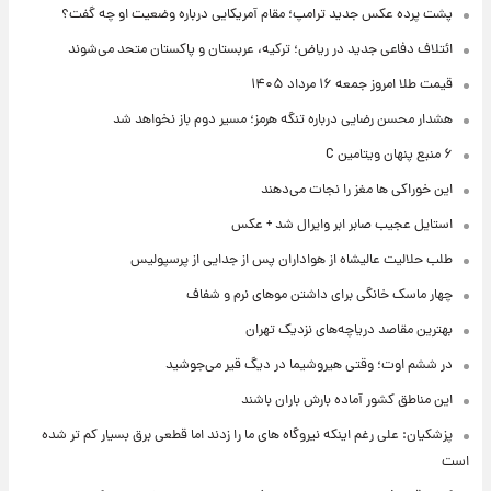
پشت پرده عکس جدید ترامپ؛ مقام آمریکایی درباره وضعیت او چه گفت؟
ائتلاف دفاعی جدید در ریاض؛ ترکیه، عربستان و پاکستان متحد می‌شوند
قیمت طلا امروز جمعه ۱۶ مرداد ۱۴۰۵
هشدار محسن رضایی درباره تنگه هرمز؛ مسیر دوم باز نخواهد شد
۶ منبع پنهان ویتامین C
این خوراکی ها مغز را نجات می‌دهند
استایل عجیب صابر ابر وایرال شد + عکس
طلب حلالیت عالیشاه از هواداران پس از جدایی از پرسپولیس
چهار ماسک خانگی برای داشتن موهای نرم و شفاف
بهترین مقاصد دریاچه‌های نزدیک تهران
در ششم اوت؛ وقتی هیروشیما در دیگ قیر می‌جوشید
این مناطق کشور آماده بارش باران باشند
پزشکیان: علی رغم اینکه نیروگاه های ما را زدند اما قطعی برق بسیار کم تر شده
است