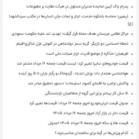
پدرام پاک آیین نماینده مدیران مسئول در هیأت نظارت بر مطبوعات
اربعین؛ حماسه باشکوه خدمت، ایثار و نجات جان انسان‌ها در مکتب سیدالشهدا
(ع)
مراکز نظامی عربستان هدف حمله قرار گرفت؛ تهدید تند علیه حکومت سعودی
لحظه احساسی دو بازیگر؛ گریه سحر دولتشاهی در آغوش غزل شاکری+فیلم
ظریفیان: مذاکره از موضع قدرت، ابزار صیانت ملی است
قیمت خودروهای سایپا تغییر کرد؛ لیست قیمت جمعه ۱۶ مرداد منتشر شد
هواشناسی هشدار داد: وزش تندباد، گردوخاک و رگبار باران تا ۵ روز آینده
واکنش ترامپ به افشای کمبود تسلیحات؛ دستور تحقیق صادر شد
۵ سال کار بیشتر برای این گروه از متقاضیان بازنشستگی
جدول قیمت ایران‌خودرو امروز جمعه ۱۶ مرداد؛ قیمت‌ها تغییر کرد
قیمت دلار در بازار آزاد امروز جمعه ۱۶ مرداد ۱۴۰۵
قیمت طلا و سکه امروز جمعه ۱۶ مرداد ۱۴۰۵ +جدول
کدام ورزش‌ها در گرما برای سالمندان مناسب‌ترند؟