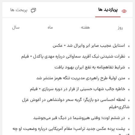
پربازدید ها
پربحث ها
۱ روز پیش
پیش‌بینی بارش‌های گسترده با ورود ال‌نینو؛ کدام
روز
هفته
ماه
سال
روزها پربارش‌تر خواهند بود؟
استایل عجیب صابر ابر وایرال شد + عکس
۱ روز پیش
شماره پیراهن خریدهای جدید پرسپولیس اعلام
نظرات شنیدنی نیک آفرید سماواتی درباره مهدی پاکدل + فیلم
شد؛ تیکدری، محبی و سرگیف با اعداد ویژه
شرایط تفاهم‌نامه به نفع ایران بهبود یافت
۱ روز پیش
متن اولیۀ طرح راهبردی مدیریت تنگه هرمز منتشر شد
جزئیات فعال‌سازی «کیف پول ایران» اعلام
شد+فیلم
خاطره جالب شهاب حسینی از فرار در دوره سربازی + فیلم
لحظه احساسی دو بازیگر؛ گریه سحر دولتشاهی در آغوش غزل
۱ روز پیش
شاکری+فیلم
تغییر تند قیمت محصولات ایران‌خودرو و سایپا
امروز پنجشنبه ۱۵ مرداد ۱۴۰۵ +جدول
در ششم اوت؛ وقتی هیروشیما در دیگ قیر می‌جوشید
پشت پرده عکس جدید ترامپ؛ مقام آمریکایی درباره وضعیت او چه
۱ روز پیش