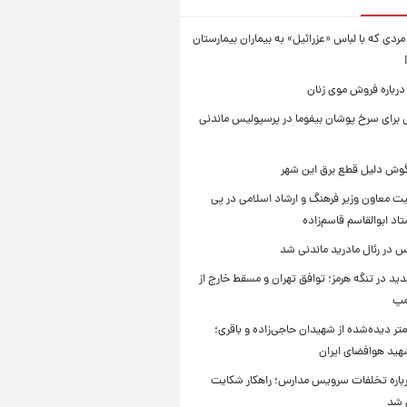
ردی که با لباس «عزرائیل» به بیماران بیمارستان
درباره فروش موی زنان
برای سرخ پوشان بیفوما در پرسپولیس ماندنی
یگوش دلیل قطع برق این شهر
یت معاون وزیر فرهنگ و ارشاد اسلامی در پی
د ابوالقاسم قاسم‌زاده
 در رئال مادرید ماندنی شد
ید در تنگه هرمز؛ توافق تهران و مسقط خارج از
مپ
تر دیده‌شده از شهیدان حاجی‌زاده و باقری؛
هید هوافضای ایران
باره تخلفات سرویس مدارس؛ راهکار شکایت
م شد