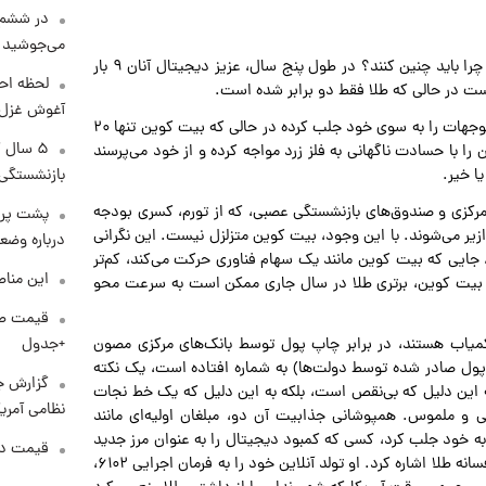
در ششم 
می‌جوشید
بیت کوین‌بازان به ندرت شیفته جذابیت قدیمی طلا می‌شوند. چرا باید چنین کنند؟ در طول پنج سال، عزیز دیجیتال آنان ۹ بار
لحظه احس
آغوش غزل 
با این وجود، امسال، طلا با افزایش ۴۵ درصدی از ماه ژانویه، توجهات را به سوی خود جلب کرده در حالی که بیت کوین تنها ۲۰
۵ سال 
با حسادت ناگهانی به فلز زرد مواجه کرده و از خود می‌پرسند
بازنشستگی
ا خیر.
 بانک‌های مرکزی و صندوق‌های بازنشستگی عصبی، که از تورم، کسری بودجه
پشت پرد
ازیر می‌شوند. با این وجود، بیت کوین متزلزل نیست. این نگرانی
درباره وض
، جایی که بیت کوین مانند یک سهام فناوری حرکت می‌کند، کم‌تر
این مناط
نده بیت کوین، برتری طلا در سال جاری ممکن است به سرعت محو
+جدول
یاب هستند، در برابر چاپ پول توسط بانک‌های مرکزی مصون
 پول صادر شده توسط دولت‌ها) به شماره افتاده است، یک نکته
گزارش ج
ه این دلیل که بی‌نقص است، بلکه به این دلیل که یک خط نجات
نظامی آمری
 و ملموس. همپوشانی جذابیت آن دو، مبلغان اولیه‌ای مانند
 به خود جلب کرد، کسی که کمبود دیجیتال را به عنوان مرز جدید
قیمت دلار د
می‌دید. حتی "ساتوشی ناکاموتو" خالق مرموز بیت‌کوین نیز به افسانه طلا اشاره کرد. او تولد آنلاین خود را به فرمان اجرایی ۶۱۰۲،