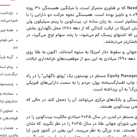
از سال ۲۰۱۷ میلادی به این سو، بیت‌کوین با شاخص Nasdaq ۱۰۰ که بر فناوری متمرکز است، با میانگین همبستگی ۳۰ روزه
بازداشت م
۰.۳۲ بیش‌تر همگام بوده است، در حالی که ارتباط آن با طلا ۰.۰۹ و ناچیز بوده است. همبستگی نحوه حرکت دو دارایی را با
خیره می‌شد!
به ۱.۰ نزدیک‌تر باشد، ارتباط محکم‌تر است. به زبان ساده تر، بیت‌کوین با ریتم سیلیکون ولی
همراه می‌شود، نه با فورت ناکس (پایگاه نظامی فوق امنیتی ارتش آمریکا در ایالت کنتاکی که از دهه ۱۸۶۰ محل نگهداری بخش
همه چیز 
 که اشتهای ریسک کم می‌شود، با رشد سهام اوج می‌گیرد، در
خبر خوش 
خشان‌تر می‌درخشد.
شد
نی و سقوط دلار آمریکا به ستوه آمده‌اند، اکنون به طلا روی
گربه باز
آورده‌اند. دارایی‌های طلای ترکیبی آنان برای اولین بار از اواسط دهه ۱۹۹۰ میلادی به این سو از موقعیت‌های خزانه‌داری ایالات
پیام تسل
درگذشت استا
"لارنس لپارد" بنیانگذار شرکت سرمایه گذاری Equity Management Associates مستقر در بوستون یک "رونق ناگهانی" را در راه
 چاپ افسارگسیخته پول، مردم را به سمت دارایی‌های فیزیکی
وینیسیوس
زرگ" به آن پرداخته است.
معادله جد
تگی و بانک‌های مرکزی می‌توانند آن را تحمل کنند در حالی که
سناریوی ترا
نی بیت‌کوین هستند.
تصاویر کم
گزارش "هنلی‌اند پارتنرز" یک شرکت مشاوره مهاجرت سرمایه‌گذاری مستقر در لندن، در سال ۲۰۲۵ میلادی مالکیت بیت‌کوین را در
فرماندهان ش
سراسر جهان ۲۹۵ میلیون نفر اعلام کرد، که تا زمانی که نظرسنجی شورای جهانی طلا در سال ۲۰۲۵ را در نظر نگیرید که نشان
هشدار در
طلا هستند، عدد بزرگی به نظر می‌رسد. این یعنی در کشور چین (با
والدین اعلا