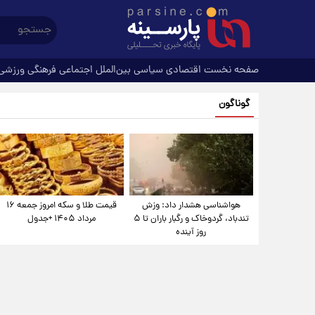
صفحه نخست
اقتصادی
سیاسی
بین‌الملل
اجتماعی
فرهنگی
ورزشی
گوناگون
هواشناسی هشدار داد: وزش
قیمت طلا و سکه امروز جمعه ۱۶
تندباد، گردوخاک و رگبار باران تا ۵
مرداد ۱۴۰۵ +جدول
روز آینده