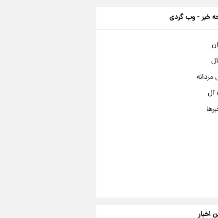
 خبر - وب گردی
ان
آل
مردانه
 آل
برها
ن اخبار