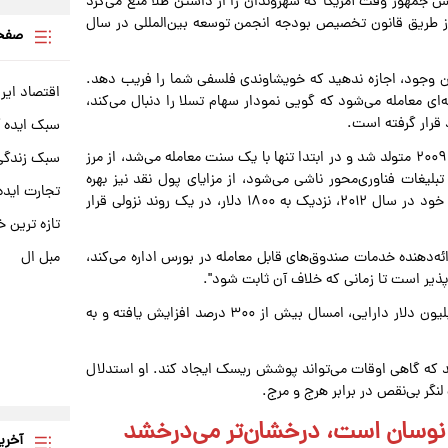
انکلین روزولت" رئیس جمهور وقت آمریکا که شهروندان را از داشتن طلا منع می‌کرد
 از طریق قانون تخصیص بودجه انجمن توسعه بین‌المللی در سال
صفحه
این وجود، اجازه ندهید که خویشاوندی فلسفی شما را فریب دهد.
اقتصاد ایر
‌ای معامله می‌شود که گویی نمودار سهام تسلا را دنبال می‌کند،
 قرار گرفته است.
سبک ایده 
این شکاف در مسیر آن دو نمایان است. بیت‌کوین که در سال ۲۰۰۹ متولد شد و در ابتدا تنها با یک سنت معامله می‌شد، از مرز
سبک زندگی 
ز تبلیغات فناوری‌محور ناشی می‌شود، از مزایای پول نقد نیز بهره
تجارت ایده
می‌برد. در همین حال، طلا به سختی پیش رفته و پس از اوج خود در سال ۲۰۱۲، نزدیک به ۱۸۰۰ دلار، در یک روند نزولی قرار
تازه ترین خ
مبل ال
لینسکی" که سرمایه‌گذاری‌های جایگزین را در Direxion، ارائه‌دهنده خدمات صندوق‌های قابل معامله در بورس اداره می‌کند،
پذیر است تا زمانی که خلاف آن ثابت شود".
سهام Daily Gold Miners Index Bull ۲X شرکت او، با ۹۹۰ میلیون دلار دارایی، امسال بیش از ۳۰۰ درصد افزایش یافته و به
ند که گاهی اوقات می‌تواند پوشش ریسک ایجاد کند. او استدلال
نگر بی‌نقص در برابر هرج و مرج.
 نوسان است، درخشان‌تر می‌درخشد
آخری