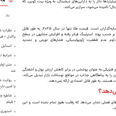
یلیاردها دلار را به دارایی‌های دیجیتال، به ویژه بیت کوین، که
ل" نامیده می‌شود، سرازیر می‌کنند.
روز
طلا کماکان سنگ بنای حفظ ثروت و مدیریت ریسک برای سرمایه‌گذاران است. قیمت طلا تنها در سال ۲۰۲۵، به طور قابل
نظرات شن
یش یافته است، به طوری که سود آن از ۳۰ درصد بر حسب پوند استرلینگ فراتر رفته و افزایش مشابهی در سطح
پاکدل + فی
وم عدم قطعیت ژئوپولیتیکی، فشارهای تورمی و تشدید
استایل 
شرایط تف
متن اولی
ای فیزیکی به عنوان پوششی در برابر کاهش ارزش پول و آشفتگی
شد
ن را به پناهگاهی جذاب در مواقع نوسانات بازار تبدیل می‌کند،
روایت ج
هستند، به طور قابل اعتمادی ارائه نمی‌دهند.
با امین تار
ی‌دهد؟
خاطره جا
+ فیلم
های فصلی نشان می‌دهد که رقابت هنوز تمام نشده است و این
د.
استوری م