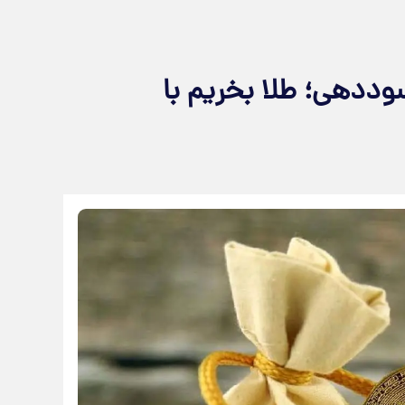
وددهی؛ طلا بخریم با