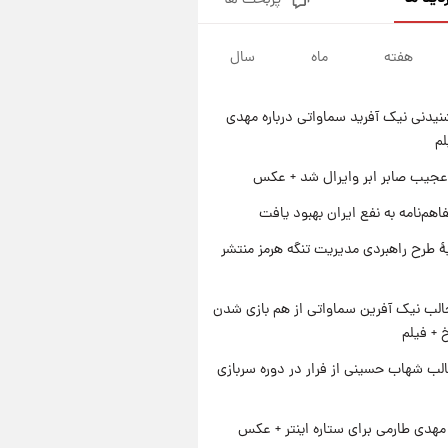
پربحث ها
قیمت طلا و سکه امروز پنجشنبه
۱۵ مرداد ۱۴۰۵
هفته
ماه
سال
۱ روز پیش
شارژ جدید کالابرگ برای سه
دهک؛ جزئیات اعلام شد
یدنی نیک آفرید سماواتی درباره مهدی
۱ روز پیش
لم
شرایط تازه فروش اقساطی سایپا
اعلام شد؛ شاهین، کوییک، اطلس،
عجیب صابر ابر وایرال شد + عکس
سهند و ساینا با اقساط بلندمدت +
۱ روز پیش
اهم‌نامه به نفع ایران بهبود یافت
جدول
سیگنال‌های جدید برای بازار طلا؛
پیش‌بینی قیمت سکه و طلا فردا
ۀ طرح راهبردی مدیریت تنگه هرمز منتشر
الب نیک آفرین سماواتی از هم بازی شدن
خ + فیلم
لب شهاب حسینی از فرار در دوره سربازی
هدی طارمی برای ستاره اینتر + عکس