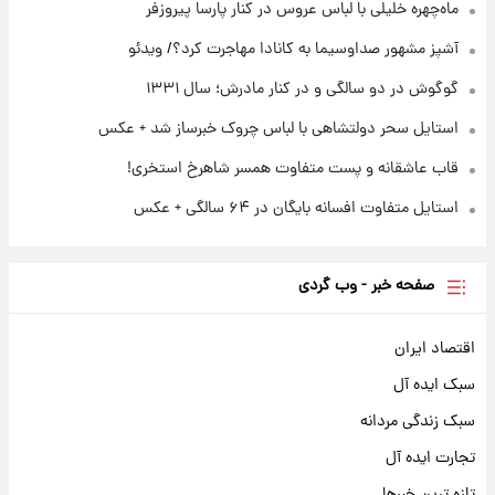
ادعای جنجالی درباره اینفانتینو؛ اتهام پرداخت
ره خلیلی با لباس عروس در کنار پارسا پیروزفر
پول به معشوقه با درآمد یوفا
شهور صداوسیما به کانادا مهاجرت کرد؟/ ویدئو
در دو سالگی و در کنار مادرش؛ سال ۱۳۳۱
ل سحر دولتشاهی با لباس چروک خبرساز شد + عکس
اشقانه و پست متفاوت همسر شاهرخ استخری!
تفاوت افسانه بایگان در ۶۴ سالگی + عکس
حه خبر - وب گردی
یران
ه آل
ی مردانه
ده آل
 خبرها