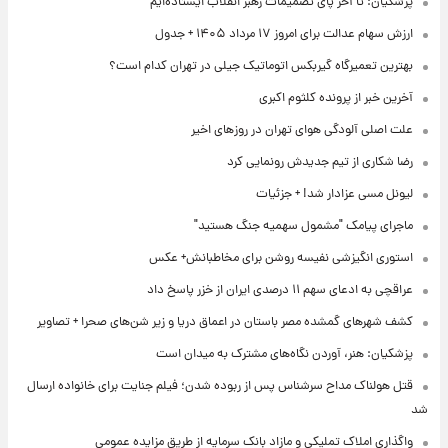
ن: تا آخر پای تصمیمات رهبر انقلاب ایستاده‌ایم
عدالت برای امروز ۱۷ مرداد ۱۴۰۵ + جدول
 تعمیرگاه گیربکس اتوماتیک جیلی در تهران کدام است؟
بر از پرونده کلثوم اکبری
لی آلودگی هوای تهران در روزهای اخیر
اری از تیم جدیدش رونمایی کرد
مسی عزادار شد! + جزئیات
ی پیامک "مشمول سهمیه جنگ هستید"
ی انگیزشی نفیسه روشن برای مخاطبانش+ عکس
ی سهم ۱۱ درصدی ایران از خزر پاسخ داد
رهای گمشده مصر باستان در اعماق دریا و زیر شن‌های صحرا + تصاویر
ن: هنر، آوردن نگاه‌های مشترک به میدان است
لناک مداح سرشناس پس از ربوده شدن؛ فیلم جنایت برای خانواده ارسال
ی املاک تملیکی و مازاد بانک سرمایه از طریق مزایده عمومی