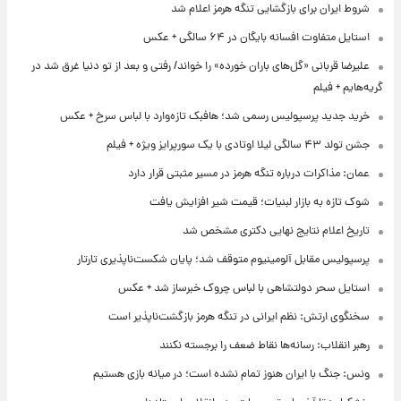
یران برای بازگشایی تنگه هرمز اعلام شد
فاوت افسانه بایگان در ۶۴ سالگی + عکس
قربانی «گل‌های باران خورده» را خواند/ رفتی و بعد از تو دنیا غرق شد در
+ فیلم
دید پرسپولیس رسمی شد؛ هافبک تازه‌وارد با لباس سرخ + عکس
 یک سورپرایز ویژه + فیلم
مذاکرات درباره تنگه هرمز در مسیر مثبتی قرار دارد
زه به بازار لبنیات؛ قیمت شیر افزایش یافت
اعلام نتایج نهایی دکتری مشخص شد
یس مقابل آلومینیوم متوقف شد؛ پایان شکست‌ناپذیری تارتار
 سحر دولتشاهی با لباس چروک خبرساز شد + عکس
 ارتش: نظم ایرانی در تنگه هرمز بازگشت‌ناپذیر است
نقلاب: رسانه‌ها نقاط ضعف را برجسته نکنند
نگ با ایران هنوز تمام نشده است؛ در میانه بازی هستیم