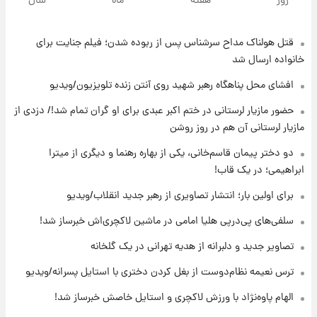
هفته
ماه
سال
جهانی در آمریکا + فیلم
ولناک مداح سرشناس پس از ربوده شدن؛ فیلم جنایت برای
۱۹ ساعت پیش
برای اولین بار؛ انتشار تصاویری از رهبر جدید
ارسال شد
انقلاب/ویدیو
محل پناهگاه‌ رهبر شهید روی آنتن زنده تلویزیون/ویدیو
۱۹ ساعت پیش
ازیار لرستانی در ختم اکبر عبدی برای او گران تمام شد!/ دزدی از
تصاویر عمامه بستن به شیوه خاتمی/ویدیو
رستانی آن هم در روز روشن
ر پیمان قاسم‌خانی، یکی از بهاره رهنما و دیگری از میترا
؛ در یک قاب!
۲۱ ساعت پیش
افشای محل پناهگاه‌ رهبر شهید روی آنتن زنده
ولین بار؛ انتشار تصاویری از رهبر جدید انقلاب/ویدیو
تلویزیون/ویدیو
ای پی‌درپی هلیا امامی در ماشین لاکچری‌اش خبرساز شد!
۲۲ ساعت پیش
 جدید و دلبرانه از هدیه تهرانی در یک گلخانه
ثریا اسفندیاری بعد از طلاق و در دیدار با گروه
بیتلز
یمه نظام‌دوست از بغل کردن دختری با استایل پسرانه/ویدیو
پاوه‌نژاد با ورزش لاکچری و استایل خاصش خبرساز شد!
۲۲ ساعت پیش