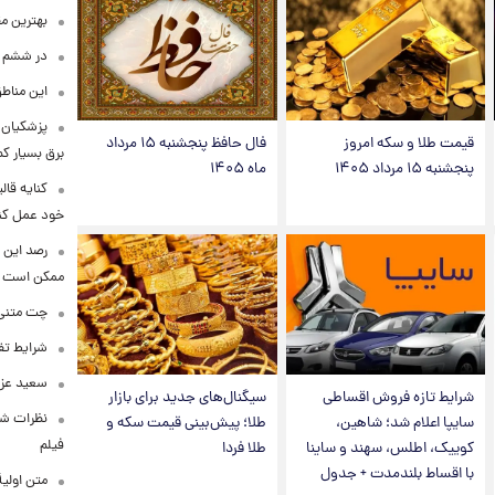
بهترین م
در ششم ا
این مناطق
پزشکیان: 
قیمت طلا و سکه امروز
فال حافظ پنجشنبه ۱۵ مرداد
برق بسیار ک
پنجشنبه ۱۵ مرداد ۱۴۰۵
ماه ۱۴۰۵
کنایه قال
خود عمل کن
رصد این 
ممکن است
چت متنی نا
شرایط تفا
سعید عزت
شرایط تازه فروش اقساطی
سیگنال‌های جدید برای بازار
نظرات شن
سایپا اعلام شد؛ شاهین،
طلا؛ پیش‌بینی قیمت سکه و
فیلم
کوییک، اطلس، سهند و ساینا
طلا فردا
با اقساط بلندمدت + جدول
متن اولی