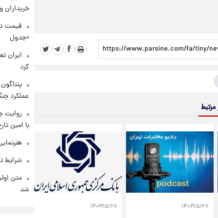
خریداران و
+جدول
کرد
عملکرد جنگ
 مرتبط
روایت ج
با امین تار
هنرنمایی
شرایط تف
متن اولی
شد
۱۴۰۴/۵/۲۶
۱۴۰۴/۵/۲۶