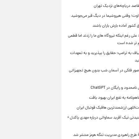
قاصد دریاچه‌های نزدیک تهران
وت؛ وقتی هیروشیما در دیگ قیر می‌جوشید
 کشور آماده بارش باران باشند
علی رغم اینکه نیروگاه های ما را زدند اما قطعی
م تر شده است
یباف به ترامپ: حقایق را بپذیرید و به تعهدات
ید
صور فلکی در آسمان شب بدون هیچ تجهیزاتی
محدود و رایگان در ChatGPT
هم‌نامه به نفع ایران بهبود یافت
‌اللهی ارزشمندترین هافبک فوتبال ایران
یدنی نیک آفرید سماواتی درباره مهدی پاکدل +
ۀ طرح راهبردی مدیریت تنگه هرمز منتشر شد