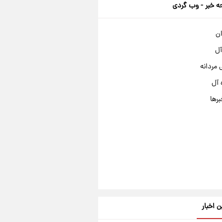
 خبر - وب گردی
ان
آل
مردانه
 آل
برها
ن اخبار