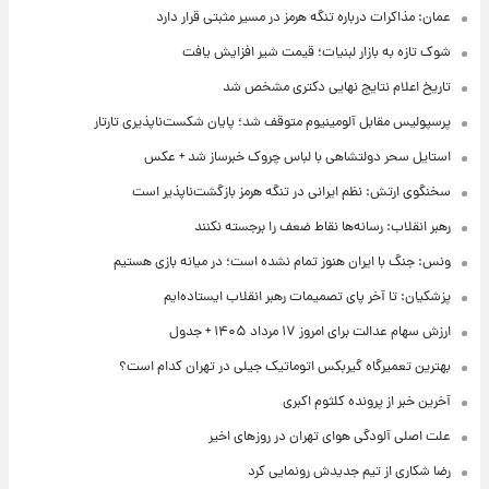
عمان: مذاکرات درباره تنگه هرمز در مسیر مثبتی قرار دارد
شوک تازه به بازار لبنیات؛ قیمت شیر افزایش یافت
تاریخ اعلام نتایج نهایی دکتری مشخص شد
پرسپولیس مقابل آلومینیوم متوقف شد؛ پایان شکست‌ناپذیری تارتار
استایل سحر دولتشاهی با لباس چروک خبرساز شد + عکس
سخنگوی ارتش: نظم ایرانی در تنگه هرمز بازگشت‌ناپذیر است
رهبر انقلاب: رسانه‌ها نقاط ضعف را برجسته نکنند
ونس: جنگ با ایران هنوز تمام نشده است؛ در میانه بازی هستیم
پزشکیان: تا آخر پای تصمیمات رهبر انقلاب ایستاده‌ایم
ارزش سهام عدالت برای امروز ۱۷ مرداد ۱۴۰۵ + جدول
بهترین تعمیرگاه گیربکس اتوماتیک جیلی در تهران کدام است؟
آخرین خبر از پرونده کلثوم اکبری
علت اصلی آلودگی هوای تهران در روزهای اخیر
رضا شکاری از تیم جدیدش رونمایی کرد