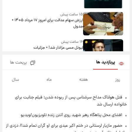
۱۵ ساعت پیش
ارزش سهام عدالت برای امروز ۱۷ مرداد ۱۴۰۵ +
جدول
۱۶ ساعت پیش
لیونل مسی عزادار شد! + جزئیات
پربازدید ها
پربحث ها
۱۹ ساعت پیش
لحظه برخورد رعد و برق به ساختمان مرکز تجارت
روز
هفته
ماه
سال
جهانی در آمریکا + فیلم
قتل هولناک مداح سرشناس پس از ربوده شدن؛ فیلم جنایت برای
۱۹ ساعت پیش
برای اولین بار؛ انتشار تصاویری از رهبر جدید
خانواده ارسال شد
انقلاب/ویدیو
افشای محل پناهگاه‌ رهبر شهید روی آنتن زنده تلویزیون/ویدیو
۱۹ ساعت پیش
حضور مازیار لرستانی در ختم اکبر عبدی برای او گران تمام شد!/ دزدی از
تصاویر عمامه بستن به شیوه خاتمی/ویدیو