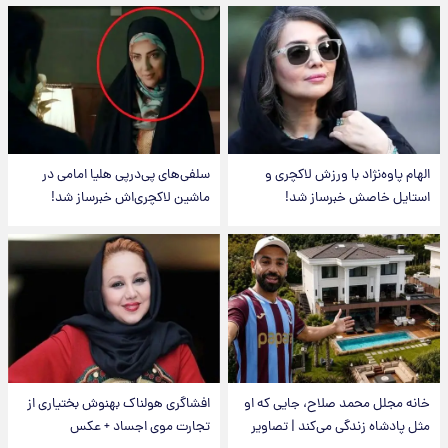
الهام پاوه‌نژاد با ورزش لاکچری و
سلفی‌های پی‌درپی هلیا امامی در
استایل خاصش خبرساز شد!
ماشین لاکچری‌اش خبرساز شد!
خانه مجلل محمد صلاح، جایی که او
افشاگری هولناک بهنوش بختیاری از
مثل پادشاه زندگی می‌کند | تصاویر
تجارت موی اجساد + عکس