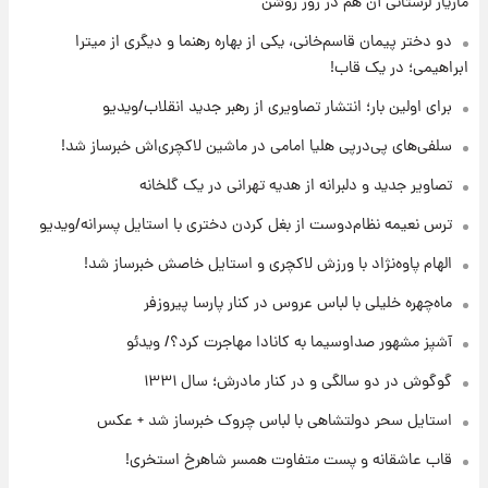
مازیار لرستانی آن هم در روز روشن
دو دختر پیمان قاسم‌خانی، یکی از بهاره رهنما و دیگری از میترا
ابراهیمی؛ در یک قاب!
۲۱ ساعت پیش
افشای محل پناهگاه‌ رهبر شهید روی آنتن زنده
برای اولین بار؛ انتشار تصاویری از رهبر جدید انقلاب/ویدیو
تلویزیون/ویدیو
سلفی‌های پی‌درپی هلیا امامی در ماشین لاکچری‌اش خبرساز شد!
۲۲ ساعت پیش
تصاویر جدید و دلبرانه از هدیه تهرانی در یک گلخانه
ثریا اسفندیاری بعد از طلاق و در دیدار با گروه
بیتلز
ترس نعیمه نظام‌دوست از بغل کردن دختری با استایل پسرانه/ویدیو
الهام پاوه‌نژاد با ورزش لاکچری و استایل خاصش خبرساز شد!
۲۲ ساعت پیش
ادعای جنجالی درباره اینفانتینو؛ اتهام پرداخت
ماه‌چهره خلیلی با لباس عروس در کنار پارسا پیروزفر
پول به معشوقه با درآمد یوفا
آشپز مشهور صداوسیما به کانادا مهاجرت کرد؟/ ویدئو
گوگوش در دو سالگی و در کنار مادرش؛ سال ۱۳۳۱
استایل سحر دولتشاهی با لباس چروک خبرساز شد + عکس
قاب عاشقانه و پست متفاوت همسر شاهرخ استخری!