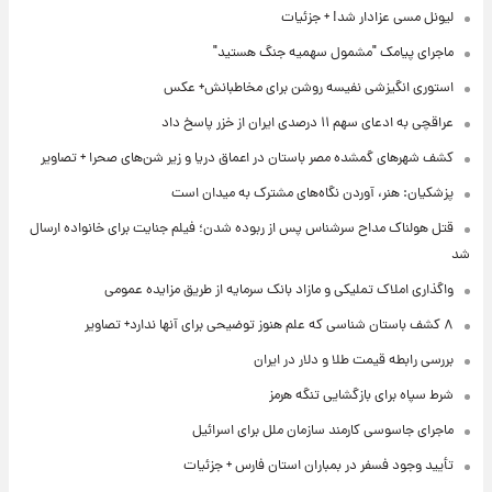
لیونل مسی عزادار شد! + جزئیات
ماجرای پیامک "مشمول سهمیه جنگ هستید"
استوری انگیزشی نفیسه روشن برای مخاطبانش+ عکس
عراقچی به ادعای سهم ۱۱ درصدی ایران از خزر پاسخ داد
کشف شهرهای گمشده مصر باستان در اعماق دریا و زیر شن‌های صحرا + تصاویر
پزشکیان: هنر، آوردن نگاه‌های مشترک به میدان است
قتل هولناک مداح سرشناس پس از ربوده شدن؛ فیلم جنایت برای خانواده ارسال
شد
واگذاری املاک تملیکی و مازاد بانک سرمایه از طریق مزایده عمومی
۸ کشف باستان شناسی که علم هنوز توضیحی برای آنها ندارد+ تصاویر
بررسی رابطه قیمت طلا و دلار در ایران
شرط سپاه برای بازگشایی تنگه هرمز
ماجرای جاسوسی کارمند سازمان ملل برای اسرائیل
تأیید وجود فسفر در بمباران استان فارس + جزئیات