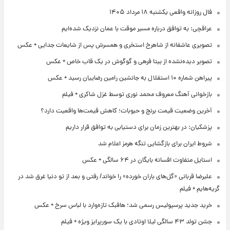
فال روزانه واقعی یکشنبه ۱۸ مرداد ۱۴۰۵
عراقچی: به توافق درباره مسیر موقت با عمان نزدیک شده‌ایم
تصویری عاشقانه از شاهرخ استخری و همسرش پس از شایعات جدایی + عکس
تصویر دیده‌نشده از بیتا فرهی و گوگوش در یک قاب خاص + عکس
پیراهن شماره ۱۰ استقلال به جانشین رامین رضاییان رسید + عکس
بازخوانی آهنگ معروف محمد نوری توسط غزل شاکری + فیلم
آخرین وضعیت قیمت برنج و حبوبات؛ کاهش قیمت‌ها واقعیت دارد؟
پزشکیان: در بهترین زمان برای دستیابی به توافق قرار داریم
شروط ایران برای بازگشایی تنگه هرمز اعلام شد
استایل متفاوت افسانه بایگان در ۶۴ سالگی + عکس
علیرضا قربانی «گل‌های باران خورده» را خواند/ رفتی و بعد از تو دنیا غرق شد در
گریه‌هایم + فیلم
خرید جدید پرسپولیس رسمی شد؛ هافبک تازه‌وارد با لباس سرخ + عکس
جشن تولد ۴۳ سالگی لیلا اوتادی با یک سورپرایز ویژه + فیلم