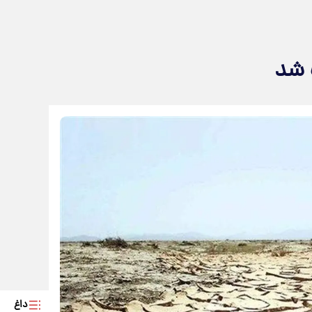
 شد
داغ