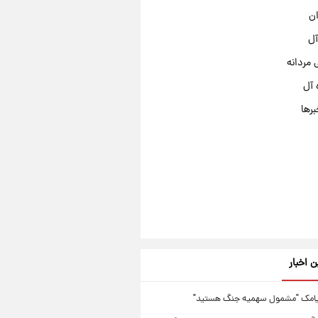
ان
آل
مردانه
 آل
برها
ن اخبار
یامک "مشمول سهمیه جنگ هستید"