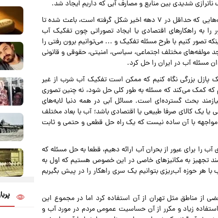
ناترازی شدیدی بین منابع و مصارف آبی که داریم ایجاد شد.
این پژوهشگر حوزه آب می‌گوید: برنامه‌های توسعه‌ای و سیاست‌هایی که حداقل در ۷ دهه اخیر شکل گرفته است، باعث شده تا
ر را به راهکارهای اقتصادی یا ایجاد تصوراتی چون تفکیک آب
ه تصور کنیم با طرح مسئله تفکیک و ... می‌توانیم برون رفتی را
اجد مولفه‌های مختلف اجتماعی، سیاسی، امنیتی، حقوقی و قانونی
 مسئله آب در ایران را حل کرد.
ک پازل بزرگی نگاه کنیم که ممکن است تفکیک آب شرب از غیر
م که کمک می‌کند که مسئله به طور کلی حل شود، نه چنین تصوری
ازمند بحث گسترده‌ای است. مسائل آبی در همه دنیا لایه‌های
 یا یک کالای صرفا طبیعی یا اقتصادی باشد؛ آب با بعاد مختلف
مواجهه با آن ساده نیست که یک راه حل قطعی و حتمی و ثابت
 آب را برای عبور از بحران آب ارائه دهیم، قطعا به حل مسئله که
یازمند تجهیز به مکانیزهای خاصی در این خصوص هستیم که اول به
ا هر حوزه آب‌ریزی بتوانیم یک سری راهکار را در پیش بگیریم
پربا
عضی از مناطق مثل تهران از آن استفاده کرد اما در مجموع این
 استفاده زیاد و مکرر از آن حساسیت عمومی مردم در مورد آب و