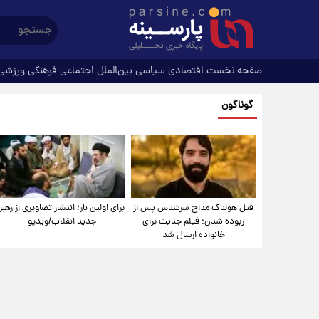
صفحه نخست
اقتصادی
سیاسی
بین‌الملل
اجتماعی
فرهنگی
ورزشی
گوناگون
قتل هولناک مداح سرشناس پس از
برای اولین بار؛ انتشار تصاویری از رهبر
ربوده شدن؛ فیلم جنایت برای
جدید انقلاب/ویدیو
خانواده ارسال شد