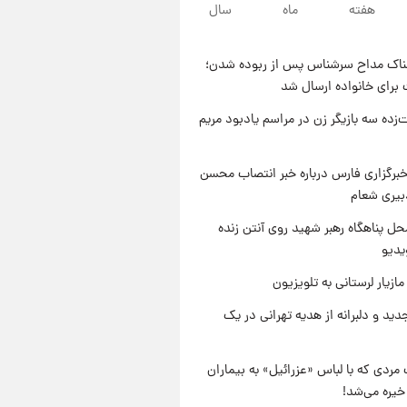
هفته
ماه
سال
۲۲ ساعت پیش
یک پیش ‌بینی مهم برای قیمت
دلار، طلا و سکه شنبه ۱۷ مرداد
ناک مداح سرشناس پس از ربوده شدن؛
۱۴۰۵
۲۲ ساعت پیش
 برای خانواده ارسال شد
بازیکن به درد نخور استقلال با
مقصد اروپا این تیم را ترک کرد!
‌زده سه بازیگر زن در مراسم یادبود مریم
۱ روز پیش
تصاویر کمتر دیده‌شده از شهیدان
برگزاری فارس درباره خبر انتصاب محسن
حاجی‌زاده و باقری؛ فرماندهان
بیری شعام
شهید هوافضای ایران
ل پناهگاه‌ رهبر شهید روی آنتن زنده
یدیو
ازیار لرستانی به تلویزیون
دید و دلبرانه از هدیه تهرانی در یک
مردی که با لباس «عزرائیل» به بیماران
خیره می‌شد!