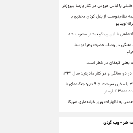
 خلیلی با لباس عروس در کنار پارسا پیروزفر
ه نظام‌دوست از بغل کردن دختری با
انه/ویدیو
تشاهی با این ویدئو بیشتر محبوب شد
ی آهنگی در وصف حضرت زهرا توسط
یلم
م یعنی کبدتان در خطر است
 دو سالگی و در کنار مادرش؛ سال ۱۳۳۱
سوخو-۳۰ با مخزن سوخت ۹.۶ تنی؛ جنگنده‌ای با
یلومتر
تی به اظهارات وزیر خزانه‌داری آمریکا
 خبر - وب گردی