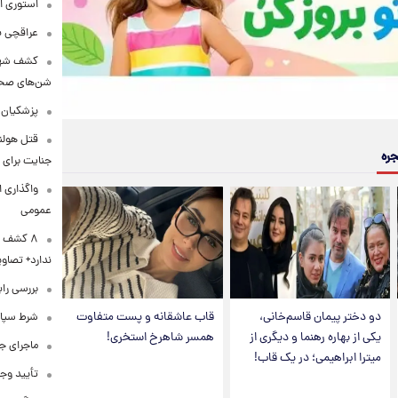
استوری ا
عراقچی به ادعای سهم 
کشف شهره
شن‌های صحرا
پزشکیان:
قتل هولن
جره
جنایت برای 
واگذاری ا
عمومی
۸ کشف ب
ندارد+ تصاوی
بررسی راب
دو دختر پیمان قاسم‌خانی،
قاب عاشقانه و پست متفاوت
شرط سپاه 
یکی از بهاره رهنما و دیگری از
همسر شاهرخ استخری!
ماجرای ج
میترا ابراهیمی؛ در یک قاب!
تأیید وجو