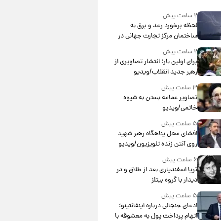
۲ ساعت پیش
لحظه برخورد رعد و برق به
ساختمان مرکز تجارت جهانی در
آمریکا + فیلم
۲ ساعت پیش
برای اولین بار؛ انتشار تصاویری از
رهبر جدید انقلاب/ویدیو
۳ ساعت پیش
تصاویر عمامه بستن به شیوه
خاتمی/ویدیو
۵ ساعت پیش
افشای محل پناهگاه‌ رهبر شهید
روی آنتن زنده تلویزیون/ویدیو
۶ ساعت پیش
ثریا اسفندیاری بعد از طلاق و در
دیدار با گروه بیتلز
۵ ساعت پیش
ادعای جنجالی درباره اینفانتینو؛
اتهام پرداخت پول به معشوقه با