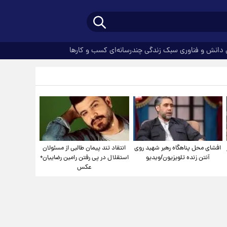
دانش و فناوری
سبک زندگی
چندرسانه‌ای
کسب و کارها
افشای محل پناهگاه‌ رهبر شهید روی
انتقاد تند پیمان طالبی از مسئولان
آنتن زنده تلویزیون/ویدیو
استقلال در پی رفتن رامین رضاییان+
عکس