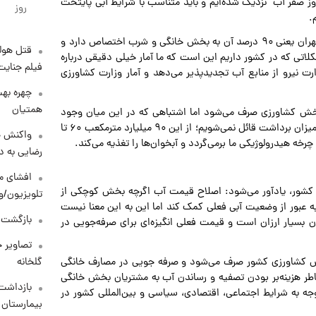
"روز صفر آب" نزدیک شده‌ایم و باید متناسب با شرایط آبی پایتخت
روز
.
این پژوهشگر حوزه آب تاکید می‌کند: بیشترین آب مصرفی در تهران یعنی ۹۰ درصد آن به بخش خانگی و شرب اختصاص دارد و
قتل هول
اتی که در کشور داریم این است که ما آمار خیلی دقیقی درباره
فیلم جنایت
 نیرو از منابع آب تجدیدپذیر می‌دهد و آمار وزارت کشاورزی
چهره بهت
همتیان
که ۹۰ درصد آب مصرفی در بخش کشاورزی صرف می‌شود اما اشتباهی که در این میان وجود
دارد این است که اساسا تفکیک و تفاوتی بین میزان مصرف و میزان برداشت قائل نمی‌شویم؛ از این ۹۰ میلیارد مترمکعب ۶۰ تا
واکنش خ
رضایی به د
افشای مح
ور، یادآور می‌شود: اصلاح قیمت آب اگرچه بخش کوچکی از
تلویزیون/و
به عبور از وضعیت آبی فعلی کمک کند اما این به این معنا نیست
بازگشت م
 بسیار ارزان است و قیمت فعلی انگیزه‌ای برای صرفه‌جویی در
تصاویر ج
خش کشاورزی کشور صرف می‌شود و صرفه جویی در مصارف خانگی
گلخانه
طر هزینه‌بر بودن تصفیه و رساندن آب به مشتریان بخش خانگی
بازداشت 
جه به شرایط اجتماعی، اقتصادی، سیاسی و بین‌المللی کشور در
بیمارستان 