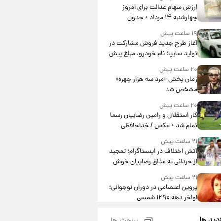
ارزش سهام عدالت برای امروز
چهارشنبه ۱۴ مرداد + جدول
۱۹ ساعت پیش
آغاز طرح جدید فروش مشارکت در
تولید سایپا؛ نام خودرو، مبلغ پیش
پرداخت و زمان تحویل | سود
۲۰ ساعت پیش
مشارکت چند درصد است؟
زمان پخش «مرد سه هزار چهره»
مشخص شد
۲۰ ساعت پیش
کار استقلال و رامین رضاییان رسما
تمام شد + عکس / خداحافظی
صمیمانه آبی ها با رامین!
۲۱ ساعت پیش
آتش اختلاف در اینستاگرام؛ تمجید
از حردانی به مذاق رضاییان خوش
نیامد+عکس
۲۱ ساعت پیش
پروین اعتصامی در دوران نوجوانی؛
اواخر دهه ۱۲۹۰ شمسی
۲۱ ساعت پیش
زدید ها