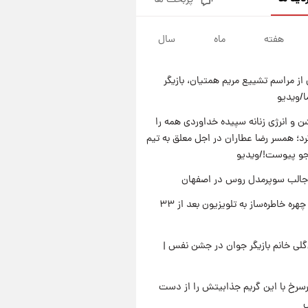
پربحث ها
قدرت‌نمایی نظامی چین؛ بمب‌افکن
حامل موشک هسته‌ای در آسمان
ظاهر شد
هفته
ماه
سال
۲۲ ساعت پیش
رونالدو از گنجینه خودروهای
لوکسش رونمایی کرد
از مراسم تشییع مریم همتیان، بازیگر
۱ روز پیش
/ویدیو
قیمت دلار در بازار آزاد امروز
چهارشنبه ۱۴ مرداد ۱۴۰۵/ نرخ‌ها
 و انرژی زنانه سپیده خداوردی همه را
ثابت ماند؟ +جدول
؛ همسر رضا عطاران در اجل معلق به تیم
۲۳ ساعت پیش
علی مطهری: اجرای کامل
جو پیوست!/ویدیو
تفاهم‌نامه اسلام‌آباد، پیروزی
جالب سوپرمدل روس در اصفهان
بزرگ‌تری برای ایران است
بازگشت چهره خاطره‌ساز به تلویزیون بعد از ۳۳
لی خانم بازیگر جوان در جشن نفس |
رسرخ با این گریم جذابیتش را از دست