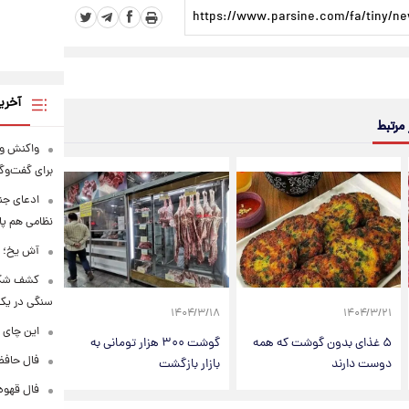
آخری
 مرتبط
واکنش ون
برای گفت‌و
ادعای جنج
نظامی هم پ
آش یخ؛ غ
کشف شگف
سنگی در یک
۱۴۰۴/۳/۱۸
۱۴۰۴/۳/۲۱
این چای 
۵ غذای بدون گوشت که همه
گوشت ۳۰۰ هزار تومانی به
فال حافظ پنجشنبه
دوست دارند
بازار بازگشت
فال قهوه روزانه