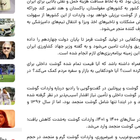
یل بود که به لحاظ مسافت هزینه حمل و نقلی بالایی برای ایران
 کشور به کشورهای مغولستان، پاکستان و هند تغییر کند چراکه
از ۹۰ تا ۱۸۰ هزار تومان ارزان‌تر از گوشت برزیلی خواهد بود، واردات از این کشورها از سهولت
 مشکلات و تاخیرهای اخذ ویزا و انتقال تیم‌های دامپزشکی به
ف کننده منجر می‌شود.
کفایی در تولید گوشت قرمز تا پایان دولت چهاردهم را داده
ز کشور از طریق واردات تامین می‌شود و به گفته وزیر جهاد کشاورزی ایران
این زمینه برنامه‌ریزی‌های لازم انجام شده است.
 همراه داشته باشد که آیا قیمت تمام شده گوشت داخلی برای
کرده است؟ آیا خودکفایی به بازار و سفره مردم کمک ‌می‌کند؟ در
وشت و پروتئین در گفت‌وگویی با رادیو درباره واردات گوشت
 گوشت داخلی و تأمین نیاز اقشار آسیب‌پذیر در نظر گرفته شده
بود. واردات گوشت از حدود سال‌های ۱۳۹۳ و ۱۳۹۴ آغاز شد و در ابتدا تنها شامل گوشت منجمد بود، اما از سال ۱۳۹۶ و
وی از تغییرات اخیر در سیاست واردات گفت و عنوان کرد: در سال‌های ۱۴۰۰ و ۱۴۰۱، واردات گوشت به‌شدت کاهش یافت؛
 کمی گوشت منجمد وارد می‌شد.
بک افزود: اما از سال ۱۴۰۱، با فشاری عجیب‌وغریب و غیرضروری، واردات گوشت گرم و منجمد در حجم
پربا