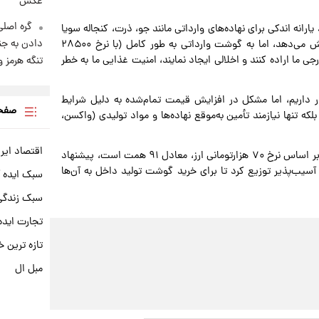
عکس
گره اصلی
انه اندکی برای نهاده‌های وارداتی مانند جو، ذرت، کنجاله سویا
دادن به جن
می‌دهد که تنها ۲۰ تا ۲۵ درصد از هزینه خوراک دام را پوشش می‌دهد، اما به گوشت وارداتی به طور کامل (با نرخ ۲۸۵۰۰
ی ما اراده کنند و اخلالی ایجاد نمایند، امنیت غذایی ما به خطر
تنگه هرمز 
 داریم، اما مشکل در افزایش قیمت تمام‌شده به دلیل شرایط
صفحه
ه تنها نیازمند تأمین به‌موقع نهاده‌ها و مواد تولیدی (واکسن،
اقتصاد ایر
صدردادرس با اشاره به اینکه ۱,۳ میلیارد دلار واردات گوشت، بر اساس نرخ ۷۰ هزارتومانی ارز، معادل ۹۱ همت است، پیشنهاد
 آسیب‌پذیر توزیع کرد تا برای خرید گوشت تولید داخل به آن‌ها
سبک ایده 
سبک زندگی 
تجارت ایده
تازه ترین خ
مبل ال