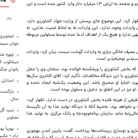
وسیعی ازسرگرفته شد. در سال گذشته ۲۳۸ هزار تن گوشت گرم و منجمد به ارزش ۱,۳ میلیارد دلار وارد کشور شده است و این
روز
ر خصوص دلایل واردات گسترده گوشت در سال ۱۴۰۱ اظهار کرد: این موضوع جای پرسش از وزارت جهاد کشاورزی دارد،
ی واردات وجود ندارد. این واردات نه به لحاظ امنیت غذایی، نه
توجیهی ندارد و هیچ یک از اهداف ادعا شده توسط مسئولین مربوطه
تصاویری 
جوان سینما
ی مصرف خانگی نیازی به واردات گوشت نیست، بیان کرد: واردات
چهره خشن
‌پذیر توجیه‌پذیر است.
میخکوب کرد
 که بخش کشاورزی را ورشکسته خوانده بود، سخنان وی را محل
بانوان جنگ
ورزی با این دیدگاه مخالف‌اند، تأکید کرد: آقای کلانتری سال‌ها
استایل 
ورد اشاره او صحیح باشد، این وضعیت یک‌شبه ایجاد نشده و
و نیز در این اتفاق بد دخیل و مسئول بوده‌ است.
سال
قیقی از هزینه فایده بخش کشاورزی در دست ندارد، اظهار کرد:
 و نخواهد بود، به‌شرط آنکه با دیدگاه تولید غذا به آن نگریسته
تیپ گل‌گ
رتبه مانند سازمان برنامه‌وبودجه و بانک مرکزی، به تولید غذا
تصاویر
پوریا پو
سازی و نوسازی زیرساخت‌ها پرداخت، گفت: پایین آمدن بهره‌وری
داد + عکس
 فناوری جدید و فقدان آموزش و ترویج است که متأسفانه هر