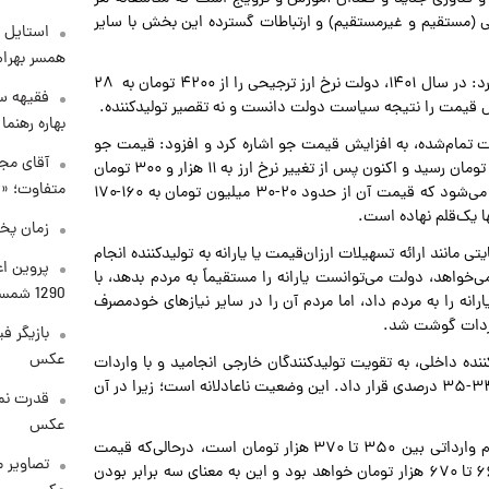
یی (مستقیم و غیرمستقیم) و ارتباطات گسترده این بخش با سایر
استایل ت
همسر بهرام
صدردادرس در خصوص افزایش قیمت گوشت داخلی، اشاره کرد: در سال ۱۴۰۱، دولت نرخ ارز ترجیحی را از ۴۲۰۰ تومان به ٢٨
فقیهه سل
بهاره رهنما
تمام‌شده، به افزایش قیمت جو اشاره کرد و افزود: قیمت جو
آقای مجر
از هزار و۳۵۰ تومان، قبل از حذف ارز ترجیحی، به ۲ هزار و۲۰۰ تومان رسید و اکنون پس از تغییر نرخ ارز به ۱۱ هزار و ۳۰۰ تومان
متفاوت؛ «غ
رسیده است. با محاسبه هزینه یک ماشین ۱۰ تنی جو، مشخص می‌شود که قیمت آن از حدود ۲۰-۳۰ میلیون تومان به ۱۶۰-۱۷۰
زمان پخ
 مانند ارائه تسهیلات ارزان‌قیمت یا یارانه به تولیدکننده انجام
پروین اع
ی‌خواهد، دولت می‌توانست یارانه را مستقیماً به مردم بدهد، با
1290 شمسی
نه را به مردم داد، اما مردم آن را در سایر نیازهای خودمصرف
اردات گوشت شد.
بازیگر ف
عکس
ه داخلی، به تقویت تولیدکنندگان خارجی انجامید و با واردات
گوشت یارانه‌ای، تولید داخلی را در مقابل رقابت نابرابر با تورم ۳۴-۳۵ درصدی قرار داد. این وضعیت ناعادلانه است؛ زیرا در آن
قدرت نم
عکس
وی در خصوص قیمت‌های فعلی اظهار کرد: قیمت گوشت گرم وارداتی بین ۳۵۰ تا ۳۷۰ هزار تومان است، درحالی‌که قیمت
تصاویر 
گوشت داخلی اگر با نرخ واقعی به دست مردم برسد، حدود ۶۶۰ تا ۶۷۰ هزار تومان خواهد بود و این به معنای سه برابر بودن