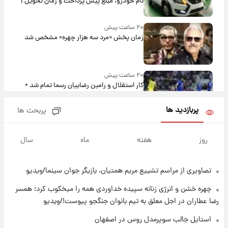
نام خودرو، مبلغ پیش پرداخت و زمان تحویل |
سود مشارکت چند درصد است؟
۲۰ ساعت پیش
زمان پخش «مرد سه هزار چهره» مشخص شد
۲۰ ساعت پیش
کار استقلال و رامین رضاییان رسما تمام شد +
عکس / خداحافظی صمیمانه آبی ها با رامین!
پربازدید ها
پربحث ها
۲۱ ساعت پیش
آتش اختلاف در اینستاگرام؛ تمجید از حردانی به
روز
هفته
ماه
سال
مذاق رضاییان خوش نیامد+عکس
تصاویری از مراسم تشییع مریم همتیان، بازیگر جوان سینما/ویدیو
۲۱ ساعت پیش
پروین اعتصامی در دوران نوجوانی؛ اواخر دهه
چهره خشن و انرژی زنانه سپیده خداوردی همه را میخکوب کرد؛ همسر
۱۲۹۰ شمسی
رضا عطاران در اجل معلق به تیم بانوان جنگجو پیوست!/ویدیو
۲۱ ساعت پیش
استایل جالب سوپرمدل روس در اصفهان