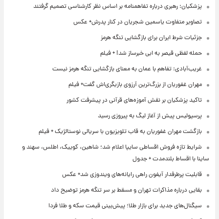
پزشکیان: رهبری درباره تفاهمنامه بر اساس نظر کارشناسی تصمیم گرفتند
تصاویر متفاوت یاسمین شجریان در کنار پدرش+ عکس
جزئیات شرط ایران برای بازگشایی تنگه هرمز
حمله لفظی قیصر به ابی خبرساز شد! + فیلم
غریب‌آبادی: تفاهم با عمان به معنای بازگشایی تنگه هرمز نیست
مهران غفوریان از بزرگ‌ترین آرزوی بازیگری‌اش گفت+ فیلم
تاکید پزشکیان بر نقش آموزه‌های قرآنی در پیشرفت کشور
پرسپولیس پیش از آغاز لیگ به پیروزی رسید
بازگشت مهران غفوریان به قاب تلویزیون با سریالی نوستالژیک + فیلم
شرایط تازه فروش اقساطی سایپا اعلام شد؛ شاهین، کوییک، اطلس، سهند و
ساینا با اقساط بلندمدت + جدول
قابلیت پرطرفدار آیفون راهی رایانه‌های ویندوزی شد+ عکس
بقایی درباره مذاکرات تهران و مسقط بر سر تنگه هرمز توضیح داد
سیگنال‌های جدید برای بازار طلا؛ پیش‌بینی قیمت سکه و طلا فردا