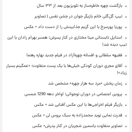
قدرت‌نمایی نظامی چین؛ بمب‌افکن حامل موشک
بازگشت چهره خاطره‌ساز به تلویزیون بعد از ۳۳ سال
هسته‌ای در آسمان ظاهر شد
تیپ گل‌گلی خانم بازیگر جوان در جشن نفس | تصاویر
۲۲ ساعت پیش
پوریا پورسرخ با این گریم جذابیتش را از دست داد + عکس
رونالدو از گنجینه خودروهای لوکسش رونمایی
کرد
استایل تابستانی مینا مختاری در کنار پسرش؛ همسر بهرام رادان با این
تیپ دیده شد!
۲۳ ساعت پیش
فقیهه سلطانی و افسانه چهره‌آزاد در فیلم جدید بهاره رهنما
قیمت دلار در بازار آزاد امروز چهارشنبه ۱۴ مرداد
۱۴۰۵/ نرخ‌ها ثابت ماند؟ +جدول
آقای مجریِ دوران کودکی خیلی‌ها با یک پست متفاوت؛ «غمگینم بسیار
زیاد»!
۲۳ ساعت پیش
علی مطهری: اجرای کامل تفاهم‌نامه اسلام‌آباد،
زمان پخش «مرد سه هزار چهره» مشخص شد
پیروزی بزرگ‌تری برای ایران است
پروین اعتصامی در دوران نوجوانی؛ اواخر دهه 1290 شمسی
بازیگر فیلم اخراجی‌ها با این عکس آفتابی شد + عکس
قدرت نمایی نوید محمدزاده به سبک بروس لی + عکس
تصاویر متفاوت یاسمین شجریان در کنار پدرش+ عکس