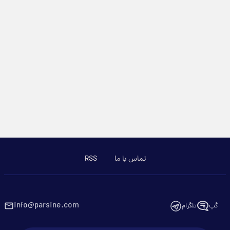
تماس با ما
RSS
info@parsine.com
گپ
تلگرام