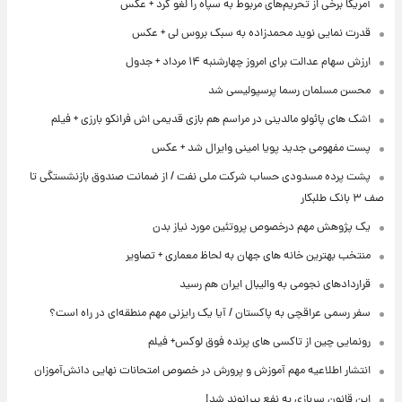
آمریکا برخی از تحریم‌های مربوط به سپاه را لغو کرد + عکس
قدرت نمایی نوید محمدزاده به سبک بروس لی + عکس
ارزش سهام عدالت برای امروز چهارشنبه ۱۴ مرداد + جدول
محسن مسلمان رسما پرسپولیسی شد
اشک های پائولو مالدینی در مراسم هم بازی قدیمی اش فرانکو بارزی + فیلم
پست مفهومی جدید پویا امینی وایرال شد + عکس
پشت پرده‌ مسدودی حساب شرکت ملی نفت / از ضمانت صندوق بازنشستگی تا
صف ۳ بانک طلبکار
یک پژوهش مهم درخصوص پروتئین مورد نیاز بدن
منتخب بهترین خانه های جهان به لحاظ معماری + تصاویر
قراردادهای نجومی به والیبال ایران هم رسید
سفر رسمی عراقچی به پاکستان / آیا یک رایزنی مهم منطقه‌ای در راه است؟
رونمایی چین از تاکسی های پرنده فوق لوکس+ فیلم
انتشار اطلاعیه مهم آموزش و پرورش در خصوص امتحانات نهایی دانش‌آموزان
این قانون سربازی به نفع بیرانوند شد!