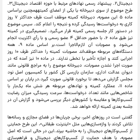
دیجیتال۲. پیشنهاد رسمی نهادهای مرتبط با حوزه اقتصاد دیجیتال۳.
طرح موضوع از سوی دبیرخانه یا یکی از اعضای کمیتههمچنین براساس
ماده ۵ این مصوبه، دبیرخانه کمیته موظف است ظرف حداکثر ۷ روز
کاری به درخواست‌ها رسیدگی کرده و نتیجه را اعلام کند. سپس موضوع
در دستور کار جلسه رسمی کمیته قرار می‌گیرد. تصمیم‌گیری در کمیته
نیز طبق ماده ۶، با حضور حداقل ۴ عضو رسمی و با رأی اکثریت انجام
می‌شود و مصوبات آن لازم‌الاجرا است.بر اساس ماده ۹، همه
دستگاه‌های مربوطه موظف‌اند مصوبات کمیته را حداکثر ظرف ۱۰ روز
اجرایی کنند و اجازه تأخیر یا تخطی ندارند. در ماده ۱۰ نیز آمده که در
صورت اجرا نشدن مصوبات، دبیرخانه موضوع را به مراجع قانونی مانند
دیوان عدالت اداری، سازمان بازرسی کل کشور یا کمیسیون اصل نود
مجلس گزارش می‌دهد تا برخورد قانونی صورت گیرد.در پایان بر اساس
ماده ۱۱، عملکرد کمیته و نهادهای مربوطه هر شش ماه یک‌بار با
شاخص‌هایی مانند تعداد درخواست‌ها، سرعت رسیدگی، میزان رضایت
کسب‌وکارها و مقایسه با کشورهای دیگر بررسی می‌شود و گزارش آن در
جلسه بعدی کمیته ارائه خواهد شد.
گفتنی است در روزهای اخیر، برخی جریان‌ها در فضای مجازی و رسانه‌ها
تلاش کردند با واژه‌سازی‌هایی مثل «اینترنت طبقاتی»، این طرح حمایتی
از کسب‌وکارهای دیجیتال را به حاشیه ببرند.این در حالی است که اصل
مصوبه، با هدف حمایت از کسب‌وکارهای دیجیتال و فراهم‌سازی