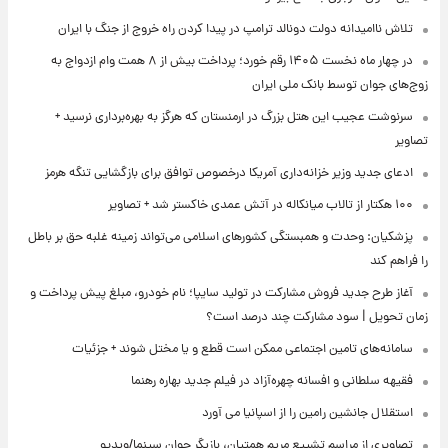
تلاش ناامیدانه‌ دولت دونالد ترامپ در پیدا کردن راه خروج از جنگ با ایران
در چهار ماه نخست ۱۴۰۵ رقم خورد؛ پرداخت بیش از ۸ همت وام ازدواج به
زوج‌های جوان توسط بانک ملی ایران
سرنوشت عجیب این هتل بزرگ در ارمنستان که هرگز به بهره‌برداری نرسید +
تصاویر
ادعای جدید وزیر خزانه‌داری آمریکا درخصوص توافق برای بازگشایی تنگه هرمز
۱۰۰ هکتار از تالاب میانکاله در آتش عمدی خاکستر شد + تصاویر
پزشکیان: وحدت و همبستگی کشورهای اسلامی می‌تواند زمینه غلبه حق بر باطل
را فراهم کند
آغاز طرح جدید فروش مشارکت در تولید سایپا؛ نام خودرو، مبلغ پیش پرداخت و
زمان تحویل | سود مشارکت چند درصد است؟
سامانه‌های تامین اجتماعی ممکن است قطع و یا مختل شوند + جزئیات
فقیهه سلطانی و افسانه چهره‌آزاد در فیلم جدید بهاره رهنما
استقلال جانشین رامین را از اسپانیا می آورد
تصاویری از مراسم تشییع مریم همتیان، بازیگر جوان سینما/ویدیو