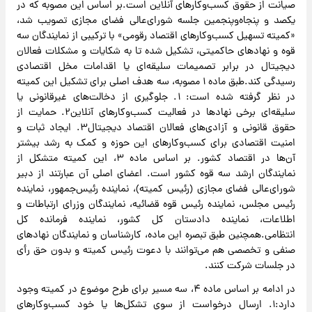
صیانت از حقوق کسب‌وکارهای آنلاین است.بر اساس این مصوبه که در
یکصد و پنجاه‌وپنجمین جلسه شورای‌عالی فضای مجازی تصویب شد،
«کمیته تسهیل کسب‌وکارهای اقتصاد رقومی» با ترکیبی از نمایندگان سه
قوه و نهادهای حاکمیتی، تشکیل شده تا به شکایات و مشکلات فعالان
دیجیتال در برابر تصمیمات سلیقه‌ای یا اقدامات مخل اقتصادی
رسیدگی کند.طبق ماده ۱ مصوبه، سه هدف اصلی برای تشکیل این کمیته
در نظر گرفته شده است: ۱. جلوگیری از دخالت‌های غیرقانونی یا
سلیقه‌ای برخی نهادها در فعالیت کسب‌وکارهای آنلاین۲. حمایت از
حقوق قانونی و آزادی‌های فعالان اقتصاد دیجیتال۳. ایجاد ثبات و
امنیت اقتصادی برای کسب‌وکارهای این حوزه و کمک به رشد بیشتر
آن‌ها در اقتصاد کشور. بر اساس ماده ۳، این کمیته متشکل از
نمایندگان ارشد سه قوه کشور است. اعضای اصلی آن عبارتند از دبیر
شورای‌عالی فضای مجازی (رئیس کمیته)، نماینده رئیس‌جمهور، نماینده
رئیس مجلس، نماینده رئیس قوه قضائیه، نمایندگان وزرای ارتباطات و
اطلاعات، نماینده دادستان کل کشور، نماینده فرمانده کل
انتظامی.همچنین طبق تبصره این ماده، کارشناسان و نمایندگان نهادهای
صنفی و تخصصی هم می‌توانند با دعوت رئیس کمیته و بدون حق رأی
در جلسات شرکت کنند.
در ادامه بر اساس ماده ۴، سه مسیر برای طرح موضوع در کمیته وجود
دارد:۱. ارسال درخواست از سوی تشکل‌ها یا خود کسب‌وکارهای