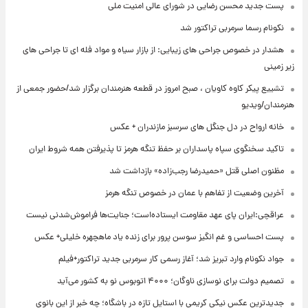
پست جدید محسن رضایی در شورای عالی امنیت ملی
نکونام رسما سرمربی تراکتور شد
هشدار در خصوص جراحی های زیبایی: از بازار سیاه و مواد فله ای تا جراحی های
زیر زمینی
تشییع پیکر کاوه کاویان ، صبح امروز در قطعه هنرمندان برگزار شد/حضور جمعی از
هنرمندان/ویدیو
خانه ارواح در دل جنگل های سرسبز مازندران + عکس
تاکید سخنگوی سپاه پاسداران بر حفظ تنگه هرمز تا پذیرفتن همه شروط ایران
مظنون اصلی قتل «حمیدرضا رجب‌زاده» بازداشت شد
آخرین وضعیت از تفاهم با عمان در خصوص تنگه هرمز
عراقچی:ایران پای عهد مقاومت ایستاده‌است؛ جنایت‌ها فراموش‌شدنی نیست
پست احساسی و غم انگیز سوسن پرور برای زنده یاد ماهچهره خلیلی+ عکس
جواد نکونام وارد تبریز شد؛ آغاز رسمی کار سرمربی جدید تراکتور+فیلم
تصمیم دولت برای نوسازی ناوگان؛ ۴۰۰۰ اتوبوس نو به کشور می‌آید
جدیدترین عکس نیکی کریمی با استایل تازه در باشگاه؛ چه خبر از این بانوی