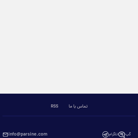
تماس با ما
RSS
info@parsine.com
گپ
تلگرام