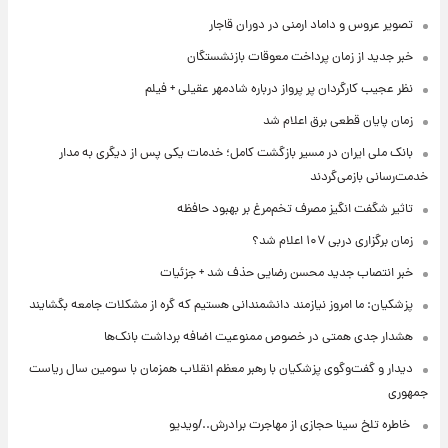
تصویر عروس و داماد ارمنی در دوران قاجار
خبر جدید از زمان پرداخت معوقات بازنشستگان
نظر عجیب کارگردان پر پرواز درباره شادمهر عقیلی + فیلم
زمان پایان قطعی برق اعلام شد
بانک ملی ایران در مسیر بازگشت کامل؛ خدمات یکی پس از دیگری به مدار
خدمت‌رسانی بازمی‌گردند
تاثیر شگفت انگیز مصرف تخم‌مرغ بر بهبود حافظه
زمان برگزاری دربی ۱۰۷ اعلام شد؟
خبر انتصاب جدید محسن رضایی حذف شد + جزئیات
پزشکیان: ما امروز نیازمند دانشمندانی هستیم که گره از مشکلات جامعه بگشایند
هشدار جدی همتی در خصوص ممنوعیت اضافه ‌برداشت بانک‌ها
دیدار و گفت‌وگوی پزشکیان با رهبر معظم انقلاب همزمان با سومین سال ریاست
جمهوری
⁨ خاطره تلخ سینا حجازی از مهاجرت برادرش../ویدیو