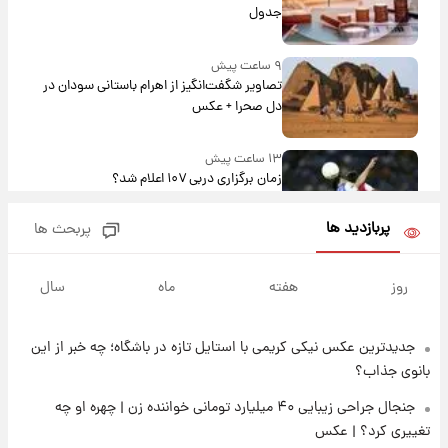
جدول
۹ ساعت پیش
تصاویر شگفت‌انگیز از اهرام باستانی سودان در
دل صحرا + عکس
۱۳ ساعت پیش
زمان برگزاری دربی ۱۰۷ اعلام شد؟
پربازدید ها
پربحث ها
۱۳ ساعت پیش
خبر انتصاب جدید محسن رضایی حذف شد +
روز
هفته
ماه
سال
جزئیات
جدیدترین عکس نیکی کریمی با استایل تازه در باشگاه؛ چه خبر از این
۱۴ ساعت پیش
پست جدید محسن رضایی در شورای عالی امنیت
بانوی جذاب؟
ملی
جنجال جراحی زیبایی ۴۰ میلیارد تومانی خواننده زن | چهره او چه
تغییری کرد؟ | عکس
۱۸ ساعت پیش