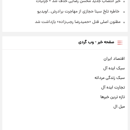
خبر انتصاب جدید محسن رضایی حذف شد + جزئیات
⁨ خاطره تلخ سینا حجازی از مهاجرت برادرش../ویدیو
مظنون اصلی قتل «حمیدرضا رجب‌زاده» بازداشت شد
صفحه خبر - وب گردی
اقتصاد ایران
سبک ایده آل
سبک زندگی مردانه
تجارت ایده آل
تازه ترین خبرها
مبل ال