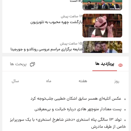
راه است
۱۲ ساعت پیش
بازگشت چهره محبوب به تلویزیون
۱۵ ساعت پیش
شایعه برگزاری مراسم عروسی رونالدو و جورجینا
باعث شد یک اتفاق جالب رخ دهد.
پربازدید ها
پربحث ها
۱۵ ساعت پیش
قیمت طلا و سکه امروز دوشنبه ۱۹ مرداد ۱۴۰۵
روز
هفته
ماه
سال
عکس‌ آتلیه‌ای همسر سابق اشکان خطیبی جلب‌توجه کرد
۲۳ ساعت پیش
پیش‌ بینی قیمت دلار دوشنبه ۱۹ مرداد ۱۴۰۵
پست معنادار منوچهر هادی درباره خیانت و بی‌معرفتی
تولد ۱۳ سالگی پناه استخری «دختر شاهرخ استخری» با یک سورپرایز
۲۰ ساعت پیش
خاص از طرف مادرش