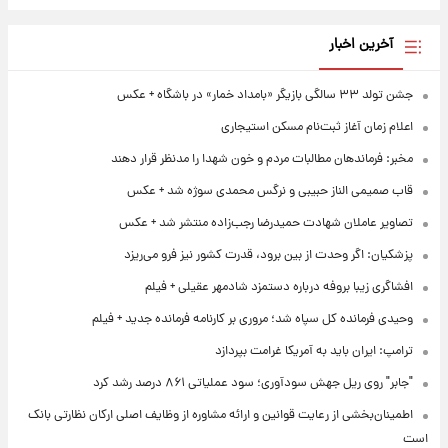
آخرین اخبار
جشن تولد ۳۳ سالگی بازیگر «بامداد خمار» در باشگاه + عکس
اعلام زمان آغاز ثبت‌نام مسکن استیجاری
مخبر: فرماندهان مطالبات مردم و خون شهدا را مدنظر قرار دهند
قاب صمیمی الناز حبیبی و نرگس محمدی سوژه شد + عکس
تصاویر عاملان شهادت حمیدرضا رجب‌زاده منتشر شد + عکس
پزشکیان: اگر وحدت از بین برود، قدرت کشور نیز فرو می‌ریزد
افشاگری زیبا بروفه درباره دستمزد شادمهر عقیلی + فیلم
وحیدی فرمانده کل سپاه شد؛ مروری بر کارنامه فرمانده جدید + فیلم
ترامپ: ایران باید به آمریکا غرامت بپردازد
"جابر" روی ریل جهش سودآوری؛ سود عملیاتی ۸۶۱ درصد رشد کرد
اطمینان‌بخشی از رعایت قوانین و ارائه مشاوره از وظایف اصلی ارکان نظارتی بانک
است