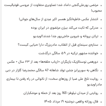
فال حافظ دوشنبه ۱۹ مرداد ماه ۱۴۰۵
مرتضی پورعلی‌گنجی داماد شد؛ تصاویری متفاوت از عروسی فوتبالیست
محبوب!
۲۱ ساعت پیش
انتشار عکس خاطره‌انگیز همسر اکبر عبدی از سال‌های جوانی!
فال قهوه روزانه دوشنبه ۱۹ مرداد ماه ۱۴۰۵
مدرکی که ثابت می‌کند بیژن مرتضوی در ایران بوده
ترلان پروانه و شروین حاجی‌پور جدا شدند!/ویدیو
۲۲ ساعت پیش
ستاره‌ی سینمای قبل از انقلاب، مادربزرگ دارا حیایی کیست؟
فال روزانه واقعی دوشنبه ۱۹ مرداد ۱۴۰۵
خواننده مشهور ترکیه در ۵۹ سالگی درگذشت
دورهمی نوستالژیک بازیگران «ارباب حلقه‌ها» بعد از ۲۳ سال + عکس
۱ روز پیش
محل کشف جسد حمیدرضا رجب‌زاده مشخص
نگاهی به سورپرایز جشن تولد شاهانه 47 سالگی محمدرضا گلزار در دبی
شد
روایت تلخ علی ضیا از روزهای سخت: از ناتوانی در راه رفتن تا بیماری
مادر/ویدیو
روایتی از میدان نیلوفر؛ 163 روز بعد از حمله و موشکباران
فال روزانه واقعی دوشنبه ۱۹ مرداد ۱۴۰۵