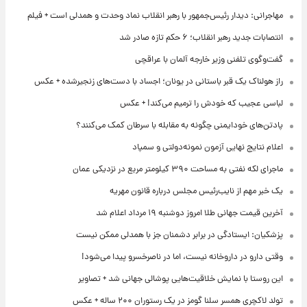
مهاجرانی: دیدار رئیس‌جمهور با رهبر انقلاب نماد وحدت و همدلی است + فیلم
انتصابات جدید رهبر انقلاب؛ ۶ حکم تازه صادر شد
گفت‌وگوی تلفنی وزیر خارجه آلمان با عراقچی
راز هولناک یک قبر باستانی در یونان؛ اجساد با دست‌های زنجیرشده + عکس
لباسی عجیب که خودش را ترمیم می‌کند! + عکس
پادتن‌های خودایمنی چگونه به مقابله با سرطان کمک می‌کنند؟
اعلام نتایج نهایی آزمون نمونه‌دولتی و سمپاد
ماجرای لکه نفتی به مساحت ۳۹۰ کیلومتر مربع در نزدیکی عمان
یک خبر مهم از نایب‌رئیس مجلس درباره قانون مهریه
آخرین قیمت جهانی طلا امروز دوشنبه ۱۹ مرداد اعلام شد
پزشکیان: ایستادگی در برابر دشمنان جز با همدلی ممکن نیست
وقتی دارو در داروخانه نیست، اما در ناصرخسرو پیدا می‌شود!
این روستا با نمایش خلاقیت‌هایی پوشالی جهانی شد + تصاویر
تولد لاکچری همسر سلنا گومز در یک رستوران ۲۰۰ ساله + عکس