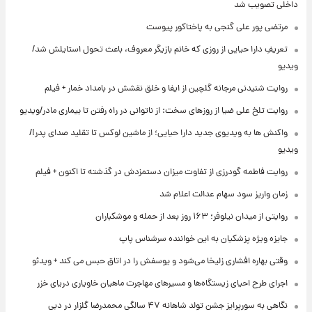
داخلی تصویب شد
مرتضی پور علی گنجی به پاختاکور پیوست
تعریفِ دارا حیایی از روزی که خانم بازیگر معروف، باعث تحول استایلش شد/
ویدیو
روایت شنیدنی مرجانه گلچین از ایفا و خلق نقشش در بامداد خمار + فیلم
روایت تلخ علی ضیا از روزهای سخت: از ناتوانی در راه رفتن تا بیماری مادر/ویدیو
واکنش ها به ویدیوی جدید دارا حیایی؛ از ماشین لوکس تا تقلید صدای پدر!/
ویدیو
روایت فاطمه گودرزی از تفاوت میزان دستمزدش در گذشته تا اکنون + فیلم
زمان واریز سود سهام عدالت اعلام شد
روایتی از میدان نیلوفر؛ ۱۶۳ روز بعد از حمله و موشکباران
جایزه ویژه پزشکیان به این خواننده سرشناس پاپ
وقتی بهاره افشاری زلیخا می‌شود و یوسفش را در اتاق حبس می کند + ویدئو
اجرای طرح احیای زیستگاه‌ها و مسیرهای مهاجرت ماهیان خاویاری دریای خزر
نگاهی به سورپرایز جشن تولد شاهانه ۴۷ سالگی محمدرضا گلزار در دبی