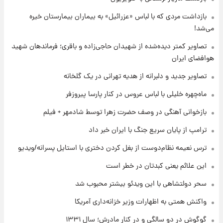
۱ روز پیش
داشت مردی که با لباس «عزرائیل» به بیماران بیمارستان خیره
تصاویر کمتر دیده‌شده از شهیدان حاجی‌زاده و
!
باقری؛ فرماندهان شهید هوافضای ایران
ویر کمتر دیده‌شده از شهیدان حاجی‌زاده و باقری؛ فرماندهان شهید
ای ایران
۱ روز پیش
قیمت خودروهای سایپا تغییر کرد؛ لیست قیمت
ویر جدید و دلبرانه از هدیه تهرانی در یک گلخانه
جمعه ۱۶ مرداد منتشر شد
‌چهره خلیلی با لباس عروس در کنار پارسا پیروزفر
۱ روز پیش
خوانی آهنگی در وصف حضرت زهرا توسط شادمهر + فیلم
جدول قیمت ایران‌خودرو امروز جمعه ۱۶ مرداد؛
قیمت‌ها تغییر کرد
مپ از پایان سریع جنگ با ایران خبر داد
 نعیمه نظام‌دوست از بغل کردن دختری با استایل پسرانه/ویدیو
 علائم یعنی کبدتان در خطر است
 دولتشاهی با این ویدئو بیشتر محبوب شد
نش همتی به اظهارات وزیر خزانه‌داری آمریکا
وش در دو سالگی و در کنار مادرش؛ سال ۱۳۳۱