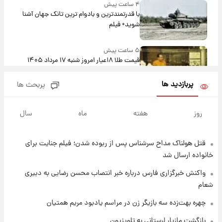
۴ ساعت پیش
با قدرتمندترین و بادوام ترین تانک جهان آشنا
شوید+ فیلم
۵ ساعت پیش
قیمت طلا ۱۸عیار امروز شنبه ۱۷ مرداد ۱۴۰۵
+جدول
پربازدید ها
پربحث ها
۵ ساعت پیش
قیمت محصولات ایران‌خودرو و سایپا امروز شنبه
ز
هفته
ماه
سال
۱۷ مرداد ۱۴۰۵
 هولناک مداح سرشناس پس از ربوده شدن؛ فیلم جنایت برای
۱۹ ساعت پیش
یک پیش ‌بینی مهم برای قیمت دلار، طلا و سکه
ده ارسال شد
شنبه ۱۷ مرداد ۱۴۰۵
نش خبرگزاری فارس درباره خبر انتصاب محسن رضایی به دبیری
۱۹ ساعت پیش
بازیکن به درد نخور استقلال با مقصد اروپا این
ه بهت‌زده سه بازیگر زن در مراسم یادبود مریم همتیان
تیم را ترک کرد!
گشت مازیار لرستانی به تلویزیون