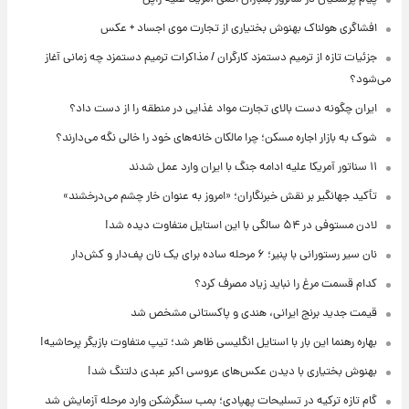
اگری هولناک بهنوش بختیاری از تجارت موی اجساد + عکس
یات تازه از ترمیم دستمزد کارگران / مذاکرات ترمیم دستمزد چه زمانی آغاز
د؟
ان چگونه دست بالای تجارت مواد غذایی در منطقه را از دست داد؟
 به بازار اجاره مسکن؛ چرا مالکان خانه‌های خود را خالی نگه می‌دارند؟
ید جهانگیر بر نقش خبرنگاران؛ «امروز به عنوان خار چشم می‌درخشند»
فی در ۵۴ سالگی با این استایل متفاوت دیده شد!
رستورانی با پنیر؛ ۶ مرحله ساده برای یک نان پف‌دار و کش‌دار
م قسمت مرغ را نباید زیاد مصرف کرد؟
ت جدید برنج ایرانی، هندی و پاکستانی مشخص شد
ره رهنما این بار با استایل انگلیسی ظاهر شد؛ تیپ متفاوت بازیگر پرحاشیه!
وش بختیاری با دیدن عکس‌های عروسی اکبر عبدی دلتنگ شد!
 تازه ترکیه در تسلیحات پهپادی؛ بمب سنگرشکن وارد مرحله آزمایش شد