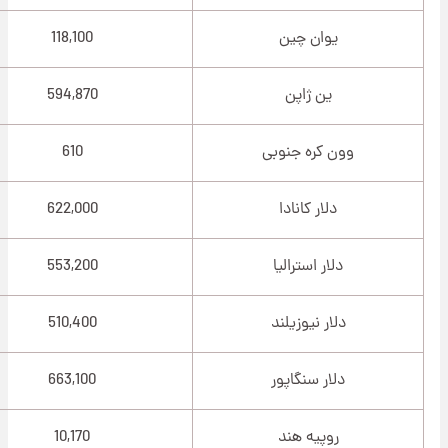
یوان چین
118,100
ین ژاپن
594,870
وون کره جنوبی
610
دلار کانادا
622,000
دلار استرالیا
553,200
دلار نیوزیلند
510,400
دلار سنگاپور
663,100
روپیه هند
10,170