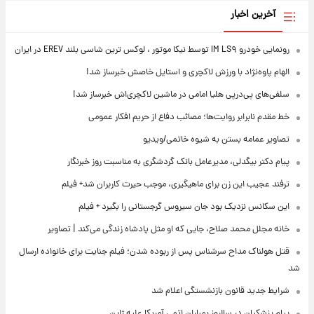
آخرین اخبار
IM LS۹ توسط نیکا موتور ، لوکس ترین شاسی بلند EREV در ایران
ام پاوه‌نژاد با ورزش لاکچری و استایل خاصش خبرساز شد!
ی‌های پی‌درپی هلیا امامی در ماشین لاکچری‌اش خبرساز شد!
مقدم نابرابر روایت‌ها؛ مصائب دفاع از حریم افکار عمومی
ویر عمامه بستن به شیوه خاتمی/ویدیو
م دکتر بیگدلی، مدیرعامل بانک گردشگری به مناسبت روز خبرنگار
ند عجیب این زن برای ماهیگیری، موجب حیرت کاربران شد+ فیلم
 سکانس نزدیک بود جان سیروس گرجستانی را بگیرد + فیلم
ه مجلل محمد صلاح، جایی که او مثل پادشاه زندگی می‌کند | تصاویر
 هولناک مداح سرشناس پس از ربوده شدن؛ فیلم جنایت برای خانواده ارسال
یط جدید قانون بازنشستگی اعلام شد
م پزشکیان در سالروز بمباران اتمی آمریکا علیه ژاپن