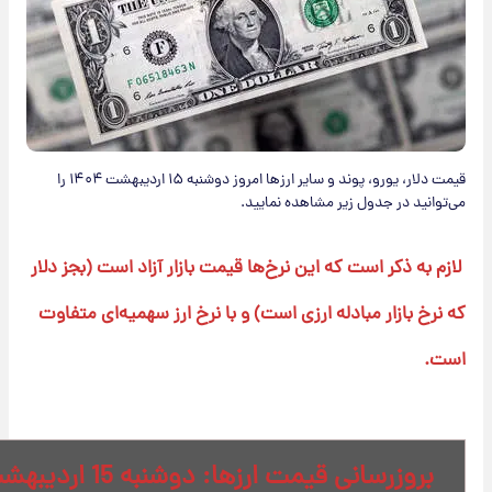
قیمت دلار، یورو، پوند و سایر ارز‌ها امروز دوشنبه ۱۵ اردیبهشت ۱۴۰۴ را
انید در جدول زیر مشاهده نمایید.
 به ذکر است که این نرخ‌ها قیمت بازار آزاد است (بجز دلار
رخ بازار مبادله ارزی است) و با نرخ ارز سهمیه‌ای متفاوت
.
بروزرسانی قیمت ارزها: دوشنبه 15 اردیبهشت