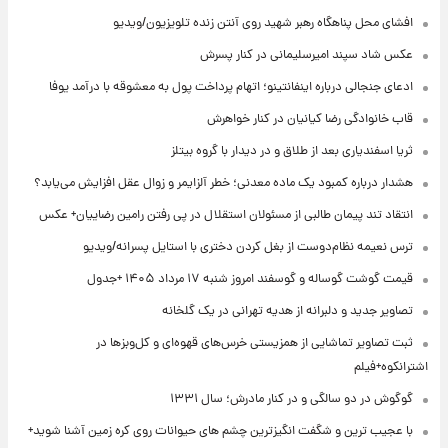
ای محل پناهگاه‌ رهبر شهید روی آنتن زنده تلویزیون/ویدیو
 شاد سپند امیرسلیمانی در کنار پسرش
ای جنجالی درباره اینفانتینو؛ اتهام پرداخت پول به معشوقه با درآمد یوفا
 خانوادگی رضا کیانیان در کنار خواهرش
ا اسفندیاری بعد از طلاق و در دیدار با گروه بیتلز
ار درباره کمبود یک ماده معدنی؛ خطر آلزایمر و زوال عقل افزایش می‌یابد؟
قاد تند پیمان طالبی از مسئولان استقلال در پی رفتن رامین رضاییان+ عکس
 نعیمه نظام‌دوست از بغل کردن دختری با استایل پسرانه/ویدیو
 گوشت گوساله و گوسفند امروز شنبه ۱۷ مرداد ۱۴۰۵ +جدول
ویر جدید و دلبرانه از هدیه تهرانی در یک گلخانه
 تصاویر تماشایی از همزیستی خرس‌های قهوه‌ای و کل‌وبزها در
کوه+فیلم
وش در دو سالگی و در کنار مادرش؛ سال ۱۳۳۱
عجیب ترین و شگفت انگیزترین چشم های حیوانات روی کره زمین آشنا شوید+