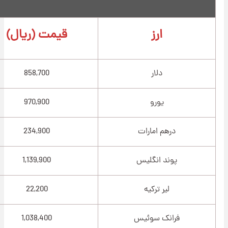
ارز
قیمت (ریال)
دلار
858,700
یورو
970,900
درهم امارات
234,900
پوند انگلیس
1,139,900
لیر ترکیه
22,200
فرانک سوئیس
1,038,400