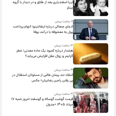
ثریا اسفندیاری بعد از طلاق و در دیدار با گروه
بیتلز
۲ ساعت پیش
ادعای جنجالی درباره اینفانتینو؛ اتهام پرداخت
پول به معشوقه با درآمد یوفا
۳ ساعت پیش
هشدار درباره کمبود یک ماده معدنی؛ خطر
آلزایمر و زوال عقل افزایش می‌یابد؟
۳ ساعت پیش
انتقاد تند پیمان طالبی از مسئولان استقلال در
پی رفتن رامین رضاییان+ عکس
۳ ساعت پیش
قیمت گوشت گوساله و گوسفند امروز شنبه ۱۷
مرداد ۱۴۰۵ +جدول