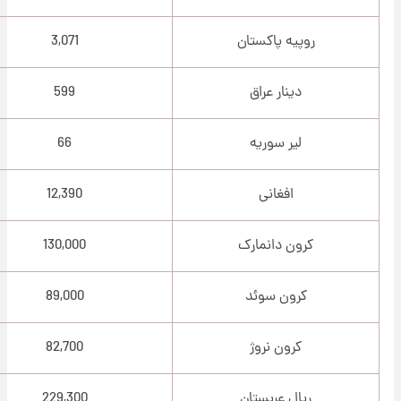
روپیه پاکستان
3,071
دینار عراق
599
لیر سوریه
66
افغانی
12,390
کرون دانمارک
130,000
کرون سوئد
89,000
کرون نروژ
82,700
ریال عربستان
229,300