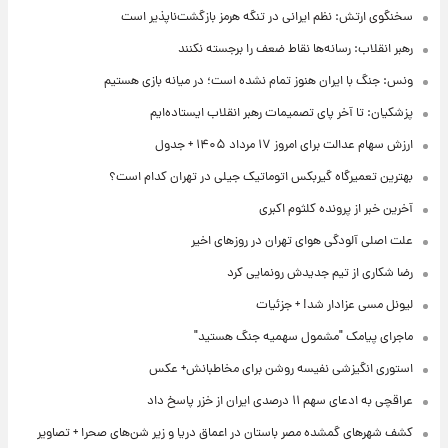
سخنگوی ارتش: نظم ایرانی در تنگه هرمز بازگشت‌ناپذیر است
رهبر انقلاب: رسانه‌ها نقاط ضعف را برجسته نکنند
ونس: جنگ با ایران هنوز تمام نشده است؛ در میانه بازی هستیم
پزشکیان: تا آخر پای تصمیمات رهبر انقلاب ایستاده‌ایم
ارزش سهام عدالت برای امروز ۱۷ مرداد ۱۴۰۵ + جدول
بهترین تعمیرگاه گیربکس اتوماتیک جیلی در تهران کدام است؟
آخرین خبر از پرونده کلثوم اکبری
علت اصلی آلودگی هوای تهران در روزهای اخیر
رضا شکاری از تیم جدیدش رونمایی کرد
لیونل مسی عزادار شد! + جزئیات
ماجرای پیامک "مشمول سهمیه جنگ هستید"
استوری انگیزشی نفیسه روشن برای مخاطبانش+ عکس
عراقچی به ادعای سهم ۱۱ درصدی ایران از خزر پاسخ داد
کشف شهرهای گمشده مصر باستان در اعماق دریا و زیر شن‌های صحرا + تصاویر