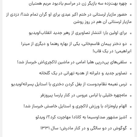
۲۱ ساعت پیش
چهره بهت‌زده سه بازیگر زن در مراسم یادبود مریم همتیان
ثریا اسفندیاری بعد از طلاق و در دیدار با گروه
حضور مازیار لرستانی در ختم اکبر عبدی برای او گران تمام شد!/ دزدی از
بیتلز
مازیار لرستانی آن هم در روز روشن
۲۱ ساعت پیش
برای اولین بار؛ انتشار تصاویری از رهبر جدید انقلاب/ویدیو
ادعای جنجالی درباره اینفانتینو؛ اتهام پرداخت
پول به معشوقه با درآمد یوفا
دو دختر پیمان قاسم‌خانی، یکی از بهاره رهنما و دیگری از میترا
ابراهیمی؛ در یک قاب!
۲۱ ساعت پیش
سلفی‌های پی‌درپی هلیا امامی در ماشین لاکچری‌اش خبرساز شد!
هشدار درباره کمبود یک ماده معدنی؛ خطر
آلزایمر و زوال عقل افزایش می‌یابد؟
تصاویر جدید و دلبرانه از هدیه تهرانی در یک گلخانه
ترس نعیمه نظام‌دوست از بغل کردن دختری با استایل پسرانه/ویدیو
۲۱ ساعت پیش
انتقاد تند پیمان طالبی از مسئولان استقلال در
ماه‌چهره خلیلی با لباس عروس در کنار پارسا پیروزفر
پی رفتن رامین رضاییان+ عکس
الهام پاوه‌نژاد با ورزش لاکچری و استایل خاصش خبرساز شد!
آشپز مشهور صداوسیما به کانادا مهاجرت کرد؟/ ویدئو
گوگوش در دو سالگی و در کنار مادرش؛ سال ۱۳۳۱