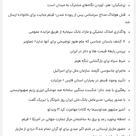
پزشکیان: هنر، آوردن نگاه‌های مشترک به میدان است
قتل هولناک مداح سرشناس پس از ربوده شدن؛ فیلم جنایت برای خانواده ارسال
شد
واگذاری املاک تملیکی و مازاد بانک سرمایه از طریق مزایده عمومی
۸ کشف باستان شناسی که علم هنوز توضیحی برای آنها ندارد+ تصاویر
بررسی رابطه قیمت طلا و دلار در ایران
شرط سپاه برای بازگشایی تنگه هرمز
ماجرای جاسوسی کارمند سازمان ملل برای اسرائیل
تأیید وجود فسفر در بمباران استان فارس + جزئیات
رهگیری با چند دلار؛ شکست سنگین سامانه ضد موشکی لیزری رژیم صهیونیستی
با صدور پیامی؛ مدیرعامل بانک ملی ایران روز خبرنگار را تبریک گفت
آشپز مشهور صداوسیما به کانادا مهاجرت کرد؟/ ویدئو
لحظه برخورد رعد و برق به ساختمان مرکز تجارت جهانی در آمریکا + فیلم
حضور مازیار لرستانی در ختم اکبر عبدی برای او گران تمام شد!/ دزدی از مازیار