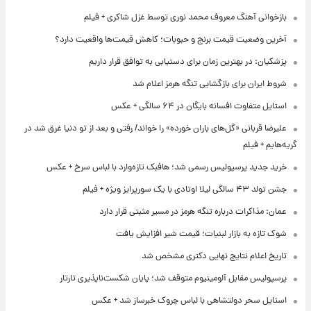
بازخوانی آهنگ معروف محمد نوری توسط غزل شاکری + فیلم
آخرین وضعیت قیمت برنج و حبوبات؛ کاهش قیمت‌ها واقعیت دارد؟
پزشکیان: در بهترین زمان برای دستیابی به توافق قرار داریم
شروط ایران برای بازگشایی تنگه هرمز اعلام شد
استایل متفاوت افسانه بایگان در ۶۴ سالگی + عکس
علیرضا قربانی «گل‌های باران خورده» را خواند/ رفتی و بعد از تو دنیا غرق شد در
گریه‌هایم + فیلم
خرید جدید پرسپولیس رسمی شد؛ هافبک تازه‌وارد با لباس سرخ + عکس
جشن تولد ۴۳ سالگی لیلا اوتادی با یک سورپرایز ویژه + فیلم
عمان: مذاکرات درباره تنگه هرمز در مسیر مثبتی قرار دارد
شوک تازه به بازار لبنیات؛ قیمت شیر افزایش یافت
تاریخ اعلام نتایج نهایی دکتری مشخص شد
پرسپولیس مقابل آلومینیوم متوقف شد؛ پایان شکست‌ناپذیری تارتار
استایل سحر دولتشاهی با لباس چروک خبرساز شد + عکس