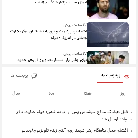
لیونل مسی عزادار شد! + جزئیات
۱۷ ساعت پیش
لحظه برخورد رعد و برق به ساختمان مرکز تجارت
جهانی در آمریکا + فیلم
۱۷ ساعت پیش
برای اولین بار؛ انتشار تصاویری از رهبر جدید
انقلاب/ویدیو
پربازدید ها
پربحث ها
۱۸ ساعت پیش
تصاویر عمامه بستن به شیوه خاتمی/ویدیو
روز
هفته
ماه
سال
قتل هولناک مداح سرشناس پس از ربوده شدن؛ فیلم جنایت برای
۲۰ ساعت پیش
افشای محل پناهگاه‌ رهبر شهید روی آنتن زنده
خانواده ارسال شد
تلویزیون/ویدیو
افشای محل پناهگاه‌ رهبر شهید روی آنتن زنده تلویزیون/ویدیو