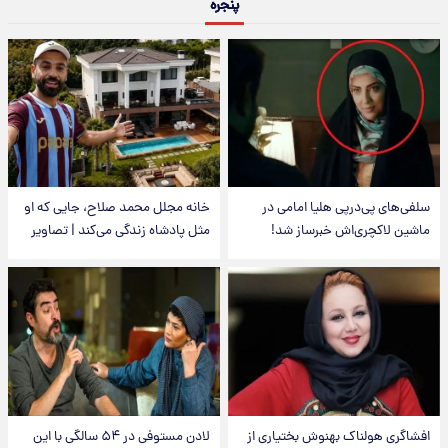
پنجره
سلفی‌های پی‌درپی هلیا امامی در
خانه مجلل محمد صلاح، جایی که او
ماشین لاکچری‌اش خبرساز شد!
مثل پادشاه زندگی می‌کند | تصاویر
افشاگری هولناک بهنوش بختیاری از
لادن مستوفی در ۵۴ سالگی با این