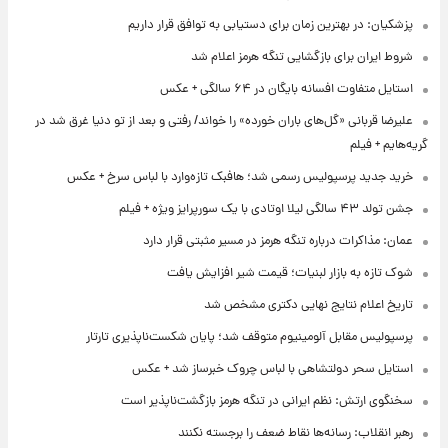
پزشکیان: در بهترین زمان برای دستیابی به توافق قرار داریم
شروط ایران برای بازگشایی تنگه هرمز اعلام شد
استایل متفاوت افسانه بایگان در ۶۴ سالگی + عکس
علیرضا قربانی «گل‌های باران خورده» را خواند/ رفتی و بعد از تو دنیا غرق شد در
گریه‌هایم + فیلم
خرید جدید پرسپولیس رسمی شد؛ هافبک تازه‌وارد با لباس سرخ + عکس
جشن تولد ۴۳ سالگی لیلا اوتادی با یک سورپرایز ویژه + فیلم
عمان: مذاکرات درباره تنگه هرمز در مسیر مثبتی قرار دارد
شوک تازه به بازار لبنیات؛ قیمت شیر افزایش یافت
تاریخ اعلام نتایج نهایی دکتری مشخص شد
پرسپولیس مقابل آلومینیوم متوقف شد؛ پایان شکست‌ناپذیری تارتار
استایل سحر دولتشاهی با لباس چروک خبرساز شد + عکس
سخنگوی ارتش: نظم ایرانی در تنگه هرمز بازگشت‌ناپذیر است
رهبر انقلاب: رسانه‌ها نقاط ضعف را برجسته نکنند