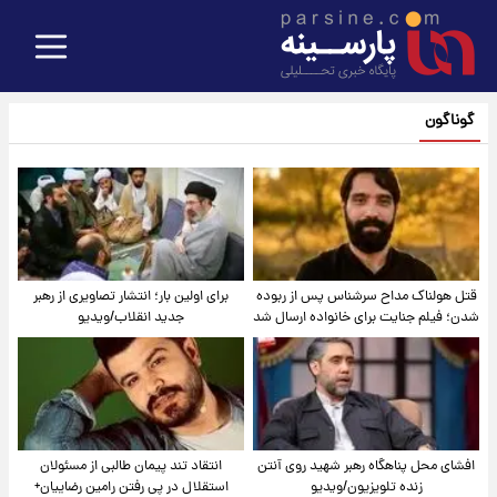
گوناگون
قتل هولناک مداح سرشناس پس از ربوده
برای اولین بار؛ انتشار تصاویری از رهبر
شدن؛ فیلم جنایت برای خانواده ارسال شد
جدید انقلاب/ویدیو
افشای محل پناهگاه‌ رهبر شهید روی آنتن
انتقاد تند پیمان طالبی از مسئولان
زنده تلویزیون/ویدیو
استقلال در پی رفتن رامین رضاییان+