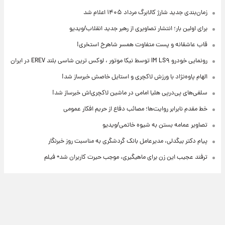
زمان‌بندی جدید شارژ کالابرگ مرداد ۱۴۰۵ اعلام شد
برای اولین بار؛ انتشار تصاویری از رهبر جدید انقلاب/ویدیو
قاب عاشقانه و پست متفاوت همسر شاهرخ استخری!
رونمایی خودرو IM LS۹ توسط نیکا موتور ، لوکس ترین شاسی بلند EREV در ایران
الهام پاوه‌نژاد با ورزش لاکچری و استایل خاصش خبرساز شد!
سلفی‌های پی‌درپی هلیا امامی در ماشین لاکچری‌اش خبرساز شد!
خط مقدم نابرابر روایت‌ها؛ مصائب دفاع از حریم افکار عمومی
تصاویر عمامه بستن به شیوه خاتمی/ویدیو
پیام دکتر بیگدلی، مدیرعامل بانک گردشگری به مناسبت روز خبرنگار
ترفند عجیب این زن برای ماهیگیری، موجب حیرت کاربران شد+ فیلم