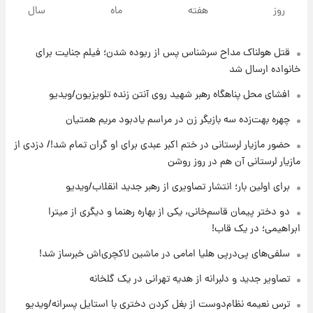
هشدار درباره کمبود یک ماده معدنی؛ خطر
روز
هفته
ماه
سال
آلزایمر و زوال عقل افزایش می‌یابد؟
قتل هولناک مداح سرشناس پس از ربوده شدن؛ فیلم جنایت برای
۱۴ ساعت پیش
انتقاد تند پیمان طالبی از مسئولان استقلال در
خانواده ارسال شد
پی رفتن رامین رضاییان+ عکس
افشای محل پناهگاه‌ رهبر شهید روی آنتن زنده تلویزیون/ویدیو
۱۵ ساعت پیش
چهره بهت‌زده سه بازیگر زن در مراسم یادبود مریم همتیان
قیمت گوشت گوساله و گوسفند امروز شنبه ۱۷
حضور مازیار لرستانی در ختم اکبر عبدی برای او گران تمام شد!/ دزدی از
مرداد ۱۴۰۵ +جدول
مازیار لرستانی آن هم در روز روشن
۱۵ ساعت پیش
برای اولین بار؛ انتشار تصاویری از رهبر جدید انقلاب/ویدیو
با قدرتمندترین و بادوام ترین تانک جهان آشنا
شوید+ فیلم
دو دختر پیمان قاسم‌خانی، یکی از بهاره رهنما و دیگری از میترا
ابراهیمی؛ در یک قاب!
۱۶ ساعت پیش
سلفی‌های پی‌درپی هلیا امامی در ماشین لاکچری‌اش خبرساز شد!
قیمت طلا ۱۸عیار امروز شنبه ۱۷ مرداد ۱۴۰۵
+جدول
تصاویر جدید و دلبرانه از هدیه تهرانی در یک گلخانه
ترس نعیمه نظام‌دوست از بغل کردن دختری با استایل پسرانه/ویدیو