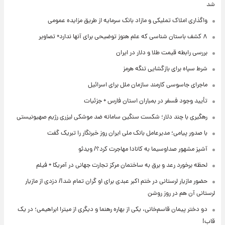
شد
واگذاری املاک تملیکی و مازاد بانک سرمایه از طریق مزایده عمومی
۸ کشف باستان شناسی که علم هنوز توضیحی برای آنها ندارد+ تصاویر
بررسی رابطه قیمت طلا و دلار در ایران
شرط سپاه برای بازگشایی تنگه هرمز
ماجرای جاسوسی کارمند سازمان ملل برای اسرائیل
تأیید وجود فسفر در بمباران استان فارس + جزئیات
رهگیری با چند دلار؛ شکست سنگین سامانه ضد موشکی لیزری رژیم صهیونیستی
با صدور پیامی؛ مدیرعامل بانک ملی ایران روز خبرنگار را تبریک گفت
آشپز مشهور صداوسیما به کانادا مهاجرت کرد؟/ ویدئو
لحظه برخورد رعد و برق به ساختمان مرکز تجارت جهانی در آمریکا + فیلم
حضور مازیار لرستانی در ختم اکبر عبدی برای او گران تمام شد!/ دزدی از مازیار
لرستانی آن هم در روز روشن
دو دختر پیمان قاسم‌خانی، یکی از بهاره رهنما و دیگری از میترا ابراهیمی؛ در یک
قاب!