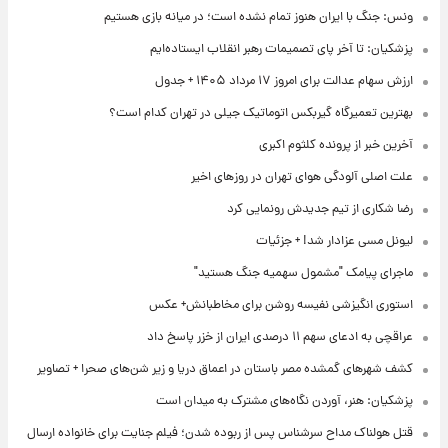
ونس: جنگ با ایران هنوز تمام نشده است؛ در میانه بازی هستیم
پزشکیان: تا آخر پای تصمیمات رهبر انقلاب ایستاده‌ایم
ارزش سهام عدالت برای امروز ۱۷ مرداد ۱۴۰۵ + جدول
بهترین تعمیرگاه گیربکس اتوماتیک جیلی در تهران کدام است؟
آخرین خبر از پرونده کلثوم اکبری
علت اصلی آلودگی هوای تهران در روزهای اخیر
رضا شکاری از تیم جدیدش رونمایی کرد
لیونل مسی عزادار شد! + جزئیات
ماجرای پیامک "مشمول سهمیه جنگ هستید"
استوری انگیزشی نفیسه روشن برای مخاطبانش+ عکس
عراقچی به ادعای سهم ۱۱ درصدی ایران از خزر پاسخ داد
کشف شهرهای گمشده مصر باستان در اعماق دریا و زیر شن‌های صحرا + تصاویر
پزشکیان: هنر، آوردن نگاه‌های مشترک به میدان است
قتل هولناک مداح سرشناس پس از ربوده شدن؛ فیلم جنایت برای خانواده ارسال