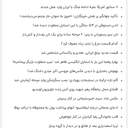
۱۱ سناتور آمریکا علیه ادامه جنگ با ایران وارد عمل شدند
تأکید جهانگیر بر نقش خبرنگاران؛ «امروز به عنوان خار چشم می‌درخشند»
لادن مستوفی در ۵۴ سالگی با این استایل متفاوت دیده شد!
نان سیر رستورانی با پنیر؛ ۶ مرحله ساده برای یک نان پف‌دار و کش‌دار
کدام قسمت مرغ را نباید زیاد مصرف کرد؟
قیمت جدید برنج ایرانی، هندی و پاکستانی مشخص شد
بهاره رهنما این بار با استایل انگلیسی ظاهر شد؛ تیپ متفاوت بازیگر پرحاشیه!
بهنوش بختیاری با دیدن عکس‌های عروسی اکبر عبدی دلتنگ شد!
گام تازه ترکیه در تسلیحات پهپادی؛ بمب سنگرشکن وارد مرحله آزمایش شد
افشای محل پناهگاه‌ رهبر شهید روی آنتن زنده تلویزیون/ویدیو
عکس شاد سپند امیرسلیمانی در کنار پسرش
ادعای جنجالی درباره اینفانتینو؛ اتهام پرداخت پول به معشوقه با درآمد یوفا
قاب خانوادگی رضا کیانیان در کنار خواهرش
ثریا اسفندیاری بعد از طلاق و در دیدار با گروه بیتلز