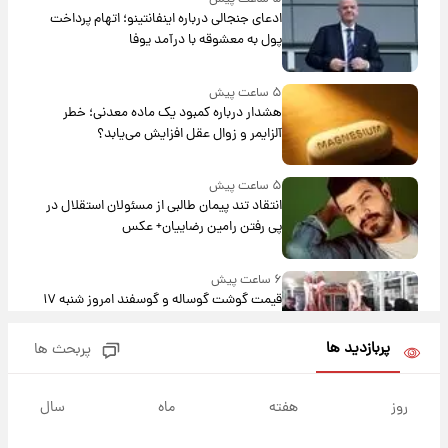
ادعای جنجالی درباره اینفانتینو؛ اتهام پرداخت
پول به معشوقه با درآمد یوفا
۵ ساعت پیش
هشدار درباره کمبود یک ماده معدنی؛ خطر
آلزایمر و زوال عقل افزایش می‌یابد؟
۵ ساعت پیش
انتقاد تند پیمان طالبی از مسئولان استقلال در
پی رفتن رامین رضاییان+ عکس
۶ ساعت پیش
قیمت گوشت گوساله و گوسفند امروز شنبه ۱۷
مرداد ۱۴۰۵ +جدول
پربازدید ها
پربحث ها
۶ ساعت پیش
با قدرتمندترین و بادوام ترین تانک جهان آشنا
روز
هفته
ماه
سال
شوید+ فیلم