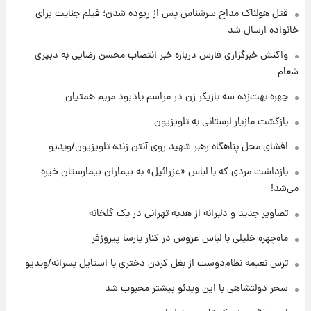
قتل هولناک مداح سرشناس پس از ربوده شدن؛ فیلم جنایت برای
۷ ساعت پیش
قیمت طلا ۱۸عیار امروز شنبه ۱۷ مرداد ۱۴۰۵
خانواده ارسال شد
+جدول
واکنش خبرگزاری فارس درباره خبر انتصاب محسن رضایی به دبیری
شعام
۷ ساعت پیش
قیمت محصولات ایران‌خودرو و سایپا امروز شنبه
چهره بهت‌زده سه بازیگر زن در مراسم یادبود مریم همتیان
۱۷ مرداد ۱۴۰۵
بازگشت مازیار لرستانی به تلویزیون
۲۱ ساعت پیش
افشای محل پناهگاه‌ رهبر شهید روی آنتن زنده تلویزیون/ویدیو
یک پیش ‌بینی مهم برای قیمت دلار، طلا و سکه
شنبه ۱۷ مرداد ۱۴۰۵
بازداشت مردی که با لباس «عزرائیل» به بیماران بیمارستان خیره
می‌شد!
۲۱ ساعت پیش
تصاویر جدید و دلبرانه از هدیه تهرانی در یک گلخانه
بازیکن به درد نخور استقلال با مقصد اروپا این
تیم را ترک کرد!
ماه‌چهره خلیلی با لباس عروس در کنار پارسا پیروزفر
ترس نعیمه نظام‌دوست از بغل کردن دختری با استایل پسرانه/ویدیو
۱ روز پیش
تصاویر کمتر دیده‌شده از شهیدان حاجی‌زاده و
سحر دولتشاهی با این ویدئو بیشتر محبوب شد
باقری؛ فرماندهان شهید هوافضای ایران