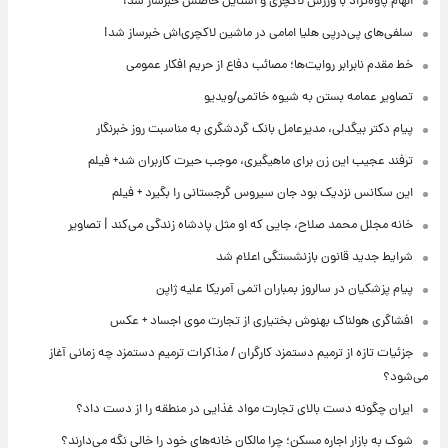
الهام پاوه‌نژاد با ورزش لاکچری و استایل خاصش خبرساز شد!
سلفی‌های پی‌درپی هلیا امامی در ماشین لاکچری‌اش خبرساز شد!
خط مقدم نابرابر روایت‌ها؛ مصائب دفاع از حریم افکار عمومی
تصاویر عمامه بستن به شیوه خاتمی/ویدیو
پیام دکتر بیگدلی، مدیرعامل بانک گردشگری به مناسبت روز خبرنگار
ترفند عجیب این زن برای ماهیگیری، موجب حیرت کاربران شد+ فیلم
این سکانس نزدیک بود جان سیروس گرجستانی را بگیرد + فیلم
خانه مجلل محمد صلاح، جایی که او مثل پادشاه زندگی می‌کند | تصاویر
شرایط جدید قانون بازنشستگی اعلام شد
پیام پزشکیان در سالروز بمباران اتمی آمریکا علیه ژاپن
افشاگری هولناک بهنوش بختیاری از تجارت موی اجساد + عکس
جزئیات تازه از ترمیم دستمزد کارگران / مذاکرات ترمیم دستمزد چه زمانی آغاز
می‌شود؟
ایران چگونه دست بالای تجارت مواد غذایی در منطقه را از دست داد؟
شوک به بازار اجاره مسکن؛ چرا مالکان خانه‌های خود را خالی نگه می‌دارند؟