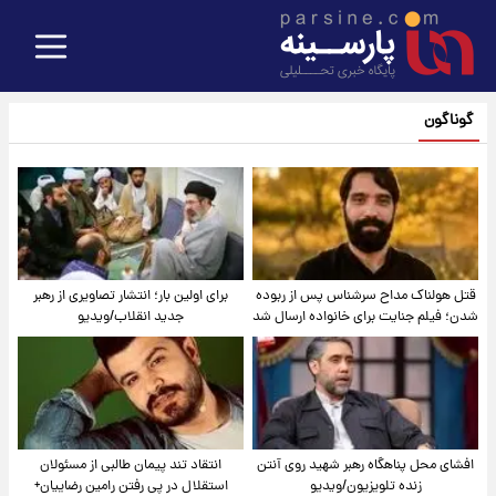
گوناگون
قتل هولناک مداح سرشناس پس از ربوده
برای اولین بار؛ انتشار تصاویری از رهبر
شدن؛ فیلم جنایت برای خانواده ارسال شد
جدید انقلاب/ویدیو
افشای محل پناهگاه‌ رهبر شهید روی آنتن
انتقاد تند پیمان طالبی از مسئولان
زنده تلویزیون/ویدیو
استقلال در پی رفتن رامین رضاییان+