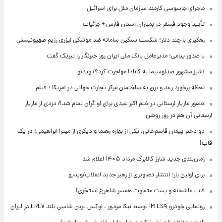
ماجرای جاسوسی کارمند سازمان ملل برای اسرائیل
تأیید وجود فسفر در بمباران استان فارس + جزئیات
رهگیری با چند دلار؛ شکست سنگین سامانه ضد موشکی لیزری رژیم صهیونیستی
با صدور پیامی؛ مدیرعامل بانک ملی ایران روز خبرنگار را تبریک گفت
آشپز مشهور صداوسیما به کانادا مهاجرت کرد؟/ ویدئو
لحظه برخورد رعد و برق به ساختمان مرکز تجارت جهانی در آمریکا + فیلم
حضور مازیار لرستانی در ختم اکبر عبدی برای او گران تمام شد!/ دزدی از مازیار
لرستانی آن هم در روز روشن
دو دختر پیمان قاسم‌خانی، یکی از بهاره رهنما و دیگری از میترا ابراهیمی؛ در یک
قاب!
زمان‌بندی جدید شارژ کالابرگ مرداد ۱۴۰۵ اعلام شد
برای اولین بار؛ انتشار تصاویری از رهبر جدید انقلاب/ویدیو
قاب عاشقانه و پست متفاوت همسر شاهرخ استخری!
رونمایی خودرو IM LS۹ توسط نیکا موتور ، لوکس ترین شاسی بلند EREV در ایران