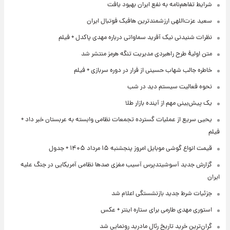
شرایط تفاهم‌نامه به نفع ایران بهبود یافت
سعید عزت‌اللهی ارزشمندترین هافبک فوتبال ایران
نظرات شنیدنی نیک آفرید سماواتی درباره مهدی پاکدل + فیلم
متن اولیۀ طرح راهبردی مدیریت تنگه هرمز منتشر شد
خاطره جالب شهاب حسینی از فرار در دوره سربازی + فیلم
نحوه فعالیت سیستم دید در شب
یک پیش‌بینی مهم از آینده بازار طلا
یحیی سریع از عملیات گسترده تجمعات نظامی وابسته به عربستان خبر داد +
فیلم
قیمت انواع گوشی موبایل امروز پنجشنبه ۱۵ مرداد ۱۴۰۵ + جدول
گزارش جدید آسوشیتدپرس آسیب مغزی صدها نظامی آمریکایی در جنگ علیه
ایران
جزئیات شرط جدید بازنشستگی اعلام شد
استوری مهدی طارمی برای ستاره اینتر + عکس
گران‌ترین خرید تاریخ رئال مادرید رونمایی شد