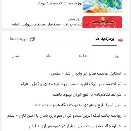
روزها پربارش‌تر خواهند بود؟
۱ روز پیش
شماره پیراهن خریدهای جدید پرسپولیس اعلام
شد؛ تیکدری، محبی و سرگیف با اعداد ویژه
پربازدید ها
پربحث ها
۱ روز پیش
جزئیات فعال‌سازی «کیف پول ایران» اعلام
روز
هفته
ماه
سال
شد+فیلم
استایل عجیب صابر ابر وایرال شد + عکس
۱ روز پیش
تغییر تند قیمت محصولات ایران‌خودرو و سایپا
نظرات شنیدنی نیک آفرید سماواتی درباره مهدی پاکدل + فیلم
امروز پنجشنبه ۱۵ مرداد ۱۴۰۵ +جدول
شرایط تفاهم‌نامه به نفع ایران بهبود یافت
۱ روز پیش
متن اولیۀ طرح راهبردی مدیریت تنگه هرمز منتشر شد
قیمت طلا و سکه امروز پنجشنبه ۱۵ مرداد ۱۴۰۵
روایت جالب نیک آفرین سماواتی از هم بازی شدن با امین تارخ + فیلم
خاطره جالب شهاب حسینی از فرار در دوره سربازی + فیلم
۱ روز پیش