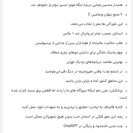
هشدار محسن رضایی درباره تنگه هرمز؛ مسیر دوم باز نخواهد شد
۶ منبع پنهان ویتامین C
این خوراکی ها مغز را نجات می‌دهند
استایل عجیب صابر ابر وایرال شد + عکس
طلب حلالیت عالیشاه از هواداران پس از جدایی از پرسپولیس
چهار ماسک خانگی برای داشتن موهای نرم و شفاف
بهترین مقاصد دریاچه‌های نزدیک تهران
در ششم اوت؛ وقتی هیروشیما در دیگ قیر می‌جوشید
این مناطق کشور آماده بارش باران باشند
پزشکیان: علی رغم اینکه نیروگاه های ما را زدند اما قطعی برق بسیار کم تر شده
است
کنایه قالیباف به ترامپ: حقایق را بپذیرید و به تعهدات خود عمل کنید
رصد این صور فلکی در آسمان شب بدون هیچ تجهیزاتی ممکن است
چت متنی نامحدود و رایگان در ChatGPT