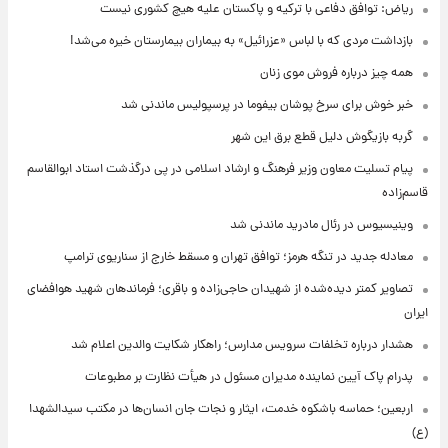
ریاض: توافق دفاعی با ترکیه و پاکستان علیه هیچ کشوری نیست
بازداشت مردی که با لباس «عزرائیل» به بیماران بیمارستان خیره می‌شد!
همه چیز درباره فروش موی زنان
خبر خوش برای سرخ پوشان بیفوما در پرسپولیس ماندنی شد
گربه بازیگوش دلیل قطع برق این شهر
پیام تسلیت معاون وزیر فرهنگ و ارشاد اسلامی در پی درگذشت استاد ابوالقاسم
قاسم‌زاده
وینیسیوس در رئال مادرید ماندنی شد
معادله جدید در تنگه هرمز؛ توافق تهران و مسقط خارج از سناریوی ترامپ
تصاویر کمتر دیده‌شده از شهیدان حاجی‌زاده و باقری؛ فرماندهان شهید هوافضای
ایران
هشدار درباره تخلفات سرویس مدارس؛ راهکار شکایت والدین اعلام شد
پدرام پاک آیین نماینده مدیران مسئول در هیأت نظارت بر مطبوعات
اربعین؛ حماسه باشکوه خدمت، ایثار و نجات جان انسان‌ها در مکتب سیدالشهدا
(ع)