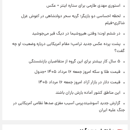
شارژ جدید کالابرگ برای سه دهک؛ جزئیات اعلام
استوری مهدی طارمی برای ستاره اینتر + عکس
شد
لحظه احساسی دو بازیگر؛ گریه سحر دولتشاهی در آغوش غزل
شاکری+فیلم
۱ روز پیش
شرایط تازه فروش اقساطی سایپا اعلام شد؛
در ششم اوت؛ وقتی هیروشیما در دیگ قیر می‌جوشید
شاهین، کوییک، اطلس، سهند و ساینا با اقساط
بلندمدت + جدول
پشت پرده عکس جدید ترامپ؛ مقام آمریکایی درباره وضعیت او چه
گفت؟
۱ روز پیش
سیگنال‌های جدید برای بازار طلا؛ پیش‌بینی
۵ سال کار بیشتر برای این گروه از متقاضیان بازنشستگی
قیمت سکه و طلا فردا
قیمت طلا و سکه امروز جمعه ۱۶ مرداد ۱۴۰۵ +جدول
قیمت دلار در بازار آزاد امروز جمعه ۱۶ مرداد ۱۴۰۵
این مناطق کشور آماده بارش باران باشند
گزارش جدید آسوشیتدپرس آسیب مغزی صدها نظامی آمریکایی در
جنگ علیه ایران