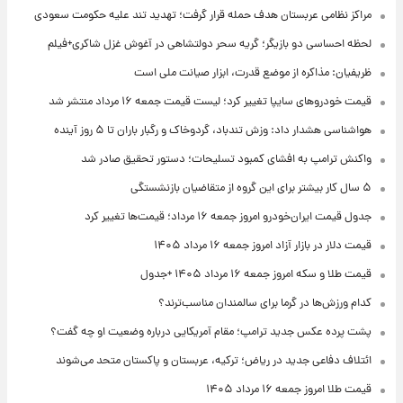
مراکز نظامی عربستان هدف حمله قرار گرفت؛ تهدید تند علیه حکومت سعودی
لحظه احساسی دو بازیگر؛ گریه سحر دولتشاهی در آغوش غزل شاکری+فیلم
ظریفیان: مذاکره از موضع قدرت، ابزار صیانت ملی است
قیمت خودروهای سایپا تغییر کرد؛ لیست قیمت جمعه ۱۶ مرداد منتشر شد
هواشناسی هشدار داد: وزش تندباد، گردوخاک و رگبار باران تا ۵ روز آینده
واکنش ترامپ به افشای کمبود تسلیحات؛ دستور تحقیق صادر شد
۵ سال کار بیشتر برای این گروه از متقاضیان بازنشستگی
جدول قیمت ایران‌خودرو امروز جمعه ۱۶ مرداد؛ قیمت‌ها تغییر کرد
قیمت دلار در بازار آزاد امروز جمعه ۱۶ مرداد ۱۴۰۵
قیمت طلا و سکه امروز جمعه ۱۶ مرداد ۱۴۰۵ +جدول
کدام ورزش‌ها در گرما برای سالمندان مناسب‌ترند؟
پشت پرده عکس جدید ترامپ؛ مقام آمریکایی درباره وضعیت او چه گفت؟
ائتلاف دفاعی جدید در ریاض؛ ترکیه، عربستان و پاکستان متحد می‌شوند
قیمت طلا امروز جمعه ۱۶ مرداد ۱۴۰۵