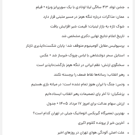
جشن تولد ۴۳ سالگی لیلا اوتادی با یک سورپرایز ویژه + فیلم
عمان: مذاکرات درباره تنگه هرمز در مسیر مثبتی قرار دارد
شوک تازه به بازار لبنیات؛ قیمت شیر افزایش یافت
تاریخ اعلام نتایج نهایی دکتری مشخص شد
پرسپولیس مقابل آلومینیوم متوقف شد؛ پایان شکست‌ناپذیری تارتار
استایل سحر دولتشاهی با لباس چروک خبرساز شد + عکس
سخنگوی ارتش: نظم ایرانی در تنگه هرمز بازگشت‌ناپذیر است
رهبر انقلاب: رسانه‌ها نقاط ضعف را برجسته نکنند
ونس: جنگ با ایران هنوز تمام نشده است؛ در میانه بازی هستیم
پزشکیان: تا آخر پای تصمیمات رهبر انقلاب ایستاده‌ایم
ارزش سهام عدالت برای امروز ۱۷ مرداد ۱۴۰۵ + جدول
بهترین تعمیرگاه گیربکس اتوماتیک جیلی در تهران کدام است؟
آخرین خبر از پرونده کلثوم اکبری
علت اصلی آلودگی هوای تهران در روزهای اخیر