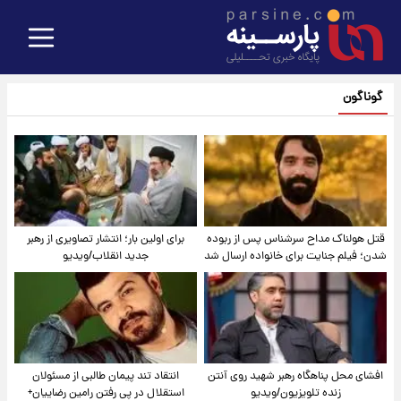
گوناگون
قتل هولناک مداح سرشناس پس از ربوده
برای اولین بار؛ انتشار تصاویری از رهبر
شدن؛ فیلم جنایت برای خانواده ارسال شد
جدید انقلاب/ویدیو
افشای محل پناهگاه‌ رهبر شهید روی آنتن
انتقاد تند پیمان طالبی از مسئولان
زنده تلویزیون/ویدیو
استقلال در پی رفتن رامین رضاییان+