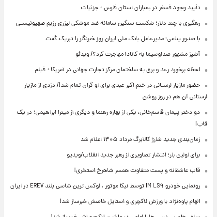
تأیید وجود فسفر در بمباران استان فارس + جزئیات
رهگیری با چند دلار؛ شکست سنگین سامانه ضد موشکی لیزری رژیم صهیونیستی
با صدور پیامی؛ مدیرعامل بانک ملی ایران روز خبرنگار را تبریک گفت
آشپز مشهور صداوسیما به کانادا مهاجرت کرد؟/ ویدئو
لحظه برخورد رعد و برق به ساختمان مرکز تجارت جهانی در آمریکا + فیلم
حضور مازیار لرستانی در ختم اکبر عبدی برای او گران تمام شد!/ دزدی از مازیار
لرستانی آن هم در روز روشن
دو دختر پیمان قاسم‌خانی، یکی از بهاره رهنما و دیگری از میترا ابراهیمی؛ در یک
قاب!
زمان‌بندی جدید شارژ کالابرگ مرداد ۱۴۰۵ اعلام شد
برای اولین بار؛ انتشار تصاویری از رهبر جدید انقلاب/ویدیو
قاب عاشقانه و پست متفاوت همسر شاهرخ استخری!
رونمایی خودرو IM LS۹ توسط نیکا موتور ، لوکس ترین شاسی بلند EREV در ایران
الهام پاوه‌نژاد با ورزش لاکچری و استایل خاصش خبرساز شد!