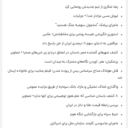
رضا شکاری از تیم جدیدش رونمایی کرد
لیونل مسی عزادار شد! + جزئیات
ماجرای پیامک "مشمول سهمیه جنگ هستید"
استوری انگیزشی نفیسه روشن برای مخاطبانش+ عکس
عراقچی به ادعای سهم ۱۱ درصدی ایران از خزر پاسخ داد
کشف شهرهای گمشده مصر باستان در اعماق دریا و زیر شن‌های صحرا + تصاویر
پزشکیان: هنر، آوردن نگاه‌های مشترک به میدان است
قتل هولناک مداح سرشناس پس از ربوده شدن؛ فیلم جنایت برای خانواده ارسال
شد
واگذاری املاک تملیکی و مازاد بانک سرمایه از طریق مزایده عمومی
۸ کشف باستان شناسی که علم هنوز توضیحی برای آنها ندارد+ تصاویر
بررسی رابطه قیمت طلا و دلار در ایران
شرط سپاه برای بازگشایی تنگه هرمز
ماجرای جاسوسی کارمند سازمان ملل برای اسرائیل