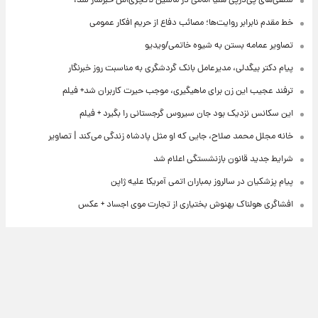
سلفی‌های پی‌درپی هلیا امامی در ماشین لاکچری‌اش خبرساز شد!
خط مقدم نابرابر روایت‌ها؛ مصائب دفاع از حریم افکار عمومی
تصاویر عمامه بستن به شیوه خاتمی/ویدیو
پیام دکتر بیگدلی، مدیرعامل بانک گردشگری به مناسبت روز خبرنگار
ترفند عجیب این زن برای ماهیگیری، موجب حیرت کاربران شد+ فیلم
این سکانس نزدیک بود جان سیروس گرجستانی را بگیرد + فیلم
خانه مجلل محمد صلاح، جایی که او مثل پادشاه زندگی می‌کند | تصاویر
شرایط جدید قانون بازنشستگی اعلام شد
پیام پزشکیان در سالروز بمباران اتمی آمریکا علیه ژاپن
افشاگری هولناک بهنوش بختیاری از تجارت موی اجساد + عکس