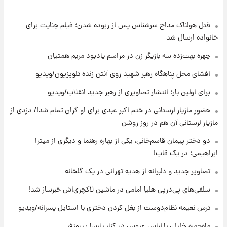
قتل هولناک مداح سرشناس پس از ربوده شدن؛ فیلم جنایت برای
۱۲ ساعت پیش
انتقاد تند پیمان طالبی از مسئولان استقلال در
خانواده ارسال شد
پی رفتن رامین رضاییان+ عکس
چهره بهت‌زده سه بازیگر زن در مراسم یادبود مریم همتیان
۱۲ ساعت پیش
افشای محل پناهگاه‌ رهبر شهید روی آنتن زنده تلویزیون/ویدیو
قیمت گوشت گوساله و گوسفند امروز شنبه ۱۷
برای اولین بار؛ انتشار تصاویری از رهبر جدید انقلاب/ویدیو
مرداد ۱۴۰۵ +جدول
حضور مازیار لرستانی در ختم اکبر عبدی برای او گران تمام شد!/ دزدی از
۱۳ ساعت پیش
مازیار لرستانی آن هم در روز روشن
با قدرتمندترین و بادوام ترین تانک جهان آشنا
شوید+ فیلم
دو دختر پیمان قاسم‌خانی، یکی از بهاره رهنما و دیگری از میترا
ابراهیمی؛ در یک قاب!
۱۳ ساعت پیش
تصاویر جدید و دلبرانه از هدیه تهرانی در یک گلخانه
قیمت طلا ۱۸عیار امروز شنبه ۱۷ مرداد ۱۴۰۵
+جدول
سلفی‌های پی‌درپی هلیا امامی در ماشین لاکچری‌اش خبرساز شد!
ترس نعیمه نظام‌دوست از بغل کردن دختری با استایل پسرانه/ویدیو
۱۴ ساعت پیش
قیمت محصولات ایران‌خودرو و سایپا امروز شنبه
ماه‌چهره خلیلی با لباس عروس در کنار پارسا پیروزفر