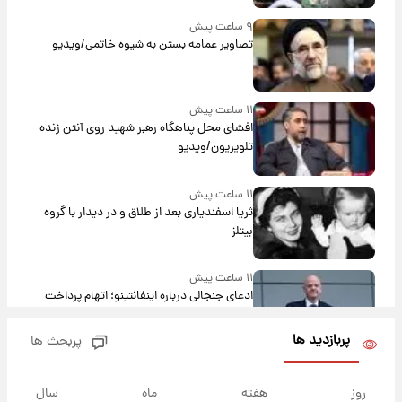
۹ ساعت پیش
تصاویر عمامه بستن به شیوه خاتمی/ویدیو
۱۱ ساعت پیش
افشای محل پناهگاه‌ رهبر شهید روی آنتن زنده
تلویزیون/ویدیو
۱۱ ساعت پیش
ثریا اسفندیاری بعد از طلاق و در دیدار با گروه
بیتلز
۱۱ ساعت پیش
ادعای جنجالی درباره اینفانتینو؛ اتهام پرداخت
پول به معشوقه با درآمد یوفا
پربازدید ها
پربحث ها
۱۱ ساعت پیش
هشدار درباره کمبود یک ماده معدنی؛ خطر
روز
هفته
ماه
سال
آلزایمر و زوال عقل افزایش می‌یابد؟