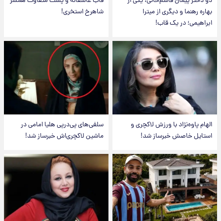
دو دختر پیمان قاسم‌خانی، یکی از
قاب عاشقانه و پست متفاوت همسر
بهاره رهنما و دیگری از میترا
شاهرخ استخری!
ابراهیمی؛ در یک قاب!
الهام پاوه‌نژاد با ورزش لاکچری و
سلفی‌های پی‌درپی هلیا امامی در
استایل خاصش خبرساز شد!
ماشین لاکچری‌اش خبرساز شد!