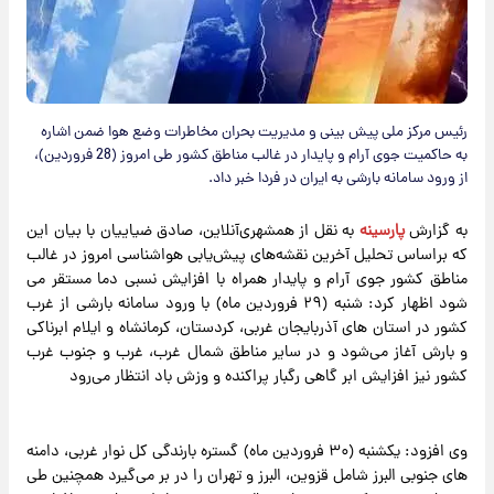
رئیس مرکز ملی پیش بینی و مدیریت بحران مخاطرات وضع هوا ضمن اشاره
به حاکمیت جوی آرام و پایدار در غالب مناطق کشور طی امروز (28 فروردین)،
از ورود سامانه بارشی به ایران در فردا خبر داد.
به گزارش
پارسینه
به نقل از همشهری‌آنلاین، صادق ضیاییان با بیان این
که براساس تحلیل آخرین نقشه‌های پیش‌یابی هواشناسی امروز در غالب
مناطق کشور جوی آرام و پایدار همراه با افزایش نسبی دما مستقر می
شود اظهار کرد: شنبه (۲۹ فروردین ماه) با ورود سامانه بارشی از غرب
کشور در استان های آذربایجان غربی، کردستان، کرمانشاه و ایلام ابرناکی
و بارش آغاز می‌شود و در سایر مناطق شمال غرب، غرب و جنوب غرب
کشور نیز افزایش ابر گاهی رگبار پراکنده و وزش باد انتظار می‌رود
وی افزود: یکشنبه (۳۰ فروردین ماه) گستره بارندگی کل نوار غربی، دامنه
های جنوبی البرز شامل قزوین، البرز و تهران را در بر می‌گیرد همچنین طی