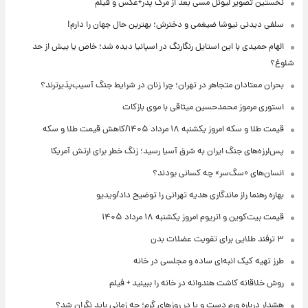
نخستین تصویر لیونل مسی بعد از مرگ پدر+عکس و فیلم
سلفی دیدنی نیوشا ضیغمی و دخترش؛ بهترین حال جهان را دارم!
الهام حمیدی با این استایل رنگارنگ در اسپانیا دیده شد؛ خاص یا بیش از حد
شلوغ؟
بحران معتادان متجاهر در تهران؛ چرا زنان در شرایط جنگ آسیب‌پذیرترند؟
استوری مرموز محمدحسین میثاقی با موی بازکات
قیمت طلا و سکه امروز یکشنبه ۱۸ مرداد ۱۴۰۵/کاهش قیمت طلا و سکه
پس‌لرزه‌های جنگ ایران به شرق آسیا رسید؛ زنگ خطر برای ارتش آمریکا
انسان‌های «سگ‌سر» چه کسانی بودند؟
بهاره رهنما راز ماندگاری هدیه تهرانی را توضیح داد/ویدیو
قیمت بیت‌کوین و اتریوم امروز یکشنبه ۱۸ مرداد ۱۴۰۵
۳ ترفند طلایی برای تقویت عضلات بدن
طرز تهیه کیک انبه‌ای ساده و مجلسی در خانه
روش خلاقانه کاشت هندوانه در خانه را ببینید + فیلم
هشدار درباره ورم دست و پا در روزهای گرم؛ چه زمانی باید نگران شد؟