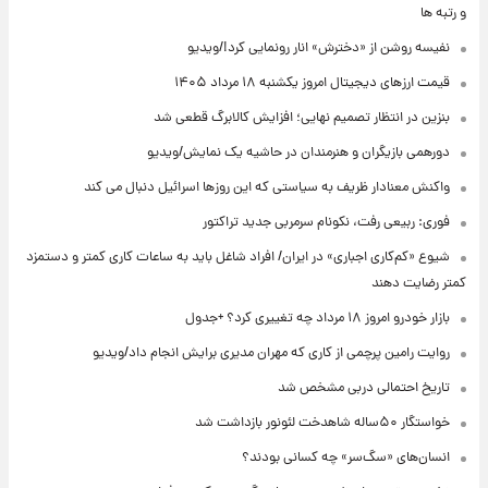
و رتبه ها
نفیسه روشن از «دخترش» انار رونمایی کرد!/ویدیو
قیمت ارزهای دیجیتال امروز یکشنبه ۱۸ مرداد ۱۴۰۵
بنزین در انتظار تصمیم نهایی؛ افزایش کالابرگ قطعی شد
دورهمی بازیگران و هنرمندان در حاشیه یک نمایش/ویدیو
واکنش معنادار ظریف به سیاستی که این روزها اسرائیل دنبال می کند
فوری: ربیعی رفت، نکونام سرمربی جدید تراکتور
شیوع «کم‌کاری اجباری» در ایران/ افراد شاغل باید به ساعات کاری کمتر و دستمزد
کمتر رضایت دهند
بازار خودرو امروز ۱۸ مرداد چه تغییری کرد؟ +جدول
روایت رامین پرچمی از کاری که مهران مدیری برایش انجام داد/ویدیو
تاریخ احتمالی دربی مشخص شد
خواستگار ۵۰ساله شاهدخت لئونور بازداشت شد
انسان‌های «سگ‌سر» چه کسانی بودند؟