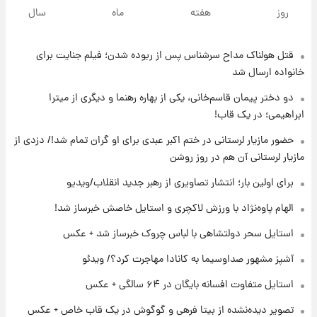
فال روزانه واقعی یکشنبه ۱۸ مرداد ۱۴۰۵
روز
هفته
ماه
سال
قتل هولناک مداح سرشناس پس از ربوده شدن؛ فیلم جنایت برای
۱۹ ساعت پیش
ارزش سهام عدالت برای امروز ۱۷ مرداد ۱۴۰۵ +
خانواده ارسال شد
جدول
دو دختر پیمان قاسم‌خانی، یکی از بهاره رهنما و دیگری از میترا
ابراهیمی؛ در یک قاب!
۲۰ ساعت پیش
لیونل مسی عزادار شد! + جزئیات
حضور مازیار لرستانی در ختم اکبر عبدی برای او گران تمام شد!/ دزدی از
مازیار لرستانی آن هم در روز روشن
برای اولین بار؛ انتشار تصاویری از رهبر جدید انقلاب/ویدیو
۲۳ ساعت پیش
لحظه برخورد رعد و برق به ساختمان مرکز تجارت
الهام پاوه‌نژاد با ورزش لاکچری و استایل خاصش خبرساز شد!
جهانی در آمریکا + فیلم
استایل سحر دولتشاهی با لباس چروک خبرساز شد + عکس
۲۳ ساعت پیش
آشپز مشهور صداوسیما به کانادا مهاجرت کرد؟/ ویدئو
برای اولین بار؛ انتشار تصاویری از رهبر جدید
انقلاب/ویدیو
استایل متفاوت افسانه بایگان در ۶۴ سالگی + عکس
تصویر دیده‌نشده از بیتا فرهی و گوگوش در یک قاب خاص + عکس