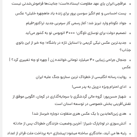
عراقچی:ایران پای عهد مقاومت ایستاده‌است؛ جنایت‌ها فراموش‌شدنی نیست
پست احساسی و غم انگیز سوسن پرور برای زنده یاد ماهچهره خلیلی+ عکس
جواد نکونام وارد تبریز شد؛ آغاز رسمی کار سرمربی جدید تراکتور+فیلم
تصمیم دولت برای نوسازی ناوگان؛ ۴۰۰۰ اتوبوس نو به کشور می‌آید
جدیدترین عکس نیکی کریمی با استایل تازه در باشگاه؛ چه خبر از این بانوی
جذاب؟
جنجال جراحی زیبایی ۴۰ میلیارد تومانی خواننده زن | چهره او چه تغییری کرد؟ |
عکس
روایت رسانه انگلیسی از خطرناک ترین سناریو جنگ علیه ایران
ادای احترام ویژه دی‌پل به پدر مسی!
شهباز حسن‌پور: گروه مالی گردشگری با سرمایه‌گذاری در کرمان، الگویی موفق از
نقش‌آفرینی بخش خصوصی در توسعه استان است
هدی زین‌العابدین با یک عکس هنری متفاوت دوباره خبرساز شد!
آتش‌سوزی در لوناپارک شیراز؛ آخرین وضعیت خزندگان خطرناک پس از حادثه
رتبه ها می آیند، ماندگاری ساخته میشود؛پیشتازی «به پرداخت ملت فراتر از اعداد