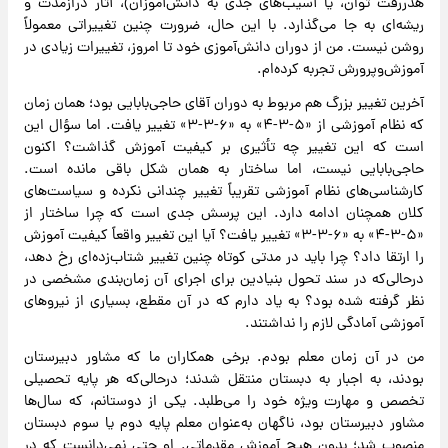
هدررفت توان، یا آسیب‌های جدی به دانش‌آموزان)، آثار درازمدت و
ریشه‌ای به جا می‌گذارد. با این حال، ضرورت چنین تغییراتی معمولاً
روشن نیست. من از دوران دانش‌آموزی خود تا امروز، تغییرات زیادی در
آموزش‌وپرورش تجربه کرده‌ام.
آخرین تغییر بزرگ هم مربوط به دوران آقای حاجی‌بابایی بود؛ همان زمان
که نظام آموزشی از «۵-۳-۴» به «۶-۳-۳» تغییر یافت. اما سؤال این
است که این تغییر چه تأثیری بر کیفیت آموزش گذاشت؟ اکنون
حاجی‌بابایی نیست، اما ساختار به همان شکل باقی مانده است.
کارشناسی‌های نظام آموزشی تقریباً تغییر چندانی نکرده و سیاست‌های
کلان همچنان ادامه دارد. این پرسش جدی است که چرا ساختار از
«۵-۳-۴» به «۶-۳-۳» تغییر یافت؟ آیا این تغییر واقعاً کیفیت آموزش
را ارتقا داد؟ چرا باید در مدتی کوتاه چنین تغییر شتاب‌زده‌ای رخ دهد،
درحالی‌که در سند تحول بنیادین برای اجرای آن زمان‌بندی مشخصی در
نظر گرفته شده بود؟ به یاد دارم که در آن مقطع، بسیاری از نیرو‌های
آموزشی آمادگی لازم را نداشتند.
من در آن زمان معلم بودم. برخی همکاران ما که مشاور دبیرستان
بودند، به اجبار به دبستان منتقل شدند؛ درحالی‌که هر پایه تحصیلی
تخصص و مهارت ویژه خود را می‌طلبد. یکی از دوستانم، که سال‌ها
مشاور دبیرستان بود، ناگهان به‌عنوان معلم پایه دوم یا سوم دبستان
منصوب شد؛ بدون هیچ آموزش مقدماتی. او حتی نمی‌دانست که در