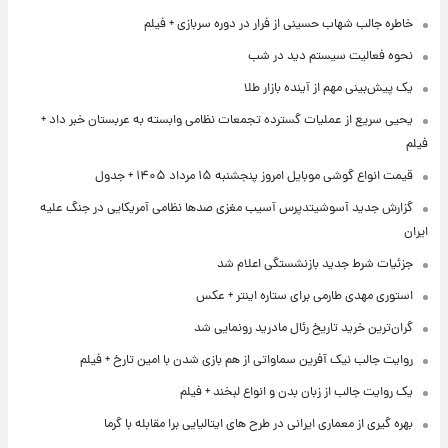
خاطره جالب شهاب حسینی از فرار در دوره سربازی + فیلم
نحوه فعالیت سیستم دید در شب
یک پیش‌بینی مهم از آینده بازار طلا
یحیی سریع از عملیات گسترده تجمعات نظامی وابسته به عربستان خبر داد +
فیلم
قیمت انواع گوشی موبایل امروز پنجشنبه ۱۵ مرداد ۱۴۰۵ + جدول
گزارش جدید آسوشیتدپرس آسیب مغزی صدها نظامی آمریکایی در جنگ علیه
ایران
جزئیات شرط جدید بازنشستگی اعلام شد
استوری مهدی طارمی برای ستاره اینتر + عکس
گران‌ترین خرید تاریخ رئال مادرید رونمایی شد
روایت جالب نیک آفرین سماواتی از هم بازی شدن با امین تارخ + فیلم
یک روایت جالب از زبان بدن و انواع لبخند + فیلم
بهره گیری از معماری ایرانی در طرح های ایتالیایی برا مقابله با گرما