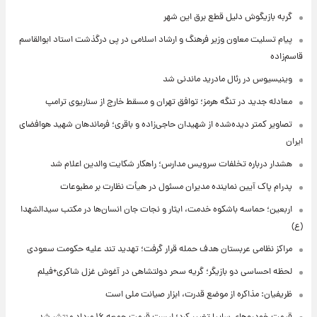
گربه بازیگوش دلیل قطع برق این شهر
پیام تسلیت معاون وزیر فرهنگ و ارشاد اسلامی در پی درگذشت استاد ابوالقاسم
قاسم‌زاده
وینیسیوس در رئال مادرید ماندنی شد
معادله جدید در تنگه هرمز؛ توافق تهران و مسقط خارج از سناریوی ترامپ
تصاویر کمتر دیده‌شده از شهیدان حاجی‌زاده و باقری؛ فرماندهان شهید هوافضای
ایران
هشدار درباره تخلفات سرویس مدارس؛ راهکار شکایت والدین اعلام شد
پدرام پاک آیین نماینده مدیران مسئول در هیأت نظارت بر مطبوعات
اربعین؛ حماسه باشکوه خدمت، ایثار و نجات جان انسان‌ها در مکتب سیدالشهدا
(ع)
مراکز نظامی عربستان هدف حمله قرار گرفت؛ تهدید تند علیه حکومت سعودی
لحظه احساسی دو بازیگر؛ گریه سحر دولتشاهی در آغوش غزل شاکری+فیلم
ظریفیان: مذاکره از موضع قدرت، ابزار صیانت ملی است