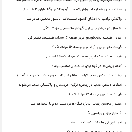
قیمت خودروهای سایپا تغییر کرد؛ لیست قیمت جمعه ۱۶ مرداد منتشر شد
هواشناسی هشدار داد: وزش تندباد، گردوخاک و رگبار باران تا ۵ روز آینده
واکنش ترامپ به افشای کمبود تسلیحات؛ دستور تحقیق صادر شد
۵ سال کار بیشتر برای این گروه از متقاضیان بازنشستگی
جدول قیمت ایران‌خودرو امروز جمعه ۱۶ مرداد؛ قیمت‌ها تغییر کرد
قیمت دلار در بازار آزاد امروز جمعه ۱۶ مرداد ۱۴۰۵
قیمت طلا و سکه امروز جمعه ۱۶ مرداد ۱۴۰۵ +جدول
کدام ورزش‌ها در گرما برای سالمندان مناسب‌ترند؟
پشت پرده عکس جدید ترامپ؛ مقام آمریکایی درباره وضعیت او چه گفت؟
ائتلاف دفاعی جدید در ریاض؛ ترکیه، عربستان و پاکستان متحد می‌شوند
قیمت طلا امروز جمعه ۱۶ مرداد ۱۴۰۵
هشدار محسن رضایی درباره تنگه هرمز؛ مسیر دوم باز نخواهد شد
۶ منبع پنهان ویتامین C
این خوراکی ها مغز را نجات می‌دهند