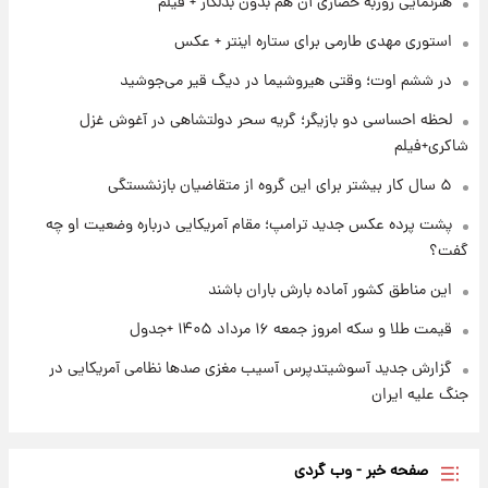
هنرنمایی روزبه حصاری آن هم بدون بدلکار + فیلم
شد
استوری مهدی طارمی برای ستاره اینتر + عکس
۱ روز پیش
در ششم اوت؛ وقتی هیروشیما در دیگ قیر می‌جوشید
شرایط تازه فروش اقساطی سایپا اعلام شد؛
شاهین، کوییک، اطلس، سهند و ساینا با اقساط
لحظه احساسی دو بازیگر؛ گریه سحر دولتشاهی در آغوش غزل
بلندمدت + جدول
شاکری+فیلم
۱ روز پیش
۵ سال کار بیشتر برای این گروه از متقاضیان بازنشستگی
سیگنال‌های جدید برای بازار طلا؛ پیش‌بینی
قیمت سکه و طلا فردا
پشت پرده عکس جدید ترامپ؛ مقام آمریکایی درباره وضعیت او چه
گفت؟
این مناطق کشور آماده بارش باران باشند
قیمت طلا و سکه امروز جمعه ۱۶ مرداد ۱۴۰۵ +جدول
گزارش جدید آسوشیتدپرس آسیب مغزی صدها نظامی آمریکایی در
جنگ علیه ایران
صفحه خبر - وب گردی