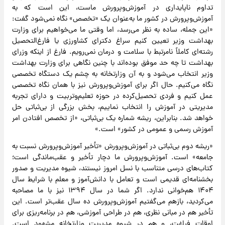
تداوم ناپایداری در آموزش‌وپرورش ماست، این است که به
آموزش‌وپرورش در کشور ما به‌عنوان یک «تخصص» نگاه نمی‌شود گفت:
«این جمله، ساده به نظر می‌رسد، اما وقتی ما می‌خواهیم برای وزارت
بهداشت وزیر تعیین کنیم سراغ دکترای کشاورزی یا فارغ‌التحصیل
رشته‌ای کاملاً نامرتبط با سلامت و درمان نمی‌رویم. فارغ از اینکه وزرای
بهداشت تا چه حد موفق بوده‌اند با چنین نگاهی برای وزارت بهداشت
وزیر انتخاب می‌شود و به آن وزارتخانه به چشم یک دستگاه تخصصی
نگاه می‌کنیم. حال اگر برای آموزش‌وپرورش نیز با همان نگاه تخصصی
عمل کنیم و فردی تحصیل‌کرده در حوزه تعلیم‌وتربیت و دارای تجربه
مدیریتی در آموزش را انتخاب نماییم، بخش بزرگی از بی‌ثباتی حل
خواهد شد. بنابراین، ریشه شماره یک بی‌ثباتی، «از تخصص افتادن امر
آموزش رسمی و عمومی در کشور» است.»
«ریشه دوم بی‌ثباتی در آموزش‌وپرورش «تأخیر آموزش‌وپرورش نسبت به
جامعه» است. آموزش‌وپرورش ما دچار تأخیر و عقب‌ماندگی است؛
کتاب‌های درسی متناسب با نسل امروز نیستند، شیوه مدیریت و صدور
بخشنامه‌ای قدیمی است و تعامل با دانش‌آموز و معلم با شرایط سال
۱۴۰۴ هم‌خوانی ندارد. اگر شما در سال ۱۳۹۴ نیز با ما مصاحبه
می‌کردید، بازهم می‌گفتیم آموزش‌وپرورش ده سال عقب‌تر است. این
تأخیر هم در مبانی نظری، هم در طراحی آموزشی، هم در برنامه‌ریزی برای
اوقات فراغت، و هم در شیوه مدیریت وزارتخانه مشهود است.