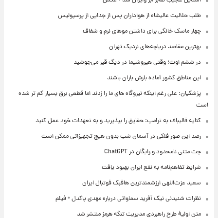
استایل عجیب صابر ابر وایرال شد + عکس
طلب حلالیت عالیشاه از هواداران پس از جدایی از پرسپولیس
چهار ماسک خانگی برای داشتن موهای نرم و شفاف
بهترین مقاصد دریاچه‌های نزدیک تهران
در ششم اوت؛ وقتی هیروشیما در دیگ قیر می‌جوشید
این مناطق کشور آماده بارش باران باشند
پزشکیان: علی رغم اینکه نیروگاه های ما را زدند اما قطعی برق بسیار کم تر شده
است
کنایه قالیباف به ترامپ: حقایق را بپذیرید و به تعهدات خود عمل کنید
رصد این صور فلکی در آسمان شب بدون هیچ تجهیزاتی ممکن است
چت متنی نامحدود و رایگان در ChatGPT
شرایط تفاهم‌نامه به نفع ایران بهبود یافت
سعید عزت‌اللهی ارزشمندترین هافبک فوتبال ایران
نظرات شنیدنی نیک آفرید سماواتی درباره مهدی پاکدل + فیلم
متن اولیۀ طرح راهبردی مدیریت تنگه هرمز منتشر شد