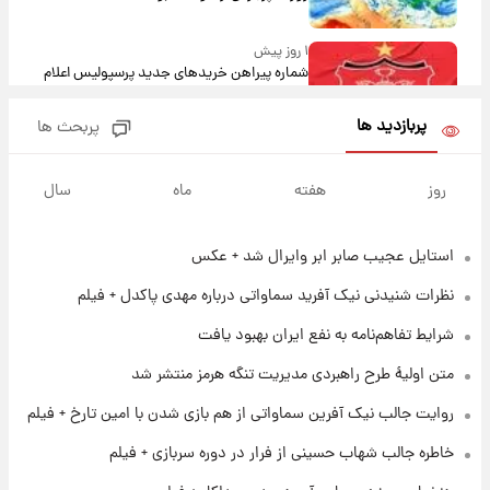
۱ روز پیش
شماره پیراهن خریدهای جدید پرسپولیس اعلام
شد؛ تیکدری، محبی و سرگیف با اعداد ویژه
پربازدید ها
پربحث ها
۱ روز پیش
جزئیات فعال‌سازی «کیف پول ایران» اعلام
روز
هفته
ماه
سال
شد+فیلم
استایل عجیب صابر ابر وایرال شد + عکس
۱ روز پیش
تغییر تند قیمت محصولات ایران‌خودرو و سایپا
نظرات شنیدنی نیک آفرید سماواتی درباره مهدی پاکدل + فیلم
امروز پنجشنبه ۱۵ مرداد ۱۴۰۵ +جدول
شرایط تفاهم‌نامه به نفع ایران بهبود یافت
۱ روز پیش
متن اولیۀ طرح راهبردی مدیریت تنگه هرمز منتشر شد
قیمت طلا و سکه امروز پنجشنبه ۱۵ مرداد ۱۴۰۵
روایت جالب نیک آفرین سماواتی از هم بازی شدن با امین تارخ + فیلم
خاطره جالب شهاب حسینی از فرار در دوره سربازی + فیلم
۱ روز پیش
شارژ جدید کالابرگ برای سه دهک؛ جزئیات اعلام