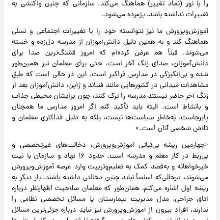
را با نور (نماد تغییر) هماهنگ می‌کند. سازمانی که چنین واکنشی به
تغییرات نداشته باشد، پژمرده می‌شود.
آموزش‌وپرورش ما نیز نتوانسته خود را با تغییرات اجتماعی و نسلی
هماهنگ کند و به همین دلیل دانش‌آموزان از مدرسه دل‌زده و خسته
می‌شوند. قبلاً هم عرض کرده‌ام که امروز قشنگ‌ترین صدا برای
دانش‌آموزان، صدای زنگ آخر است. حتی برای معلمان نیز همین‌طور
شده و بی‌انگیزگی در مدارس فراگیر است. این در حالی است که طبق
مشاهدات میدانی در کشورهایی مانند فنلاند و ژاپن، دانش‌آموزان بعد از
زنگ آخر حاضر نیستند مدرسه را ترک کنند، چون برایشان محیطی جذاب
و بانشاط است. البته باید تأکید کنم اگر امروز مدارس ما همچنان
پابرجاست، به‌خاطر سیاست‌ها نیست، بلکه به دلیل فداکاری معلمان و
تلاش شخصی آنان است.»
«چهارمین ریشه بی‌ثباتی آموزش‌وپرورش، دخالت‌های غیرتخصصی و
بی‌ربط در کار معلم و مدرسه است. حدود ۱۶ نهاد و سازمان با نیت
خیرخواهانه و به‌قصد کمک به تعلیم‌وتربیت وارد عرصه آموزش‌وپرورش
می‌شوند، درحالی‌که اساساً نباید چنین دخالتی داشته باشند. بار دیگر به
ریشه اول اشاره می‌کنم، همان‌طور که معلمان صلاحیت اظهارنظر درباره
اتاق جراحی، مدل مدیریت بیمارستان یا مسائل تخصصی نظامی را
ندارند، افراد بیرون از آموزش‌وپرورش نیز نباید درباره جزئی‌ترین مسائل