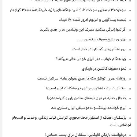
قیمت محصولات ایران‌خودرو و سایپا امروز شنبه ۱۷ مرداد ۱۴۰۵
سوخو-۳۰ با مخزن سوخت ۹.۶ تنی؛ جنگنده‌ای با بُرد خیره‌کننده ۳۰۰۰ کیلومتر
قیمت بیت‌کوین و اتریوم امروز شنبه ۱۷ مرداد
اگر تنها زندگی میکنید مصرف این ویتامین ها را جدی بگیرید
بهترین منابع مصرف ویتامین سی
این علائم یعنی کبدتان در خطر است
چرا هنگام خواب، مغز انرژی خود را خالی می‌کند؟
نحوه مصرف کافئین در بارداری
روزنامه عبری: توافق مکه به هیچ عنوان علیه اسرائیل نیست
احتمال دست داشتن اسرائیل در مشکلات اخیر اسپانیا
جنجال جدید در بازی تیم‌های منصوریان و گل‌محمدی!
ایرج خواننده پیشکسوت موسیقی ایران بستری شد
پزشکیان: هدف از استقرار محله‌محوری افزایش ثبات زندگی، وحدت و انسجام
اجتماعی است
درخواست بازیکن لالیگایی استقلال برای پست حساس!