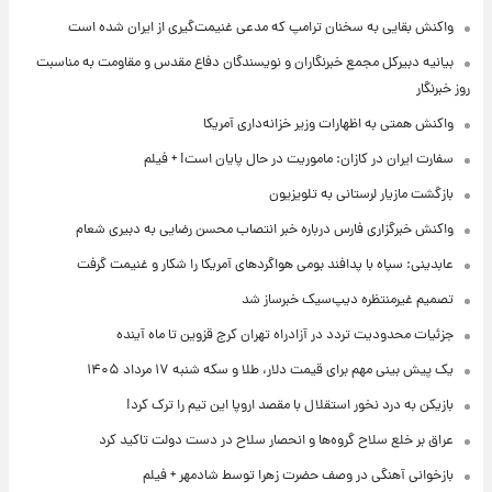
واکنش بقایی به سخنان ترامپ که مدعی غنیمت‌گیری از ایران شده است
بیانیه دبیرکل مجمع خبرنگاران و نویسندگان دفاع مقدس و مقاومت به مناسبت
روز خبرنگار
واکنش همتی به اظهارات وزیر خزانه‌داری آمریکا
سفارت ایران در کازان: ماموریت در حال پایان است! + فیلم
بازگشت مازیار لرستانی به تلویزیون
واکنش خبرگزاری فارس درباره خبر انتصاب محسن رضایی به دبیری شعام
عابدینی: سپاه با پدافند بومی هواگردهای آمریکا را شکار و غنیمت گرفت
تصمیم غیرمنتظره دیپ‌سیک خبرساز شد
جزئیات محدودیت تردد در آزادراه تهران کرج قزوین تا ماه آینده
یک پیش ‌بینی مهم برای قیمت دلار، طلا و سکه شنبه ۱۷ مرداد ۱۴۰۵
بازیکن به درد نخور استقلال با مقصد اروپا این تیم را ترک کرد!
عراق بر خلع سلاح گروه‌ها و انحصار سلاح در دست دولت تاکید کرد
بازخوانی آهنگی در وصف حضرت زهرا توسط شادمهر + فیلم