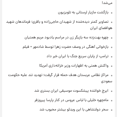
باقری؛ فرماندهان شهید هوافضای ایران
می‌شد!
بازگشت مازیار لرستانی به تلویزیون
۲۳ ساعت پیش
قیمت خودروهای سایپا تغییر کرد؛ لیست قیمت
تصاویر کمتر دیده‌شده از شهیدان حاجی‌زاده و باقری؛ فرماندهان شهید
جمعه ۱۶ مرداد منتشر شد
هوافضای ایران
چهره بهت‌زده سه بازیگر زن در مراسم یادبود مریم همتیان
۱ روز پیش
جدول قیمت ایران‌خودرو امروز جمعه ۱۶ مرداد؛
بازخوانی آهنگی در وصف حضرت زهرا توسط شادمهر + فیلم
قیمت‌ها تغییر کرد
ترامپ از پایان سریع جنگ با ایران خبر داد
۱ روز پیش
واکنش همتی به اظهارات وزیر خزانه‌داری آمریکا
قیمت طلا و سکه امروز جمعه ۱۶ مرداد ۱۴۰۵
+جدول
مراکز نظامی عربستان هدف حمله قرار گرفت؛ تهدید تند علیه حکومت
سعودی
ایرج خواننده پیشکسوت موسیقی ایران بستری شد
ماه‌چهره خلیلی با لباس عروس در کنار پارسا پیروزفر
سحر دولتشاهی با این ویدئو بیشتر محبوب شد