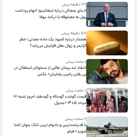
۳۲ دقیقه پیش
ادعای جنجالی درباره اینفانتینو؛ اتهام پرداخت
پول به معشوقه با درآمد یوفا
۵۷ دقیقه پیش
هشدار درباره کمبود یک ماده معدنی؛ خطر
آلزایمر و زوال عقل افزایش می‌یابد؟
۱ ساعت پیش
انتقاد تند پیمان طالبی از مسئولان استقلال در
پی رفتن رامین رضاییان+ عکس
۱ ساعت پیش
قیمت گوشت گوساله و گوسفند امروز شنبه ۱۷
مرداد ۱۴۰۵ +جدول
۲ ساعت پیش
با قدرتمندترین و بادوام ترین تانک جهان آشنا
شوید+ فیلم