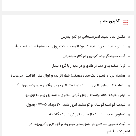
آخرین اخبار
عکس شاد سپند امیرسلیمانی در کنار پسرش
ادعای جنجالی درباره اینفانتینو؛ اتهام پرداخت پول به معشوقه با درآمد یوفا
قاب خانوادگی رضا کیانیان در کنار خواهرش
ثریا اسفندیاری بعد از طلاق و در دیدار با گروه بیتلز
هشدار درباره کمبود یک ماده معدنی؛ خطر آلزایمر و زوال عقل افزایش می‌یابد؟
انتقاد تند پیمان طالبی از مسئولان استقلال در پی رفتن رامین رضاییان+ عکس
ترس نعیمه نظام‌دوست از بغل کردن دختری با استایل پسرانه/ویدیو
قیمت گوشت گوساله و گوسفند امروز شنبه ۱۷ مرداد ۱۴۰۵ +جدول
تصاویر جدید و دلبرانه از هدیه تهرانی در یک گلخانه
ثبت تصاویر تماشایی از همزیستی خرس‌های قهوه‌ای و کل‌وبزها در
اشترانکوه+فیلم