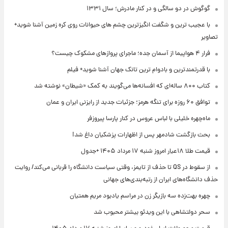
گوگوش در دو سالگی و در کنار مادرش؛ سال ۱۳۳۱
با عجیب ترین و شگفت انگیزترین چشم های حیوانات روی کره زمین آشنا شوید+
تصاویر
فرار ۴ هواپیما از آسمان جده؛ ماجرای پروازهای مشکوک چیست؟
با قدرتمندترین و بادوام ترین تانک جهان آشنا شوید+ فیلم
کتاب ۸۰۰ ساله‌ای که افسانه‌ها می‌گویند به کمک «شیطان» نوشته شد
توافق ۶۰ روزه برای تنگه هرمز؛ جزئیات جدید از رایزنی ایران و عمان
ماه‌چهره خلیلی با لباس عروس در کنار پارسا پیروزفر
بحث بازگشت شادمهر پس از اظهارات پزشکیان داغ شد!
قیمت طلا ۱۸عیار امروز شنبه ۱۷ مرداد ۱۴۰۵ +جدول
از سقوط در QS تا حذف از تایمز، وقتی سیاست دانشگاه را قربانی می‌کند/ روایت
حذف دانشگاه‌های ایران از رتبه‌بندی‌های جهانی
چهره بهت‌زده سه بازیگر زن در مراسم یادبود مریم همتیان
سحر دولتشاهی با این ویدئو بیشتر محبوب شد