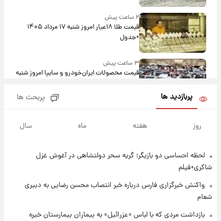
۲ ساعت پیش
قیمت طلا ۱۸عیار امروز شنبه ۱۷ مرداد ۱۴۰۵
+جدول
۳ ساعت پیش
قیمت محصولات ایران‌خودرو و سایپا امروز شنبه
۱۷ مرداد ۱۴۰۵
پربازدید ها
پربحث ها
۱۶ ساعت پیش
یک پیش ‌بینی مهم برای قیمت دلار، طلا و سکه
روز
هفته
ماه
سال
شنبه ۱۷ مرداد ۱۴۰۵
لحظه احساسی دو بازیگر؛ گریه سحر دولتشاهی در آغوش غزل
۱۷ ساعت پیش
بازیکن به درد نخور استقلال با مقصد اروپا این
شاکری+فیلم
تیم را ترک کرد!
واکنش خبرگزاری فارس درباره خبر انتصاب محسن رضایی به دبیری
شعام
۲۱ ساعت پیش
تصاویر کمتر دیده‌شده از شهیدان حاجی‌زاده و
بازداشت مردی که با لباس «عزرائیل» به بیماران بیمارستان خیره