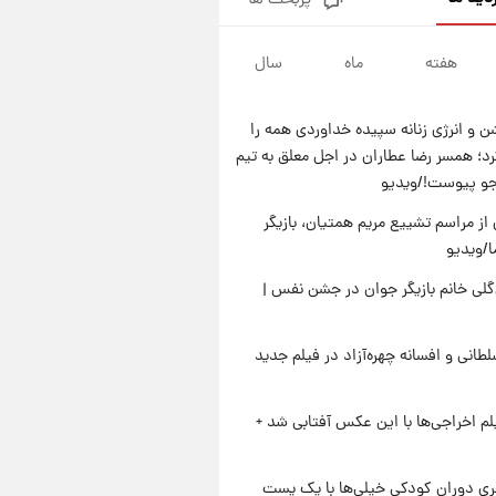
پربحث ها
آتش اختلاف در اینستاگرام؛ تمجید
از حردانی به مذاق رضاییان خوش
نیامد+عکس
هفته
ماه
سال
۲۳ ساعت پیش
پروین اعتصامی در دوران نوجوانی؛
اواخر دهه ۱۲۹۰ شمسی
 و انرژی زنانه سپیده خداوردی همه را
۲۳ ساعت پیش
؛ همسر رضا عطاران در اجل معلق به تیم
قدرت‌نمایی نظامی چین؛ بمب‌افکن
جو پیوست!/ویدیو
حامل موشک هسته‌ای در آسمان
ظاهر شد
از مراسم تشییع مریم همتیان، بازیگر
۲۳ ساعت پیش
رونالدو از گنجینه خودروهای
/ویدیو
لوکسش رونمایی کرد
لی خانم بازیگر جوان در جشن نفس |
طانی و افسانه چهره‌آزاد در فیلم جدید
یلم اخراجی‌ها با این عکس آفتابی شد +
یِ دوران کودکی خیلی‌ها با یک پست