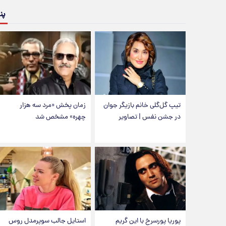
پن
تیپ گل‌گلی خانم بازیگر جوان
زمان پخش «مرد سه هزار
در جشن نفس | تصاویر
چهره» مشخص شد
پوریا پورسرخ با این گریم
استایل جالب سوپرمدل روس