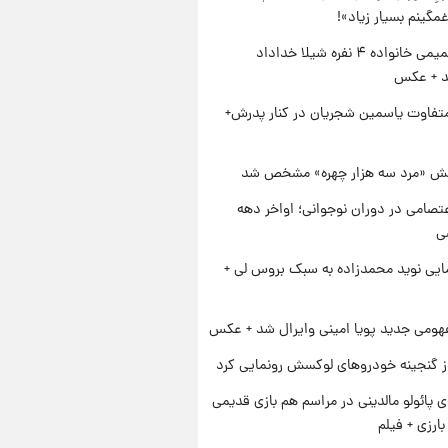
مگینم بسیار زیاد»!
ژست صمیمی خانواده ۴ نفره شیلا خداداد
شد + عکس
متفاوت یاسمین شجریان در کنار پدرش+
ش «مرد سه هزار چهره» مشخص شد
تصامی در دوران نوجوانی؛ اواخر دهه
ایی نوید محمدزاده به سبک بروس لی +
ومی جدید پویا امینی وایرال شد + عکس
از گنجینه خودروهای لوکسش رونمایی کرد
پائولو مالدینی در مراسم هم بازی قدیمی
ارزی + فیلم