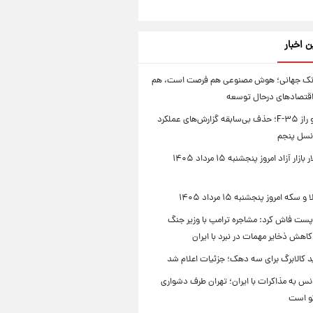
ن اخبار
انک جهانی؛ هوش مصنوعی هم فرصت است، هم
اقتصادهای درحال توسعه
پنتاگون و راز F-۳۵؛ حذف بی‌سابقه گزارش‌های عملکرد
نسل پنجم
قیمت دلار بازار آزاد امروز پنجشنبه ۱۵ مرداد ۱۴۰۵
که امروز پنجشنبه ۱۵ مرداد ۱۴۰۵
پست فاش کرد: مشاجره ترامپ با وزیر جنگ
 کاهش ذخایر مهمات در نبرد با ایران
د کالابرگ برای سه دهک؛ جزئیات اعلام شد
س به مذاکرات با ایران؛ تهران طرف دشواری
گو است