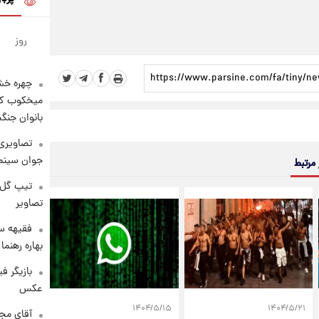
روز
چهره خشن
میخکوب کرد
بانوان جنگ
تصاویری 
جوان سینما
 مرتبط
تیپ گل‌گ
تصاویر
فقیهه سل
بهاره رهنما
بازیگر ف
عکس
۱۴۰۴/۵/۱۵
۱۴۰۴/۵/۲۱
آقای مجر