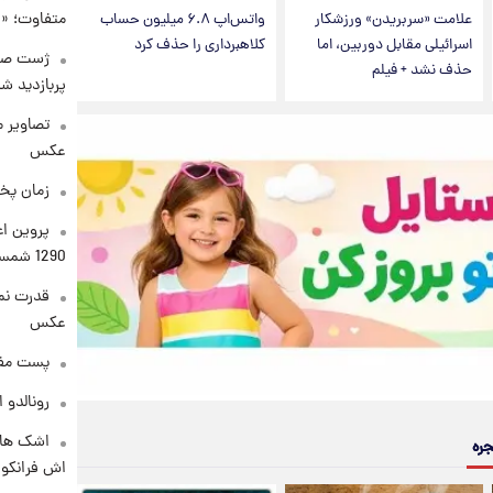
متفاوت؛ «غ
علامت «سربریدن» ورزشکار
واتس‌اپ ۶.۸ میلیون حساب
اسرائیلی مقابل دوربین، اما
کلاهبرداری را حذف کرد
حذف نشد + فیلم
پربازدید 
تصاویر 
عکس
زمان پخ
پروین اع
1290 شمسی
قدرت نم
عکس
پست مفه
رونالدو 
اشک های 
جره
اش فرانکو ب