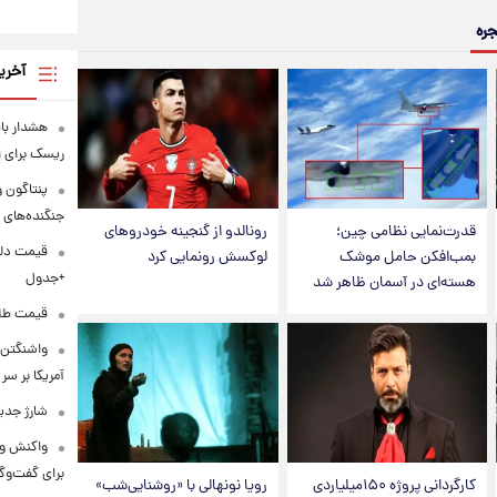
جره
آخری
هشدار ب
ریسک برای 
جنگنده‌های 
قدرت‌نمایی نظامی چین؛
رونالدو از گنجینه خودروهای
بمب‌افکن حامل موشک
لوکسش رونمایی کرد
+جدول
هسته‌ای در آسمان ظاهر شد
قیمت طلا و س
واشنگتن‌
آمریکا بر سر
شارژ جدی
واکنش ون
برای گفت‌و
کارگردانی پروژه ۱۵۰میلیاردی
رویا نونهالی با «روشنایی‌شب»