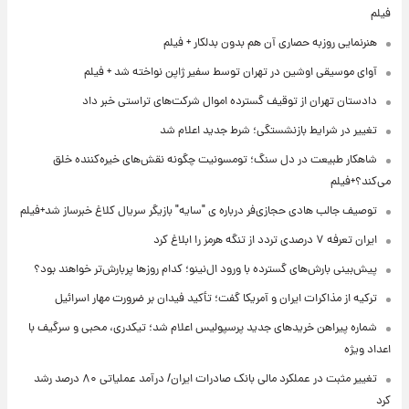
فیلم
هنرنمایی روزبه حصاری آن هم بدون بدلکار + فیلم
آوای موسیقی اوشین در تهران توسط سفیر ژاپن نواخته شد + فیلم
دادستان تهران از توقیف گسترده اموال شرکت‌های تراستی خبر داد
تغییر در شرایط بازنشستگی؛ شرط جدید اعلام شد
شاهکار طبیعت در دل سنگ؛ تومسونیت چگونه نقش‌های خیره‌کننده خلق
می‌کند؟+فیلم
توصیف جالب هادی حجازی‌فر درباره ی "سایه" بازیگر سریال کلاغ خبرساز شد+فیلم
ایران تعرفه ۷ درصدی تردد از تنگه هرمز را ابلاغ کرد
پیش‌بینی بارش‌های گسترده با ورود ال‌نینو؛ کدام روزها پربارش‌تر خواهند بود؟
ترکیه از مذاکرات ایران و آمریکا گفت؛ تأکید فیدان بر ضرورت مهار اسرائیل
شماره پیراهن خریدهای جدید پرسپولیس اعلام شد؛ تیکدری، محبی و سرگیف با
اعداد ویژه
تغییر مثبت در عملکرد مالی بانک صادرات ایران/ درآمد عملیاتی ۸۰ درصد رشد
کرد