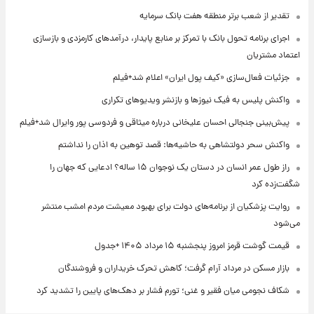
تقدیر از شعب برتر منطقه هفت بانک سرمایه
اجرای برنامه تحول بانک با تمرکز بر منابع پایدار، درآمدهای کارمزدی و بازسازی
اعتماد مشتریان
جزئیات فعال‌سازی «کیف پول ایران» اعلام شد+فیلم
واکنش پلیس به فیک نیوزها و بازنشر ویدیوهای تکراری
پیش‌بینی جنجالی احسان علیخانی درباره میثاقی و فردوسی پور وایرال شد+فیلم
واکنش سحر دولتشاهی به حاشیه‌ها: قصد توهین به اذان را نداشتم
راز طول عمر انسان در دستان یک نوجوان ۱۵ ساله؟ ادعایی که جهان را
شگفت‌زده کرد
روایت پزشکیان از برنامه‌های دولت برای بهبود معیشت مردم امشب منتشر
می‌شود
قیمت گوشت قرمز امروز پنجشنبه ۱۵ مرداد ۱۴۰۵ +جدول
بازار مسکن در مرداد آرام گرفت؛ کاهش تحرک خریداران و فروشندگان
شکاف نجومی میان فقیر و غنی؛ تورم فشار بر دهک‌های پایین را تشدید کرد