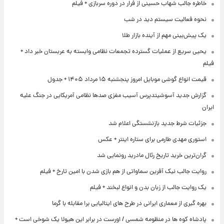
خاطره جالب شهاب حسینی از فرار در دوره سربازی + فیلم
نحوه فعالیت سیستم دید در شب
یک پیش‌بینی مهم از آینده بازار طلا
یحیی سریع از عملیات گسترده تجمعات نظامی وابسته به عربستان خبر داد +
فیلم
قیمت انواع گوشی موبایل امروز پنجشنبه ۱۵ مرداد ۱۴۰۵ + جدول
گزارش جدید آسوشیتدپرس آسیب مغزی صدها نظامی آمریکایی در جنگ علیه
ایران
جزئیات شرط جدید بازنشستگی اعلام شد
استوری مهدی طارمی برای ستاره اینتر + عکس
گران‌ترین خرید تاریخ رئال مادرید رونمایی شد
روایت جالب نیک آفرین سماواتی از هم بازی شدن با امین تارخ + فیلم
یک روایت جالب از زبان بدن و انواع لبخند + فیلم
بهره گیری از معماری ایرانی در طرح های ایتالیایی برا مقابله با گرما
پادشاه کوه ها در منظومه شمسی / اورست در برابر این هیولا یک شوخی است +