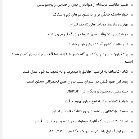
طلب حلالیت عالیشاه از هواداران پس از جدایی از پرسپولیس
چهار ماسک خانگی برای داشتن موهای نرم و شفاف
بهترین مقاصد دریاچه‌های نزدیک تهران
در ششم اوت؛ وقتی هیروشیما در دیگ قیر می‌جوشید
این مناطق کشور آماده بارش باران باشند
پزشکیان: علی رغم اینکه نیروگاه های ما را زدند اما قطعی برق بسیار کم تر شده
است
کنایه قالیباف به ترامپ: حقایق را بپذیرید و به تعهدات خود عمل کنید
رصد این صور فلکی در آسمان شب بدون هیچ تجهیزاتی ممکن است
چت متنی نامحدود و رایگان در ChatGPT
شرایط تفاهم‌نامه به نفع ایران بهبود یافت
سعید عزت‌اللهی ارزشمندترین هافبک فوتبال ایران
نظرات شنیدنی نیک آفرید سماواتی درباره مهدی پاکدل + فیلم
متن اولیۀ طرح راهبردی مدیریت تنگه هرمز منتشر شد