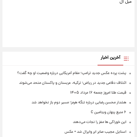
مبل ال
آخرین اخبار
پشت پرده عکس جدید ترامپ؛ مقام آمریکایی درباره وضعیت او چه گفت؟
ائتلاف دفاعی جدید در ریاض؛ ترکیه، عربستان و پاکستان متحد می‌شوند
قیمت طلا امروز جمعه ۱۶ مرداد ۱۴۰۵
هشدار محسن رضایی درباره تنگه هرمز؛ مسیر دوم باز نخواهد شد
۶ منبع پنهان ویتامین C
این خوراکی ها مغز را نجات می‌دهند
استایل عجیب صابر ابر وایرال شد + عکس