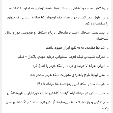
بلندمدت + جدول
واکنش سحر دولتشاهی به حاشیه‌ها: قصد توهین به اذان را نداشتم
۱ روز پیش
سیگنال‌های جدید برای بازار طلا؛ پیش‌بینی
راز طول عمر انسان در دستان یک نوجوان ۱۵ ساله؟ ادعایی که جهان
قیمت سکه و طلا فردا
را شگفت‌زده کرد
۱ روز پیش
پیش‌بینی جنجالی احسان علیخانی درباره میثاقی و فردوسی پور وایرال
فال حافظ پنجشنبه ۱۵ مرداد ماه ۱۴۰۵
شد+فیلم
شرایط تفاهم‌نامه به نفع ایران بهبود یافت
۱ روز پیش
نظرات شنیدنی نیک آفرید سماواتی درباره مهدی پاکدل + فیلم
فال قهوه روزانه پنجشنبه ۱۵ مرداد ماه ۱۴۰۵
ایران تعرفه ۷ درصدی تردد از تنگه هرمز را ابلاغ کرد
متن اولیۀ طرح راهبردی مدیریت تنگه هرمز منتشر شد
۱ روز پیش
قیمت طلا و سکه امروز پنجشنبه ۱۵ مرداد ۱۴۰۵
فال روزانه واقعی پنجشنبه ۱۵ مرداد ۱۴۰۵
بازار مسکن در مرداد آرام گرفت؛ کاهش تحرک خریداران و فروشندگان
پنتاگون و راز F-35؛ حذف بی‌سابقه گزارش‌های عملکرد جنگنده‌های نسل
۱ روز پیش
ارزش سهام عدالت برای امروز چهارشنبه ۱۴ مرداد
پنجم