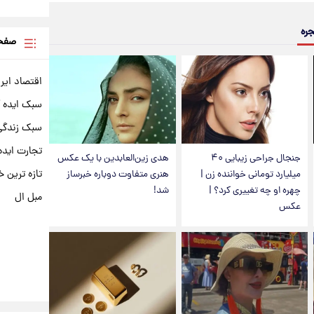
جره
صفحه
اقتصاد ایر
سبک ایده 
سبک زندگی 
تجارت ایده
جنجال جراحی زیبایی ۴۰
هدی زین‌العابدین با یک عکس
تازه ترین خ
میلیارد تومانی خواننده زن |
هنری متفاوت دوباره خبرساز
چهره او چه تغییری کرد؟ |
شد!
مبل ال
عکس