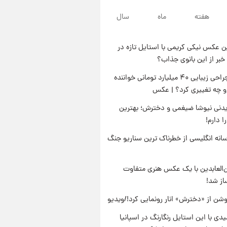
پس از حادثه
۲۲ ساعت پیش
هفته
ماه
سال
خواستگار ۵۰ساله شاهدخت
لئونور بازداشت شد
 عکس نیکی کریمی با استایل تازه در
۲۲ ساعت پیش
خبر از این بانوی جذاب؟
نخستین تصویر لیونل مسی بعد از
مرگ پدر+عکس و فیلم
جنجال جراحی زیبایی ۴۰ میلیارد تومانی خواننده
او چه تغییری کرد؟ | عکس
۲۳ ساعت پیش
استوری مرموز محمدحسین
دنی نیوشا ضیغمی و دخترش؛ بهترین
میثاقی با موی بازکات
 دارم!
انه انگلیسی از خطرناک ترین سناریو جنگ
‌العابدین با یک عکس هنری متفاوت
از شد!
شن از «دخترش» انار رونمایی کرد!/ویدیو
یدی با این استایل رنگارنگ در اسپانیا