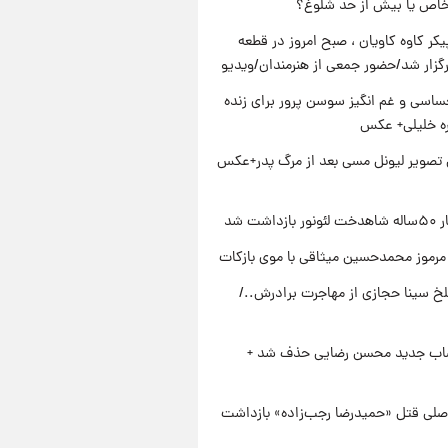
خاص یا بیش از حد شلوغ؟
کر کاوه کاویان ، صبح امروز در قطعه
رگزار شد/حضور جمعی از هنرمندان/ویدیو
اسی و غم انگیز سوسن پرور برای زنده
ره خلیلی+ عکس
تصویر لیونل مسی بعد از مرگ پدر+عکس
زداشت شد
مرموز محمدحسین میثاقی با موی بازکات
تلخ سینا حجازی از مهاجرت برادرش../
صاب جدید محسن رضایی حذف شد +
صلی قتل «حمیدرضا رجب‌زاده» بازداشت