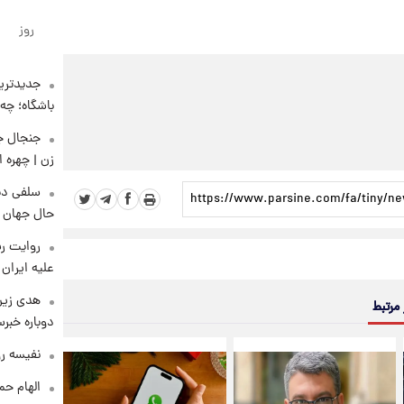
روز
جدیدترین
باشگاه؛ چه 
زن | چهره 
سلفی دی
حال جهان را
روایت رس
علیه ایران
هدی زین
 مرتبط
دوباره خبرس
نفیسه رو
الهام حم