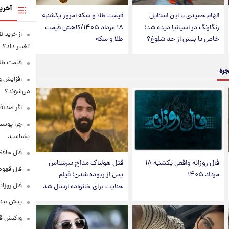
آخری
الهام حمیدی با این استایل
قیمت طلا و سکه امروز یکشنبه
رنگارنگ در اسپانیا دیده شد؛
۱۸ مرداد ۱۴۰۵/کاهش قیمت
از خرید ن
خاص یا بیش از حد شلوغ؟
طلا و سکه
تغییر داد؟
قیمت طلا امرو
جره
افزایش و
می‌شوند؟
اگر ضدآف
بشناسید
فال حافظ دوشنبه 
فال روزانه واقعی یکشنبه ۱۸
قتل هولناک مداح سرشناس
فال قهوه روزانه
مرداد ۱۴۰۵
پس از ربوده شدن؛ فیلم
فال روزانه وا
جنایت برای خانواده ارسال شد
پیش‌ بینی قی
واکنش قال