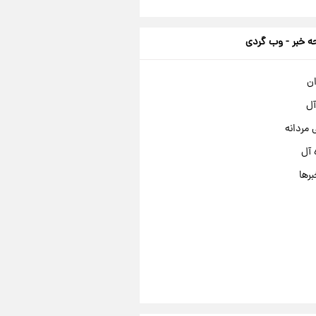
 خبر - وب گردی
ان
آل
مردانه
 آل
برها