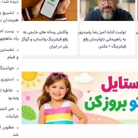
دیده شد؛ 
تشییع پی
هنرمندان ب
پست احس
ی
توئیت کنایه آمیز رضا رشیدپور
واکنش رسانه های خارجی به
یاد ماهچه
به راهپیمایی دلواپسان رفع
رفع فیلترینگ واتساپ و گوگل
فیلترینگ + عکس
پلی در ایران
نخستین 
و فیلم
خواستگار ۵۰ساله شاهدخت لئونور با
استوری 
⁨ خاطره 
ویدیو
خبر انت
جزئیات
مظنون ا
شد