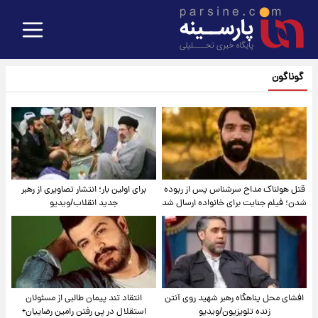
گوناگون
قتل هولناک مداح سرشناس پس از ربوده
برای اولین بار؛ انتشار تصاویری از رهبر
شدن؛ فیلم جنایت برای خانواده ارسال شد
جدید انقلاب/ویدیو
افشای محل پناهگاه‌ رهبر شهید روی آنتن
انتقاد تند پیمان طالبی از مسئولان
زنده تلویزیون/ویدیو
استقلال در پی رفتن رامین رضاییان+