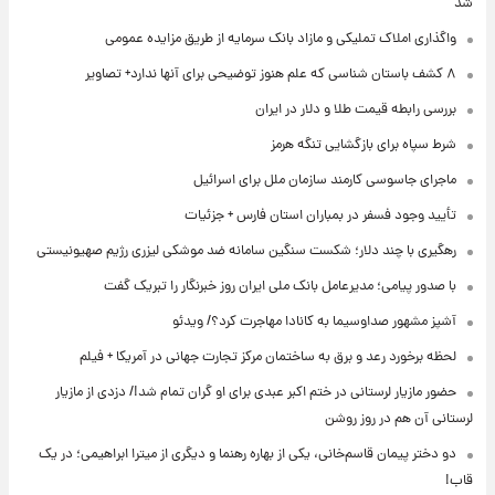
شد
واگذاری املاک تملیکی و مازاد بانک سرمایه از طریق مزایده عمومی
۸ کشف باستان شناسی که علم هنوز توضیحی برای آنها ندارد+ تصاویر
بررسی رابطه قیمت طلا و دلار در ایران
شرط سپاه برای بازگشایی تنگه هرمز
ماجرای جاسوسی کارمند سازمان ملل برای اسرائیل
تأیید وجود فسفر در بمباران استان فارس + جزئیات
رهگیری با چند دلار؛ شکست سنگین سامانه ضد موشکی لیزری رژیم صهیونیستی
با صدور پیامی؛ مدیرعامل بانک ملی ایران روز خبرنگار را تبریک گفت
آشپز مشهور صداوسیما به کانادا مهاجرت کرد؟/ ویدئو
لحظه برخورد رعد و برق به ساختمان مرکز تجارت جهانی در آمریکا + فیلم
حضور مازیار لرستانی در ختم اکبر عبدی برای او گران تمام شد!/ دزدی از مازیار
لرستانی آن هم در روز روشن
دو دختر پیمان قاسم‌خانی، یکی از بهاره رهنما و دیگری از میترا ابراهیمی؛ در یک
قاب!