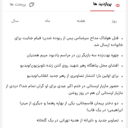
پربازدید ها
پربحث ها
۱۲ ساعت پیش
هشدار درباره کمبود یک ماده معدنی؛ خطر
روز
هفته
ماه
سال
آلزایمر و زوال عقل افزایش می‌یابد؟
قتل هولناک مداح سرشناس پس از ربوده شدن؛ فیلم جنایت برای
۱۳ ساعت پیش
انتقاد تند پیمان طالبی از مسئولان استقلال در
خانواده ارسال شد
پی رفتن رامین رضاییان+ عکس
چهره بهت‌زده سه بازیگر زن در مراسم یادبود مریم همتیان
۱۳ ساعت پیش
افشای محل پناهگاه‌ رهبر شهید روی آنتن زنده تلویزیون/ویدیو
قیمت گوشت گوساله و گوسفند امروز شنبه ۱۷
برای اولین بار؛ انتشار تصاویری از رهبر جدید انقلاب/ویدیو
مرداد ۱۴۰۵ +جدول
حضور مازیار لرستانی در ختم اکبر عبدی برای او گران تمام شد!/ دزدی از
۱۴ ساعت پیش
مازیار لرستانی آن هم در روز روشن
با قدرتمندترین و بادوام ترین تانک جهان آشنا
شوید+ فیلم
دو دختر پیمان قاسم‌خانی، یکی از بهاره رهنما و دیگری از میترا
ابراهیمی؛ در یک قاب!
۱۴ ساعت پیش
تصاویر جدید و دلبرانه از هدیه تهرانی در یک گلخانه
قیمت طلا ۱۸عیار امروز شنبه ۱۷ مرداد ۱۴۰۵