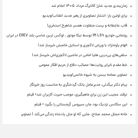
زمان‌بندی جدید شارژ کالابرگ مرداد ۱۴۰۵ اعلام شد
برای اولین بار؛ انتشار تصاویری از رهبر جدید انقلاب/ویدیو
قاب عاشقانه و پست متفاوت همسر شاهرخ استخری!
رونمایی خودرو IM LS۹ توسط نیکا موتور ، لوکس ترین شاسی بلند EREV در ایران
الهام پاوه‌نژاد با ورزش لاکچری و استایل خاصش خبرساز شد!
سلفی‌های پی‌درپی هلیا امامی در ماشین لاکچری‌اش خبرساز شد!
خط مقدم نابرابر روایت‌ها؛ مصائب دفاع از حریم افکار عمومی
تصاویر عمامه بستن به شیوه خاتمی/ویدیو
پیام دکتر بیگدلی، مدیرعامل بانک گردشگری به مناسبت روز خبرنگار
ترفند عجیب این زن برای ماهیگیری، موجب حیرت کاربران شد+ فیلم
این سکانس نزدیک بود جان سیروس گرجستانی را بگیرد + فیلم
خانه مجلل محمد صلاح، جایی که او مثل پادشاه زندگی می‌کند | تصاویر