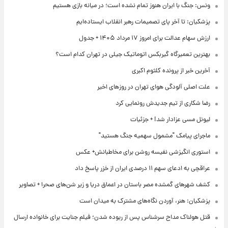
ونس: جنگ با ایران هنوز تمام نشده است؛ در میانه بازی هستیم
پزشکیان: تا آخر پای تصمیمات رهبر انقلاب ایستاده‌ایم
ارزش سهام عدالت برای امروز ۱۷ مرداد ۱۴۰۵ + جدول
بهترین تعمیرگاه گیربکس اتوماتیک جیلی در تهران کدام است؟
آخرین خبر از پرونده کلثوم اکبری
علت اصلی آلودگی هوای تهران در روزهای اخیر
رضا شکاری از تیم جدیدش رونمایی کرد
لیونل مسی عزادار شد! + جزئیات
ماجرای پیامک "مشمول سهمیه جنگ هستید"
استوری انگیزشی نفیسه روشن برای مخاطبانش+ عکس
عراقچی به ادعای سهم ۱۱ درصدی ایران از خزر پاسخ داد
کشف شهرهای گمشده مصر باستان در اعماق دریا و زیر شن‌های صحرا + تصاویر
پزشکیان: هنر، آوردن نگاه‌های مشترک به میدان است
قتل هولناک مداح سرشناس پس از ربوده شدن؛ فیلم جنایت برای خانواده ارسال