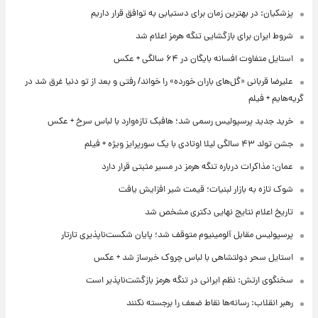
پزشکیان: در بهترین زمان برای دستیابی به توافق قرار داریم
شروط ایران برای بازگشایی تنگه هرمز اعلام شد
استایل متفاوت افسانه بایگان در ۶۴ سالگی + عکس
علیرضا قربانی «گل‌های باران خورده» را خواند/ رفتی و بعد از تو دنیا غرق شد در
گریه‌هایم + فیلم
خرید جدید پرسپولیس رسمی شد؛ هافبک تازه‌وارد با لباس سرخ + عکس
جشن تولد ۴۳ سالگی لیلا اوتادی با یک سورپرایز ویژه + فیلم
عمان: مذاکرات درباره تنگه هرمز در مسیر مثبتی قرار دارد
شوک تازه به بازار لبنیات؛ قیمت شیر افزایش یافت
تاریخ اعلام نتایج نهایی دکتری مشخص شد
پرسپولیس مقابل آلومینیوم متوقف شد؛ پایان شکست‌ناپذیری تارتار
استایل سحر دولتشاهی با لباس چروک خبرساز شد + عکس
سخنگوی ارتش: نظم ایرانی در تنگه هرمز بازگشت‌ناپذیر است
رهبر انقلاب: رسانه‌ها نقاط ضعف را برجسته نکنند