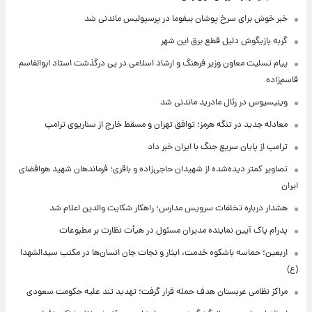
خبر خوش برای سرخ پوشان بیفوما در پرسپولیس ماندنی شد
گربه بازیگوش دلیل قطع برق این شهر
پیام تسلیت معاون وزیر فرهنگ و ارشاد اسلامی در پی درگذشت استاد ابوالقاسم
قاسم‌زاده
وینیسیوس در رئال مادرید ماندنی شد
معادله جدید در تنگه هرمز؛ توافق تهران و مسقط خارج از سناریوی ترامپ
ترامپ از پایان سریع جنگ با ایران خبر داد
تصاویر کمتر دیده‌شده از شهیدان حاجی‌زاده و باقری؛ فرماندهان شهید هوافضای
ایران
هشدار درباره تخلفات سرویس مدارس؛ راهکار شکایت والدین اعلام شد
پدرام پاک آیین نماینده مدیران مسئول در هیأت نظارت بر مطبوعات
اربعین؛ حماسه باشکوه خدمت، ایثار و نجات جان انسان‌ها در مکتب سیدالشهدا
(ع)
مراکز نظامی عربستان هدف حمله قرار گرفت؛ تهدید تند علیه حکومت سعودی