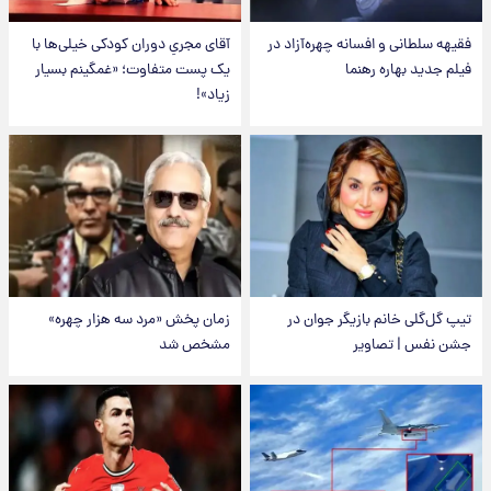
فقیهه سلطانی و افسانه چهره‌آزاد در
آقای مجریِ دوران کودکی خیلی‌ها با
فیلم جدید بهاره رهنما
یک پست متفاوت؛ «غمگینم بسیار
زیاد»!
تیپ گل‌گلی خانم بازیگر جوان در
زمان پخش «مرد سه هزار چهره»
جشن نفس | تصاویر
مشخص شد