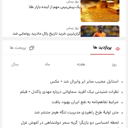
۱ روز پیش
یک پیش‌بینی مهم از آینده بازار طلا
۱ روز پیش
گران‌ترین خرید تاریخ رئال مادرید رونمایی شد
پربازدید ها
پربحث ها
۱ روز پیش
پیش‌بینی بارش‌های گسترده با ورود ال‌نینو؛ کدام
روز
هفته
ماه
سال
روزها پربارش‌تر خواهند بود؟
استایل عجیب صابر ابر وایرال شد + عکس
۱ روز پیش
شماره پیراهن خریدهای جدید پرسپولیس اعلام
نظرات شنیدنی نیک آفرید سماواتی درباره مهدی پاکدل + فیلم
شد؛ تیکدری، محبی و سرگیف با اعداد ویژه
شرایط تفاهم‌نامه به نفع ایران بهبود یافت
۱ روز پیش
متن اولیۀ طرح راهبردی مدیریت تنگه هرمز منتشر شد
جزئیات فعال‌سازی «کیف پول ایران» اعلام
شد+فیلم
لحظه احساسی دو بازیگر؛ گریه سحر دولتشاهی در آغوش غزل