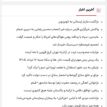
آخرین اخبار
بازگشت مازیار لرستانی به تلویزیون
واکنش خبرگزاری فارس درباره خبر انتصاب محسن رضایی به دبیری شعام
عابدینی: سپاه با پدافند بومی هواگردهای آمریکا را شکار و غنیمت گرفت
تصمیم غیرمنتظره دیپ‌سیک خبرساز شد
جزئیات محدودیت تردد در آزادراه تهران کرج قزوین تا ماه آینده
یک پیش ‌بینی مهم برای قیمت دلار، طلا و سکه شنبه ۱۷ مرداد ۱۴۰۵
بازیکن به درد نخور استقلال با مقصد اروپا این تیم را ترک کرد!
عراق بر خلع سلاح گروه‌ها و انحصار سلاح در دست دولت تاکید کرد
بازخوانی آهنگی در وصف حضرت زهرا توسط شادمهر + فیلم
ریاض: توافق دفاعی با ترکیه و پاکستان علیه هیچ کشوری نیست
بازداشت مردی که با لباس «عزرائیل» به بیماران بیمارستان خیره می‌شد!
همه چیز درباره فروش موی زنان