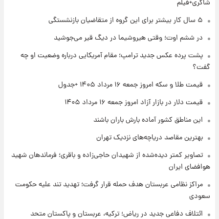
شاکری+فیلم
۱ روز پیش
۵ سال کار بیشتر برای این گروه از متقاضیان بازنشستگی
تغییر تند قیمت محصولات ایران‌خودرو و سایپا
امروز پنجشنبه ۱۵ مرداد ۱۴۰۵ +جدول
در ششم اوت؛ وقتی هیروشیما در دیگ قیر می‌جوشید
پشت پرده عکس جدید ترامپ؛ مقام آمریکایی درباره وضعیت او چه
۱ روز پیش
گفت؟
قیمت طلا و سکه امروز پنجشنبه ۱۵ مرداد ۱۴۰۵
قیمت طلا و سکه امروز جمعه ۱۶ مرداد ۱۴۰۵ +جدول
قیمت دلار در بازار آزاد امروز جمعه ۱۶ مرداد ۱۴۰۵
۱ روز پیش
شارژ جدید کالابرگ برای سه دهک؛ جزئیات اعلام
این مناطق کشور آماده بارش باران باشند
شد
بهترین مقاصد دریاچه‌های نزدیک تهران
تصاویر کمتر دیده‌شده از شهیدان حاجی‌زاده و باقری؛ فرماندهان شهید
هوافضای ایران
مراکز نظامی عربستان هدف حمله قرار گرفت؛ تهدید تند علیه حکومت
سعودی
ائتلاف دفاعی جدید در ریاض؛ ترکیه، عربستان و پاکستان متحد