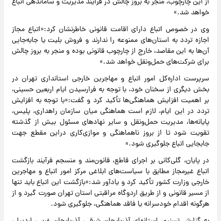
از این چارچوب، منجر به بروز چالش در فرآیند مدیریت و ساماندهی اتباع
خواهد شد.»
وی در خصوص اتباع دارای اقامت قانونی خاطرنشان کرد:«اتباع مجاز
اجازه تردد به استان‌های ممنوعه را ندارند و فروش بلیت یا جابه‌جایی
آن‌ها به این مقاصد، خارج از چارچوب قانونی بوده و منجر به بروز چالش
برای شرکت‌های حمل‌ونقل خواهد شد.»
سرپرست اداره‌کل امور اتباع و مهاجرین خارجی استانداری تهران در
بخش دیگری از سخنان خود، با توجه به فرارسیدن ایام اربعین حسینی،
بر اهمیت افزایش هماهنگی‌ها تأکید کرد و گفت:«با توجه به افزایش
تردد در این ایام، لازم است هماهنگی میان سازمان راهداری، پلیس،
پایانه‌ها، مدیریت حمل‌ونقل و سایر نهادهای مسئول بیش از گذشته
تقویت شود تا از بروز ناهماهنگی و موازی‌کاری دراین مقطع جهت
جابجایی اتباع جلوگیری شود.»
در پایان، گلی‌کانی بر اجرای قاطع، قانون‌مند و منسجم فرآیند بازگشت
اتباع غیرمجاز مطابق با سیاست‌های ابلاغی مرکز امور اتباع و مهاجرین
خارجی وزارت کشور تأکید کرد و یادآور شد:«بازگشت این اتباع باید تنها
از مسیر قانونی و از طریق اردوگاه مراقبتی استان تهران صورت گیرد و از
هرگونه اقدام خودسرانه یا فاقد هماهنگی، جلوگیری شود.