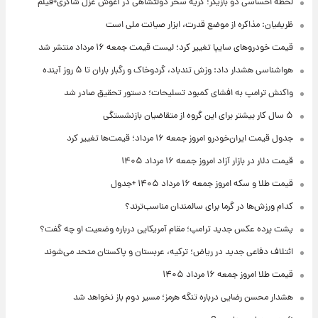
لحظه احساسی دو بازیگر؛ گریه سحر دولتشاهی در آغوش غزل شاکری+فیلم
ظریفیان: مذاکره از موضع قدرت، ابزار صیانت ملی است
قیمت خودروهای سایپا تغییر کرد؛ لیست قیمت جمعه ۱۶ مرداد منتشر شد
هواشناسی هشدار داد: وزش تندباد، گردوخاک و رگبار باران تا ۵ روز آینده
واکنش ترامپ به افشای کمبود تسلیحات؛ دستور تحقیق صادر شد
۵ سال کار بیشتر برای این گروه از متقاضیان بازنشستگی
جدول قیمت ایران‌خودرو امروز جمعه ۱۶ مرداد؛ قیمت‌ها تغییر کرد
قیمت دلار در بازار آزاد امروز جمعه ۱۶ مرداد ۱۴۰۵
قیمت طلا و سکه امروز جمعه ۱۶ مرداد ۱۴۰۵ +جدول
کدام ورزش‌ها در گرما برای سالمندان مناسب‌ترند؟
پشت پرده عکس جدید ترامپ؛ مقام آمریکایی درباره وضعیت او چه گفت؟
ائتلاف دفاعی جدید در ریاض؛ ترکیه، عربستان و پاکستان متحد می‌شوند
قیمت طلا امروز جمعه ۱۶ مرداد ۱۴۰۵
هشدار محسن رضایی درباره تنگه هرمز؛ مسیر دوم باز نخواهد شد