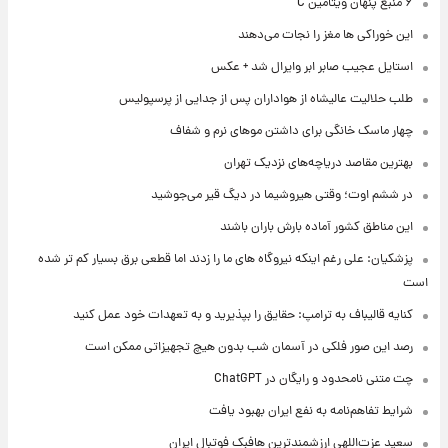
۶ منبع پنهان ویتامین C
این خوراکی ها مغز را نجات می‌دهند
استایل عجیب صابر ابر وایرال شد + عکس
طلب حلالیت عالیشاه از هواداران پس از جدایی از پرسپولیس
چهار ماسک خانگی برای داشتن موهای نرم و شفاف
بهترین مقاصد دریاچه‌های نزدیک تهران
در ششم اوت؛ وقتی هیروشیما در دیگ قیر می‌جوشید
این مناطق کشور آماده بارش باران باشند
پزشکیان: علی رغم اینکه نیروگاه های ما را زدند اما قطعی برق بسیار کم تر شده
است
کنایه قالیباف به ترامپ: حقایق را بپذیرید و به تعهدات خود عمل کنید
رصد این صور فلکی در آسمان شب بدون هیچ تجهیزاتی ممکن است
چت متنی نامحدود و رایگان در ChatGPT
شرایط تفاهم‌نامه به نفع ایران بهبود یافت
سعید عزت‌اللهی ارزشمندترین هافبک فوتبال ایران