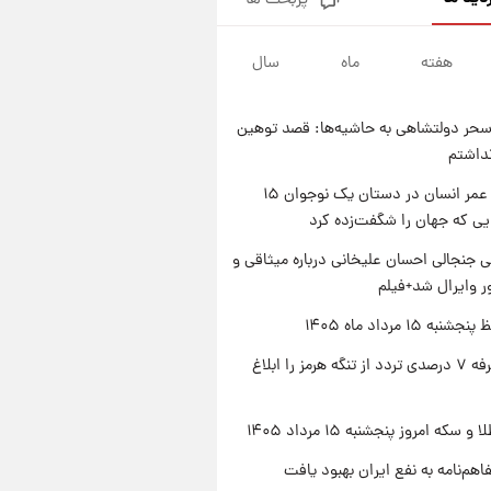
پربحث ها
فال قهوه روزانه پنجشنبه ۱۵ مرداد
ماه ۱۴۰۵
هفته
ماه
سال
۱ روز پیش
فال روزانه واقعی پنجشنبه ۱۵
مرداد ۱۴۰۵
حر دولتشاهی به حاشیه‌ها: قصد توهین
۱ روز پیش
نداشتم
ارزش سهام عدالت برای امروز
چهارشنبه ۱۴ مرداد + جدول
راز طول عمر انسان در دستان یک نوجوان ۱۵
یی که جهان را شگفت‌زده کرد
۱ روز پیش
آغاز طرح جدید فروش مشارکت در
 جنجالی احسان علیخانی درباره میثاقی و
تولید سایپا؛ نام خودرو، مبلغ پیش
 وایرال شد+فیلم
پرداخت و زمان تحویل | سود
مشارکت چند درصد است؟
ه ۱۵ مرداد ماه ۱۴۰۵
ایران تعرفه ۷ درصدی تردد از تنگه هرمز را ابلاغ
سکه امروز پنجشنبه ۱۵ مرداد ۱۴۰۵
اهم‌نامه به نفع ایران بهبود یافت