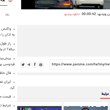
دیو: 00:00:42
روز
دانلود ویدیو
واکنش س
به اذان را 
ساله؟ ادعا
پیش‌بینی
فردوسی پور
فال حافظ پنجشنب
کرد
 مرتبط
قیمت طلا و 
شرایط تف