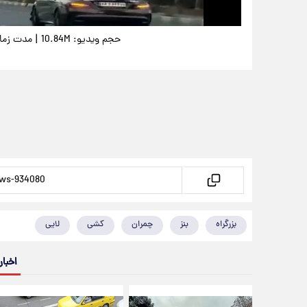
|
حجم ویدیو: 10.84M
مدت زمان وی
بزرگراه
بنز
چمران
کشی
لایی
اخبار