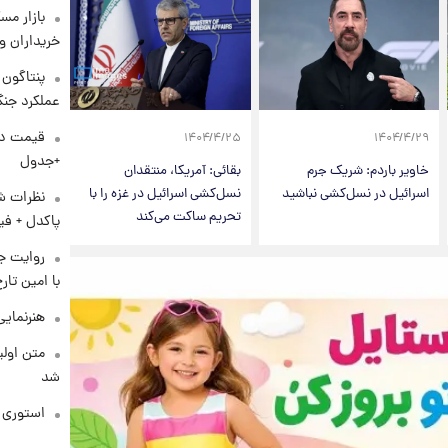
بازار مس
خریداران و
عملکرد جنگ
۱۴۰۴/۴/۲۵
۱۴۰۴/۴/۲۹
+جدول
خاویر باردم: شریک جرم
بقائی: آمریکا، منتقدان
اسرائیل در نسل‌کشی نباشید
نسل‌کشی اسرائیل در غزه را با
نظرات شن
تحریم ساکت می‌کند
پاکدل + فی
روایت ج
با امین تار
هنرنمایی
متن اولی
شد
استوری م