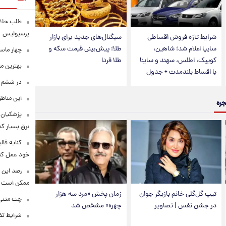
طلب حلالی
پرسپولیس
شرایط تازه فروش اقساطی
سیگنال‌های جدید برای بازار
سایپا اعلام شد؛ شاهین،
طلا؛ پیش‌بینی قیمت سکه و
چهار ماس
کوییک، اطلس، سهند و ساینا
طلا فردا
بهترین م
با اقساط بلندمدت + جدول
در ششم ا
این مناطق
جره
پزشکیان: 
برق بسیار ک
کنایه قال
خود عمل کن
رصد این 
ممکن است
تیپ گل‌گلی خانم بازیگر جوان
زمان پخش «مرد سه هزار
چت متنی نا
در جشن نفس | تصاویر
چهره» مشخص شد
شرایط تفا