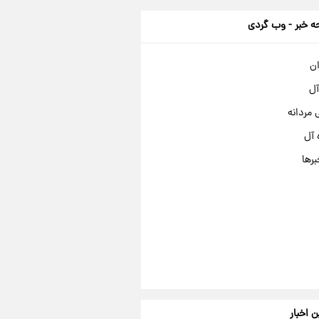
 خبر - وب گردی
ان
آل
مردانه
 آل
برها
ن اخبار