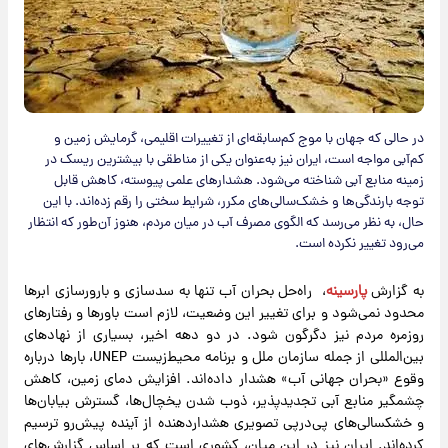
در حالی که جهان با موج کم‌سابقه‌ای از تغییرات اقلیمی، گرمایش زمین و
کم‌آبی مواجه است، ایران نیز به‌عنوان یکی از مناطقی با بیشترین ریسک در
زمینه منابع آبی شناخته می‌شود. هشدارهای علمی پیوسته، کاهش قابل
توجه بارندگی‌ها و خشک‌سالی‌های مکرر، شرایط سختی را رقم زده‌اند. با این
حال، به نظر می‌رسد که الگوی مصرف آب در میان مردم، هنوز آن‌طور که انتظار
می‌رود تغییر نکرده است.
به گزارش
پارسینه
، راه‌حل بحران آب تنها به سدسازی و بارورسازی ابرها
محدود نمی‌شود و برای تغییر این وضعیت، لازم است باورها و رفتارهای
روزمره مردم نیز دگرگون شود. در دو دهه اخیر، بسیاری از نهادهای
بین‌المللی از جمله سازمان ملل و برنامه محیط‌زیست UNEP، بارها درباره
وقوع «بحران جهانی آب» هشدار داده‌اند. افزایش دمای زمین، کاهش
چشمگیر منابع آبی تجدیدپذیر، ذوب شدن یخچال‌ها، گسترش بیابان‌ها
و خشکسالی‌های پی‌درپی تصویری هشداردهنده از آینده پیش‌رو ترسیم
کرده‌اند. ایران نیز در این میان، کشوری است که بر اساس گزارش‌های