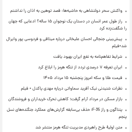
واکنش سحر دولتشاهی به حاشیه‌ها: قصد توهین به اذان را نداشتم
۱ روز پیش
فال حافظ پنجشنبه ۱۵ مرداد ماه ۱۴۰۵
راز طول عمر انسان در دستان یک نوجوان ۱۵ ساله؟ ادعایی که جهان
را شگفت‌زده کرد
۱ روز پیش
پیش‌بینی جنجالی احسان علیخانی درباره میثاقی و فردوسی پور وایرال
فال قهوه روزانه پنجشنبه ۱۵ مرداد ماه ۱۴۰۵
شد+فیلم
شرایط تفاهم‌نامه به نفع ایران بهبود یافت
۱ روز پیش
ایران تعرفه ۷ درصدی تردد از تنگه هرمز را ابلاغ کرد
فال روزانه واقعی پنجشنبه ۱۵ مرداد ۱۴۰۵
قیمت طلا و سکه امروز پنجشنبه ۱۵ مرداد ۱۴۰۵
نظرات شنیدنی نیک آفرید سماواتی درباره مهدی پاکدل + فیلم
۱ روز پیش
بازار مسکن در مرداد آرام گرفت؛ کاهش تحرک خریداران و فروشندگان
ارزش سهام عدالت برای امروز چهارشنبه ۱۴ مرداد
+ جدول
پنتاگون و راز F-35؛ حذف بی‌سابقه گزارش‌های عملکرد جنگنده‌های نسل
پنجم
۱ روز پیش
آغاز طرح جدید فروش مشارکت در تولید سایپا؛
متن اولیۀ طرح راهبردی مدیریت تنگه هرمز منتشر شد