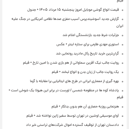
فیلم
قیمت انواع گوشی موبایل امروز پنجشنبه ۱۵ مرداد ۱۴۰۵ + جدول
گزارش جدید آسوشیتدپرس آسیب مغزی صدها نظامی آمریکایی در جنگ علیه
ایران
جزئیات شرط جدید بازنشستگی اعلام شد
استوری مهدی طارمی برای ستاره اینتر + عکس
گران‌ترین خرید تاریخ رئال مادرید رونمایی شد
روایت جالب نیک آفرین سماواتی از هم بازی شدن با امین تارخ + فیلم
یک روایت جالب از زبان بدن و انواع لبخند + فیلم
بهره گیری از معماری ایرانی در طرح های ایتالیایی برا مقابله با گرما
پادشاه کوه ها در منظومه شمسی / اورست در برابر این هیولا یک شوخی است +
فیلم
هنرنمایی روزبه حصاری آن هم بدون بدلکار + فیلم
آوای موسیقی اوشین در تهران توسط سفیر ژاپن نواخته شد + فیلم
دادستان تهران از توقیف گسترده اموال شرکت‌های تراستی خبر داد