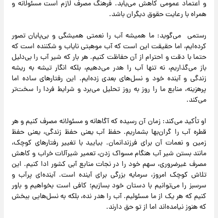
و اعتماد عمومی کاهش می‌یابد. فرهنگ مصرف لازم است مسئولانه و
همراه با رعایت حقوق دیگران باشد.
رستمی می‌گوید: ما همیشه آب را نعمتی همیشگی و بی‌پایان تصور
کرده‌ایم، اما حقیقت این است که آب موهبتی نایاب و شکننده است که
حتما با دقت و احترام از آن حفاظت کنیم. هر بار که شیر آب را بی‌دلیل
باز می‌گذاریم، نه تنها آب را هدر می‌دهیم، بلکه انگار تیشه به ریشه
زندگی و آینده خود و نسل‌های بعدی زده‌ایم. این رفتارهای ساده اما
پرهزینه، منابع ما را روز به روز تحلیل می‌برد و شرایط فردا را سخت‌تر
می‌کند.
او تأکید می‌کند: زمان آن رسیده که آگاهانه و مسئولانه مصرف کنیم و هر
قطره آب را گران‌بها بشماریم. حفظ آب یعنی حفظ زندگی، یعنی حفظ
زمین و نعمات آن برای فرزندانمان. بیایید با تغییر رفتارهای کوچک،
مانند بستن شیر آب هنگام مسواک زدن، تعمیر شیرآلات خراب و کاهش
مصرف غیرضروری، سهم خود را در نجات منابع آبی کشور ادا کنیم. این
تلاش کوچک امروز، سرمایه بزرگی برای آینده است. آینده‌ای پرآب و
سرسبز را می‌توانیم با دستان خود بسازیم؛ کافی است بخواهیم و باور
کنیم که هر یک از ما مسئولیم. آب را هدر نده، بلکه به نسل‌هایی ببخش
که هنوز نیامده‌اند اما از تو حق دارند.