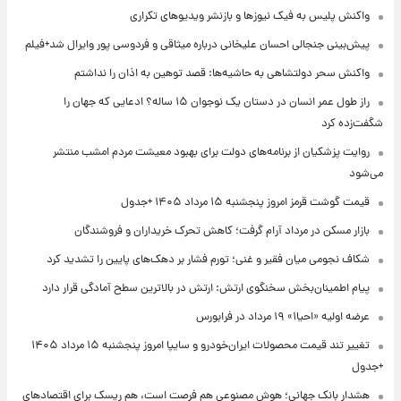
واکنش پلیس به فیک نیوزها و بازنشر ویدیوهای تکراری
پیش‌بینی جنجالی احسان علیخانی درباره میثاقی و فردوسی پور وایرال شد+فیلم
واکنش سحر دولتشاهی به حاشیه‌ها: قصد توهین به اذان را نداشتم
راز طول عمر انسان در دستان یک نوجوان ۱۵ ساله؟ ادعایی که جهان را
شگفت‌زده کرد
روایت پزشکیان از برنامه‌های دولت برای بهبود معیشت مردم امشب منتشر
می‌شود
قیمت گوشت قرمز امروز پنجشنبه ۱۵ مرداد ۱۴۰۵ +جدول
بازار مسکن در مرداد آرام گرفت؛ کاهش تحرک خریداران و فروشندگان
شکاف نجومی میان فقیر و غنی؛ تورم فشار بر دهک‌های پایین را تشدید کرد
پیام اطمینان‌بخش سخنگوی ارتش: ارتش در بالاترین سطح آمادگی قرار دارد
عرضه اولیه «احیا۱» ۱۹ مرداد در فرابورس
تغییر تند قیمت محصولات ایران‌خودرو و سایپا امروز پنجشنبه ۱۵ مرداد ۱۴۰۵
+جدول
هشدار بانک جهانی؛ هوش مصنوعی هم فرصت است، هم ریسک برای اقتصادهای