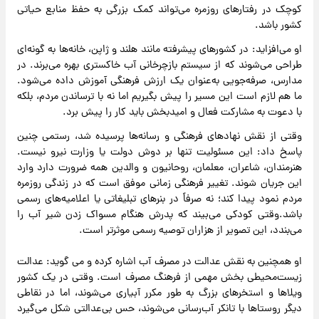
کوچک در رفتارهای روزمره می‌تواند کمک بزرگی به حفظ منابع حیاتی
کشور باشد.
او می‌افزاید: در کشورهای پیشرفته مانند هلند و ژاپن، خانه‌ها به گونه‌ای
طراحی می‌شوند که از سیستم بازچرخانی آب خاکستری بهره می‌برند. در
مدارس، صرفه‌جویی به‌عنوان یک ارزش فرهنگی آموزش داده می‌شود.
ما هم لازم است این مسیر را پیش بگیریم اما نه با ترساندن مردم، بلکه
با دعوت به مشارکت فعال و امیدبخش باید کار را پیش برد.
وقتی از نقش نهادهای فرهنگی و رسانه‌ها پرسیده شد، رستمی چنین
پاسخ داد: این مسئولیت تنها بر دوش دولت یا وزارت نیرو نیست.
هنرمندان، شاعران، معلمان، روحانیون و والدین همه ضرورت دارد وارد
این جریان شوند. تغییر فرهنگی زمانی موفق است که در زندگی روزمره
مردم نمود پیدا کند؛ نه صرفاً در بنرهای تبلیغاتی یا اعلامیه‌های رسمی
باشد.وقتی کودکی می‌بیند که پدرش هنگام مسواک زدن شیر آب را
می‌بندد، این تصویر از هزاران توصیه رسمی موثرتر است.
او همچنین به نقش عدالت در مصرف آب اشاره کرده و می گوید: عدالت
زیست‌محیطی بخش مهمی از فرهنگ مصرف است. وقتی در یک کشور
ویلاها و استخرهای بزرگ به طور مکرر آبیاری می‌شوند، اما در نقاطی
دیگر روستاها با تانکر آب‌رسانی می‌شوند، حس بی‌عدالتی شکل می‌گیرد