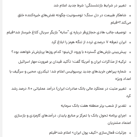
تغییر در شرایط بازنشستگی؛ شرط جدید اعلام شد
شاهکار طبیعت در دل سنگ؛ تومسونیت چگونه نقش‌های خیره‌کننده خلق
می‌کند؟+فیلم
توصیف جالب هادی حجازی‌فر درباره ی "سایه" بازیگر سریال کلاغ خبرساز شد+فیلم
ایران تعرفه ۷ درصدی تردد از تنگه هرمز را ابلاغ کرد
پیش‌بینی بارش‌های گسترده با ورود ال‌نینو؛ کدام روزها پربارش‌تر خواهند بود؟
ترکیه از مذاکرات ایران و آمریکا گفت؛ تأکید فیدان بر ضرورت مهار اسرائیل
شماره پیراهن خریدهای جدید پرسپولیس اعلام شد؛ تیکدری، محبی و سرگیف با
اعداد ویژه
تغییر مثبت در عملکرد مالی بانک صادرات ایران/ درآمد عملیاتی ۸۰ درصد رشد
کرد
تقدیر از شعب برتر منطقه هفت بانک سرمایه
اجرای برنامه تحول بانک با تمرکز بر منابع پایدار، درآمدهای کارمزدی و بازسازی
اعتماد مشتریان
جزئیات فعال‌سازی «کیف پول ایران» اعلام شد+فیلم