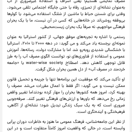
مصرف نمایشی هستیم؛ یعنی اسراف و استفاده غیرضروری از آب
به‌عنوان نشانه‌ای از تمیزی، رفاه یا حتی جایگاه اجتماعی تلقی می‌شود.
وقتی برای شستن حیاط یا ماشین از شلنگ استفاده می‌شود یا کولرها
بی‌وقفه روشن‌اند در خانه‌هایی که کسی در آن نیست، ما با یک بحران
فرهنگی مواجهیم، نه صرفاً یک بحران زیست‌محیطی.
رستمی با اشاره به تجربه‌های موفق جهانی، از کشور استرالیا به عنوان
نمونه‌ای برجسته یاد می‌کند و می گوید: در دهه ۲۰۰۰ تا ۲۰۱۰، استرالیا
با خشکسالی شدیدی روبه‌رو شد اما با مشارکت دولت، رسانه‌ها، آموزش
عمومی و استفاده از فناوری‌های نو، توانست الگوی مصرف آب را به طرز
قابل توجهی کاهش دهد. اصطلاح water-wise society یا «جامعه
خردمند در مصرف آب» از دل همین بحران شکل گرفت.
او تأکید می‌کند که موفقیت این برنامه‌ها تنها با جریمه و تحمیل قانون
ممکن نیست و می گوید: اگر فقط با اعمال مقررات می‌شد مصرف را
بهینه کرد، امروز همه کشورها بحران را مهار کرده بودنداما تغییر واقعی
زمانی رخ می‌دهد که باورها و ارزش‌های فرهنگی تغییر کنند. صرفه‌جویی
ضروری است که به یک سبک زندگی تبدیل شود؛ نشانه‌ای از آگاهی،
فرهیختگی و آینده‌نگری است.
از نظر این جامعه‌شناس، فرهنگ عمومی ما هنوز به خاطرات دوران پرآبی
وابسته است، در حالی که واقعیت امروز کاملاً متفاوت است و در این