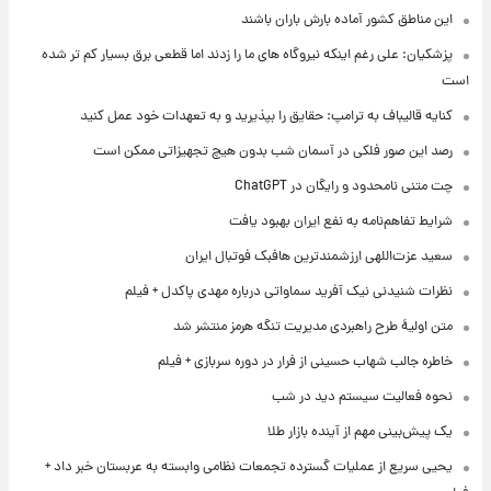
این مناطق کشور آماده بارش باران باشند
پزشکیان: علی رغم اینکه نیروگاه های ما را زدند اما قطعی برق بسیار کم تر شده
است
کنایه قالیباف به ترامپ: حقایق را بپذیرید و به تعهدات خود عمل کنید
رصد این صور فلکی در آسمان شب بدون هیچ تجهیزاتی ممکن است
چت متنی نامحدود و رایگان در ChatGPT
شرایط تفاهم‌نامه به نفع ایران بهبود یافت
سعید عزت‌اللهی ارزشمندترین هافبک فوتبال ایران
نظرات شنیدنی نیک آفرید سماواتی درباره مهدی پاکدل + فیلم
متن اولیۀ طرح راهبردی مدیریت تنگه هرمز منتشر شد
خاطره جالب شهاب حسینی از فرار در دوره سربازی + فیلم
نحوه فعالیت سیستم دید در شب
یک پیش‌بینی مهم از آینده بازار طلا
یحیی سریع از عملیات گسترده تجمعات نظامی وابسته به عربستان خبر داد +