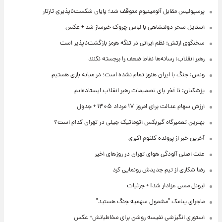
پرسپولیس مقابل آلومینیوم متوقف شد؛ پایان شکست‌ناپذیری تارتار
استایل سحر دولتشاهی با لباس چروک خبرساز شد + عکس
سخنگوی ارتش: نظم ایرانی در تنگه هرمز بازگشت‌ناپذیر است
رهبر انقلاب: رسانه‌ها نقاط ضعف را برجسته نکنند
ونس: جنگ با ایران هنوز تمام نشده است؛ در میانه بازی هستیم
پزشکیان: تا آخر پای تصمیمات رهبر انقلاب ایستاده‌ایم
ارزش سهام عدالت برای امروز ۱۷ مرداد ۱۴۰۵ + جدول
بهترین تعمیرگاه گیربکس اتوماتیک جیلی در تهران کدام است؟
آخرین خبر از پرونده کلثوم اکبری
علت اصلی آلودگی هوای تهران در روزهای اخیر
رضا شکاری از تیم جدیدش رونمایی کرد
لیونل مسی عزادار شد! + جزئیات
ماجرای پیامک "مشمول سهمیه جنگ هستید"
استوری انگیزشی نفیسه روشن برای مخاطبانش+ عکس