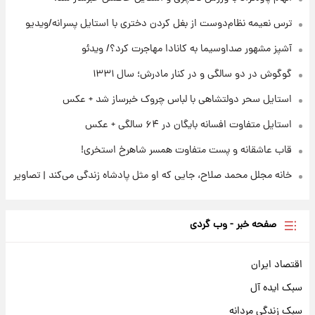
ترس نعیمه نظام‌دوست از بغل کردن دختری با استایل پسرانه/ویدیو
۲۲ ساعت پیش
ثریا اسفندیاری بعد از طلاق و در دیدار با گروه
آشپز مشهور صداوسیما به کانادا مهاجرت کرد؟/ ویدئو
بیتلز
گوگوش در دو سالگی و در کنار مادرش؛ سال ۱۳۳۱
استایل سحر دولتشاهی با لباس چروک خبرساز شد + عکس
استایل متفاوت افسانه بایگان در ۶۴ سالگی + عکس
قاب عاشقانه و پست متفاوت همسر شاهرخ استخری!
خانه مجلل محمد صلاح، جایی که او مثل پادشاه زندگی می‌کند | تصاویر
صفحه خبر - وب گردی
اقتصاد ایران
سبک ایده آل
سبک زندگی مردانه