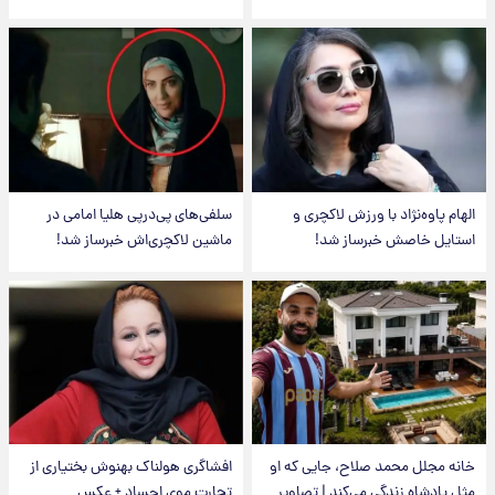
الهام پاوه‌نژاد با ورزش لاکچری و
سلفی‌های پی‌درپی هلیا امامی در
استایل خاصش خبرساز شد!
ماشین لاکچری‌اش خبرساز شد!
خانه مجلل محمد صلاح، جایی که او
افشاگری هولناک بهنوش بختیاری از
مثل پادشاه زندگی می‌کند | تصاویر
تجارت موی اجساد + عکس