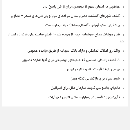
عراقچی به ادعای سهم ۱۱ درصدی ایران از خزر پاسخ داد
کشف شهرهای گمشده مصر باستان در اعماق دریا و زیر شن‌های صحرا + تصاویر
پزشکیان: هنر، آوردن نگاه‌های مشترک به میدان است
قتل هولناک مداح سرشناس پس از ربوده شدن؛ فیلم جنایت برای خانواده ارسال
شد
واگذاری املاک تملیکی و مازاد بانک سرمایه از طریق مزایده عمومی
۸ کشف باستان شناسی که علم هنوز توضیحی برای آنها ندارد+ تصاویر
بررسی رابطه قیمت طلا و دلار در ایران
شرط سپاه برای بازگشایی تنگه هرمز
ماجرای جاسوسی کارمند سازمان ملل برای اسرائیل
تأیید وجود فسفر در بمباران استان فارس + جزئیات