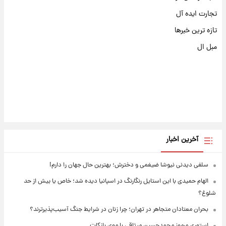
تجارت ایده آل
تازه ترین خبرها
مبل ال
آخرین اخبار
سلفی دیدنی نیوشا ضیغمی و دخترش؛ بهترین حال جهان را دارم!
الهام حمیدی با این استایل رنگارنگ در اسپانیا دیده شد؛ خاص یا بیش از حد
شلوغ؟
بحران معتادان متجاهر در تهران؛ چرا زنان در شرایط جنگ آسیب‌پذیرترند؟
استوری مرموز محمدحسین میثاقی با موی بازکات