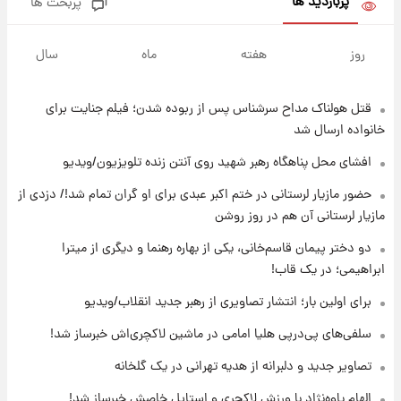
پربازدید ها
پربحث ها
۱۶ ساعت پیش
لیونل مسی عزادار شد! + جزئیات
روز
هفته
ماه
سال
قتل هولناک مداح سرشناس پس از ربوده شدن؛ فیلم جنایت برای
۱۹ ساعت پیش
لحظه برخورد رعد و برق به ساختمان مرکز تجارت
خانواده ارسال شد
جهانی در آمریکا + فیلم
افشای محل پناهگاه‌ رهبر شهید روی آنتن زنده تلویزیون/ویدیو
۱۹ ساعت پیش
حضور مازیار لرستانی در ختم اکبر عبدی برای او گران تمام شد!/ دزدی از
برای اولین بار؛ انتشار تصاویری از رهبر جدید
مازیار لرستانی آن هم در روز روشن
انقلاب/ویدیو
دو دختر پیمان قاسم‌خانی، یکی از بهاره رهنما و دیگری از میترا
ابراهیمی؛ در یک قاب!
۱۹ ساعت پیش
تصاویر عمامه بستن به شیوه خاتمی/ویدیو
برای اولین بار؛ انتشار تصاویری از رهبر جدید انقلاب/ویدیو
سلفی‌های پی‌درپی هلیا امامی در ماشین لاکچری‌اش خبرساز شد!
۲۲ ساعت پیش
تصاویر جدید و دلبرانه از هدیه تهرانی در یک گلخانه
افشای محل پناهگاه‌ رهبر شهید روی آنتن زنده
تلویزیون/ویدیو
الهام پاوه‌نژاد با ورزش لاکچری و استایل خاصش خبرساز شد!