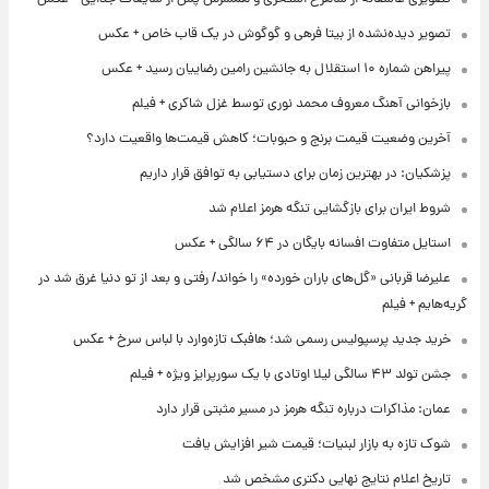
تصویر دیده‌نشده از بیتا فرهی و گوگوش در یک قاب خاص + عکس
پیراهن شماره ۱۰ استقلال به جانشین رامین رضاییان رسید + عکس
بازخوانی آهنگ معروف محمد نوری توسط غزل شاکری + فیلم
آخرین وضعیت قیمت برنج و حبوبات؛ کاهش قیمت‌ها واقعیت دارد؟
پزشکیان: در بهترین زمان برای دستیابی به توافق قرار داریم
شروط ایران برای بازگشایی تنگه هرمز اعلام شد
استایل متفاوت افسانه بایگان در ۶۴ سالگی + عکس
علیرضا قربانی «گل‌های باران خورده» را خواند/ رفتی و بعد از تو دنیا غرق شد در
گریه‌هایم + فیلم
خرید جدید پرسپولیس رسمی شد؛ هافبک تازه‌وارد با لباس سرخ + عکس
جشن تولد ۴۳ سالگی لیلا اوتادی با یک سورپرایز ویژه + فیلم
عمان: مذاکرات درباره تنگه هرمز در مسیر مثبتی قرار دارد
شوک تازه به بازار لبنیات؛ قیمت شیر افزایش یافت
تاریخ اعلام نتایج نهایی دکتری مشخص شد