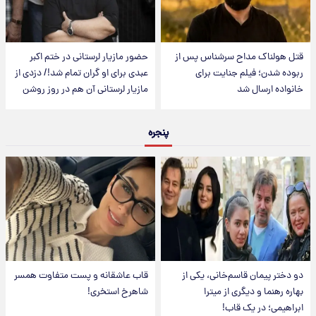
قتل هولناک مداح سرشناس پس از
حضور مازیار لرستانی در ختم اکبر
ربوده شدن؛ فیلم جنایت برای
عبدی برای او گران تمام شد!/ دزدی از
خانواده ارسال شد
مازیار لرستانی آن هم در روز روشن
پنجره
دو دختر پیمان قاسم‌خانی، یکی از
قاب عاشقانه و پست متفاوت همسر
بهاره رهنما و دیگری از میترا
شاهرخ استخری!
ابراهیمی؛ در یک قاب!