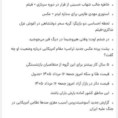
خاطره جالب شهاب حسینی از فرار در دوره سربازی + فیلم
۱ روز پیش
شارژ جدید کالابرگ برای سه دهک؛ جزئیات اعلام
استوری مهدی طارمی برای ستاره اینتر + عکس
شد
لحظه احساسی دو بازیگر؛ گریه سحر دولتشاهی در آغوش غزل
شاکری+فیلم
۱ روز پیش
شرایط تازه فروش اقساطی سایپا اعلام شد؛
در ششم اوت؛ وقتی هیروشیما در دیگ قیر می‌جوشید
شاهین، کوییک، اطلس، سهند و ساینا با اقساط
بلندمدت + جدول
پشت پرده عکس جدید ترامپ؛ مقام آمریکایی درباره وضعیت او چه
گفت؟
۱ روز پیش
سیگنال‌های جدید برای بازار طلا؛ پیش‌بینی
۵ سال کار بیشتر برای این گروه از متقاضیان بازنشستگی
قیمت سکه و طلا فردا
قیمت طلا و سکه امروز جمعه ۱۶ مرداد ۱۴۰۵ +جدول
قیمت دلار در بازار آزاد امروز جمعه ۱۶ مرداد ۱۴۰۵
این مناطق کشور آماده بارش باران باشند
گزارش جدید آسوشیتدپرس آسیب مغزی صدها نظامی آمریکایی در
جنگ علیه ایران