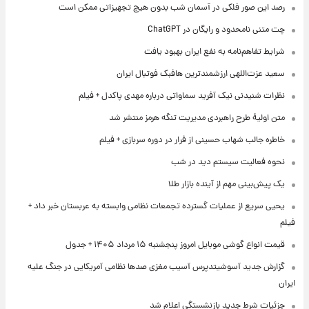
رصد این صور فلکی در آسمان شب بدون هیچ تجهیزاتی ممکن است
چت متنی نامحدود و رایگان در ChatGPT
شرایط تفاهم‌نامه به نفع ایران بهبود یافت
سعید عزت‌اللهی ارزشمندترین هافبک فوتبال ایران
نظرات شنیدنی نیک آفرید سماواتی درباره مهدی پاکدل + فیلم
متن اولیۀ طرح راهبردی مدیریت تنگه هرمز منتشر شد
خاطره جالب شهاب حسینی از فرار در دوره سربازی + فیلم
نحوه فعالیت سیستم دید در شب
یک پیش‌بینی مهم از آینده بازار طلا
یحیی سریع از عملیات گسترده تجمعات نظامی وابسته به عربستان خبر داد +
فیلم
قیمت انواع گوشی موبایل امروز پنجشنبه ۱۵ مرداد ۱۴۰۵ + جدول
گزارش جدید آسوشیتدپرس آسیب مغزی صدها نظامی آمریکایی در جنگ علیه
ایران
جزئیات شرط جدید بازنشستگی اعلام شد