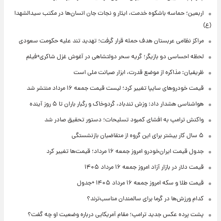
اربعین؛ حماسه باشکوه خدمت، ایثار و نجات جان انسان‌ها در مکتب سیدالشهدا
(ع)
مراکز نظامی عربستان هدف حمله قرار گرفت؛ تهدید تند علیه حکومت سعودی
لحظه احساسی دو بازیگر؛ گریه سحر دولتشاهی در آغوش غزل شاکری+فیلم
ظریفیان: مذاکره از موضع قدرت، ابزار صیانت ملی است
قیمت خودروهای سایپا تغییر کرد؛ لیست قیمت جمعه ۱۶ مرداد منتشر شد
هواشناسی هشدار داد: وزش تندباد، گردوخاک و رگبار باران تا ۵ روز آینده
واکنش ترامپ به افشای کمبود تسلیحات؛ دستور تحقیق صادر شد
۵ سال کار بیشتر برای این گروه از متقاضیان بازنشستگی
جدول قیمت ایران‌خودرو امروز جمعه ۱۶ مرداد؛ قیمت‌ها تغییر کرد
قیمت دلار در بازار آزاد امروز جمعه ۱۶ مرداد ۱۴۰۵
قیمت طلا و سکه امروز جمعه ۱۶ مرداد ۱۴۰۵ +جدول
کدام ورزش‌ها در گرما برای سالمندان مناسب‌ترند؟
پشت پرده عکس جدید ترامپ؛ مقام آمریکایی درباره وضعیت او چه گفت؟