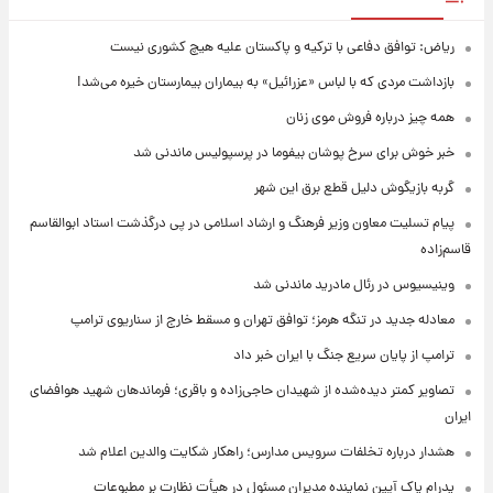
ریاض: توافق دفاعی با ترکیه و پاکستان علیه هیچ کشوری نیست
بازداشت مردی که با لباس «عزرائیل» به بیماران بیمارستان خیره می‌شد!
همه چیز درباره فروش موی زنان
خبر خوش برای سرخ پوشان بیفوما در پرسپولیس ماندنی شد
گربه بازیگوش دلیل قطع برق این شهر
پیام تسلیت معاون وزیر فرهنگ و ارشاد اسلامی در پی درگذشت استاد ابوالقاسم
قاسم‌زاده
وینیسیوس در رئال مادرید ماندنی شد
معادله جدید در تنگه هرمز؛ توافق تهران و مسقط خارج از سناریوی ترامپ
ترامپ از پایان سریع جنگ با ایران خبر داد
تصاویر کمتر دیده‌شده از شهیدان حاجی‌زاده و باقری؛ فرماندهان شهید هوافضای
ایران
هشدار درباره تخلفات سرویس مدارس؛ راهکار شکایت والدین اعلام شد
پدرام پاک آیین نماینده مدیران مسئول در هیأت نظارت بر مطبوعات