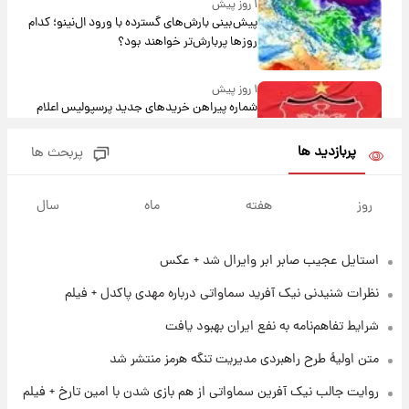
۱ روز پیش
پیش‌بینی بارش‌های گسترده با ورود ال‌نینو؛ کدام
روزها پربارش‌تر خواهند بود؟
۱ روز پیش
شماره پیراهن خریدهای جدید پرسپولیس اعلام
شد؛ تیکدری، محبی و سرگیف با اعداد ویژه
پربازدید ها
پربحث ها
۱ روز پیش
جزئیات فعال‌سازی «کیف پول ایران» اعلام
روز
هفته
ماه
سال
شد+فیلم
استایل عجیب صابر ابر وایرال شد + عکس
۱ روز پیش
تغییر تند قیمت محصولات ایران‌خودرو و سایپا
نظرات شنیدنی نیک آفرید سماواتی درباره مهدی پاکدل + فیلم
امروز پنجشنبه ۱۵ مرداد ۱۴۰۵ +جدول
شرایط تفاهم‌نامه به نفع ایران بهبود یافت
۱ روز پیش
متن اولیۀ طرح راهبردی مدیریت تنگه هرمز منتشر شد
قیمت طلا و سکه امروز پنجشنبه ۱۵ مرداد ۱۴۰۵
روایت جالب نیک آفرین سماواتی از هم بازی شدن با امین تارخ + فیلم