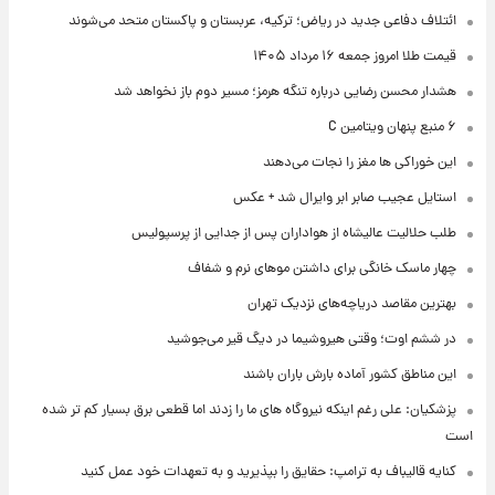
ائتلاف دفاعی جدید در ریاض؛ ترکیه، عربستان و پاکستان متحد می‌شوند
قیمت طلا امروز جمعه ۱۶ مرداد ۱۴۰۵
هشدار محسن رضایی درباره تنگه هرمز؛ مسیر دوم باز نخواهد شد
۶ منبع پنهان ویتامین C
این خوراکی ها مغز را نجات می‌دهند
استایل عجیب صابر ابر وایرال شد + عکس
طلب حلالیت عالیشاه از هواداران پس از جدایی از پرسپولیس
چهار ماسک خانگی برای داشتن موهای نرم و شفاف
بهترین مقاصد دریاچه‌های نزدیک تهران
در ششم اوت؛ وقتی هیروشیما در دیگ قیر می‌جوشید
این مناطق کشور آماده بارش باران باشند
پزشکیان: علی رغم اینکه نیروگاه های ما را زدند اما قطعی برق بسیار کم تر شده
است
کنایه قالیباف به ترامپ: حقایق را بپذیرید و به تعهدات خود عمل کنید